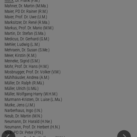
Mack
, Dr. Frank (F.M.)
Mahner, Dr. Martin (M.Ma.)
Maier, PD Dr. Rainer (R.M.)
Maier, Prof. Dr. Uwe (U.M.)
Marksitzer, Dr. René (R.Ma.)
Markus, Prof. Dr. Mario (M.M.)
Martin, Dr. Stefan (S.Ma.)
Medicus, Dr. Gerhard (G.M.)
Mehler, Ludwig (L.M.)
Mehraein, Dr. Susan (S.Me.)
Meier, Kirstin (K.M.)
Meineke, Sigrid (S.M.)
Mohr, Prof. Dr. Hans (H.M.)
Mosbrugger, Prof. Dr. Volker (V.M.)
Mühlhäusler, Andrea (A.M.)
Müller, Dr. Ralph (R.Mü.)
Müller, Ulrich (U.Mü.)
Müller, Wolfgang Harry (W.H.M.)
Murmann-Kristen, Dr. Luise (L.Mu.)
Mutke, Jens (J.M.)
Narberhaus, Ingo (I.N.)
Neub, Dr. Martin (M.N.)
Neumann, Dr. Harald (H.Ne.)
Neumann, Prof. Dr. Herbert (H.N.)
Nick, PD Dr. Peter (P.N.)