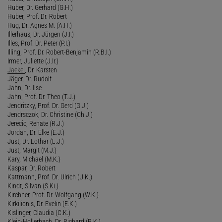
Huber, Dr. Gerhard (G.H.)
Huber, Prof. Dr. Robert
Hug, Dr. Agnes M. (A.H.)
Illerhaus, Dr. Jürgen (J.I.)
Illes, Prof. Dr. Peter (P.I.)
Illing, Prof. Dr. Robert-Benjamin (R.B.I.)
Irmer, Juliette (J.Ir.)
Jaekel
, Dr. Karsten
Jäger, Dr. Rudolf
Jahn, Dr. Ilse
Jahn, Prof. Dr. Theo (T.J.)
Jendritzky, Prof. Dr. Gerd (G.J.)
Jendrsczok, Dr. Christine (Ch.J.)
Jerecic, Renate (R.J.)
Jordan, Dr. Elke (E.J.)
Just, Dr. Lothar (L.J.)
Just, Margit (M.J.)
Kary, Michael (M.K.)
Kaspar, Dr. Robert
Kattmann, Prof. Dr. Ulrich (U.K.)
Kindt, Silvan (S.Ki.)
Kirchner, Prof. Dr. Wolfgang (W.K.)
Kirkilionis, Dr. Evelin (E.K.)
Kislinger, Claudia (C.K.)
Klein-Hollerbach, Dr. Richard (R.K.)