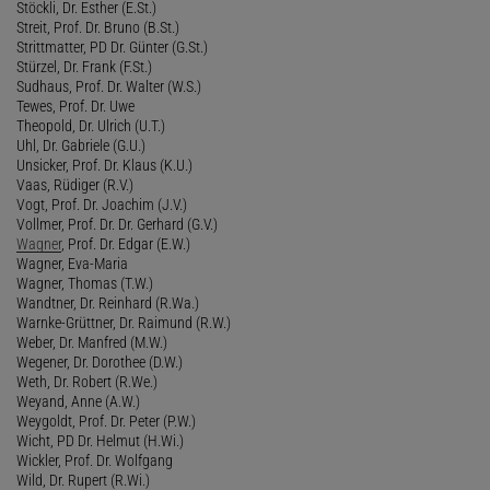
Stöckli, Dr. Esther (E.St.)
Streit, Prof. Dr. Bruno (B.St.)
Strittmatter, PD Dr. Günter (G.St.)
Stürzel, Dr. Frank (F.St.)
Sudhaus, Prof. Dr. Walter (W.S.)
Tewes, Prof. Dr. Uwe
Theopold, Dr. Ulrich (U.T.)
Uhl, Dr. Gabriele (G.U.)
Unsicker, Prof. Dr. Klaus (K.U.)
Vaas, Rüdiger (R.V.)
Vogt, Prof. Dr. Joachim (J.V.)
Vollmer, Prof. Dr. Dr. Gerhard (G.V.)
Wagner
, Prof. Dr. Edgar (E.W.)
Wagner, Eva-Maria
Wagner, Thomas (T.W.)
Wandtner, Dr. Reinhard (R.Wa.)
Warnke-Grüttner, Dr. Raimund (R.W.)
Weber, Dr. Manfred (M.W.)
Wegener, Dr. Dorothee (D.W.)
Weth, Dr. Robert (R.We.)
Weyand, Anne (A.W.)
Weygoldt, Prof. Dr. Peter (P.W.)
Wicht, PD Dr. Helmut (H.Wi.)
Wickler, Prof. Dr. Wolfgang
Wild, Dr. Rupert (R.Wi.)