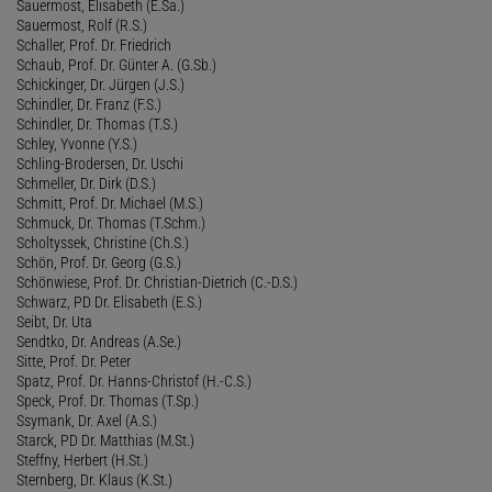
Sauermost, Elisabeth (E.Sa.)
Sauermost, Rolf (R.S.)
Schaller, Prof. Dr. Friedrich
Schaub, Prof. Dr. Günter A. (G.Sb.)
Schickinger, Dr. Jürgen (J.S.)
Schindler, Dr. Franz (F.S.)
Schindler, Dr. Thomas (T.S.)
Schley, Yvonne (Y.S.)
Schling-Brodersen, Dr. Uschi
Schmeller, Dr. Dirk (D.S.)
Schmitt, Prof. Dr. Michael (M.S.)
Schmuck, Dr. Thomas (T.Schm.)
Scholtyssek, Christine (Ch.S.)
Schön, Prof. Dr. Georg (G.S.)
Schönwiese, Prof. Dr. Christian-Dietrich (C.-D.S.)
Schwarz, PD Dr. Elisabeth (E.S.)
Seibt, Dr. Uta
Sendtko, Dr. Andreas (A.Se.)
Sitte, Prof. Dr. Peter
Spatz, Prof. Dr. Hanns-Christof (H.-C.S.)
Speck, Prof. Dr. Thomas (T.Sp.)
Ssymank, Dr. Axel (A.S.)
Starck, PD Dr. Matthias (M.St.)
Steffny, Herbert (H.St.)
Sternberg, Dr. Klaus (K.St.)