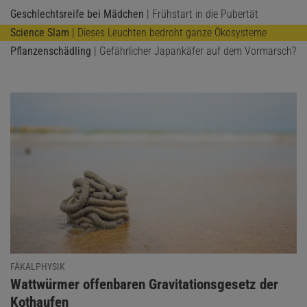
Geschlechtsreife bei Mädchen
| Frühstart in die Pubertät
Science Slam
| Dieses Leuchten bedroht ganze Ökosysteme
Pflanzenschädling
| Gefährlicher Japankäfer auf dem Vormarsch?
FÄKALPHYSIK
:
Wattwürmer offenbaren Gravitationsgesetz der
Kothaufen