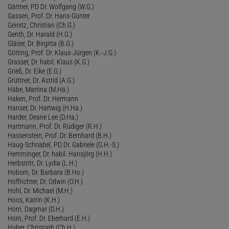
Gärtner, PD Dr. Wolfgang (W.G.)
Gassen, Prof. Dr. Hans-Günter
Geinitz, Christian (Ch.G.)
Genth, Dr. Harald (H.G.)
Gläser, Dr. Birgitta (B.G.)
Götting, Prof. Dr. Klaus-Jürgen (K.-J.G.)
Grasser, Dr. habil. Klaus (K.G.)
Grieß, Dr. Eike (E.G.)
Grüttner, Dr. Astrid (A.G.)
Häbe, Martina (M.Hä.)
Haken, Prof. Dr. Hermann
Hanser, Dr. Hartwig (H.Ha.)
Harder, Deane Lee (D.Ha.)
Hartmann, Prof. Dr. Rüdiger (R.H.)
Hassenstein, Prof. Dr. Bernhard (B.H.)
Haug-Schnabel, PD Dr. Gabriele (G.H.-S.)
Hemminger, Dr. habil. Hansjörg (H.H.)
Herbstritt, Dr. Lydia (L.H.)
Hobom, Dr. Barbara (B.Ho.)
Hoffrichter, Dr. Odwin (O.H.)
Hohl, Dr. Michael (M.H.)
Hoos, Katrin (K.H.)
Horn, Dagmar (D.H.)
Horn, Prof. Dr. Eberhard (E.H.)
Huber, Christoph (Ch.H.)