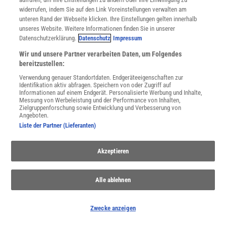
Für Sie im Spektrum-Shop und am Kiosk:
widerrufen, indem Sie auf den Link Voreinstellungen verwalten am
unteren Rand der Webseite klicken. Ihre Einstellungen gelten innerhalb
unseres Website. Weitere Informationen finden Sie in unserer
Datenschutzerklärung.
Datenschutz
Impressum
Wir und unsere Partner verarbeiten Daten, um Folgendes
bereitzustellen:
Verwendung genauer Standortdaten. Endgeräteeigenschaften zur
WEITERE NEUERSCHEINUNGEN
SPEKTRUM SHOP
Identifikation aktiv abfragen. Speichern von oder Zugriff auf
Informationen auf einem Endgerät. Personalisierte Werbung und Inhalte,
Messung von Werbeleistung und der Performance von Inhalten,
Zielgruppenforschung sowie Entwicklung und Verbesserung von
Angeboten.
Spektrum
.de-Newsletter abonnieren
Liste der Partner (Lieferanten)
JETZT ANMELDEN!
Akzeptieren
Sie können unsere Newsletter jederzeit wieder abbestellen. Infos zu unserem Umgang
mit Ihren personenbezogenen Daten finden Sie in unserer
Datenschutzerklärung
.
Alle ablehnen
Zwecke anzeigen
SERVICES
Newsletter