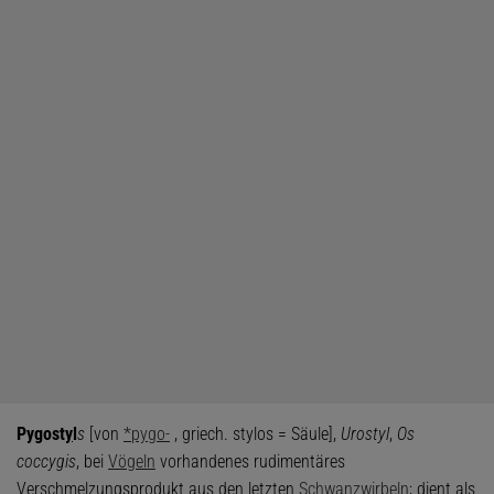
Pygost
y
l
s
[von
*pygo-
, griech. stylos = Säule],
Urostyl
,
Os
coccygis
, bei
Vögeln
vorhandenes rudimentäres
Verschmelzungsprodukt aus den letzten
Schwanzwirbeln
; dient als