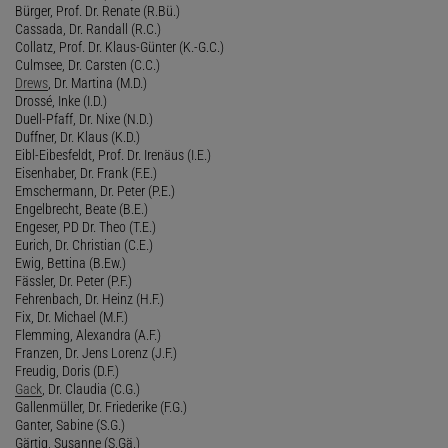
Bürger, Prof. Dr. Renate (R.Bü.)
Cassada, Dr. Randall (R.C.)
Collatz, Prof. Dr. Klaus-Günter (K.-G.C.)
Culmsee, Dr. Carsten (C.C.)
Drews
, Dr. Martina (M.D.)
Drossé, Inke (I.D.)
Duell-Pfaff, Dr. Nixe (N.D.)
Duffner, Dr. Klaus (K.D.)
Eibl-Eibesfeldt, Prof. Dr. Irenäus (I.E.)
Eisenhaber, Dr. Frank (F.E.)
Emschermann, Dr. Peter (P.E.)
Engelbrecht, Beate (B.E.)
Engeser, PD Dr. Theo (T.E.)
Eurich, Dr. Christian (C.E.)
Ewig, Bettina (B.Ew.)
Fässler, Dr. Peter (P.F.)
Fehrenbach, Dr. Heinz (H.F.)
Fix, Dr. Michael (M.F.)
Flemming, Alexandra (A.F.)
Franzen, Dr. Jens Lorenz (J.F.)
Freudig, Doris (D.F.)
Gack
, Dr. Claudia (C.G.)
Gallenmüller, Dr. Friederike (F.G.)
Ganter, Sabine (S.G.)
Gärtig, Susanne (S.Gä.)