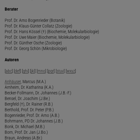
Berater
Prof. Dr. Arno Bogenrieder (Botanik)
Prof. Dr. Klaus-Günter Collatz (Zoologie)
Prof. Dr. Hans Kössel (†) (Biochemie, Molekularbiologie)
Prof. Dr. Uwe Maier (Biochemie, Molekularbiologie)
Prof. Dr. Günther Osche (Zoologie)
Prof. Dr. Georg Schön (Mikrobiologie)
Autoren
[
abc
] [
def
] [
ghi
] [
jkl
] [
mno
] [
pqr
] [
stuv
] [
wxyz
]
Anhäuser
, Marcus (M.A.)
Arnheim, Dr. Katharina (K.A.)
Becker-Follmann, Dr. Johannes (J.B.-F.)
Bensel, Dr. Joachim (J.Be.)
Bergfeld (†), Dr. Rainer (R.B.)
Berthold, Prof. Dr. Peter (P.B.)
Bogenrieder, Prof. Dr. Arno (A.B.)
Bohrmann, PD Dr. Johannes (J.B.)
Bonk, Dr. Michael (M.B.)
Born, Prof. Dr. Jan (J.Bo.)
Braun, Andreas (A.Br.)