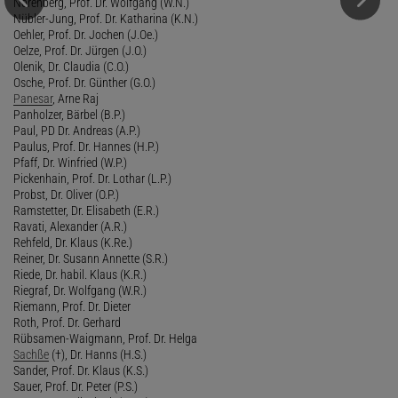
Nörenberg, Prof. Dr. Wolfgang (W.N.)
Nübler-Jung, Prof. Dr. Katharina (K.N.)
Oehler, Prof. Dr. Jochen (J.Oe.)
Oelze, Prof. Dr. Jürgen (J.O.)
Olenik, Dr. Claudia (C.O.)
Osche, Prof. Dr. Günther (G.O.)
Panesar
, Arne Raj
Panholzer, Bärbel (B.P.)
Paul, PD Dr. Andreas (A.P.)
Paulus, Prof. Dr. Hannes (H.P.)
Pfaff, Dr. Winfried (W.P.)
Pickenhain, Prof. Dr. Lothar (L.P.)
Probst, Dr. Oliver (O.P.)
Ramstetter, Dr. Elisabeth (E.R.)
Ravati, Alexander (A.R.)
Rehfeld, Dr. Klaus (K.Re.)
Reiner, Dr. Susann Annette (S.R.)
Riede, Dr. habil. Klaus (K.R.)
Riegraf, Dr. Wolfgang (W.R.)
Riemann, Prof. Dr. Dieter
Roth, Prof. Dr. Gerhard
Rübsamen-Waigmann, Prof. Dr. Helga
Sachße
(†), Dr. Hanns (H.S.)
Sander, Prof. Dr. Klaus (K.S.)
Sauer, Prof. Dr. Peter (P.S.)