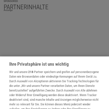
SPONSORED
PARTNERINHALTE
Anzeige
Ihre Privatsphäre ist uns wichtig
Wir und unsere
218
-Partner speichern und greifen auf personenbezogene
Daten wie Browserdaten oder eindeutige Kennungen auf Ihrem Gerät zu.
Durch Auswahl von Akzeptieren aktivieren Sie Tracking-Technologien für
die unter „Wir und unsere Partner verarbeiten Daten, um Ihnen Dienste
bereitzustellen“ aufgeführten Zwecke. Durch Auswahl von Alle ablehnen
NACH OBEN
oder Widerruf Ihrer Einwilligung werden diese deaktiviert. Wenn Tracker
deaktiviert sind, sind manche Inhalte und Anzeigen möglicherweise nicht
mehr so relevant für Sie. Sie können dieses Menü jederzeit wieder
aufrufen, um Ihre Einstellungen zu ändern oder Ihre Einwilligung zu