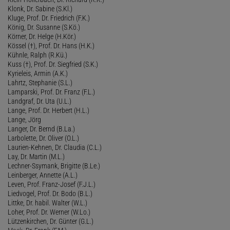
Klonk, Dr. Sabine (S.Kl.)
Kluge, Prof. Dr. Friedrich (F.K.)
König, Dr. Susanne (S.Kö.)
Körner, Dr. Helge (H.Kör.)
Kössel (†), Prof. Dr. Hans (H.K.)
Kühnle, Ralph (R.Kü.)
Kuss (†), Prof. Dr. Siegfried (S.K.)
Kyrieleis, Armin (A.K.)
Lahrtz, Stephanie (S.L.)
Lamparski, Prof. Dr. Franz (F.L.)
Landgraf, Dr. Uta (U.L.)
Lange, Prof. Dr. Herbert (H.L.)
Lange, Jörg
Langer, Dr. Bernd (B.La.)
Larbolette, Dr. Oliver (O.L.)
Laurien-Kehnen, Dr. Claudia (C.L.)
Lay, Dr. Martin (M.L.)
Lechner-Ssymank, Brigitte (B.Le.)
Leinberger, Annette (A.L.)
Leven, Prof. Franz-Josef (F.J.L.)
Liedvogel, Prof. Dr. Bodo (B.L.)
Littke, Dr. habil. Walter (W.L.)
Loher, Prof. Dr. Werner (W.Lo.)
Lützenkirchen, Dr. Günter (G.L.)