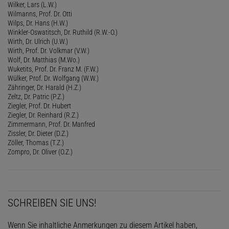
Wilker, Lars (L.W.)
Wilmanns, Prof. Dr. Otti
Wilps, Dr. Hans (H.W.)
Winkler-Oswatitsch, Dr. Ruthild (R.W.-O.)
Wirth, Dr. Ulrich (U.W.)
Wirth, Prof. Dr. Volkmar (V.W.)
Wolf, Dr. Matthias (M.Wo.)
Wuketits, Prof. Dr. Franz M. (F.W.)
Wülker, Prof. Dr. Wolfgang (W.W.)
Zähringer, Dr. Harald (H.Z.)
Zeltz, Dr. Patric (P.Z.)
Ziegler, Prof. Dr. Hubert
Ziegler, Dr. Reinhard (R.Z.)
Zimmermann, Prof. Dr. Manfred
Zissler, Dr. Dieter (D.Z.)
Zöller, Thomas (T.Z.)
Zompro, Dr. Oliver (O.Z.)
SCHREIBEN SIE UNS!
Wenn Sie inhaltliche Anmerkungen zu diesem Artikel haben,