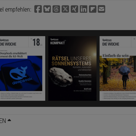
kel empfehlen:
EN