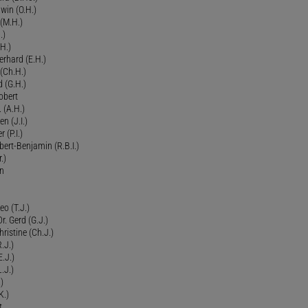
dwin (O.H.)
 (M.H.)
.)
H.)
erhard (E.H.)
(Ch.H.)
d (G.H.)
obert
 (A.H.)
en (J.I.)
r (P.I.)
Robert-Benjamin (R.B.I.)
.)
en
eo (T.J.)
Dr. Gerd (G.J.)
ristine (Ch.J.)
.J.)
E.J.)
.J.)
)
K.)
t