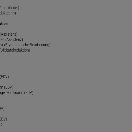
rojektleiter)
dakteurin)
ktion
(Assistenz)
ko (Assistenz)
st (Etymologische Bearbeitung)
(Bildtafelredaktion)
h
 (EDV)
nn (EDV)
diger Hartmann (EDV)
r
DV)
(EDV)
id