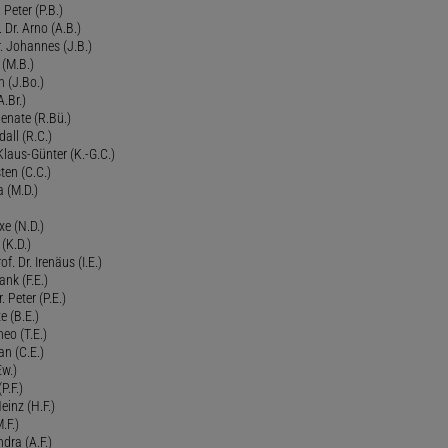
 Peter (P.B.)
 Dr. Arno (A.B.)
 Johannes (J.B.)
 (M.B.)
n (J.Bo.)
.Br.)
Renate (R.Bü.)
all (R.C.)
 Klaus-Günter (K.-G.C.)
ten (C.C.)
a (M.D.)
xe (N.D.)
 (K.D.)
of. Dr. Irenäus (I.E.)
ank (F.E.)
Peter (P.E.)
e (B.E.)
eo (T.E.)
an (C.E.)
Ew.)
P.F.)
einz (H.F.)
.F.)
dra (A.F.)