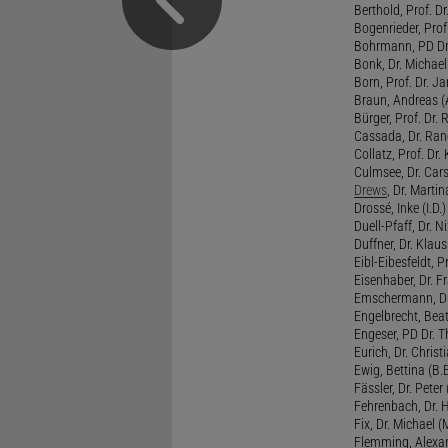
Berthold, Prof. Dr.
Bogenrieder, Prof.
Bohrmann, PD Dr.
Bonk, Dr. Michael
Born, Prof. Dr. Ja
Braun, Andreas (A
Bürger, Prof. Dr. 
Cassada, Dr. Rand
Collatz, Prof. Dr.
Culmsee, Dr. Cars
Drews
, Dr. Martin
Drossé, Inke (I.D.)
Duell-Pfaff, Dr. Ni
Duffner, Dr. Klaus
Eibl-Eibesfeldt, Pr
Eisenhaber, Dr. Fr
Emschermann, Dr. 
Engelbrecht, Beat
Engeser, PD Dr. Th
Eurich, Dr. Christi
Ewig, Bettina (B.
Fässler, Dr. Peter (
Fehrenbach, Dr. H
Fix, Dr. Michael (M
Flemming, Alexan