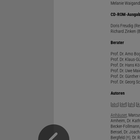
Melanie Waigand
CD-ROM-Ausgab
Doris Freudig (R
Richard Zinken (
Berater
Prof. Dr. Arno Bo
Prof. Dr. Klaus-G
Prof. Dr. Hans Kö
Prof. Dr. Uwe Mai
Prof. Dr. Günther
Prof. Dr. Georg S
Autoren
[
abc
] [
def
] [
ghi
] [
jk
Anhäuser
, Marcus
Arnheim, Dr. Kath
Becker-Follmann, 
Bensel, Dr. Joach
Bergfeld (†), Dr. 