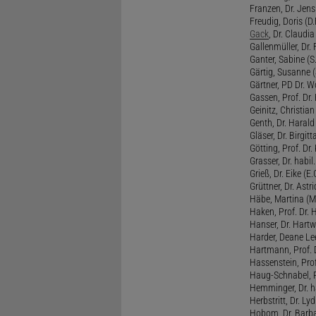
Franzen, Dr. Jens 
Freudig, Doris (D.F
Gack
, Dr. Claudia
Gallenmüller, Dr. F
Ganter, Sabine (S.
Gärtig, Susanne (
Gärtner, PD Dr. W
Gassen, Prof. Dr
Geinitz, Christian
Genth, Dr. Harald
Gläser, Dr. Birgitt
Götting, Prof. Dr.
Grasser, Dr. habil
Grieß, Dr. Eike (E.
Grüttner, Dr. Astri
Häbe, Martina (M
Haken, Prof. Dr.
Hanser, Dr. Hartw
Harder, Deane Lee
Hartmann, Prof. D
Hassenstein, Prof
Haug-Schnabel, PD
Hemminger, Dr. ha
Herbstritt, Dr. Lyd
Hobom, Dr. Barba