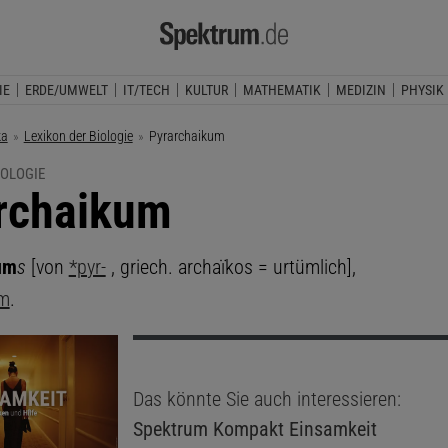
IE
ERDE/UMWELT
IT/TECH
KULTUR
MATHEMATIK
MEDIZIN
PHYSIK
ka
Lexikon der Biologie
Aktuelle Seite:
Pyrarchaikum
IOLOGIE
rchaikum
um
s
[von
*pyr-
, griech. archaïkos = urtümlich],
um
.
Das könnte Sie auch interessieren:
Spektrum Kompakt
Einsamkeit