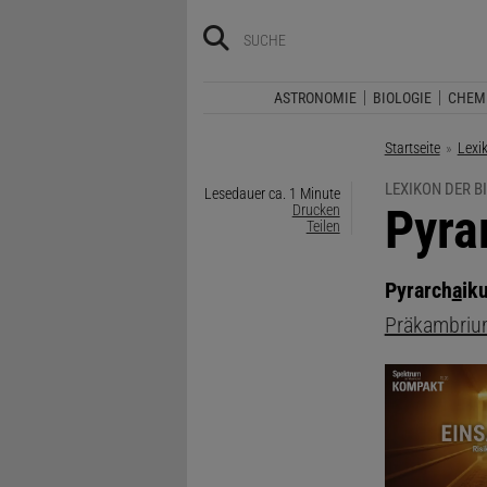
ASTRONOMIE
BIOLOGIE
CHEM
Startseite
Lexi
LEXIKON DER B
Lesedauer ca. 1 Minute
:
Pyra
Drucken
Teilen
Pyrarch
a
ik
Präkambri