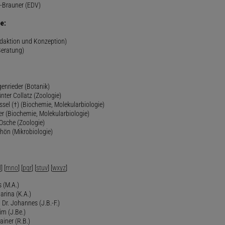
-Brauner (EDV)
e:
edaktion und Konzeption)
Beratung)
genrieder (Botanik)
ünter Collatz (Zoologie)
ssel (†) (Biochemie, Molekularbiologie)
er (Biochemie, Molekularbiologie)
 Osche (Zoologie)
chön (Mikrobiologie)
l
] [
mno
] [
pqr
] [
stuv
] [
wxyz
]
 (M.A.)
arina (K.A.)
Dr. Johannes (J.B.-F.)
im (J.Be.)
Rainer (R.B.)