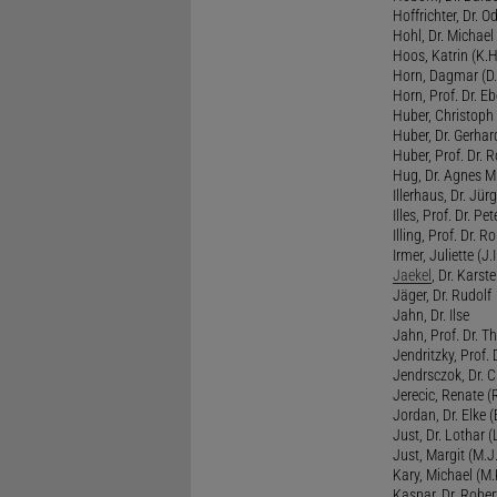
Hoffrichter, Dr. O
Hohl, Dr. Michael
Hoos, Katrin (K.H
Horn, Dagmar (D.
Horn, Prof. Dr. Eb
Huber, Christoph 
Huber, Dr. Gerhar
Huber, Prof. Dr. R
Hug, Dr. Agnes M.
Illerhaus, Dr. Jürg
Illes, Prof. Dr. Pete
Illing, Prof. Dr. 
Irmer, Juliette (J.Ir
Jaekel
, Dr. Karst
Jäger, Dr. Rudolf
Jahn, Dr. Ilse
Jahn, Prof. Dr. Th
Jendritzky, Prof. 
Jendrsczok, Dr. Ch
Jerecic, Renate (R
Jordan, Dr. Elke (
Just, Dr. Lothar (L
Just, Margit (M.J.
Kary, Michael (M.
Kaspar, Dr. Rober