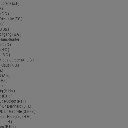
Lorenz (J.F.)
.)
 (C.G.)
riederike (F.G.)
G.)
S.Gä.)
olfgang (W.G.)
. Hans-Günter
 (Ch.G.)
 (H.G.)
a (B.G.)
 Klaus-Jürgen (K.-J.G.)
. Klaus (K.G.)
G.)
d (A.G.)
.Hä.)
 Hermann
ig (H.Ha.)
 (D.Ha.)
r. Rüdiger (R.H.)
. Dr. Bernhard (B.H.)
 Dr. Gabriele (G.H.-S.)
bil. Hansjörg (H.H.)
ia (L.H.)
ra (B.Ho.)