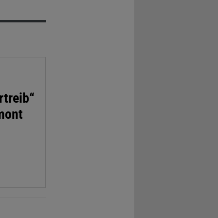
treib“
rmont