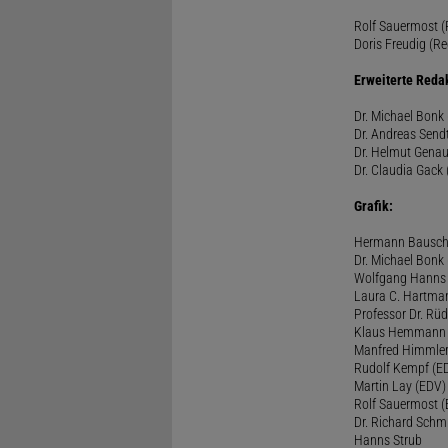
Rolf Sauermost (P
Doris Freudig (Re
Erweiterte Reda
Dr. Michael Bonk 
Dr. Andreas Sendt
Dr. Helmut Genau
Dr. Claudia Gack 
Grafik:
Hermann Bausc
Dr. Michael Bonk
Wolfgang Hanns
Laura C. Hartma
Professor Dr. Rü
Klaus Hemmann
Manfred Himmle
Rudolf Kempf (E
Martin Lay (EDV)
Rolf Sauermost 
Dr. Richard Schm
Hanns Strub