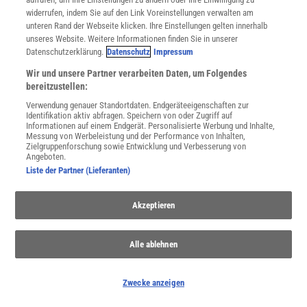
widerrufen, indem Sie auf den Link Voreinstellungen verwalten am
unteren Rand der Webseite klicken. Ihre Einstellungen gelten innerhalb
unseres Website. Weitere Informationen finden Sie in unserer
Datenschutzerklärung.
Datenschutz
Impressum
Wir und unsere Partner verarbeiten Daten, um Folgendes
WEITERE NEUERSCHEINUNGEN
SPEKTRUM SHOP
bereitzustellen:
Verwendung genauer Standortdaten. Endgeräteeigenschaften zur
Identifikation aktiv abfragen. Speichern von oder Zugriff auf
Informationen auf einem Endgerät. Personalisierte Werbung und Inhalte,
Spektrum
.de-Newsletter abonnieren
Messung von Werbeleistung und der Performance von Inhalten,
Zielgruppenforschung sowie Entwicklung und Verbesserung von
Angeboten.
JETZT ANMELDEN!
Liste der Partner (Lieferanten)
Sie können unsere Newsletter jederzeit wieder abbestellen. Infos zu unserem Umgang
mit Ihren personenbezogenen Daten finden Sie in unserer
Datenschutzerklärung
.
Akzeptieren
Alle ablehnen
SERVICES
Newsletter
Zwecke anzeigen
Kontakt
Spektrum Shop