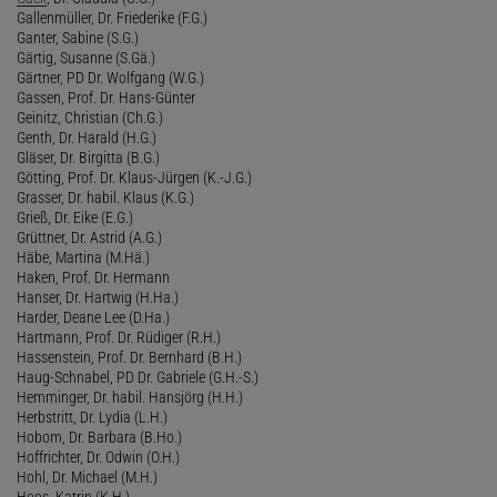
Gallenmüller, Dr. Friederike (F.G.)
Ganter, Sabine (S.G.)
Gärtig, Susanne (S.Gä.)
Gärtner, PD Dr. Wolfgang (W.G.)
Gassen, Prof. Dr. Hans-Günter
Geinitz, Christian (Ch.G.)
Genth, Dr. Harald (H.G.)
Gläser, Dr. Birgitta (B.G.)
Götting, Prof. Dr. Klaus-Jürgen (K.-J.G.)
Grasser, Dr. habil. Klaus (K.G.)
Grieß, Dr. Eike (E.G.)
Grüttner, Dr. Astrid (A.G.)
Häbe, Martina (M.Hä.)
Haken, Prof. Dr. Hermann
Hanser, Dr. Hartwig (H.Ha.)
Harder, Deane Lee (D.Ha.)
Hartmann, Prof. Dr. Rüdiger (R.H.)
Hassenstein, Prof. Dr. Bernhard (B.H.)
Haug-Schnabel, PD Dr. Gabriele (G.H.-S.)
Hemminger, Dr. habil. Hansjörg (H.H.)
Herbstritt, Dr. Lydia (L.H.)
Hobom, Dr. Barbara (B.Ho.)
Hoffrichter, Dr. Odwin (O.H.)
Hohl, Dr. Michael (M.H.)
Hoos, Katrin (K.H.)