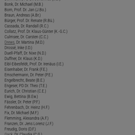
Bonk, Dr. Michael (M.B.)
Born, Prof. Dr. Jan (J.Bo.)
Braun, Andreas (A.Br.)
Bürger, Prof. Dr. Renate (R.Bü.)
Cassada, Dr. Randall (R.C.)
Collatz, Prof. Dr. Klaus-Günter (K.-G.C.)
Culmsee, Dr. Carsten (C.C.)
Drews
, Dr. Martina (M.D.)
Drossé, Inke (I.D.)
Duell-Pfaff, Dr. Nixe (N.D.)
Duffner, Dr. Klaus (K.D.)
Eibl-Eibesfeldt, Prof. Dr. Irenäus (I.E.)
Eisenhaber, Dr. Frank (F.E.)
Emschermann, Dr. Peter (P.E.)
Engelbrecht, Beate (B.E.)
Engeser, PD Dr. Theo (T.E.)
Eurich, Dr. Christian (C.E.)
Ewig, Bettina (B.Ew.)
Fässler, Dr. Peter (P.F.)
Fehrenbach, Dr. Heinz (H.F.)
Fix, Dr. Michael (M.F.)
Flemming, Alexandra (A.F.)
Franzen, Dr. Jens Lorenz (J.F.)
Freudig, Doris (D.F.)
Gack
, Dr. Claudia (C.G.)