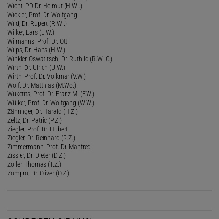
Wicht, PD Dr. Helmut (H.Wi.)
Wickler, Prof. Dr. Wolfgang
Wild, Dr. Rupert (R.Wi.)
Wilker, Lars (L.W.)
Wilmanns, Prof. Dr. Otti
Wilps, Dr. Hans (H.W.)
Winkler-Oswatitsch, Dr. Ruthild (R.W.-O.)
Wirth, Dr. Ulrich (U.W.)
Wirth, Prof. Dr. Volkmar (V.W.)
Wolf, Dr. Matthias (M.Wo.)
Wuketits, Prof. Dr. Franz M. (F.W.)
Wülker, Prof. Dr. Wolfgang (W.W.)
Zähringer, Dr. Harald (H.Z.)
Zeltz, Dr. Patric (P.Z.)
Ziegler, Prof. Dr. Hubert
Ziegler, Dr. Reinhard (R.Z.)
Zimmermann, Prof. Dr. Manfred
Zissler, Dr. Dieter (D.Z.)
Zöller, Thomas (T.Z.)
Zompro, Dr. Oliver (O.Z.)