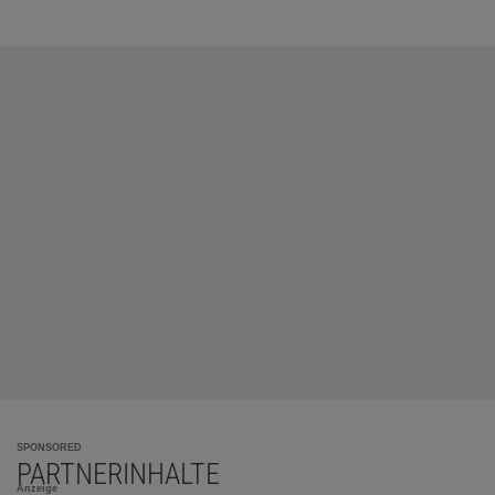
SPONSORED
PARTNERINHALTE
Anzeige