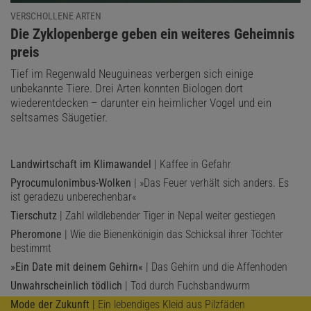
VERSCHOLLENE ARTEN
:
Die Zyklopenberge geben ein weiteres Geheimnis
preis
Tief im Regenwald Neuguineas verbergen sich einige
unbekannte Tiere. Drei Arten konnten Biologen dort
wiederentdecken – darunter ein heimlicher Vogel und ein
seltsames Säugetier.
Landwirtschaft im Klimawandel
| Kaffee in Gefahr
Pyrocumulonimbus-Wolken
| »Das Feuer verhält sich anders. Es
ist geradezu unberechenbar«
Tierschutz
| Zahl wildlebender Tiger in Nepal weiter gestiegen
Pheromone
| Wie die Bienenkönigin das Schicksal ihrer Töchter
bestimmt
»Ein Date mit deinem Gehirn«
| Das Gehirn und die Affenhoden
Unwahrscheinlich tödlich
| Tod durch Fuchsbandwurm
Mode der Zukunft
| Ein lebendiges Kleid aus Pilzfäden