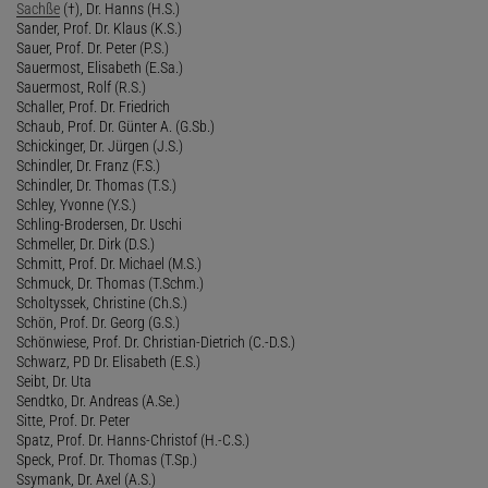
Sachße
(†), Dr. Hanns (H.S.)
Sander, Prof. Dr. Klaus (K.S.)
Sauer, Prof. Dr. Peter (P.S.)
Sauermost, Elisabeth (E.Sa.)
Sauermost, Rolf (R.S.)
Schaller, Prof. Dr. Friedrich
Schaub, Prof. Dr. Günter A. (G.Sb.)
Schickinger, Dr. Jürgen (J.S.)
Schindler, Dr. Franz (F.S.)
Schindler, Dr. Thomas (T.S.)
Schley, Yvonne (Y.S.)
Schling-Brodersen, Dr. Uschi
Schmeller, Dr. Dirk (D.S.)
Schmitt, Prof. Dr. Michael (M.S.)
Schmuck, Dr. Thomas (T.Schm.)
Scholtyssek, Christine (Ch.S.)
Schön, Prof. Dr. Georg (G.S.)
Schönwiese, Prof. Dr. Christian-Dietrich (C.-D.S.)
Schwarz, PD Dr. Elisabeth (E.S.)
Seibt, Dr. Uta
Sendtko, Dr. Andreas (A.Se.)
Sitte, Prof. Dr. Peter
Spatz, Prof. Dr. Hanns-Christof (H.-C.S.)
Speck, Prof. Dr. Thomas (T.Sp.)
Ssymank, Dr. Axel (A.S.)