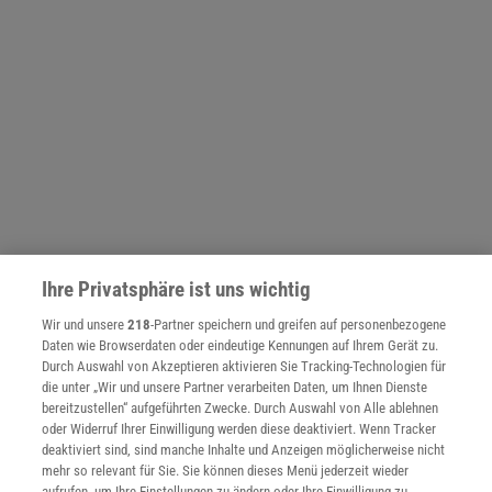
Ihre Privatsphäre ist uns wichtig
Wir und unsere
218
-Partner speichern und greifen auf personenbezogene
Daten wie Browserdaten oder eindeutige Kennungen auf Ihrem Gerät zu.
NACH OBEN
Durch Auswahl von Akzeptieren aktivieren Sie Tracking-Technologien für
die unter „Wir und unsere Partner verarbeiten Daten, um Ihnen Dienste
bereitzustellen“ aufgeführten Zwecke. Durch Auswahl von Alle ablehnen
oder Widerruf Ihrer Einwilligung werden diese deaktiviert. Wenn Tracker
Für Sie im Spektrum-Shop und am Kiosk:
deaktiviert sind, sind manche Inhalte und Anzeigen möglicherweise nicht
mehr so relevant für Sie. Sie können dieses Menü jederzeit wieder
aufrufen, um Ihre Einstellungen zu ändern oder Ihre Einwilligung zu