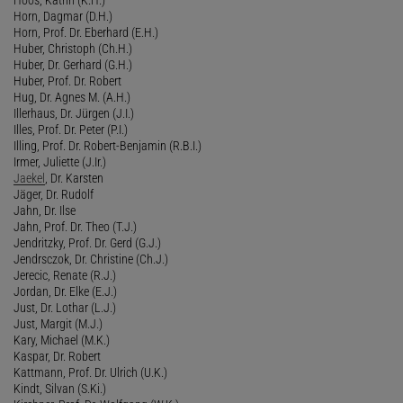
Horn, Dagmar (D.H.)
Horn, Prof. Dr. Eberhard (E.H.)
Huber, Christoph (Ch.H.)
Huber, Dr. Gerhard (G.H.)
Huber, Prof. Dr. Robert
Hug, Dr. Agnes M. (A.H.)
Illerhaus, Dr. Jürgen (J.I.)
Illes, Prof. Dr. Peter (P.I.)
Illing, Prof. Dr. Robert-Benjamin (R.B.I.)
Irmer, Juliette (J.Ir.)
Jaekel
, Dr. Karsten
Jäger, Dr. Rudolf
Jahn, Dr. Ilse
Jahn, Prof. Dr. Theo (T.J.)
Jendritzky, Prof. Dr. Gerd (G.J.)
Jendrsczok, Dr. Christine (Ch.J.)
Jerecic, Renate (R.J.)
Jordan, Dr. Elke (E.J.)
Just, Dr. Lothar (L.J.)
Just, Margit (M.J.)
Kary, Michael (M.K.)
Kaspar, Dr. Robert
Kattmann, Prof. Dr. Ulrich (U.K.)
Kindt, Silvan (S.Ki.)