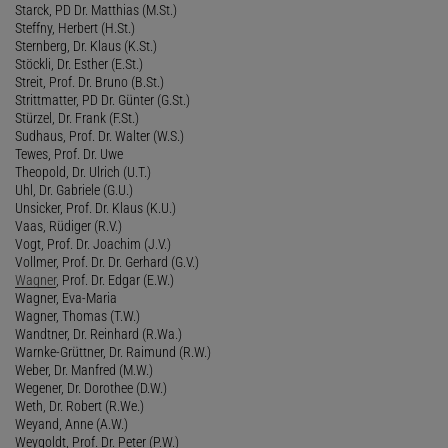
Starck, PD Dr. Matthias (M.St.)
Steffny, Herbert (H.St.)
Sternberg, Dr. Klaus (K.St.)
Stöckli, Dr. Esther (E.St.)
Streit, Prof. Dr. Bruno (B.St.)
Strittmatter, PD Dr. Günter (G.St.)
Stürzel, Dr. Frank (F.St.)
Sudhaus, Prof. Dr. Walter (W.S.)
Tewes, Prof. Dr. Uwe
Theopold, Dr. Ulrich (U.T.)
Uhl, Dr. Gabriele (G.U.)
Unsicker, Prof. Dr. Klaus (K.U.)
Vaas, Rüdiger (R.V.)
Vogt, Prof. Dr. Joachim (J.V.)
Vollmer, Prof. Dr. Dr. Gerhard (G.V.)
Wagner
, Prof. Dr. Edgar (E.W.)
Wagner, Eva-Maria
Wagner, Thomas (T.W.)
Wandtner, Dr. Reinhard (R.Wa.)
Warnke-Grüttner, Dr. Raimund (R.W.)
Weber, Dr. Manfred (M.W.)
Wegener, Dr. Dorothee (D.W.)
Weth, Dr. Robert (R.We.)
Weyand, Anne (A.W.)
Weygoldt, Prof. Dr. Peter (P.W.)