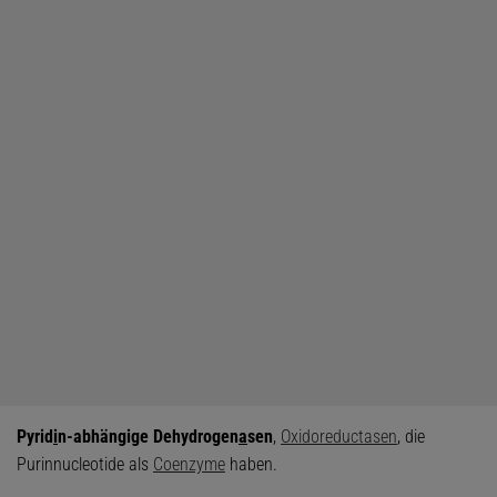
Pyrid
i
n-abhängige Dehydrogen
a
sen
,
Oxidoreductasen
, die
Purinnucleotide als
Coenzyme
haben.