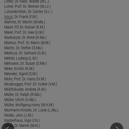
Littke, Dr. habil. Walter (W.L.)
Loher, Prof. Dr. Werner (W.Lo.)
Lützenkirchen, Dr. Günter (G.L.)
Mack
, Dr. Frank (F.M.)
Mahner, Dr. Martin (M.Ma.)
Maier, PD Dr. Rainer (R.M.)
Maier, Prof. Dr. Uwe (U.M.)
Marksitzer, Dr. René (R.Ma.)
Markus, Prof. Dr. Mario (M.M.)
Martin, Dr. Stefan (S.Ma.)
Medicus, Dr. Gerhard (G.M.)
Mehler, Ludwig (L.M.)
Mehraein, Dr. Susan (S.Me.)
Meier, Kirstin (K.M.)
Meineke, Sigrid (S.M.)
Mohr, Prof. Dr. Hans (H.M.)
Mosbrugger, Prof. Dr. Volker (V.M.)
Mühlhäusler, Andrea (A.M.)
Müller, Dr. Ralph (R.Mü.)
Müller, Ulrich (U.Mü.)
Müller, Wolfgang Harry (W.H.M.)
Murmann-Kristen, Dr. Luise (L.Mu.)
Mutke, Jens (J.M.)
Narberhaus, Ingo (I.N.)
Neub, Dr. Martin (M.N.)