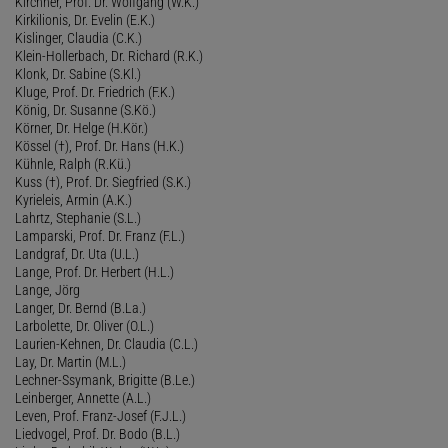
Kirchner, Prof. Dr. Wolfgang (W.K.)
Kirkilionis, Dr. Evelin (E.K.)
Kislinger, Claudia (C.K.)
Klein-Hollerbach, Dr. Richard (R.K.)
Klonk, Dr. Sabine (S.Kl.)
Kluge, Prof. Dr. Friedrich (F.K.)
König, Dr. Susanne (S.Kö.)
Körner, Dr. Helge (H.Kör.)
Kössel (†), Prof. Dr. Hans (H.K.)
Kühnle, Ralph (R.Kü.)
Kuss (†), Prof. Dr. Siegfried (S.K.)
Kyrieleis, Armin (A.K.)
Lahrtz, Stephanie (S.L.)
Lamparski, Prof. Dr. Franz (F.L.)
Landgraf, Dr. Uta (U.L.)
Lange, Prof. Dr. Herbert (H.L.)
Lange, Jörg
Langer, Dr. Bernd (B.La.)
Larbolette, Dr. Oliver (O.L.)
Laurien-Kehnen, Dr. Claudia (C.L.)
Lay, Dr. Martin (M.L.)
Lechner-Ssymank, Brigitte (B.Le.)
Leinberger, Annette (A.L.)
Leven, Prof. Franz-Josef (F.J.L.)
Liedvogel, Prof. Dr. Bodo (B.L.)