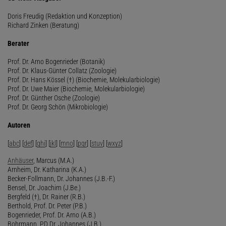
Doris Freudig (Redaktion und Konzeption)
Richard Zinken (Beratung)
Berater
Prof. Dr. Arno Bogenrieder (Botanik)
Prof. Dr. Klaus-Günter Collatz (Zoologie)
Prof. Dr. Hans Kössel (†) (Biochemie, Molekularbiologie)
Prof. Dr. Uwe Maier (Biochemie, Molekularbiologie)
Prof. Dr. Günther Osche (Zoologie)
Prof. Dr. Georg Schön (Mikrobiologie)
Autoren
[
abc
] [
def
] [
ghi
] [
jkl
] [
mno
] [
pqr
] [
stuv
] [
wxyz
]
Anhäuser
, Marcus (M.A.)
Arnheim, Dr. Katharina (K.A.)
Becker-Follmann, Dr. Johannes (J.B.-F.)
Bensel, Dr. Joachim (J.Be.)
Bergfeld (†), Dr. Rainer (R.B.)
Berthold, Prof. Dr. Peter (P.B.)
Bogenrieder, Prof. Dr. Arno (A.B.)
Bohrmann, PD Dr. Johannes (J.B.)