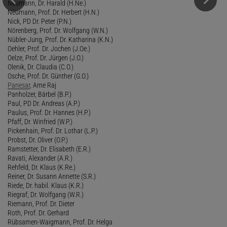
Neumann, Dr. Harald (H.Ne.)
Neumann, Prof. Dr. Herbert (H.N.)
Nick, PD Dr. Peter (P.N.)
Nörenberg, Prof. Dr. Wolfgang (W.N.)
Nübler-Jung, Prof. Dr. Katharina (K.N.)
Oehler, Prof. Dr. Jochen (J.Oe.)
Oelze, Prof. Dr. Jürgen (J.O.)
Olenik, Dr. Claudia (C.O.)
Osche, Prof. Dr. Günther (G.O.)
Panesar
, Arne Raj
Panholzer, Bärbel (B.P.)
Paul, PD Dr. Andreas (A.P.)
Paulus, Prof. Dr. Hannes (H.P.)
Pfaff, Dr. Winfried (W.P.)
Pickenhain, Prof. Dr. Lothar (L.P.)
Probst, Dr. Oliver (O.P.)
Ramstetter, Dr. Elisabeth (E.R.)
Ravati, Alexander (A.R.)
Rehfeld, Dr. Klaus (K.Re.)
Reiner, Dr. Susann Annette (S.R.)
Riede, Dr. habil. Klaus (K.R.)
Riegraf, Dr. Wolfgang (W.R.)
Riemann, Prof. Dr. Dieter
Roth, Prof. Dr. Gerhard
Rübsamen-Waigmann, Prof. Dr. Helga