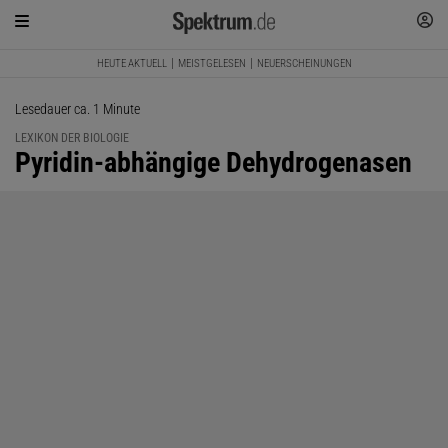
HEUTE AKTUELL
MEISTGELESEN
NEUERSCHEINUNGEN
Lesedauer ca. 1 Minute
LEXIKON DER BIOLOGIE
:
Pyridin-abhängige Dehydrogenasen