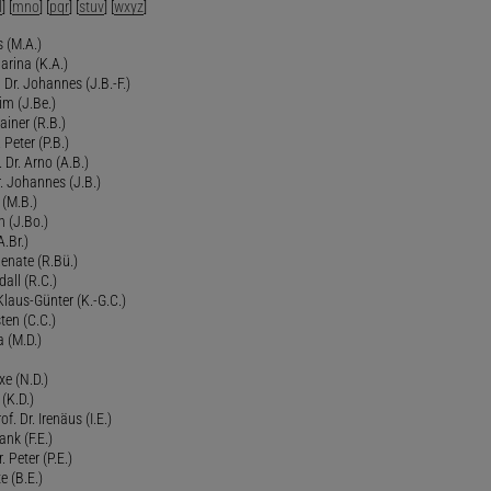
l
] [
mno
] [
pqr
] [
stuv
] [
wxyz
]
 (M.A.)
arina (K.A.)
Dr. Johannes (J.B.-F.)
im (J.Be.)
Rainer (R.B.)
 Peter (P.B.)
 Dr. Arno (A.B.)
 Johannes (J.B.)
 (M.B.)
n (J.Bo.)
.Br.)
Renate (R.Bü.)
all (R.C.)
 Klaus-Günter (K.-G.C.)
ten (C.C.)
a (M.D.)
xe (N.D.)
 (K.D.)
of. Dr. Irenäus (I.E.)
ank (F.E.)
Peter (P.E.)
e (B.E.)