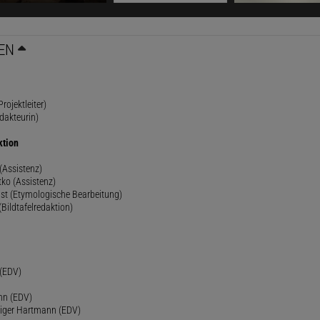
EN
rojektleiter)
dakteurin)
ktion
(Assistenz)
ko (Assistenz)
st (Etymologische Bearbeitung)
(Bildtafelredaktion)
h
 (EDV)
nn (EDV)
diger Hartmann (EDV)