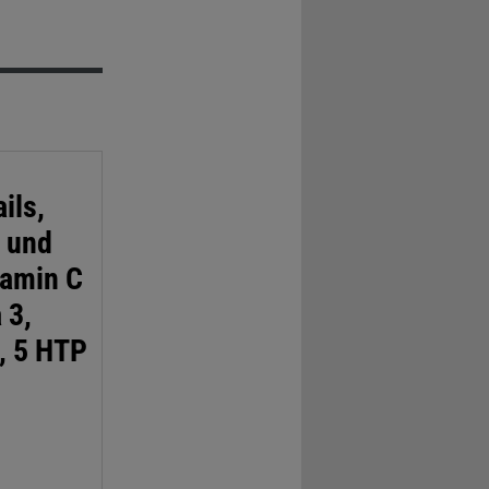
ils,
 und
tamin C
 3,
, 5 HTP