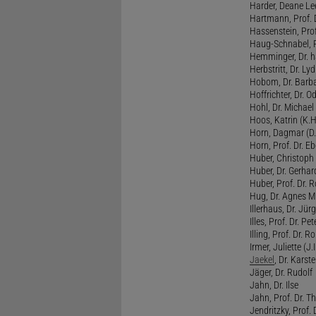
Harder, Deane Lee
Hartmann, Prof. D
Hassenstein, Prof
Haug-Schnabel, PD
Hemminger, Dr. ha
Herbstritt, Dr. Lyd
Hobom, Dr. Barba
Hoffrichter, Dr. O
Hohl, Dr. Michael
Hoos, Katrin (K.H
Horn, Dagmar (D.
Horn, Prof. Dr. Eb
Huber, Christoph 
Huber, Dr. Gerhar
Huber, Prof. Dr. R
Hug, Dr. Agnes M.
Illerhaus, Dr. Jürg
Illes, Prof. Dr. Pete
Illing, Prof. Dr. 
Irmer, Juliette (J.Ir
Jaekel
, Dr. Karst
Jäger, Dr. Rudolf
Jahn, Dr. Ilse
Jahn, Prof. Dr. Th
Jendritzky, Prof. 