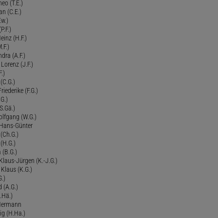
eo (T.E.)
an (C.E.)
Ew.)
P.F.)
einz (H.F.)
.F.)
dra (A.F.)
Lorenz (J.F.)
.)
 (C.G.)
riederike (F.G.)
G.)
S.Gä.)
olfgang (W.G.)
. Hans-Günter
 (Ch.G.)
 (H.G.)
a (B.G.)
 Klaus-Jürgen (K.-J.G.)
. Klaus (K.G.)
G.)
d (A.G.)
.Hä.)
 Hermann
ig (H.Ha.)