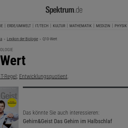
IE
ERDE/UMWELT
IT/TECH
KULTUR
MATHEMATIK
MEDIZIN
PHYSIK
ka
Lexikon der Biologie
Aktuelle Seite:
Q10-Wert
IOLOGIE
Wert
T-Regel
;
Entwicklungsquotient
.
Das könnte Sie auch interessieren:
Gehirn&Geist
Das Gehirn im Halbschlaf