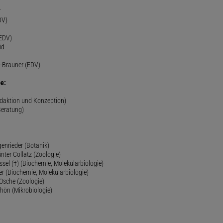
r
DV)
(EDV)
id
-Brauner (EDV)
e:
edaktion und Konzeption)
Beratung)
genrieder (Botanik)
ünter Collatz (Zoologie)
ssel (†) (Biochemie, Molekularbiologie)
er (Biochemie, Molekularbiologie)
 Osche (Zoologie)
chön (Mikrobiologie)