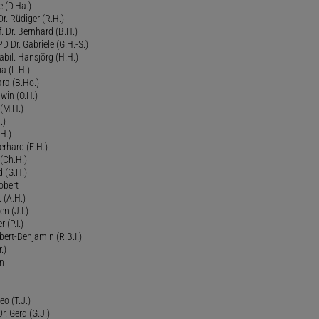
 (D.Ha.)
r. Rüdiger (R.H.)
. Dr. Bernhard (B.H.)
 Dr. Gabriele (G.H.-S.)
bil. Hansjörg (H.H.)
ia (L.H.)
ra (B.Ho.)
dwin (O.H.)
 (M.H.)
.)
H.)
erhard (E.H.)
(Ch.H.)
d (G.H.)
obert
 (A.H.)
en (J.I.)
r (P.I.)
Robert-Benjamin (R.B.I.)
.)
en
eo (T.J.)
Dr. Gerd (G.J.)