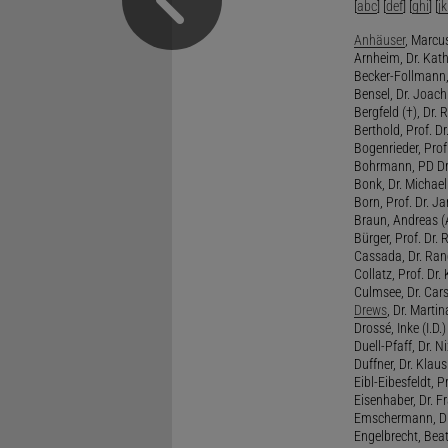
[
abc
] [
def
] [
ghi
] [
jk
Anhäuser
, Marcus
Arnheim, Dr. Kath
Becker-Follmann, 
Bensel, Dr. Joach
Bergfeld (†), Dr. 
Berthold, Prof. Dr.
Bogenrieder, Prof.
Bohrmann, PD Dr.
Bonk, Dr. Michael
Born, Prof. Dr. Ja
Braun, Andreas (A
Bürger, Prof. Dr. 
Cassada, Dr. Rand
Collatz, Prof. Dr.
Culmsee, Dr. Cars
Drews
, Dr. Martin
Drossé, Inke (I.D.)
Duell-Pfaff, Dr. Ni
Duffner, Dr. Klaus
Eibl-Eibesfeldt, Pr
Eisenhaber, Dr. Fr
Emschermann, Dr. 
Engelbrecht, Beat