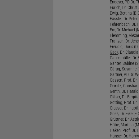
Engeser, PD Dr. Th
Eurich, Dr. Christi
Ewig, Bettina (B.
Fässler, Dr. Peter (
Fehrenbach, Dr. H
Fix, Dr. Michael (M
Flemming, Alexan
Franzen, Dr. Jens 
Freudig, Doris (D.F
Gack
, Dr. Claudia
Gallenmüller, Dr. F
Ganter, Sabine (S.
Gärtig, Susanne (
Gärtner, PD Dr. W
Gassen, Prof. Dr
Geinitz, Christian
Genth, Dr. Harald
Gläser, Dr. Birgitt
Götting, Prof. Dr.
Grasser, Dr. habil
Grieß, Dr. Eike (E.
Grüttner, Dr. Astri
Häbe, Martina (M
Haken, Prof. Dr.
Hanser, Dr. Hartw