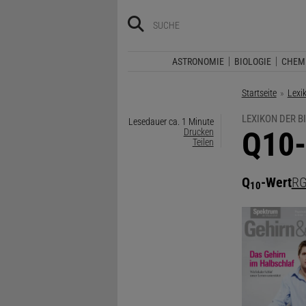
ASTRONOMIE
BIOLOGIE
CHEM
Startseite
Lexi
LEXIKON DER B
Lesedauer ca. 1 Minute
:
Q10-
Drucken
Teilen
Q
-Wert
RG
10