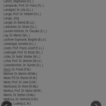
Lahrtz, Stephanie (S.L.)
Lamparski, Prof. Dr. Franz (F.L.)
Landgraf, Dr. Uta (U.L.)
Lange, Prof. Dr. Herbert (H.L.)
Lange, Jörg
Langer, Dr. Bernd (B.La.)
Larbolette, Dr. Oliver (O.L.)
Laurien-Kehnen, Dr. Claudia (C.L.)
Lay, Dr. Martin (M.L.)
Lechner-Ssymank, Brigitte (B.Le.)
Leinberger, Annette (A.L.)
Leven, Prof. Franz-Josef (F.J.L.)
Liedvogel, Prof. Dr. Bodo (B.L.)
Littke, Dr. habil. Walter (W.L.)
Loher, Prof. Dr. Werner (W.Lo.)
Lützenkirchen, Dr. Günter (G.L.)
Mack
, Dr. Frank (F.M.)
Mahner, Dr. Martin (M.Ma.)
Maier, PD Dr. Rainer (R.M.)
Maier, Prof. Dr. Uwe (U.M.)
Marksitzer, Dr. René (R.Ma.)
Markus, Prof. Dr. Mario (M.M.)
Martin, Dr. Stefan (S.Ma.)
Medicus, Dr. Gerhard (G.M.)
Mehler, Ludwig (L.M.)