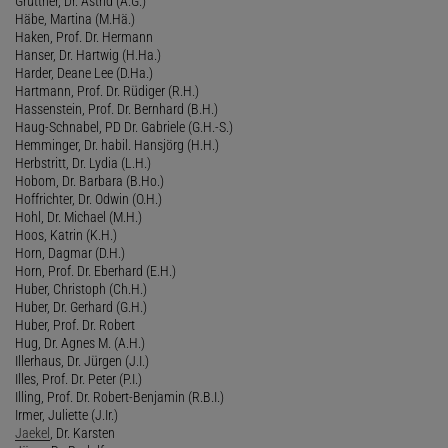
Grüttner, Dr. Astrid (A.G.)
Häbe, Martina (M.Hä.)
Haken, Prof. Dr. Hermann
Hanser, Dr. Hartwig (H.Ha.)
Harder, Deane Lee (D.Ha.)
Hartmann, Prof. Dr. Rüdiger (R.H.)
Hassenstein, Prof. Dr. Bernhard (B.H.)
Haug-Schnabel, PD Dr. Gabriele (G.H.-S.)
Hemminger, Dr. habil. Hansjörg (H.H.)
Herbstritt, Dr. Lydia (L.H.)
Hobom, Dr. Barbara (B.Ho.)
Hoffrichter, Dr. Odwin (O.H.)
Hohl, Dr. Michael (M.H.)
Hoos, Katrin (K.H.)
Horn, Dagmar (D.H.)
Horn, Prof. Dr. Eberhard (E.H.)
Huber, Christoph (Ch.H.)
Huber, Dr. Gerhard (G.H.)
Huber, Prof. Dr. Robert
Hug, Dr. Agnes M. (A.H.)
Illerhaus, Dr. Jürgen (J.I.)
Illes, Prof. Dr. Peter (P.I.)
Illing, Prof. Dr. Robert-Benjamin (R.B.I.)
Irmer, Juliette (J.Ir.)
Jaekel
, Dr. Karsten