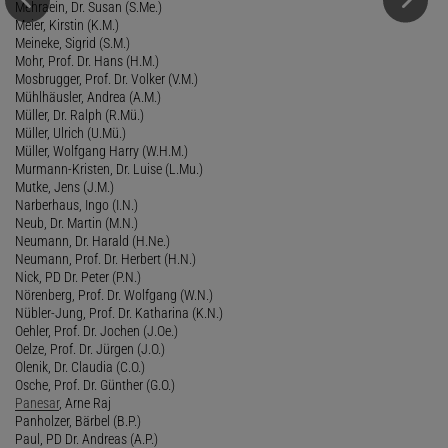
Mehraein, Dr. Susan (S.Me.)
Meier, Kirstin (K.M.)
Meineke, Sigrid (S.M.)
Mohr, Prof. Dr. Hans (H.M.)
Mosbrugger, Prof. Dr. Volker (V.M.)
Mühlhäusler, Andrea (A.M.)
Müller, Dr. Ralph (R.Mü.)
Müller, Ulrich (U.Mü.)
Müller, Wolfgang Harry (W.H.M.)
Murmann-Kristen, Dr. Luise (L.Mu.)
Mutke, Jens (J.M.)
Narberhaus, Ingo (I.N.)
Neub, Dr. Martin (M.N.)
Neumann, Dr. Harald (H.Ne.)
Neumann, Prof. Dr. Herbert (H.N.)
Nick, PD Dr. Peter (P.N.)
Nörenberg, Prof. Dr. Wolfgang (W.N.)
Nübler-Jung, Prof. Dr. Katharina (K.N.)
Oehler, Prof. Dr. Jochen (J.Oe.)
Oelze, Prof. Dr. Jürgen (J.O.)
Olenik, Dr. Claudia (C.O.)
Osche, Prof. Dr. Günther (G.O.)
Panesar
, Arne Raj
Panholzer, Bärbel (B.P.)
Paul, PD Dr. Andreas (A.P.)