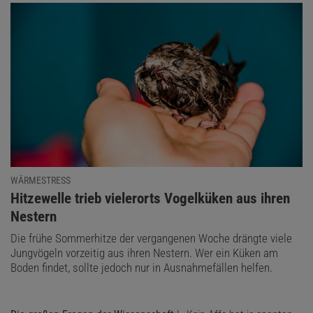
WÄRMESTRESS
:
Hitzewelle trieb vielerorts Vogelküken aus ihren
Nestern
Die frühe Sommerhitze der vergangenen Woche drängte viele
Jungvögeln vorzeitig aus ihren Nestern. Wer ein Küken am
Boden findet, sollte jedoch nur in Ausnahmefällen helfen.