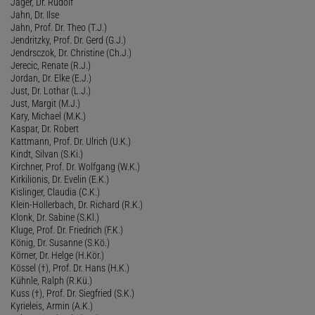
Jäger, Dr. Rudolf
Jahn, Dr. Ilse
Jahn, Prof. Dr. Theo (T.J.)
Jendritzky, Prof. Dr. Gerd (G.J.)
Jendrsczok, Dr. Christine (Ch.J.)
Jerecic, Renate (R.J.)
Jordan, Dr. Elke (E.J.)
Just, Dr. Lothar (L.J.)
Just, Margit (M.J.)
Kary, Michael (M.K.)
Kaspar, Dr. Robert
Kattmann, Prof. Dr. Ulrich (U.K.)
Kindt, Silvan (S.Ki.)
Kirchner, Prof. Dr. Wolfgang (W.K.)
Kirkilionis, Dr. Evelin (E.K.)
Kislinger, Claudia (C.K.)
Klein-Hollerbach, Dr. Richard (R.K.)
Klonk, Dr. Sabine (S.Kl.)
Kluge, Prof. Dr. Friedrich (F.K.)
König, Dr. Susanne (S.Kö.)
Körner, Dr. Helge (H.Kör.)
Kössel (†), Prof. Dr. Hans (H.K.)
Kühnle, Ralph (R.Kü.)
Kuss (†), Prof. Dr. Siegfried (S.K.)
Kyrieleis, Armin (A.K.)