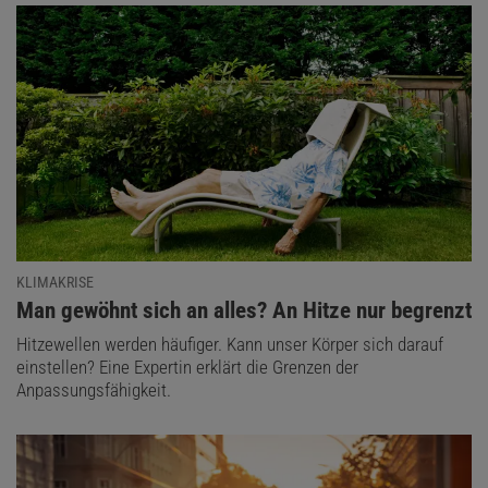
KLIMAKRISE
:
Man gewöhnt sich an alles? An Hitze nur begrenzt
Hitzewellen werden häufiger. Kann unser Körper sich darauf
einstellen? Eine Expertin erklärt die Grenzen der
Anpassungsfähigkeit.