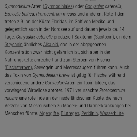
Gymnodinium-
Arten (
Gymnodiniales
) oder
Gonyaulax
catenella
,
Exuviella baltica
,
Prorocentrum
micans
und anderen. Rote Tiden
treten z.B. an der Küste Floridas, im Golf von Mexiko und
gelegentlich auch in der Nordsee auf und dauern jeweils ca. 14
Tage.
Gonyaulax catenella
produziert Saxitonin (
Saxitoxin
), ein dem
Strychnin
ähnliches
Alkaloid
, das in der abgegebenen
Konzentration zwar nicht gefährlich ist, sich aber in der
Nahrungskette
anreichert und zum Sterben von Fischen
(
Fischsterben
), Seevögeln und Meeressäugern führen kann. Auch
das Toxin von
Gymnodinium breve
ist giftig für Fische, während
verschiedene andere
Gonyaulax
-Arten ein Toxin bilden, das
vorwiegend Wirbellose abtötet. 1971 verursachte
Prorocentrum
micans
eine rote Tide an der niederländischen Küste, die nach
Verzehr von Miesmuscheln zu Magen- und Darmerkrankungen bei
Menschen führte.
Algengifte
,
Blutregen
,
Peridinin
,
Wasserblüte
.