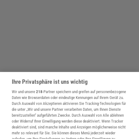
Ihre Privatsphäre ist uns wichtig
SPONSORED
PARTNERINHALTE
Wir und unsere
218
-Partner speichern und greifen auf personenbezogene
Anzeige
Daten wie Browserdaten oder eindeutige Kennungen auf Ihrem Gerät zu.
Durch Auswahl von Akzeptieren aktivieren Sie Tracking-Technologien für
die unter „Wir und unsere Partner verarbeiten Daten, um Ihnen Dienste
bereitzustellen“ aufgeführten Zwecke. Durch Auswahl von Alle ablehnen
oder Widerruf Ihrer Einwilligung werden diese deaktiviert. Wenn Tracker
deaktiviert sind, sind manche Inhalte und Anzeigen möglicherweise nicht
mehr so relevant für Sie. Sie können dieses Menü jederzeit wieder
aufrufen, um Ihre Einstellungen zu ändern oder Ihre Einwilligung zu