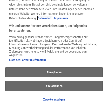
widerrufen, indem Sie auf den Link Voreinstellungen verwalten am
unteren Rand der Webseite klicken. Ihre Einstellungen gelten innerhalb
unseres Website. Weitere Informationen finden Sie in unserer
Datenschutzerklärung.
Datenschutz
Impressum
Wir und unsere Partner verarbeiten Daten, um Folgendes
bereitzustellen:
Verwendung genauer Standortdaten. Endgeräteeigenschaften zur
Identifikation aktiv abfragen. Speichern von oder Zugriff auf
Informationen auf einem Endgerät. Personalisierte Werbung und Inhalte,
NACH OBEN
Messung von Werbeleistung und der Performance von Inhalten,
Zielgruppenforschung sowie Entwicklung und Verbesserung von
Angeboten.
Liste der Partner (Lieferanten)
Für Sie im Spektrum-Shop und am Kiosk:
Akzeptieren
Alle ablehnen
Zwecke anzeigen
WEITERE NEUERSCHEINUNGEN
SPEKTRUM SHOP