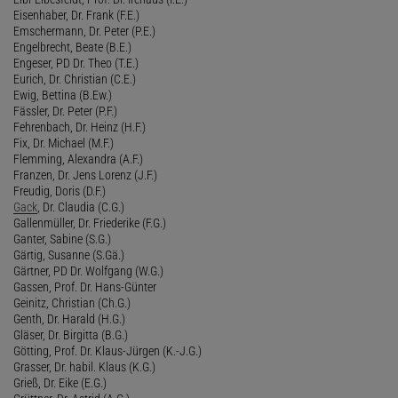
Eisenhaber, Dr. Frank (F.E.)
Emschermann, Dr. Peter (P.E.)
Engelbrecht, Beate (B.E.)
Engeser, PD Dr. Theo (T.E.)
Eurich, Dr. Christian (C.E.)
Ewig, Bettina (B.Ew.)
Fässler, Dr. Peter (P.F.)
Fehrenbach, Dr. Heinz (H.F.)
Fix, Dr. Michael (M.F.)
Flemming, Alexandra (A.F.)
Franzen, Dr. Jens Lorenz (J.F.)
Freudig, Doris (D.F.)
Gack
, Dr. Claudia (C.G.)
Gallenmüller, Dr. Friederike (F.G.)
Ganter, Sabine (S.G.)
Gärtig, Susanne (S.Gä.)
Gärtner, PD Dr. Wolfgang (W.G.)
Gassen, Prof. Dr. Hans-Günter
Geinitz, Christian (Ch.G.)
Genth, Dr. Harald (H.G.)
Gläser, Dr. Birgitta (B.G.)
Götting, Prof. Dr. Klaus-Jürgen (K.-J.G.)
Grasser, Dr. habil. Klaus (K.G.)
Grieß, Dr. Eike (E.G.)