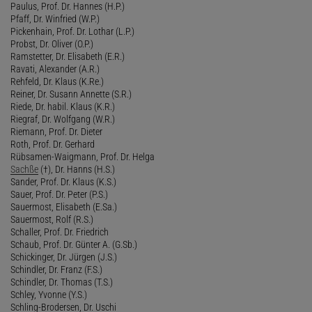
Paulus, Prof. Dr. Hannes (H.P.)
Pfaff, Dr. Winfried (W.P.)
Pickenhain, Prof. Dr. Lothar (L.P.)
Probst, Dr. Oliver (O.P.)
Ramstetter, Dr. Elisabeth (E.R.)
Ravati, Alexander (A.R.)
Rehfeld, Dr. Klaus (K.Re.)
Reiner, Dr. Susann Annette (S.R.)
Riede, Dr. habil. Klaus (K.R.)
Riegraf, Dr. Wolfgang (W.R.)
Riemann, Prof. Dr. Dieter
Roth, Prof. Dr. Gerhard
Rübsamen-Waigmann, Prof. Dr. Helga
Sachße
(†), Dr. Hanns (H.S.)
Sander, Prof. Dr. Klaus (K.S.)
Sauer, Prof. Dr. Peter (P.S.)
Sauermost, Elisabeth (E.Sa.)
Sauermost, Rolf (R.S.)
Schaller, Prof. Dr. Friedrich
Schaub, Prof. Dr. Günter A. (G.Sb.)
Schickinger, Dr. Jürgen (J.S.)
Schindler, Dr. Franz (F.S.)
Schindler, Dr. Thomas (T.S.)
Schley, Yvonne (Y.S.)
Schling-Brodersen, Dr. Uschi