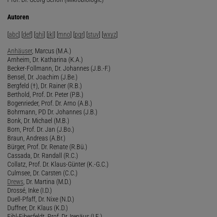
Autoren
[
abc
] [
def
] [
ghi
] [
jkl
] [
mno
] [
pqr
] [
stuv
] [
wxyz
]
Anhäuser
, Marcus (M.A.)
Arnheim, Dr. Katharina (K.A.)
Becker-Follmann, Dr. Johannes (J.B.-F.)
Bensel, Dr. Joachim (J.Be.)
Bergfeld (†), Dr. Rainer (R.B.)
Berthold, Prof. Dr. Peter (P.B.)
Bogenrieder, Prof. Dr. Arno (A.B.)
Bohrmann, PD Dr. Johannes (J.B.)
Bonk, Dr. Michael (M.B.)
Born, Prof. Dr. Jan (J.Bo.)
Braun, Andreas (A.Br.)
Bürger, Prof. Dr. Renate (R.Bü.)
Cassada, Dr. Randall (R.C.)
Collatz, Prof. Dr. Klaus-Günter (K.-G.C.)
Culmsee, Dr. Carsten (C.C.)
Drews
, Dr. Martina (M.D.)
Drossé, Inke (I.D.)
Duell-Pfaff, Dr. Nixe (N.D.)
Duffner, Dr. Klaus (K.D.)
Eibl-Eibesfeldt, Prof. Dr. Irenäus (I.E.)