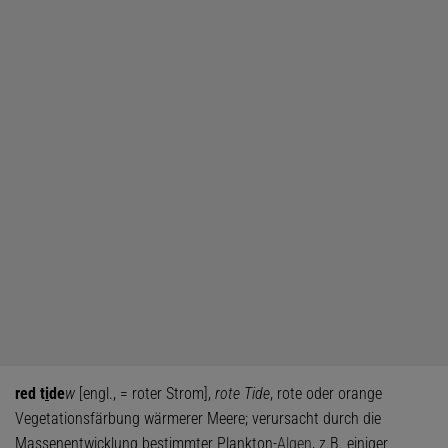
red t
i
de
w
[engl., = roter Strom],
rote Tide
, rote oder orange
Vegetationsfärbung wärmerer Meere; verursacht durch die
Massenentwicklung bestimmter Plankton-
Algen
, z.B. einiger