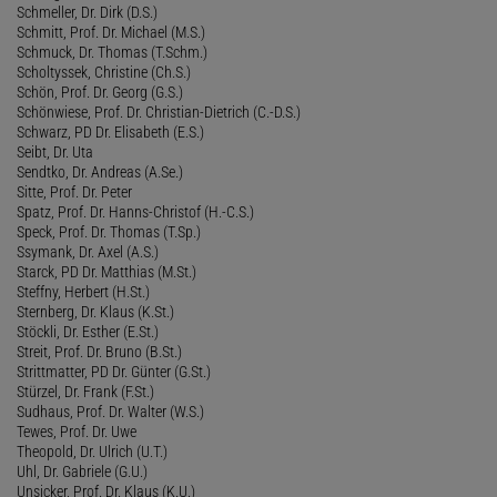
Schmeller, Dr. Dirk (D.S.)
Schmitt, Prof. Dr. Michael (M.S.)
Schmuck, Dr. Thomas (T.Schm.)
Scholtyssek, Christine (Ch.S.)
Schön, Prof. Dr. Georg (G.S.)
Schönwiese, Prof. Dr. Christian-Dietrich (C.-D.S.)
Schwarz, PD Dr. Elisabeth (E.S.)
Seibt, Dr. Uta
Sendtko, Dr. Andreas (A.Se.)
Sitte, Prof. Dr. Peter
Spatz, Prof. Dr. Hanns-Christof (H.-C.S.)
Speck, Prof. Dr. Thomas (T.Sp.)
Ssymank, Dr. Axel (A.S.)
Starck, PD Dr. Matthias (M.St.)
Steffny, Herbert (H.St.)
Sternberg, Dr. Klaus (K.St.)
Stöckli, Dr. Esther (E.St.)
Streit, Prof. Dr. Bruno (B.St.)
Strittmatter, PD Dr. Günter (G.St.)
Stürzel, Dr. Frank (F.St.)
Sudhaus, Prof. Dr. Walter (W.S.)
Tewes, Prof. Dr. Uwe
Theopold, Dr. Ulrich (U.T.)
Uhl, Dr. Gabriele (G.U.)
Unsicker, Prof. Dr. Klaus (K.U.)