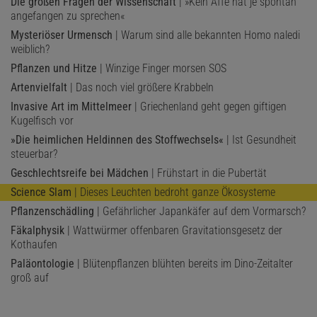
Die großen Fragen der Wissenschaft
| »Kein Affe hat je spontan
angefangen zu sprechen«
Mysteriöser Urmensch
| Warum sind alle bekannten Homo naledi
weiblich?
Pflanzen und Hitze
| Winzige Finger morsen SOS
Artenvielfalt
| Das noch viel größere Krabbeln
Invasive Art im Mittelmeer
| Griechenland geht gegen giftigen
Kugelfisch vor
»Die heimlichen Heldinnen des Stoffwechsels«
| Ist Gesundheit
steuerbar?
Geschlechtsreife bei Mädchen
| Frühstart in die Pubertät
Science Slam
| Dieses Leuchten bedroht ganze Ökosysteme
Pflanzenschädling
| Gefährlicher Japankäfer auf dem Vormarsch?
Fäkalphysik
| Wattwürmer offenbaren Gravitationsgesetz der
Kothaufen
Paläontologie
| Blütenpflanzen blühten bereits im Dino-Zeitalter
groß auf