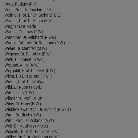
Vaas, Rüdiger (R.V.)
Vogt, Prof. Dr. Joachim (J.V.)
Vollmer, Prof. Dr. Dr. Gerhard (G.V.)
Wagner
, Prof. Dr. Edgar (E.W.)
Wagner, Eva-Maria
Wagner, Thomas (T.W.)
Wandtner, Dr. Reinhard (R.Wa.)
Warnke-Grüttner, Dr. Raimund (R.W.)
Weber, Dr. Manfred (M.W.)
Wegener, Dr. Dorothee (D.W.)
Weth, Dr. Robert (R.We.)
Weyand, Anne (A.W.)
Weygoldt, Prof. Dr. Peter (P.W.)
Wicht, PD Dr. Helmut (H.Wi.)
Wickler, Prof. Dr. Wolfgang
Wild, Dr. Rupert (R.Wi.)
Wilker, Lars (L.W.)
Wilmanns, Prof. Dr. Otti
Wilps, Dr. Hans (H.W.)
Winkler-Oswatitsch, Dr. Ruthild (R.W.-O.)
Wirth, Dr. Ulrich (U.W.)
Wirth, Prof. Dr. Volkmar (V.W.)
Wolf, Dr. Matthias (M.Wo.)
Wuketits, Prof. Dr. Franz M. (F.W.)
Wülker, Prof. Dr. Wolfgang (W.W.)