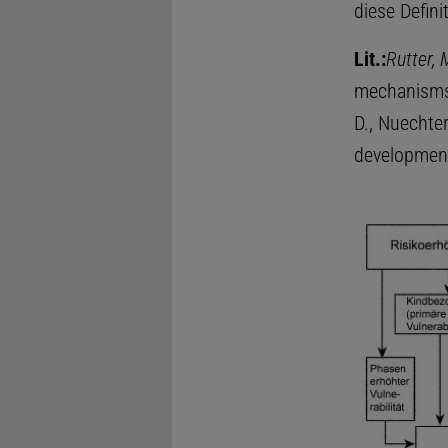
diese Defini
Lit.:
Rutter, 
mechanisms. 
D., Nuechter
development