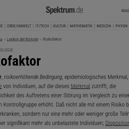
MAG
IE
ERDE/UMWELT
IT/TECH
KULTUR
MATHEMATIK
MEDIZIN
PHYSIK
ka
Lexikon der Biologie
Aktuelle Seite:
Risikofaktor
IOLOGIE
kofaktor
r
,
risikoerhöhende Bedingung
, epidemiologisches Merkmal,
e
von Individuen, auf die dieses
Merkmal
zutrifft, die
ichkeit des Auftretens einer Störung im Vergleich zu eine
 Kontrollgruppe erhöht. Daß nicht alle mit einem Risiko b
erkranken, sondern nur eine mehr oder weniger große Tei
ber signifikant mehr als unbelastete Individuen;
Dispositio