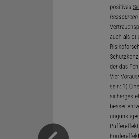
positives
Se
Ressourcen
Vertrauensp
auch als c)
Risikoforsch
Schutzkonze
der das Fehl
Vier Voraus
sein: 1) Ei
sichergestel
besser entwi
ungünstiger
Puffereffek
Fördereffekt