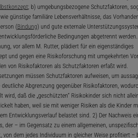
lbstkonzept
; b) umgebungsbezogene Schutzfaktoren, so
wie günstige familiäre Lebensverhältnisse, das Vorhanden
erson (
Bindung
) und gute externale Unterstützungssystem
 entwicklungsförderliche Bedingungen abgetrennt werden.
ung, vor allem M. Rutter, plädiert für ein eigenständiges
pt und gegen eine Risikoforschung mit umgekehrten Vor
en von Risikofaktoren als Schutzfaktoren erfaßt wird.
setzungen müssen Schutzfaktoren aufweisen, um aussage
ne deutliche Abgrenzung gegenüber Risikofaktoren, wodur
lt wird, daß die „geschützten“ Risikokinder sich nicht alle
ckelt haben, weil sie mit weniger Risiken als die Kinder m
em Entwicklungsverlauf belastet sind. 2) Der Nachweis e
ts, der – im Gegensatz zu einem allgemeinen, unspezifisc
, von dem jedes Individuum in gleicher Weise profitiert –