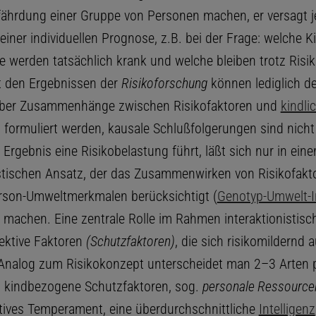
fährdung einer Gruppe von Personen machen, er versagt j
iner individuellen Prognose, z.B. bei der Frage: welche K
e werden tatsächlich krank und welche bleiben trotz Risi
t den Ergebnissen der
Risikoforschung
können lediglich de
ber Zusammenhänge zwischen Risikofaktoren und
kindli
g
formuliert werden, kausale Schlußfolgerungen sind nicht
Ergebnis eine Risikobelastung führt, läßt sich nur in ein
istischen Ansatz, der das Zusammenwirken von Risikofakt
rson-Umweltmerkmalen berücksichtigt (
Genotyp-Umwelt-I
h machen. Eine zentrale Rolle im Rahmen interaktionistisc
tektive Faktoren
(Schutzfaktoren)
, die sich risikomildernd 
. Analog zum Risikokonzept unterscheidet man 2–3 Arten p
a) kindbezogene Schutzfaktoren, sog.
personale Ressource
itives Temperament, eine überdurchschnittliche
Intelligenz