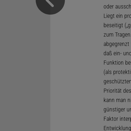
oder ausschl
Liegt ein pr
beseitigt („
zum Tragen.
abgegrenzt 
daß ein- un
Funktion be
(als protekt
geschützten
Priorität d
kann man ni
günstiger u
Faktor inter
Entwicklung