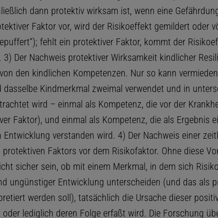
ießlich dann protektiv wirksam ist, wenn eine Gefährdung 
otektiver Faktor vor, wird der Risikoeffekt gemildert oder vö
gepuffert“); fehlt ein protektiver Faktor, kommt der Risikoef
 3) Der Nachweis protektiver Wirksamkeit kindlicher Resil
von den kindlichen Kompetenzen. Nur so kann vermieden
d dasselbe Kindmerkmal zweimal verwendet und in untersc
trachtet wird – einmal als Kompetenz, die vor der Krankhe
iver Faktor), und einmal als Kompetenz, die als Ergebnis e
 Entwicklung verstanden wird. 4) Der Nachweis einer zeit
es protektiven Faktors vor dem Risikofaktor. Ohne diese V
cht sicher sein, ob mit einem Merkmal, in dem sich Risiko
nd ungünstiger Entwicklung unterscheiden (und das als pr
pretiert werden soll), tatsächlich die Ursache dieser positi
 oder lediglich deren Folge erfaßt wird. Die Forschung üb