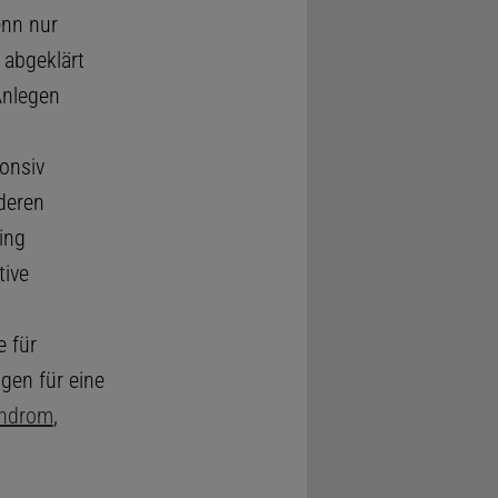
enn nur
 abgeklärt
Anlegen
onsiv
 deren
ing
tive
 für
gen für eine
yndrom
,