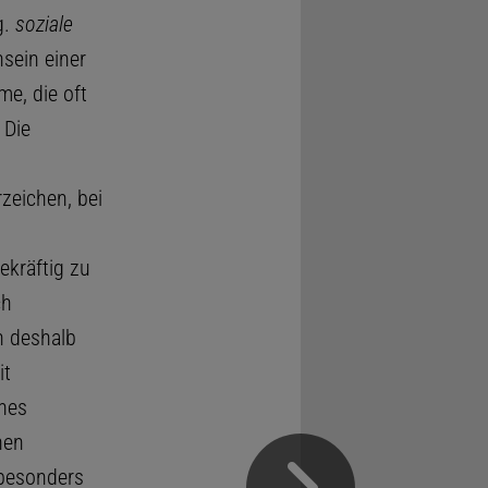
g.
soziale
sein einer
e, die oft
 Die
zeichen, bei
kräftig zu
ch
in deshalb
it
ines
hen
 besonders