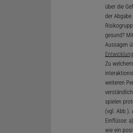
über die Ge
der Abgabe e
Risikogrupp
gesund? Mi
Aussagen ü
Entwicklun
Zu welchem 
interaktion
weiteren Pe
verständlic
spielen pro
(vgl. Abb.)
Einflüsse: 
wie ein pos