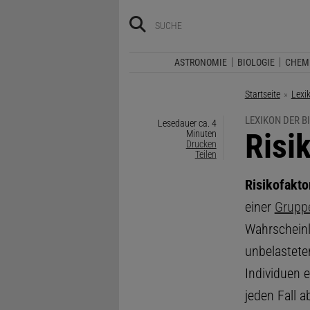
ASTRONOMIE
BIOLOGIE
CHEM
Startseite
Lexi
LEXIKON DER B
Lesedauer ca. 4
:
Risi
Minuten
Drucken
Teilen
Risikofakto
einer
Grupp
Wahrscheinl
unbelasteten
Individuen 
jeden Fall a