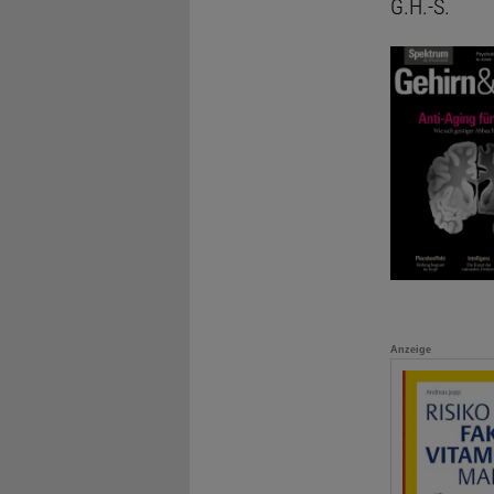
G.H.-S.
Anzeige