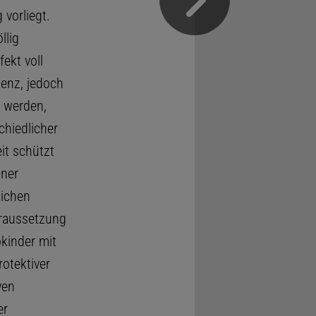
vorliegt.
llig
fekt voll
ienz, jedoch
 werden,
hiedlicher
it schützt
iner
lichen
oraussetzung
kinder mit
otektiver
ven
er