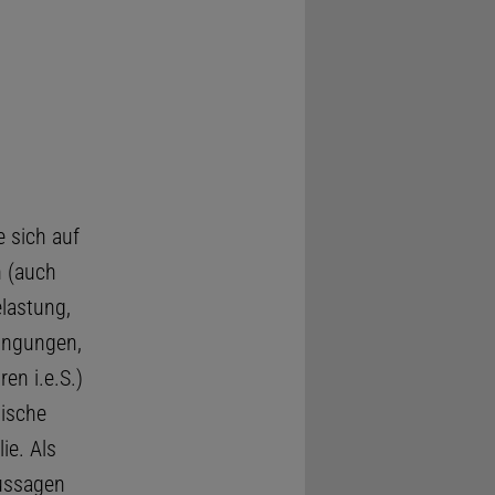
 sich auf
n (auch
elastung,
ingungen,
en i.e.S.)
hische
ie. Als
aussagen