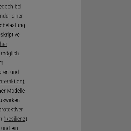
edoch bei
inder einer
kobelastung
skriptive
cher
 möglich.
em
oren und
nteraktion
),
her Modelle
auswirken
rotektiver
n
(
Resilienz
)
und ein