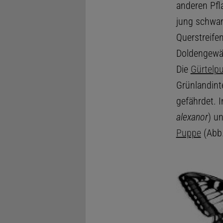
anderen Pfl
jung schwar
Querstreife
Doldengewäc
Die
Gürtelp
Grünlandint
gefährdet. 
alexanor
) u
Puppe
(Abb.