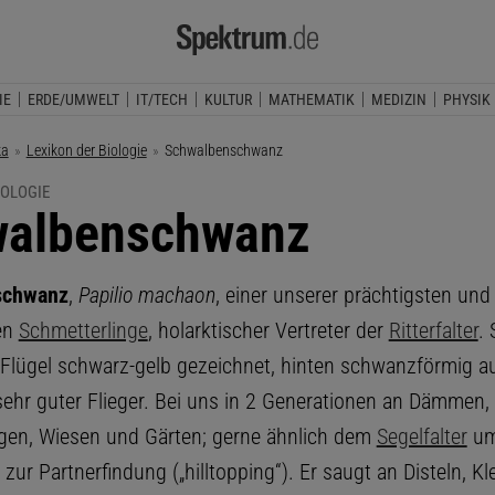
IE
ERDE/UMWELT
IT/TECH
KULTUR
MATHEMATIK
MEDIZIN
PHYSIK
ka
Lexikon der Biologie
Aktuelle Seite:
Schwalbenschwanz
IOLOGIE
albenschwanz
schwanz
,
Papilio machaon
, einer unserer prächtigsten und
en
Schmetterlinge
, holarktischer Vertreter der
Ritterfalter
.
lügel schwarz-gelb gezeichnet, hinten schwanzförmig a
sehr guter Flieger. Bei uns in 2 Generationen an Dämmen,
en, Wiesen und Gärten; gerne ähnlich dem
Segelfalter
um
ur Partnerfindung („hilltopping“). Er saugt an Disteln, K