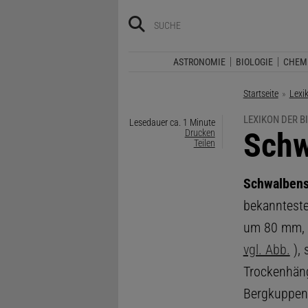
ASTRONOMIE
BIOLOGIE
CHEM
Startseite
Lexi
LEXIKON DER B
Lesedauer ca. 1 Minute
:
Schw
Drucken
Teilen
Schwalben
bekanntest
um 80 mm, F
vgl. Abb.
), 
Trockenhäng
Bergkuppen z