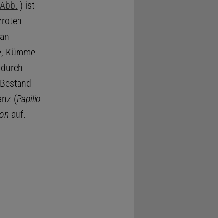
 Abb.
) ist
zroten
 an
e, Kümmel.
 durch
 Bestand
anz (
Papilio
ton
auf.