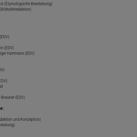
st (Etymologische Bearbeitung)
(Bildtafelredaktion)
h
 (EDV)
nn (EDV)
diger Hartmann (EDV)
r
DV)
(EDV)
id
-Brauner (EDV)
e:
edaktion und Konzeption)
Beratung)