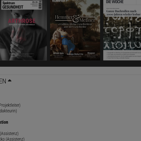
EN
rojektleiter)
dakteurin)
ktion
(Assistenz)
ko (Assistenz)