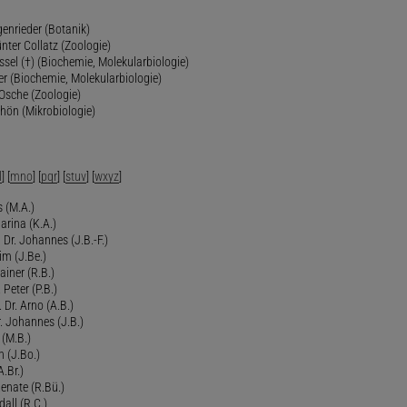
genrieder (Botanik)
ünter Collatz (Zoologie)
ssel (†) (Biochemie, Molekularbiologie)
er (Biochemie, Molekularbiologie)
 Osche (Zoologie)
chön (Mikrobiologie)
l
] [
mno
] [
pqr
] [
stuv
] [
wxyz
]
 (M.A.)
arina (K.A.)
Dr. Johannes (J.B.-F.)
im (J.Be.)
Rainer (R.B.)
 Peter (P.B.)
 Dr. Arno (A.B.)
 Johannes (J.B.)
 (M.B.)
n (J.Bo.)
.Br.)
Renate (R.Bü.)
all (R.C.)