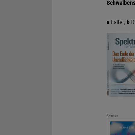
Schwalben
a
Falter,
b
Ra
Anzeige