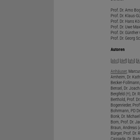
Prof. Dr. Arno Bo
Prof. Dr. Klaus-G
Prof. Dr. Hans Kö
Prof. Dr. Uwe Mai
Prof. Dr. Günther
Prof. Dr. Georg S
Autoren
[
abc
] [
def
] [
ghi
] [
jk
Anhäuser
, Marcus
Arnheim, Dr. Kath
Becker-Follmann, 
Bensel, Dr. Joach
Bergfeld (†), Dr. 
Berthold, Prof. Dr.
Bogenrieder, Prof.
Bohrmann, PD Dr.
Bonk, Dr. Michael
Born, Prof. Dr. Ja
Braun, Andreas (A
Bürger, Prof. Dr. 
Cassada, Dr. Rand