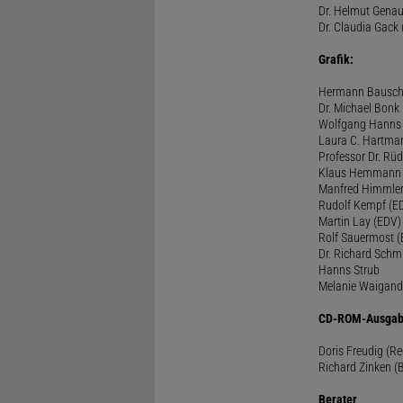
Dr. Helmut Genau
Dr. Claudia Gack 
Grafik:
Hermann Bausc
Dr. Michael Bonk
Wolfgang Hanns
Laura C. Hartma
Professor Dr. Rü
Klaus Hemmann
Manfred Himmle
Rudolf Kempf (E
Martin Lay (EDV)
Rolf Sauermost 
Dr. Richard Schm
Hanns Strub
Melanie Waigand
CD-ROM-Ausgab
Doris Freudig (R
Richard Zinken (
Berater