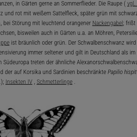
anzen, in Gärten gerne an Sommerflieder. Die Raupe (
vgl.
z und rot mit weißem Sattelfleck, später grün mit schwar
n, bei Störung mit leuchtend orangener
Nackengabel
; frißt
hsen, bisweilen auch in Gärten u.a. an Möhren, Petersili
uppe
ist bräunlich oder grün. Der Schwalbenschwanz wird
ensivierung immer seltener und gilt in Deutschland als im
In Südeuropa treten der ähnliche Alexanorschwalbenschw
nd der auf Korsika und Sardinien beschränkte
Papilio hispi
);
Insekten IV
,
Schmetterlinge
.