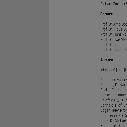
Richard Zinken (
Berater
Prof. Dr. Arno Bo
Prof. Dr. Klaus-G
Prof. Dr. Hans Kö
Prof. Dr. Uwe Mai
Prof. Dr. Günther
Prof. Dr. Georg S
Autoren
[
abc
] [
def
] [
ghi
] [
jk
Anhäuser
, Marcus
Arnheim, Dr. Kath
Becker-Follmann, 
Bensel, Dr. Joach
Bergfeld (†), Dr. 
Berthold, Prof. Dr.
Bogenrieder, Prof.
Bohrmann, PD Dr.
Bonk, Dr. Michael
Born, Prof. Dr. Ja