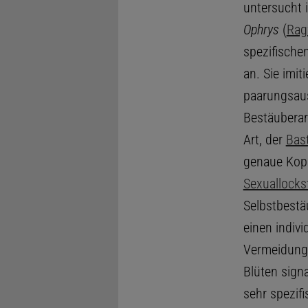
untersucht 
Ophrys
(
Rag
spezifische
an. Sie imit
paarungsau
Bestäuberar
Art, der
Bas
genaue Kopi
Sexuallocks
Selbstbestä
einen indiv
Vermeidung 
Blüten signa
sehr spezif