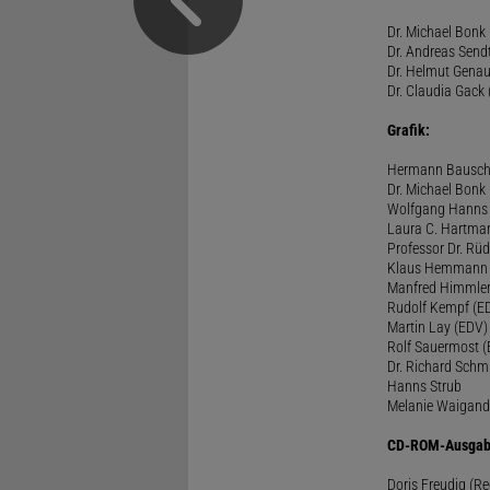
Dr. Michael Bonk 
Dr. Andreas Sendt
Dr. Helmut Genau
Dr. Claudia Gack 
Grafik:
Hermann Bausc
Dr. Michael Bonk
Wolfgang Hanns
Laura C. Hartma
Professor Dr. Rü
Klaus Hemmann
Manfred Himmle
Rudolf Kempf (E
Martin Lay (EDV)
Rolf Sauermost 
Dr. Richard Schm
Hanns Strub
Melanie Waigand
CD-ROM-Ausgab
Doris Freudig (R