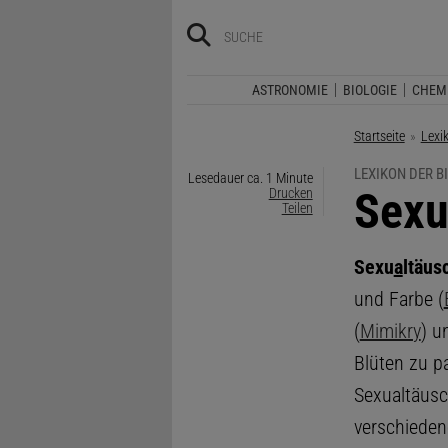
ASTRONOMIE
BIOLOGIE
CHEM
Startseite
Lexi
LEXIKON DER B
Lesedauer ca. 1 Minute
:
Sexu
Drucken
Teilen
Sexu
a
ltäu
und Farbe (
(
Mimikry
) u
Blüten zu p
Sexualtäus
verschieden