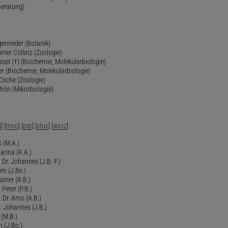
Beratung)
genrieder (Botanik)
ünter Collatz (Zoologie)
ssel (†) (Biochemie, Molekularbiologie)
er (Biochemie, Molekularbiologie)
 Osche (Zoologie)
chön (Mikrobiologie)
l
] [
mno
] [
pqr
] [
stuv
] [
wxyz
]
 (M.A.)
arina (K.A.)
Dr. Johannes (J.B.-F.)
im (J.Be.)
Rainer (R.B.)
 Peter (P.B.)
 Dr. Arno (A.B.)
 Johannes (J.B.)
 (M.B.)
n (J.Bo.)