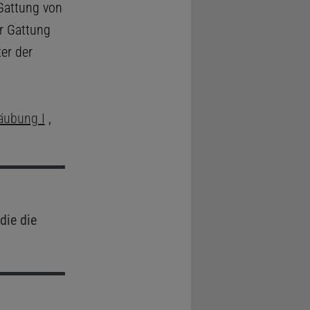
 Gattung von
er Gattung
er der
äubung I
,
die die