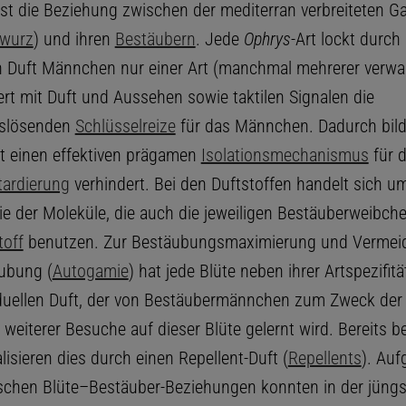
ist die Beziehung zwischen der mediterran verbreiteten G
wurz
) und ihren
Bestäubern
. Jede
Ophrys
-Art lockt durch
n Duft Männchen nur einer Art (manchmal mehrerer verwa
iert mit Duft und Aussehen sowie taktilen Signalen die
slösenden
Schlüsselreize
für das Männchen. Dadurch bild
t einen effektiven prägamen
Isolationsmechanismus
für 
tardierung
verhindert. Bei den Duftstoffen handelt sich u
e der Moleküle, die auch die jeweiligen Bestäuberweibche
toff
benutzen. Zur Bestäubungsmaximierung und Vermei
ubung (
Autogamie
) hat jede Blüte neben ihrer Artspezifit
iduellen Duft, der von Bestäubermännchen zum Zweck der
weiterer Besuche auf dieser Blüte gelernt wird. Bereits b
lisieren dies durch einen Repellent-Duft (
Repellents
). Auf
ischen Blüte–Bestäuber-Beziehungen konnten in der jüng