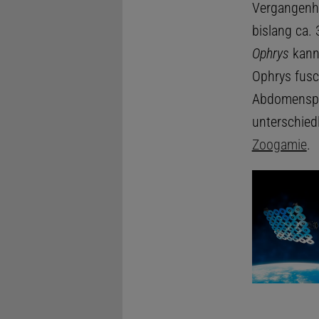
Vergangenhe
bislang ca.
Ophrys
kann 
Ophrys fusc
Abdomenspit
unterschiedl
Zoogamie
.