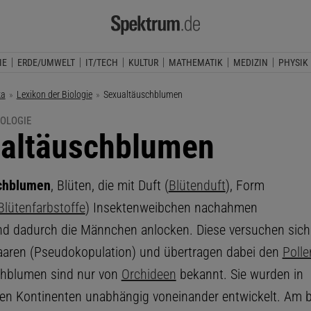
IE
ERDE/UMWELT
IT/TECH
KULTUR
MATHEMATIK
MEDIZIN
PHYSIK
ka
Lexikon der Biologie
Aktuelle Seite:
Sexualtäuschblumen
IOLOGIE
altäuschblumen
schblumen
, Blüten, die mit Duft (
Blütenduft
), Form
Blütenfarbstoffe
) Insektenweibchen nachahmen
nd dadurch die Männchen anlocken. Diese versuchen sich
aaren (Pseudokopulation) und übertragen dabei den
Polle
chblumen sind nur von
Orchideen
bekannt. Sie wurden in
en Kontinenten unabhängig voneinander entwickelt. Am 