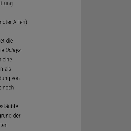
attung
ndter Arten)
et die
die
Ophrys
-
m eine
n als
dung von
ät noch
estäubte
grund der
sten