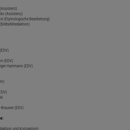
(Assistenz)
ko (Assistenz)
st (Etymologische Bearbeitung)
(Bildtafelredaktion)
h
 (EDV)
nn (EDV)
diger Hartmann (EDV)
r
DV)
(EDV)
id
-Brauner (EDV)
e:
edaktion und Konzeption)