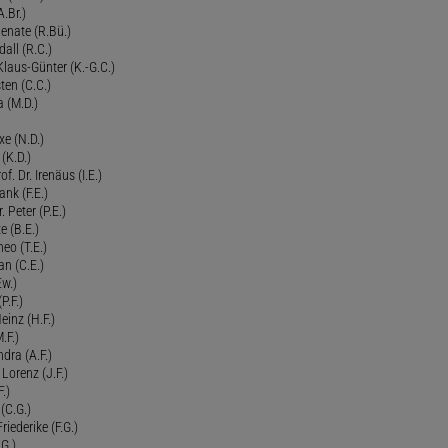
.Br.)
Renate (R.Bü.)
all (R.C.)
 Klaus-Günter (K.-G.C.)
ten (C.C.)
a (M.D.)
xe (N.D.)
 (K.D.)
of. Dr. Irenäus (I.E.)
ank (F.E.)
Peter (P.E.)
e (B.E.)
eo (T.E.)
an (C.E.)
Ew.)
P.F.)
einz (H.F.)
.F.)
dra (A.F.)
Lorenz (J.F.)
.)
 (C.G.)
riederike (F.G.)
G.)