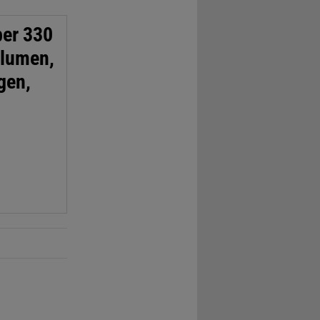
ber 330
blumen,
gen,