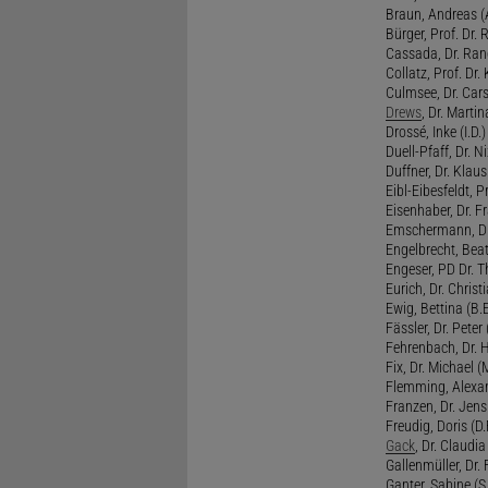
Braun, Andreas (A
Bürger, Prof. Dr. 
Cassada, Dr. Rand
Collatz, Prof. Dr.
Culmsee, Dr. Cars
Drews
, Dr. Martin
Drossé, Inke (I.D.)
Duell-Pfaff, Dr. Ni
Duffner, Dr. Klaus
Eibl-Eibesfeldt, Pr
Eisenhaber, Dr. Fr
Emschermann, Dr. 
Engelbrecht, Beat
Engeser, PD Dr. Th
Eurich, Dr. Christi
Ewig, Bettina (B.
Fässler, Dr. Peter (
Fehrenbach, Dr. H
Fix, Dr. Michael (M
Flemming, Alexan
Franzen, Dr. Jens 
Freudig, Doris (D.F
Gack
, Dr. Claudia
Gallenmüller, Dr. F
Ganter, Sabine (S.