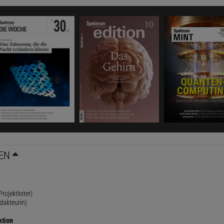
EN
rojektleiter)
dakteurin)
ktion