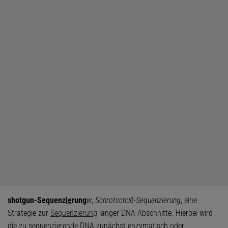
shotgun-Sequenz
ie
rung
w
,
Schrotschuß-Sequenzierung
, eine
Strategie zur
Sequenzierung
langer DNA-Abschnitte. Hierbei wird
die zu sequenzierende DNA zunächst enzymatisch oder