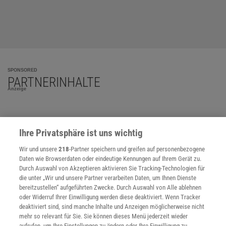
SPONSORED
PARTNERINHALTE
Anzeige
Ihre Privatsphäre ist uns wichtig
Wir und unsere
218
-Partner speichern und greifen auf personenbezogene
Daten wie Browserdaten oder eindeutige Kennungen auf Ihrem Gerät zu.
Durch Auswahl von Akzeptieren aktivieren Sie Tracking-Technologien für
die unter „Wir und unsere Partner verarbeiten Daten, um Ihnen Dienste
bereitzustellen“ aufgeführten Zwecke. Durch Auswahl von Alle ablehnen
oder Widerruf Ihrer Einwilligung werden diese deaktiviert. Wenn Tracker
deaktiviert sind, sind manche Inhalte und Anzeigen möglicherweise nicht
mehr so relevant für Sie. Sie können dieses Menü jederzeit wieder
aufrufen, um Ihre Einstellungen zu ändern oder Ihre Einwilligung zu