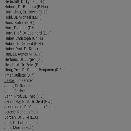
Herbstritt, Dr. Lydia (L.H.)
Hobom, Dr. Barbara (B.Ho.)
Hoffrichter, Dr. Odwin (O.H.)
Hohl, Dr. Michael (M.H.)
Hoos, Katrin (K.H.)
Horn, Dagmar (D.H.)
Horn, Prof. Dr. Eberhard (E.H.)
Huber, Christoph (Ch.H.)
Huber, Dr. Gerhard (G.H.)
Huber, Prof. Dr. Robert
Hug, Dr. Agnes M. (A.H.)
Illerhaus, Dr. Jürgen (J.I.)
Illes, Prof. Dr. Peter (P.I.)
Illing, Prof. Dr. Robert-Benjamin (R.B.I.)
Irmer, Juliette (J.Ir.)
Jaekel
, Dr. Karsten
Jäger, Dr. Rudolf
Jahn, Dr. Ilse
Jahn, Prof. Dr. Theo (T.J.)
Jendritzky, Prof. Dr. Gerd (G.J.)
Jendrsczok, Dr. Christine (Ch.J.)
Jerecic, Renate (R.J.)
Jordan, Dr. Elke (E.J.)
Just, Dr. Lothar (L.J.)
Just, Margit (M.J.)