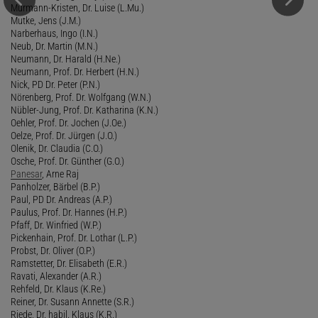
Murmann-Kristen, Dr. Luise (L.Mu.)
Mutke, Jens (J.M.)
Narberhaus, Ingo (I.N.)
Neub, Dr. Martin (M.N.)
Neumann, Dr. Harald (H.Ne.)
Neumann, Prof. Dr. Herbert (H.N.)
Nick, PD Dr. Peter (P.N.)
Nörenberg, Prof. Dr. Wolfgang (W.N.)
Nübler-Jung, Prof. Dr. Katharina (K.N.)
Oehler, Prof. Dr. Jochen (J.Oe.)
Oelze, Prof. Dr. Jürgen (J.O.)
Olenik, Dr. Claudia (C.O.)
Osche, Prof. Dr. Günther (G.O.)
Panesar
, Arne Raj
Panholzer, Bärbel (B.P.)
Paul, PD Dr. Andreas (A.P.)
Paulus, Prof. Dr. Hannes (H.P.)
Pfaff, Dr. Winfried (W.P.)
Pickenhain, Prof. Dr. Lothar (L.P.)
Probst, Dr. Oliver (O.P.)
Ramstetter, Dr. Elisabeth (E.R.)
Ravati, Alexander (A.R.)
Rehfeld, Dr. Klaus (K.Re.)
Reiner, Dr. Susann Annette (S.R.)
Riede, Dr. habil. Klaus (K.R.)