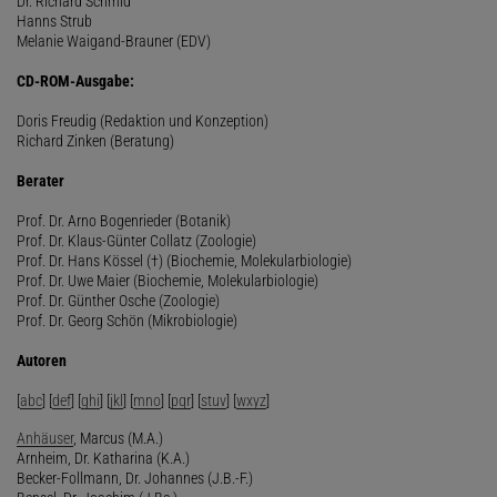
Dr. Richard Schmid
Hanns Strub
Melanie Waigand-Brauner (EDV)
CD-ROM-Ausgabe:
Doris Freudig (Redaktion und Konzeption)
Richard Zinken (Beratung)
Berater
Prof. Dr. Arno Bogenrieder (Botanik)
Prof. Dr. Klaus-Günter Collatz (Zoologie)
Prof. Dr. Hans Kössel (†) (Biochemie, Molekularbiologie)
Prof. Dr. Uwe Maier (Biochemie, Molekularbiologie)
Prof. Dr. Günther Osche (Zoologie)
Prof. Dr. Georg Schön (Mikrobiologie)
Autoren
[
abc
] [
def
] [
ghi
] [
jkl
] [
mno
] [
pqr
] [
stuv
] [
wxyz
]
Anhäuser
, Marcus (M.A.)
Arnheim, Dr. Katharina (K.A.)
Becker-Follmann, Dr. Johannes (J.B.-F.)