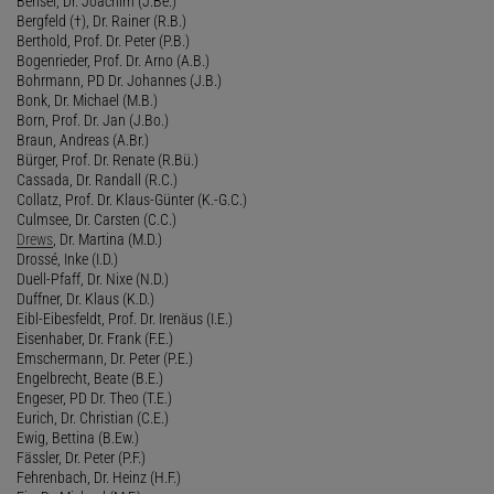
Bensel, Dr. Joachim (J.Be.)
Bergfeld (†), Dr. Rainer (R.B.)
Berthold, Prof. Dr. Peter (P.B.)
Bogenrieder, Prof. Dr. Arno (A.B.)
Bohrmann, PD Dr. Johannes (J.B.)
Bonk, Dr. Michael (M.B.)
Born, Prof. Dr. Jan (J.Bo.)
Braun, Andreas (A.Br.)
Bürger, Prof. Dr. Renate (R.Bü.)
Cassada, Dr. Randall (R.C.)
Collatz, Prof. Dr. Klaus-Günter (K.-G.C.)
Culmsee, Dr. Carsten (C.C.)
Drews
, Dr. Martina (M.D.)
Drossé, Inke (I.D.)
Duell-Pfaff, Dr. Nixe (N.D.)
Duffner, Dr. Klaus (K.D.)
Eibl-Eibesfeldt, Prof. Dr. Irenäus (I.E.)
Eisenhaber, Dr. Frank (F.E.)
Emschermann, Dr. Peter (P.E.)
Engelbrecht, Beate (B.E.)
Engeser, PD Dr. Theo (T.E.)
Eurich, Dr. Christian (C.E.)
Ewig, Bettina (B.Ew.)
Fässler, Dr. Peter (P.F.)
Fehrenbach, Dr. Heinz (H.F.)