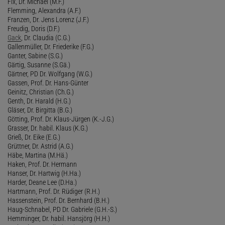
Fix, Dr. Michael (M.F.)
Flemming, Alexandra (A.F.)
Franzen, Dr. Jens Lorenz (J.F.)
Freudig, Doris (D.F.)
Gack
, Dr. Claudia (C.G.)
Gallenmüller, Dr. Friederike (F.G.)
Ganter, Sabine (S.G.)
Gärtig, Susanne (S.Gä.)
Gärtner, PD Dr. Wolfgang (W.G.)
Gassen, Prof. Dr. Hans-Günter
Geinitz, Christian (Ch.G.)
Genth, Dr. Harald (H.G.)
Gläser, Dr. Birgitta (B.G.)
Götting, Prof. Dr. Klaus-Jürgen (K.-J.G.)
Grasser, Dr. habil. Klaus (K.G.)
Grieß, Dr. Eike (E.G.)
Grüttner, Dr. Astrid (A.G.)
Häbe, Martina (M.Hä.)
Haken, Prof. Dr. Hermann
Hanser, Dr. Hartwig (H.Ha.)
Harder, Deane Lee (D.Ha.)
Hartmann, Prof. Dr. Rüdiger (R.H.)
Hassenstein, Prof. Dr. Bernhard (B.H.)
Haug-Schnabel, PD Dr. Gabriele (G.H.-S.)
Hemminger, Dr. habil. Hansjörg (H.H.)