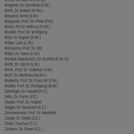
Wegener, Dr. Dorothee (D.W.)
Weth, Dr. Robert (R.We.)
Weyand, Anne (A.W.)
Weygoldt, Prof. Dr. Peter (P.W.)
Wicht, PD Dr. Helmut (H.Wi.)
Wickler, Prof. Dr. Wolfgang
Wild, Dr. Rupert (R.Wi.)
Wilker, Lars (L.W.)
Wilmanns, Prof. Dr. Otti
Wilps, Dr. Hans (H.W.)
Winkler-Oswatitsch, Dr. Ruthild (R.W.-O.)
Wirth, Dr. Ulrich (U.W.)
Wirth, Prof. Dr. Volkmar (V.W.)
Wolf, Dr. Matthias (M.Wo.)
Wuketits, Prof. Dr. Franz M. (F.W.)
Wülker, Prof. Dr. Wolfgang (W.W.)
Zähringer, Dr. Harald (H.Z.)
Zeltz, Dr. Patric (P.Z.)
Ziegler, Prof. Dr. Hubert
Ziegler, Dr. Reinhard (R.Z.)
Zimmermann, Prof. Dr. Manfred
Zissler, Dr. Dieter (D.Z.)
Zöller, Thomas (T.Z.)
Zompro, Dr. Oliver (O.Z.)