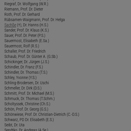
Riegraf, Dr. Wolfgang (W.R.)
Riemann, Prof. Dr. Dieter
Roth, Prof. Dr. Gerhard
Rübsamen-Waigmann, Prof. Dr. Helga
Sachße
(†), Dr. Hanns (H.S.)
Sander, Prof. Dr. Klaus (K.S.)
Sauer, Prof. Dr. Peter (P.S.)
Sauermost, Elisabeth (E.Sa.)
Sauermost, Rolf (R.S.)
Schaller, Prof. Dr. Friedrich
Schaub, Prof. Dr. Günter A. (G.Sb.)
Schickinger, Dr. Jürgen (J.S.)
Schindler, Dr. Franz (F.S.)
Schindler, Dr. Thomas (T.S.)
Schley, Yvonne (Y.S.)
Schling-Brodersen, Dr. Uschi
Schmeller, Dr. Dirk (D.S.)
Schmitt, Prof. Dr. Michael (M.S.)
Schmuck, Dr. Thomas (T.Schm.)
Scholtyssek, Christine (Ch.S.)
Schön, Prof. Dr. Georg (G.S.)
Schönwiese, Prof. Dr. Christian-Dietrich (C.-D.S.)
Schwarz, PD Dr. Elisabeth (E.S.)
Seibt, Dr. Uta
Sendtko, Dr. Andreas (A.Se.)