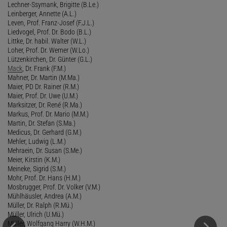
Lechner-Ssymank, Brigitte (B.Le.)
Leinberger, Annette (A.L.)
Leven, Prof. Franz-Josef (F.J.L.)
Liedvogel, Prof. Dr. Bodo (B.L.)
Littke, Dr. habil. Walter (W.L.)
Loher, Prof. Dr. Werner (W.Lo.)
Lützenkirchen, Dr. Günter (G.L.)
Mack
, Dr. Frank (F.M.)
Mahner, Dr. Martin (M.Ma.)
Maier, PD Dr. Rainer (R.M.)
Maier, Prof. Dr. Uwe (U.M.)
Marksitzer, Dr. René (R.Ma.)
Markus, Prof. Dr. Mario (M.M.)
Martin, Dr. Stefan (S.Ma.)
Medicus, Dr. Gerhard (G.M.)
Mehler, Ludwig (L.M.)
Mehraein, Dr. Susan (S.Me.)
Meier, Kirstin (K.M.)
Meineke, Sigrid (S.M.)
Mohr, Prof. Dr. Hans (H.M.)
Mosbrugger, Prof. Dr. Volker (V.M.)
Mühlhäusler, Andrea (A.M.)
Müller, Dr. Ralph (R.Mü.)
Müller, Ulrich (U.Mü.)
Müller, Wolfgang Harry (W.H.M.)