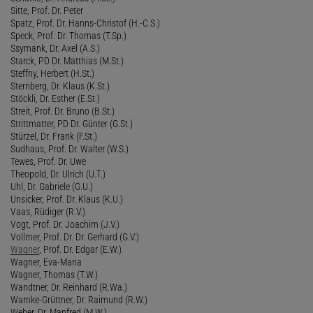
Sitte, Prof. Dr. Peter
Spatz, Prof. Dr. Hanns-Christof (H.-C.S.)
Speck, Prof. Dr. Thomas (T.Sp.)
Ssymank, Dr. Axel (A.S.)
Starck, PD Dr. Matthias (M.St.)
Steffny, Herbert (H.St.)
Sternberg, Dr. Klaus (K.St.)
Stöckli, Dr. Esther (E.St.)
Streit, Prof. Dr. Bruno (B.St.)
Strittmatter, PD Dr. Günter (G.St.)
Stürzel, Dr. Frank (F.St.)
Sudhaus, Prof. Dr. Walter (W.S.)
Tewes, Prof. Dr. Uwe
Theopold, Dr. Ulrich (U.T.)
Uhl, Dr. Gabriele (G.U.)
Unsicker, Prof. Dr. Klaus (K.U.)
Vaas, Rüdiger (R.V.)
Vogt, Prof. Dr. Joachim (J.V.)
Vollmer, Prof. Dr. Dr. Gerhard (G.V.)
Wagner
, Prof. Dr. Edgar (E.W.)
Wagner, Eva-Maria
Wagner, Thomas (T.W.)
Wandtner, Dr. Reinhard (R.Wa.)
Warnke-Grüttner, Dr. Raimund (R.W.)
Weber, Dr. Manfred (M.W.)