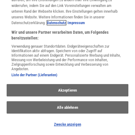
widerrufen, indem Sie auf den Link Voreinstellungen verwalten am
unteren Rand der Webseite klicken. Ihre Einstellungen gelten innerhalb
unseres Website. Weitere Informationen finden Sie in unserer
NACH OBEN
Datenschutzerklärung.
Datenschutz
Impressum
Wir und unsere Partner verarbeiten Daten, um Folgendes
bereitzustellen:
Für Sie im Spektrum-Shop und am Kiosk:
Verwendung genauer Standortdaten. Endgeräteeigenschaften zur
Identifikation aktiv abfragen. Speichern von oder Zugriff auf
Informationen auf einem Endgerät. Personalisierte Werbung und Inhalte,
Messung von Werbeleistung und der Performance von Inhalten,
Zielgruppenforschung sowie Entwicklung und Verbesserung von
Angeboten.
Liste der Partner (Lieferanten)
WEITERE NEUERSCHEINUNGEN
SPEKTRUM SHOP
Akzeptieren
Alle ablehnen
Spektrum
.de-Newsletter abonnieren
Zwecke anzeigen
JETZT ANMELDEN!