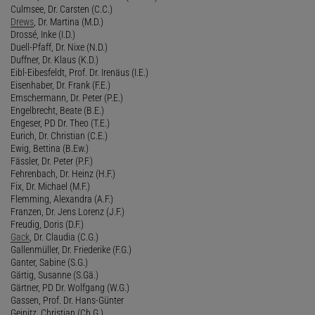
Culmsee, Dr. Carsten (C.C.)
Drews
, Dr. Martina (M.D.)
Drossé, Inke (I.D.)
Duell-Pfaff, Dr. Nixe (N.D.)
Duffner, Dr. Klaus (K.D.)
Eibl-Eibesfeldt, Prof. Dr. Irenäus (I.E.)
Eisenhaber, Dr. Frank (F.E.)
Emschermann, Dr. Peter (P.E.)
Engelbrecht, Beate (B.E.)
Engeser, PD Dr. Theo (T.E.)
Eurich, Dr. Christian (C.E.)
Ewig, Bettina (B.Ew.)
Fässler, Dr. Peter (P.F.)
Fehrenbach, Dr. Heinz (H.F.)
Fix, Dr. Michael (M.F.)
Flemming, Alexandra (A.F.)
Franzen, Dr. Jens Lorenz (J.F.)
Freudig, Doris (D.F.)
Gack
, Dr. Claudia (C.G.)
Gallenmüller, Dr. Friederike (F.G.)
Ganter, Sabine (S.G.)
Gärtig, Susanne (S.Gä.)
Gärtner, PD Dr. Wolfgang (W.G.)
Gassen, Prof. Dr. Hans-Günter
Geinitz, Christian (Ch.G.)