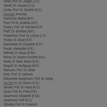
Oelze, Prof. Dr. Jürgen (J.O.)
Olenik, Dr. Claudia (C.O.)
Osche, Prof. Dr. Günther (G.O.)
Panesar
, Arne Raj
Panholzer, Bärbel (B.P.)
Paul, PD Dr. Andreas (A.P.)
Paulus, Prof. Dr. Hannes (H.P.)
Pfaff, Dr. Winfried (W.P.)
Pickenhain, Prof. Dr. Lothar (L.P.)
Probst, Dr. Oliver (O.P.)
Ramstetter, Dr. Elisabeth (E.R.)
Ravati, Alexander (A.R.)
Rehfeld, Dr. Klaus (K.Re.)
Reiner, Dr. Susann Annette (S.R.)
Riede, Dr. habil. Klaus (K.R.)
Riegraf, Dr. Wolfgang (W.R.)
Riemann, Prof. Dr. Dieter
Roth, Prof. Dr. Gerhard
Rübsamen-Waigmann, Prof. Dr. Helga
Sachße
(†), Dr. Hanns (H.S.)
Sander, Prof. Dr. Klaus (K.S.)
Sauer, Prof. Dr. Peter (P.S.)
Sauermost, Elisabeth (E.Sa.)
Sauermost, Rolf (R.S.)
Schaller, Prof. Dr. Friedrich