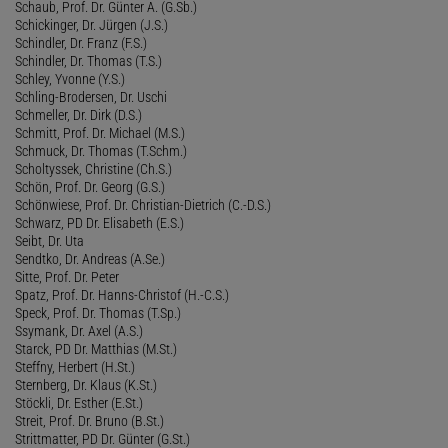
Schaub, Prof. Dr. Günter A. (G.Sb.)
Schickinger, Dr. Jürgen (J.S.)
Schindler, Dr. Franz (F.S.)
Schindler, Dr. Thomas (T.S.)
Schley, Yvonne (Y.S.)
Schling-Brodersen, Dr. Uschi
Schmeller, Dr. Dirk (D.S.)
Schmitt, Prof. Dr. Michael (M.S.)
Schmuck, Dr. Thomas (T.Schm.)
Scholtyssek, Christine (Ch.S.)
Schön, Prof. Dr. Georg (G.S.)
Schönwiese, Prof. Dr. Christian-Dietrich (C.-D.S.)
Schwarz, PD Dr. Elisabeth (E.S.)
Seibt, Dr. Uta
Sendtko, Dr. Andreas (A.Se.)
Sitte, Prof. Dr. Peter
Spatz, Prof. Dr. Hanns-Christof (H.-C.S.)
Speck, Prof. Dr. Thomas (T.Sp.)
Ssymank, Dr. Axel (A.S.)
Starck, PD Dr. Matthias (M.St.)
Steffny, Herbert (H.St.)
Sternberg, Dr. Klaus (K.St.)
Stöckli, Dr. Esther (E.St.)
Streit, Prof. Dr. Bruno (B.St.)
Strittmatter, PD Dr. Günter (G.St.)