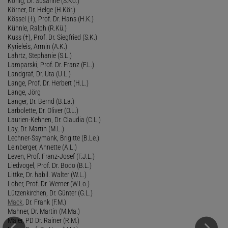
König, Dr. Susanne (S.Kö.)
Körner, Dr. Helge (H.Kör.)
Kössel (†), Prof. Dr. Hans (H.K.)
Kühnle, Ralph (R.Kü.)
Kuss (†), Prof. Dr. Siegfried (S.K.)
Kyrieleis, Armin (A.K.)
Lahrtz, Stephanie (S.L.)
Lamparski, Prof. Dr. Franz (F.L.)
Landgraf, Dr. Uta (U.L.)
Lange, Prof. Dr. Herbert (H.L.)
Lange, Jörg
Langer, Dr. Bernd (B.La.)
Larbolette, Dr. Oliver (O.L.)
Laurien-Kehnen, Dr. Claudia (C.L.)
Lay, Dr. Martin (M.L.)
Lechner-Ssymank, Brigitte (B.Le.)
Leinberger, Annette (A.L.)
Leven, Prof. Franz-Josef (F.J.L.)
Liedvogel, Prof. Dr. Bodo (B.L.)
Littke, Dr. habil. Walter (W.L.)
Loher, Prof. Dr. Werner (W.Lo.)
Lützenkirchen, Dr. Günter (G.L.)
Mack
, Dr. Frank (F.M.)
Mahner, Dr. Martin (M.Ma.)
Maier, PD Dr. Rainer (R.M.)