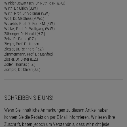
Winkler-Oswatitsch, Dr. Ruthild (R.W.-O.)
Wirth, Dr. Ulrich (U.W.)
Wirth, Prof. Dr. Volkmar (V.W.)
Wolf, Dr. Matthias (M.Wo.)
Wuketits, Prof. Dr. Franz M. (F.W.)
Wülker, Prof. Dr. Wolfgang (W.W.)
Zähringer, Dr. Harald (H.Z.)
Zeltz, Dr. Patric (P.Z.)
Ziegler, Prof. Dr. Hubert
Ziegler, Dr. Reinhard (R.Z.)
Zimmermann, Prof. Dr. Manfred
Zissler, Dr. Dieter (D.Z.)
Zöller, Thomas (T.Z.)
Zompro, Dr. Oliver (O.Z.)
SCHREIBEN SIE UNS!
Wenn Sie inhaltliche Anmerkungen zu diesem Artikel haben,
können Sie die Redaktion
per E-Mail
informieren. Wir lesen Ihre
Zuschrift, bitten jedoch um Verständnis, dass wir nicht jede