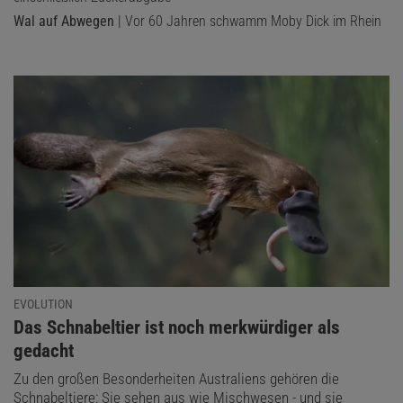
Wal auf Abwegen
| Vor 60 Jahren schwamm Moby Dick im Rhein
EVOLUTION
:
Das Schnabeltier ist noch merkwürdiger als
gedacht
Zu den großen Besonderheiten Australiens gehören die
Schnabeltiere: Sie sehen aus wie Mischwesen - und sie