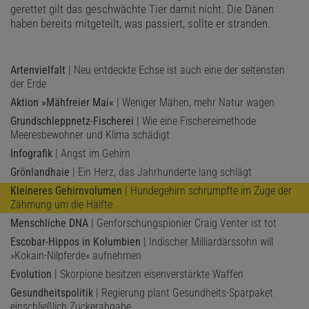
gerettet gilt das geschwächte Tier damit nicht. Die Dänen
haben bereits mitgeteilt, was passiert, sollte er stranden.
Artenvielfalt
| Neu entdeckte Echse ist auch eine der seltensten
der Erde
Aktion »Mähfreier Mai«
| Weniger Mähen, mehr Natur wagen
Grundschleppnetz-Fischerei
| Wie eine Fischereimethode
Meeresbewohner und Klima schädigt
Infografik
| Angst im Gehirn
Grönlandhaie
| Ein Herz, das Jahrhunderte lang schlägt
Kleineres Gehirnvolumen
| Hundegehirn schrumpfte im Zuge der
Zähmung um die Hälfte
Menschliche DNA
| Genforschungspionier Craig Venter ist tot
Escobar-Hippos in Kolumbien
| Indischer Milliardärssohn will
»Kokain-Nilpferde« aufnehmen
Evolution
| Skorpione besitzen eisenverstärkte Waffen
Gesundheitspolitik
| Regierung plant Gesundheits-Sparpaket
einschließlich Zuckerabgabe