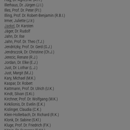
Illerhaus, Dr. Jürgen (J.I.)
Illes, Prof. Dr. Peter (P.I.)
Illing, Prof. Dr. Robert-Benjamin (R.B.I.)
Irmer, Juliette (J.Ir.)
Jaekel
, Dr. Karsten
Jäger, Dr. Rudolf
Jahn, Dr. Ilse
Jahn, Prof. Dr. Theo (T.J.)
Jendritzky, Prof. Dr. Gerd (G.J.)
Jendrsczok, Dr. Christine (Ch.J.)
Jerecic, Renate (R.J.)
Jordan, Dr. Elke (E.J.)
Just, Dr. Lothar (L.J.)
Just, Margit (M.J.)
Kary, Michael (M.K.)
Kaspar, Dr. Robert
Kattmann, Prof. Dr. Ulrich (U.K.)
Kindt, Silvan (S.Ki.)
Kirchner, Prof. Dr. Wolfgang (W.K.)
Kirkilionis, Dr. Evelin (E.K.)
Kislinger, Claudia (C.K.)
Klein-Hollerbach, Dr. Richard (R.K.)
Klonk, Dr. Sabine (S.Kl.)
Kluge, Prof. Dr. Friedrich (F.K.)