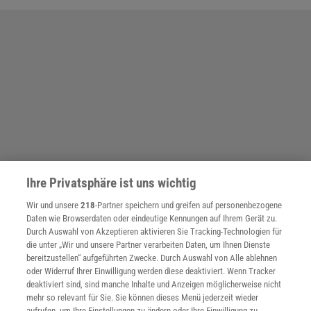
Ihre Privatsphäre ist uns wichtig
Wir und unsere
218
-Partner speichern und greifen auf personenbezogene
Daten wie Browserdaten oder eindeutige Kennungen auf Ihrem Gerät zu.
Durch Auswahl von Akzeptieren aktivieren Sie Tracking-Technologien für
die unter „Wir und unsere Partner verarbeiten Daten, um Ihnen Dienste
bereitzustellen“ aufgeführten Zwecke. Durch Auswahl von Alle ablehnen
SPONSORED
oder Widerruf Ihrer Einwilligung werden diese deaktiviert. Wenn Tracker
PARTNERINHALTE
deaktiviert sind, sind manche Inhalte und Anzeigen möglicherweise nicht
Anzeige
mehr so relevant für Sie. Sie können dieses Menü jederzeit wieder
aufrufen, um Ihre Einstellungen zu ändern oder Ihre Einwilligung zu