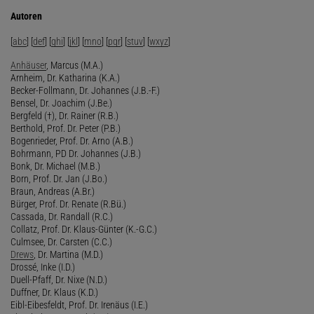
Autoren
[
abc
] [
def
] [
ghi
] [
jkl
] [
mno
] [
pqr
] [
stuv
] [
wxyz
]
Anhäuser
, Marcus (M.A.)
Arnheim, Dr. Katharina (K.A.)
Becker-Follmann, Dr. Johannes (J.B.-F.)
Bensel, Dr. Joachim (J.Be.)
Bergfeld (†), Dr. Rainer (R.B.)
Berthold, Prof. Dr. Peter (P.B.)
Bogenrieder, Prof. Dr. Arno (A.B.)
Bohrmann, PD Dr. Johannes (J.B.)
Bonk, Dr. Michael (M.B.)
Born, Prof. Dr. Jan (J.Bo.)
Braun, Andreas (A.Br.)
Bürger, Prof. Dr. Renate (R.Bü.)
Cassada, Dr. Randall (R.C.)
Collatz, Prof. Dr. Klaus-Günter (K.-G.C.)
Culmsee, Dr. Carsten (C.C.)
Drews
, Dr. Martina (M.D.)
Drossé, Inke (I.D.)
Duell-Pfaff, Dr. Nixe (N.D.)
Duffner, Dr. Klaus (K.D.)
Eibl-Eibesfeldt, Prof. Dr. Irenäus (I.E.)