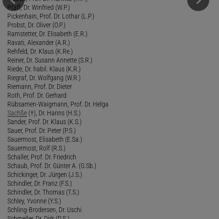
Pfaff, Dr. Winfried (W.P.)
Pickenhain, Prof. Dr. Lothar (L.P.)
Probst, Dr. Oliver (O.P.)
Ramstetter, Dr. Elisabeth (E.R.)
Ravati, Alexander (A.R.)
Rehfeld, Dr. Klaus (K.Re.)
Reiner, Dr. Susann Annette (S.R.)
Riede, Dr. habil. Klaus (K.R.)
Riegraf, Dr. Wolfgang (W.R.)
Riemann, Prof. Dr. Dieter
Roth, Prof. Dr. Gerhard
Rübsamen-Waigmann, Prof. Dr. Helga
Sachße
(†), Dr. Hanns (H.S.)
Sander, Prof. Dr. Klaus (K.S.)
Sauer, Prof. Dr. Peter (P.S.)
Sauermost, Elisabeth (E.Sa.)
Sauermost, Rolf (R.S.)
Schaller, Prof. Dr. Friedrich
Schaub, Prof. Dr. Günter A. (G.Sb.)
Schickinger, Dr. Jürgen (J.S.)
Schindler, Dr. Franz (F.S.)
Schindler, Dr. Thomas (T.S.)
Schley, Yvonne (Y.S.)
Schling-Brodersen, Dr. Uschi
Schmeller, Dr. Dirk (D.S.)