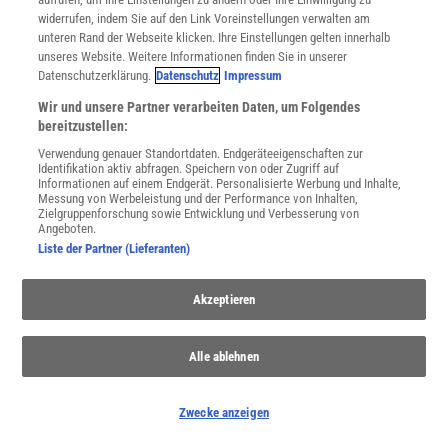
widerrufen, indem Sie auf den Link Voreinstellungen verwalten am
Sie können unsere Newsletter jederzeit wieder abbestellen. Infos zu unserem Umgang
mit Ihren personenbezogenen Daten finden Sie in unserer
Datenschutzerklärung
.
unteren Rand der Webseite klicken. Ihre Einstellungen gelten innerhalb
unseres Website. Weitere Informationen finden Sie in unserer
Datenschutzerklärung.
Datenschutz
Impressum
Wir und unsere Partner verarbeiten Daten, um Folgendes
SERVICES
bereitzustellen:
Newsletter
Verwendung genauer Standortdaten. Endgeräteeigenschaften zur
Kontakt
Identifikation aktiv abfragen. Speichern von oder Zugriff auf
Spektrum Shop
Informationen auf einem Endgerät. Personalisierte Werbung und Inhalte,
Im Handel kaufen
Messung von Werbeleistung und der Performance von Inhalten,
Zielgruppenforschung sowie Entwicklung und Verbesserung von
Presse
Angeboten.
Verträge kündigen
Liste der Partner (Lieferanten)
Widerruf
INFO
Akzeptieren
Mediadaten
Datenschutz
Alle ablehnen
Nutzungsbedingungen
Cookie-Einstellungen
Utiq verwalten
Zwecke anzeigen
Nutzungsbasierte Onlinewerbung