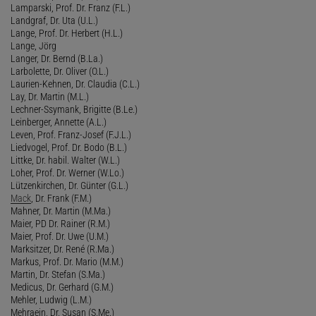
Lamparski, Prof. Dr. Franz (F.L.)
Landgraf, Dr. Uta (U.L.)
Lange, Prof. Dr. Herbert (H.L.)
Lange, Jörg
Langer, Dr. Bernd (B.La.)
Larbolette, Dr. Oliver (O.L.)
Laurien-Kehnen, Dr. Claudia (C.L.)
Lay, Dr. Martin (M.L.)
Lechner-Ssymank, Brigitte (B.Le.)
Leinberger, Annette (A.L.)
Leven, Prof. Franz-Josef (F.J.L.)
Liedvogel, Prof. Dr. Bodo (B.L.)
Littke, Dr. habil. Walter (W.L.)
Loher, Prof. Dr. Werner (W.Lo.)
Lützenkirchen, Dr. Günter (G.L.)
Mack
, Dr. Frank (F.M.)
Mahner, Dr. Martin (M.Ma.)
Maier, PD Dr. Rainer (R.M.)
Maier, Prof. Dr. Uwe (U.M.)
Marksitzer, Dr. René (R.Ma.)
Markus, Prof. Dr. Mario (M.M.)
Martin, Dr. Stefan (S.Ma.)
Medicus, Dr. Gerhard (G.M.)
Mehler, Ludwig (L.M.)
Mehraein, Dr. Susan (S.Me.)