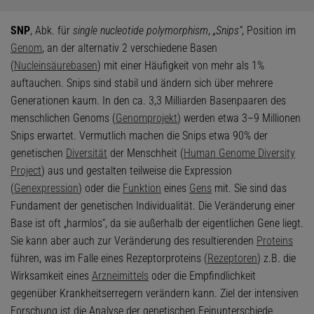
SNP
, Abk. für
single nucleotide polymorphism
,
„Snips“
, Position im
Genom
, an der alternativ 2 verschiedene Basen
(
Nucleinsäurebasen
) mit einer Häufigkeit von mehr als 1%
auftauchen. Snips sind stabil und ändern sich über mehrere
Generationen kaum. In den ca. 3,3 Milliarden Basenpaaren des
menschlichen Genoms (
Genomprojekt
) werden etwa 3–9 Millionen
Snips erwartet. Vermutlich machen die Snips etwa 90% der
genetischen
Diversität
der Menschheit (
Human Genome Diversity
Project
) aus und gestalten teilweise die Expression
(
Genexpression
) oder die
Funktion
eines
Gens
mit. Sie sind das
Fundament der genetischen Individualität. Die Veränderung einer
Base ist oft „harmlos“, da sie außerhalb der eigentlichen Gene liegt.
Sie kann aber auch zur Veränderung des resultierenden
Proteins
führen, was im Falle eines Rezeptorproteins (
Rezeptoren
) z.B. die
Wirksamkeit eines
Arzneimittels
oder die Empfindlichkeit
gegenüber Krankheitserregern verändern kann. Ziel der intensiven
Forschung ist die Analyse der genetischen Feinunterschiede