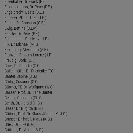
Eisenhaber, Dr. Frank (F.E.)
Emschermann, Dr. Peter (P.E.)
Engelbrecht, Beate (B.E.)
Engeser, PD Dr. Theo (T.E.)
Eurich, Dr. Christian (C.E.)
Ewig, Bettina (B.Ew.)
Fässler, Dr. Peter (P.F.)
Fehrenbach, Dr. Heinz (H.F.)
Fix, Dr. Michael (M.F.)
Flemming, Alexandra (A.F.)
Franzen, Dr. Jens Lorenz (J.F.)
Freudig, Doris (D.F.)
Gack
, Dr. Claudia (C.G.)
Gallenmüller, Dr. Friederike (F.G.)
Ganter, Sabine (S.G.)
Gärtig, Susanne (S.Gä.)
Gärtner, PD Dr. Wolfgang (W.G.)
Gassen, Prof. Dr. Hans-Günter
Geinitz, Christian (Ch.G.)
Genth, Dr. Harald (H.G.)
Gläser, Dr. Birgitta (B.G.)
Götting, Prof. Dr. Klaus-Jürgen (K.-J.G.)
Grasser, Dr. habil. Klaus (K.G.)
Grieß, Dr. Eike (E.G.)
Grüttner, Dr. Astrid (A.G.)