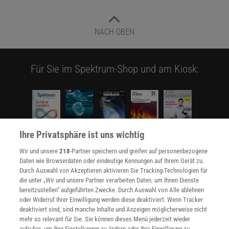
NACH OBEN
Für Sie im Spektrum-Shop und am Kiosk:
Ihre Privatsphäre ist uns wichtig
Wir und unsere
218
-Partner speichern und greifen auf personenbezogene
WEITERE NEUERSCHEINUNGEN
SPEKTRUM SHOP
Daten wie Browserdaten oder eindeutige Kennungen auf Ihrem Gerät zu.
Durch Auswahl von Akzeptieren aktivieren Sie Tracking-Technologien für
die unter „Wir und unsere Partner verarbeiten Daten, um Ihnen Dienste
bereitzustellen“ aufgeführten Zwecke. Durch Auswahl von Alle ablehnen
Spektrum
.de-Newsletter abonnieren
oder Widerruf Ihrer Einwilligung werden diese deaktiviert. Wenn Tracker
deaktiviert sind, sind manche Inhalte und Anzeigen möglicherweise nicht
JETZT ANMELDEN!
mehr so relevant für Sie. Sie können dieses Menü jederzeit wieder
aufrufen, um Ihre Einstellungen zu ändern oder Ihre Einwilligung zu