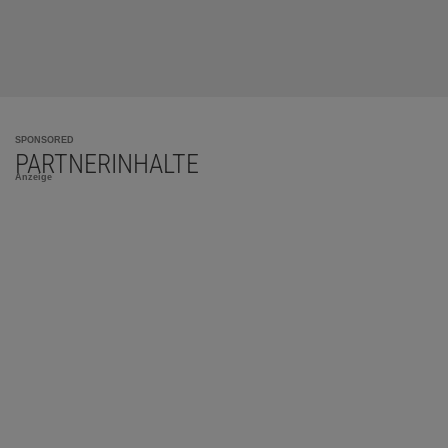
SPONSORED
PARTNERINHALTE
Anzeige