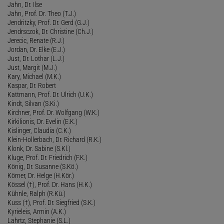
Jahn, Dr. Ilse
Jahn, Prof. Dr. Theo (T.J.)
Jendritzky, Prof. Dr. Gerd (G.J.)
Jendrsczok, Dr. Christine (Ch.J.)
Jerecic, Renate (R.J.)
Jordan, Dr. Elke (E.J.)
Just, Dr. Lothar (L.J.)
Just, Margit (M.J.)
Kary, Michael (M.K.)
Kaspar, Dr. Robert
Kattmann, Prof. Dr. Ulrich (U.K.)
Kindt, Silvan (S.Ki.)
Kirchner, Prof. Dr. Wolfgang (W.K.)
Kirkilionis, Dr. Evelin (E.K.)
Kislinger, Claudia (C.K.)
Klein-Hollerbach, Dr. Richard (R.K.)
Klonk, Dr. Sabine (S.Kl.)
Kluge, Prof. Dr. Friedrich (F.K.)
König, Dr. Susanne (S.Kö.)
Körner, Dr. Helge (H.Kör.)
Kössel (†), Prof. Dr. Hans (H.K.)
Kühnle, Ralph (R.Kü.)
Kuss (†), Prof. Dr. Siegfried (S.K.)
Kyrieleis, Armin (A.K.)
Lahrtz, Stephanie (S.L.)