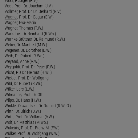
Vaas, Rüdiger (R.V.)
Vogt, Prof. Dr. Joachim (J.V.)
Vollmer, Prof. Dr. Dr. Gerhard (G.V.)
Wagner
, Prof. Dr. Edgar (E.W.)
Wagner, Eva-Maria
Wagner, Thomas (T.W.)
Wandtner, Dr. Reinhard (R.Wa.)
Warnke-Grüttner, Dr. Raimund (R.W.)
Weber, Dr. Manfred (M.W.)
Wegener, Dr. Dorothee (D.W.)
Weth, Dr. Robert (R.We.)
Weyand, Anne (A.W.)
Weygoldt, Prof. Dr. Peter (P.W.)
Wicht, PD Dr. Helmut (H.Wi.)
Wickler, Prof. Dr. Wolfgang
Wild, Dr. Rupert (R.Wi.)
Wilker, Lars (L.W.)
Wilmanns, Prof. Dr. Otti
Wilps, Dr. Hans (H.W.)
Winkler-Oswatitsch, Dr. Ruthild (R.W.-O.)
Wirth, Dr. Ulrich (U.W.)
Wirth, Prof. Dr. Volkmar (V.W.)
Wolf, Dr. Matthias (M.Wo.)
Wuketits, Prof. Dr. Franz M. (F.W.)
Wülker, Prof. Dr. Wolfgang (W.W.)