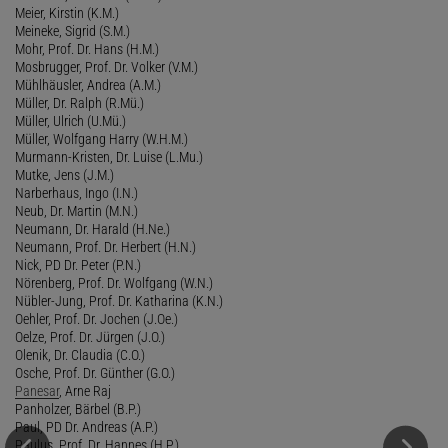
Meier, Kirstin (K.M.)
Meineke, Sigrid (S.M.)
Mohr, Prof. Dr. Hans (H.M.)
Mosbrugger, Prof. Dr. Volker (V.M.)
Mühlhäusler, Andrea (A.M.)
Müller, Dr. Ralph (R.Mü.)
Müller, Ulrich (U.Mü.)
Müller, Wolfgang Harry (W.H.M.)
Murmann-Kristen, Dr. Luise (L.Mu.)
Mutke, Jens (J.M.)
Narberhaus, Ingo (I.N.)
Neub, Dr. Martin (M.N.)
Neumann, Dr. Harald (H.Ne.)
Neumann, Prof. Dr. Herbert (H.N.)
Nick, PD Dr. Peter (P.N.)
Nörenberg, Prof. Dr. Wolfgang (W.N.)
Nübler-Jung, Prof. Dr. Katharina (K.N.)
Oehler, Prof. Dr. Jochen (J.Oe.)
Oelze, Prof. Dr. Jürgen (J.O.)
Olenik, Dr. Claudia (C.O.)
Osche, Prof. Dr. Günther (G.O.)
Panesar
, Arne Raj
Panholzer, Bärbel (B.P.)
Paul, PD Dr. Andreas (A.P.)
Paulus, Prof. Dr. Hannes (H.P.)