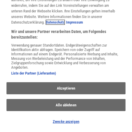
widerrufen, indem Sie auf den Link Voreinstellungen verwalten am
unteren Rand der Webseite klicken. Ihre Einstellungen gelten innerhalb
unseres Website. Weitere Informationen finden Sie in unserer
Datenschutzerklärung.
Datenschutz
Impressum
Wir und unsere Partner verarbeiten Daten, um Folgendes
bereitzustellen:
Verwendung genauer Standortdaten. Endgeräteeigenschaften zur
NACH OBEN
Identifikation aktiv abfragen. Speichern von oder Zugriff auf
Informationen auf einem Endgerät. Personalisierte Werbung und Inhalte,
Messung von Werbeleistung und der Performance von Inhalten,
Zielgruppenforschung sowie Entwicklung und Verbesserung von
Angeboten.
Für Sie im Spektrum-Shop und am Kiosk:
Liste der Partner (Lieferanten)
Akzeptieren
Alle ablehnen
WEITERE NEUERSCHEINUNGEN
SPEKTRUM SHOP
Zwecke anzeigen