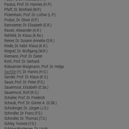
Paulus, Prof. Dr. Hannes (H.P.)
Pfaff, Dr. Winfried (W.P.)
Pickenhain, Prof. Dr. Lothar (L.P.)
Probst, Dr. Oliver (O.P.)
Ramstetter, Dr. Elisabeth (E.R.)
Ravati, Alexander (A.R.)
Rehfeld, Dr. Klaus (K.Re.)
Reiner, Dr. Susann Annette (S.R.)
Riede, Dr. habil. Klaus (K.R.)
Riegraf, Dr. Wolfgang (W.R.)
Riemann, Prof. Dr. Dieter
Roth, Prof. Dr. Gerhard
Rübsamen-Waigmann, Prof. Dr. Helga
Sachße
(†), Dr. Hanns (H.S.)
Sander, Prof. Dr. Klaus (K.S.)
Sauer, Prof. Dr. Peter (P.S.)
Sauermost, Elisabeth (E.Sa.)
Sauermost, Rolf (R.S.)
Schaller, Prof. Dr. Friedrich
Schaub, Prof. Dr. Günter A. (G.Sb.)
Schickinger, Dr. Jürgen (J.S.)
Schindler, Dr. Franz (F.S.)
Schindler, Dr. Thomas (T.S.)
Schley, Yvonne (Y.S.)
Schling-Brodersen, Dr. Uschi