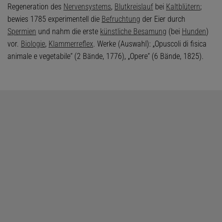
Regeneration des
Nervensystems
,
Blutkreislauf
bei
Kaltblütern
;
bewies 1785 experimentell die
Befruchtung
der Eier durch
Spermien
und nahm die erste
künstliche Besamung
(bei
Hunden
)
vor.
Biologie
,
Klammerreflex
. Werke (Auswahl): „Opuscoli di fisica
animale e vegetabile“ (2 Bände, 1776), „Opere“ (6 Bände, 1825).