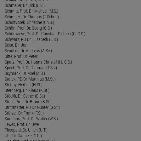
Schmeller, Dr. Dirk (D.S.)
Schmitt, Prof. Dr. Michael (M.S.)
Schmuck, Dr. Thomas (T.Schm.)
Scholtyssek, Christine (Ch.S.)
Schön, Prof. Dr. Georg (G.S.)
Schönwiese, Prof. Dr. Christian-Dietrich (C.-D.S.)
Schwarz, PD Dr. Elisabeth (E.S.)
Seibt, Dr. Uta
Sendtko, Dr. Andreas (A.Se.)
Sitte, Prof. Dr. Peter
Spatz, Prof. Dr. Hanns-Christof (H.-C.S.)
Speck, Prof. Dr. Thomas (T.Sp.)
Ssymank, Dr. Axel (A.S.)
Starck, PD Dr. Matthias (M.St.)
Steffny, Herbert (H.St.)
Sternberg, Dr. Klaus (K.St.)
Stöckli, Dr. Esther (E.St.)
Streit, Prof. Dr. Bruno (B.St.)
Strittmatter, PD Dr. Günter (G.St.)
Stürzel, Dr. Frank (F.St.)
Sudhaus, Prof. Dr. Walter (W.S.)
Tewes, Prof. Dr. Uwe
Theopold, Dr. Ulrich (U.T.)
Uhl, Dr. Gabriele (G.U.)