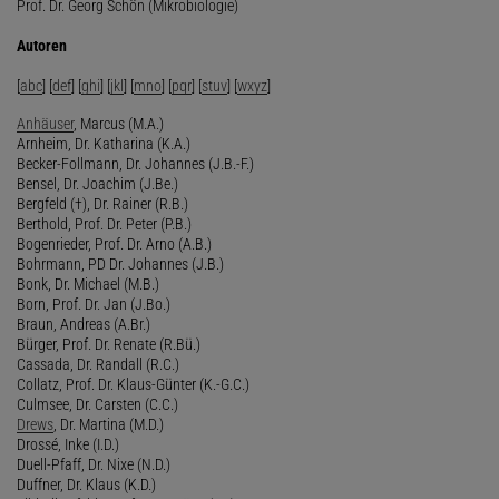
Prof. Dr. Georg Schön (Mikrobiologie)
Autoren
[
abc
] [
def
] [
ghi
] [
jkl
] [
mno
] [
pqr
] [
stuv
] [
wxyz
]
Anhäuser
, Marcus (M.A.)
Arnheim, Dr. Katharina (K.A.)
Becker-Follmann, Dr. Johannes (J.B.-F.)
Bensel, Dr. Joachim (J.Be.)
Bergfeld (†), Dr. Rainer (R.B.)
Berthold, Prof. Dr. Peter (P.B.)
Bogenrieder, Prof. Dr. Arno (A.B.)
Bohrmann, PD Dr. Johannes (J.B.)
Bonk, Dr. Michael (M.B.)
Born, Prof. Dr. Jan (J.Bo.)
Braun, Andreas (A.Br.)
Bürger, Prof. Dr. Renate (R.Bü.)
Cassada, Dr. Randall (R.C.)
Collatz, Prof. Dr. Klaus-Günter (K.-G.C.)
Culmsee, Dr. Carsten (C.C.)
Drews
, Dr. Martina (M.D.)
Drossé, Inke (I.D.)
Duell-Pfaff, Dr. Nixe (N.D.)
Duffner, Dr. Klaus (K.D.)