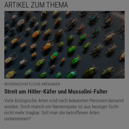
ARTIKEL ZUM THEMA
WISSENSCHAFTLICHE ARTNAMEN
:
Streit um Hitler-Käfer und Mussolini-Falter
Viele biologische Arten sind nach bekannten Personen benannt
worden. Doch manch ein Namenspate ist aus heutiger Sicht
nicht mehr tragbar. Soll man die betroffenen Arten
umbenennen?