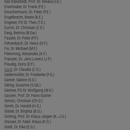
Eibl-Eibesfeldt, Prof. Dr. Irenäus (I.E.)
Eisenhaber, Dr. Frank (F.E.)
Emschermann, Dr. Peter (P.E.)
Engelbrecht, Beate (B.E.)
Engeser, PD Dr. Theo (T.E.)
Eurich, Dr. Christian (C.E.)
Ewig, Bettina (B.Ew.)
Fässler, Dr. Peter (P.F.)
Fehrenbach, Dr. Heinz (H.F.)
Fix, Dr. Michael (M.F.)
Flemming, Alexandra (A.F.)
Franzen, Dr. Jens Lorenz (J.F.)
Freudig, Doris (D.F.)
Gack
, Dr. Claudia (C.G.)
Gallenmüller, Dr. Friederike (F.G.)
Ganter, Sabine (S.G.)
Gärtig, Susanne (S.Gä.)
Gärtner, PD Dr. Wolfgang (W.G.)
Gassen, Prof. Dr. Hans-Günter
Geinitz, Christian (Ch.G.)
Genth, Dr. Harald (H.G.)
Gläser, Dr. Birgitta (B.G.)
Götting, Prof. Dr. Klaus-Jürgen (K.-J.G.)
Grasser, Dr. habil. Klaus (K.G.)
Grieß, Dr. Eike (E.G.)