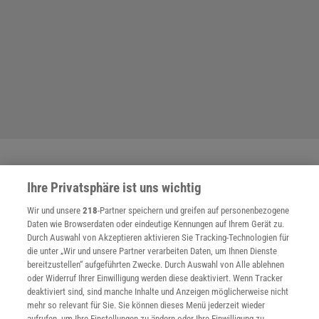
SPONSORED
PARTNERINHALTE
Ihre Privatsphäre ist uns wichtig
Anzeige
Wir und unsere
218
-Partner speichern und greifen auf personenbezogene
Daten wie Browserdaten oder eindeutige Kennungen auf Ihrem Gerät zu.
Durch Auswahl von Akzeptieren aktivieren Sie Tracking-Technologien für
die unter „Wir und unsere Partner verarbeiten Daten, um Ihnen Dienste
bereitzustellen“ aufgeführten Zwecke. Durch Auswahl von Alle ablehnen
oder Widerruf Ihrer Einwilligung werden diese deaktiviert. Wenn Tracker
deaktiviert sind, sind manche Inhalte und Anzeigen möglicherweise nicht
mehr so relevant für Sie. Sie können dieses Menü jederzeit wieder
aufrufen, um Ihre Einstellungen zu ändern oder Ihre Einwilligung zu