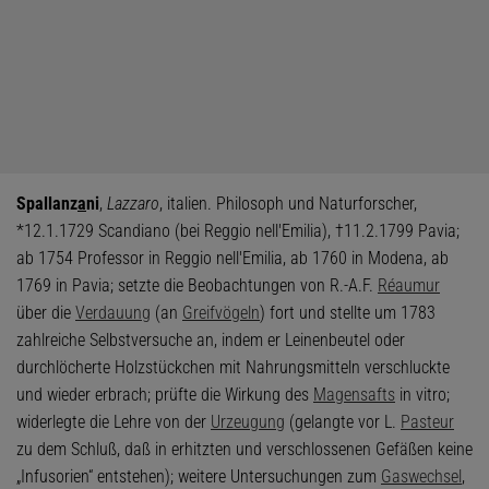
Spallanz
a
ni
,
Lazzaro
, italien. Philosoph und Naturforscher,
*12.1.1729 Scandiano (bei Reggio nell'Emilia), †11.2.1799 Pavia;
ab 1754 Professor in Reggio nell'Emilia, ab 1760 in Modena, ab
1769 in Pavia; setzte die Beobachtungen von R.-A.F.
Réaumur
über die
Verdauung
(an
Greifvögeln
) fort und stellte um 1783
zahlreiche Selbstversuche an, indem er Leinenbeutel oder
durchlöcherte Holzstückchen mit Nahrungsmitteln verschluckte
und wieder erbrach; prüfte die Wirkung des
Magensafts
in vitro;
widerlegte die Lehre von der
Urzeugung
(gelangte vor L.
Pasteur
zu dem Schluß, daß in erhitzten und verschlossenen Gefäßen keine
„Infusorien“ entstehen); weitere Untersuchungen zum
Gaswechsel
,