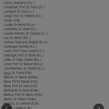
Lahrtz, Stephanie (S.L.)
Lamparski, Prof. Dr. Franz (F.L.)
Landgraf, Dr. Uta (U.L.)
Lange, Prof. Dr. Herbert (H.L.)
Lange, Jörg
Langer, Dr. Bernd (B.La.)
Larbolette, Dr. Oliver (O.L.)
Laurien-Kehnen, Dr. Claudia (C.L.)
Lay, Dr. Martin (M.L.)
Lechner-Ssymank, Brigitte (B.Le.)
Leinberger, Annette (A.L.)
Leven, Prof. Franz-Josef (F.J.L.)
Liedvogel, Prof. Dr. Bodo (B.L.)
Littke, Dr. habil. Walter (W.L.)
Loher, Prof. Dr. Werner (W.Lo.)
Lützenkirchen, Dr. Günter (G.L.)
Mack
, Dr. Frank (F.M.)
Mahner, Dr. Martin (M.Ma.)
Maier, PD Dr. Rainer (R.M.)
Maier, Prof. Dr. Uwe (U.M.)
Marksitzer, Dr. René (R.Ma.)
Markus, Prof. Dr. Mario (M.M.)
Martin, Dr. Stefan (S.Ma.)
Medicus, Dr. Gerhard (G.M.)
Mehler, Ludwig (L.M.)