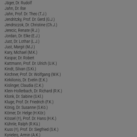
Jäger, Dr. Rudolf
Jahn, Dr. Ilse
Jahn, Prof. Dr. Theo (T.J.)
Jendritzky, Prof. Dr. Gerd (G.J.)
Jendrsczok, Dr. Christine (Ch.J.)
Jerecic, Renate (R.J.)
Jordan, Dr. Elke (E.J.)
Just, Dr. Lothar (L.J.)
Just, Margit (M.J.)
Kary, Michael (M.K.)
Kaspar, Dr. Robert
Kattmann, Prof. Dr. Ulrich (U.K.)
Kindt, Silvan (S.Ki.)
Kirchner, Prof. Dr. Wolfgang (W.K.)
Kirkilionis, Dr. Evelin (E.K.)
Kislinger, Claudia (C.K.)
Klein-Hollerbach, Dr. Richard (R.K.)
Klonk, Dr. Sabine (S.Kl.)
Kluge, Prof. Dr. Friedrich (F.K.)
König, Dr. Susanne (S.Kö.)
Körner, Dr. Helge (H.Kör.)
Kössel (†), Prof. Dr. Hans (H.K.)
Kühnle, Ralph (R.Kü.)
Kuss (†), Prof. Dr. Siegfried (S.K.)
Kyrieleis, Armin (A.K.)