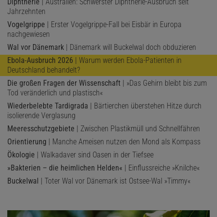
Diphtherie
| Australien: Schwerster Diphtherie-Ausbruch seit
Jahrzehnten
Vogelgrippe
| Erster Vogelgrippe-Fall bei Eisbär in Europa
nachgewiesen
Wal vor Dänemark
| Dänemark will Buckelwal doch obduzieren
Ebola-Ausbruch 2026
| Warum werden Ebola-Patienten in
Deutschland behandelt?
Die großen Fragen der Wissenschaft
| »Das Gehirn bleibt bis zum
Tod veränderlich und plastisch«
Wiederbelebte Tardigrada
| Bärtierchen überstehen Hitze durch
isolierende Verglasung
Meeresschutzgebiete
| Zwischen Plastikmüll und Schnellfähren
Orientierung
| Manche Ameisen nutzen den Mond als Kompass
Ökologie
| Walkadaver sind Oasen in der Tiefsee
»Bakterien – die heimlichen Helden«
| Einflussreiche »Knilche«
Buckelwal
| Toter Wal vor Dänemark ist Ostsee-Wal »Timmy«