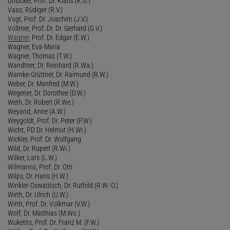
Unsicker, Prof. Dr. Klaus (K.U.)
Vaas, Rüdiger (R.V.)
Vogt, Prof. Dr. Joachim (J.V.)
Vollmer, Prof. Dr. Dr. Gerhard (G.V.)
Wagner
, Prof. Dr. Edgar (E.W.)
Wagner, Eva-Maria
Wagner, Thomas (T.W.)
Wandtner, Dr. Reinhard (R.Wa.)
Warnke-Grüttner, Dr. Raimund (R.W.)
Weber, Dr. Manfred (M.W.)
Wegener, Dr. Dorothee (D.W.)
Weth, Dr. Robert (R.We.)
Weyand, Anne (A.W.)
Weygoldt, Prof. Dr. Peter (P.W.)
Wicht, PD Dr. Helmut (H.Wi.)
Wickler, Prof. Dr. Wolfgang
Wild, Dr. Rupert (R.Wi.)
Wilker, Lars (L.W.)
Wilmanns, Prof. Dr. Otti
Wilps, Dr. Hans (H.W.)
Winkler-Oswatitsch, Dr. Ruthild (R.W.-O.)
Wirth, Dr. Ulrich (U.W.)
Wirth, Prof. Dr. Volkmar (V.W.)
Wolf, Dr. Matthias (M.Wo.)
Wuketits, Prof. Dr. Franz M. (F.W.)