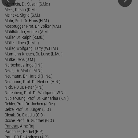
Mehraein, Dr. Susan (S.Me.)
Meier, Kirstin (K.M.)
Meineke, Sigrid (S.M.)
Mohr, Prof. Dr. Hans (H.M.)
Mosbrugger, Prof. Dr. Volker (V.M.)
Mühlhäusler, Andrea (A.M.)
Müller, Dr. Ralph (R.Mü.)
Müller, Ulrich (U.Mü.)
Müller, Wolfgang Harry (W.H.M.)
Murmann-Kristen, Dr. Luise (L.Mu.)
Mutke, Jens (J.M.)
Narberhaus, Ingo (I.N.)
Neub, Dr. Martin (M.N.)
Neumann, Dr. Harald (H.Ne.)
Neumann, Prof. Dr. Herbert (H.N.)
Nick, PD Dr. Peter (P.N.)
Nörenberg, Prof. Dr. Wolfgang (W.N.)
Nübler-Jung, Prof. Dr. Katharina (K.N.)
Oehler, Prof. Dr. Jochen (J.Oe.)
Oelze, Prof. Dr. Jürgen (J.O.)
Olenik, Dr. Claudia (C.O.)
Osche, Prof. Dr. Günther (G.O.)
Panesar
, Arne Raj
Panholzer, Bärbel (B.P.)
Paul, PD Dr. Andreas (A.P.)