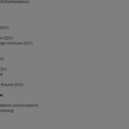
(Bildtafelredaktion)
h
 (EDV)
nn (EDV)
diger Hartmann (EDV)
r
DV)
(EDV)
id
-Brauner (EDV)
e:
edaktion und Konzeption)
Beratung)