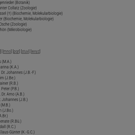
genrieder (Botanik)
ünter Collatz (Zoologie)
ssel (†) (Biochemie, Molekularbiologie)
er (Biochemie, Molekularbiologie)
 Osche (Zoologie)
chön (Mikrobiologie)
l
] [
mno
] [
pqr
] [
stuv
] [
wxyz
]
 (M.A.)
arina (K.A.)
Dr. Johannes (J.B.-F.)
im (J.Be.)
Rainer (R.B.)
 Peter (P.B.)
 Dr. Arno (A.B.)
 Johannes (J.B.)
 (M.B.)
n (J.Bo.)
.Br.)
Renate (R.Bü.)
all (R.C.)
 Klaus-Günter (K.-G.C.)