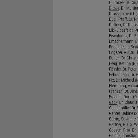
Culmsee, Dr. Cars
Drews
, Dr. Martin
Drossé, Inke (I.D.)
Duell-Pfaff, Dr. Ni
Duffner, Dr. Klaus
Eibl-Eibesfeldt, Pr
Eisenhaber, Dr. Fr
Emschermann, Dr. 
Engelbrecht, Beat
Engeser, PD Dr. Th
Eurich, Dr. Christi
Ewig, Bettina (B.
Fässler, Dr. Peter (
Fehrenbach, Dr. H
Fix, Dr. Michael (M
Flemming, Alexan
Franzen, Dr. Jens 
Freudig, Doris (D.F
Gack
, Dr. Claudia
Gallenmüller, Dr. F
Ganter, Sabine (S.
Gärtig, Susanne (
Gärtner, PD Dr. W
Gassen, Prof. Dr
Geinitz, Christian