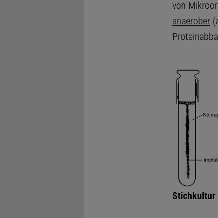
von Mikroor
anaerober
(a
Proteinabb
Stichkultur