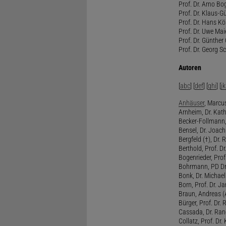
Prof. Dr. Arno Bo
Prof. Dr. Klaus-G
Prof. Dr. Hans Kö
Prof. Dr. Uwe Mai
Prof. Dr. Günther
Prof. Dr. Georg S
Autoren
[
abc
] [
def
] [
ghi
] [
jk
Anhäuser
, Marcus
Arnheim, Dr. Kath
Becker-Follmann, 
Bensel, Dr. Joach
Bergfeld (†), Dr. 
Berthold, Prof. Dr.
Bogenrieder, Prof.
Bohrmann, PD Dr.
Bonk, Dr. Michael
Born, Prof. Dr. Ja
Braun, Andreas (A
Bürger, Prof. Dr. 
Cassada, Dr. Rand
Collatz, Prof. Dr.