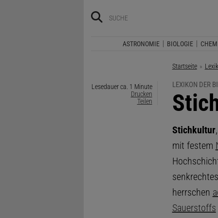
ASTRONOMIE
BIOLOGIE
CHEM
Startseite
Lexi
LEXIKON DER B
Lesedauer ca. 1 Minute
:
Stic
Drucken
Teilen
Stichkultur
mit festem
Hochschicht
senkrechtes
herrschen
a
Sauerstoffs