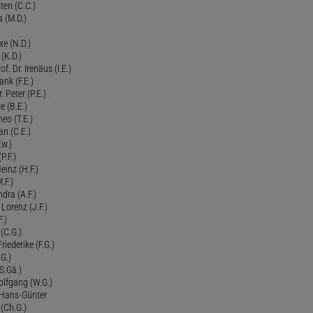
ten (C.C.)
a (M.D.)
xe (N.D.)
 (K.D.)
of. Dr. Irenäus (I.E.)
ank (F.E.)
Peter (P.E.)
e (B.E.)
eo (T.E.)
an (C.E.)
Ew.)
P.F.)
einz (H.F.)
.F.)
dra (A.F.)
Lorenz (J.F.)
.)
 (C.G.)
riederike (F.G.)
G.)
S.Gä.)
olfgang (W.G.)
. Hans-Günter
 (Ch.G.)