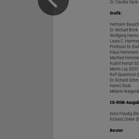
Dr. Claudia Gack 
Grafik:
Hermann Bausc
Dr. Michael Bonk
Wolfgang Hanns
Laura C. Hartma
Professor Dr. Rü
Klaus Hemmann
Manfred Himmle
Rudolf Kempf (E
Martin Lay (EDV)
Rolf Sauermost 
Dr. Richard Schm
Hanns Strub
Melanie Waigand
CD-ROM-Ausgab
Doris Freudig (R
Richard Zinken (
Berater