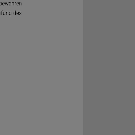
fbewahren
üfung des