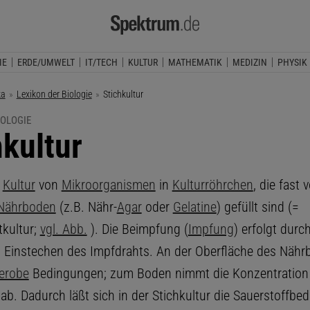
IE
ERDE/UMWELT
IT/TECH
KULTUR
MATHEMATIK
MEDIZIN
PHYSIK
ka
Lexikon der Biologie
Aktuelle Seite:
Stichkultur
IOLOGIE
hkultur
,
Kultur
von
Mikroorganismen
in
Kulturröhrchen
, die fast 
Nährboden
(z.B. Nähr-
Agar
oder
Gelatine
) gefüllt sind (=
kultur;
vgl. Abb.
). Die Beimpfung (
Impfung
) erfolgt durc
 Einstechen des Impfdrahts. An der Oberfläche des Näh
erobe
Bedingungen; zum Boden nimmt die Konzentration
ab. Dadurch läßt sich in der Stichkultur die Sauerstoffbedü