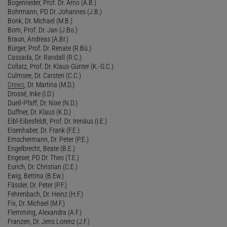
Bogenrieder, Prof. Dr. Arno (A.B.)
Bohrmann, PD Dr. Johannes (J.B.)
Bonk, Dr. Michael (M.B.)
Born, Prof. Dr. Jan (J.Bo.)
Braun, Andreas (A.Br.)
Bürger, Prof. Dr. Renate (R.Bü.)
Cassada, Dr. Randall (R.C.)
Collatz, Prof. Dr. Klaus-Günter (K.-G.C.)
Culmsee, Dr. Carsten (C.C.)
Drews
, Dr. Martina (M.D.)
Drossé, Inke (I.D.)
Duell-Pfaff, Dr. Nixe (N.D.)
Duffner, Dr. Klaus (K.D.)
Eibl-Eibesfeldt, Prof. Dr. Irenäus (I.E.)
Eisenhaber, Dr. Frank (F.E.)
Emschermann, Dr. Peter (P.E.)
Engelbrecht, Beate (B.E.)
Engeser, PD Dr. Theo (T.E.)
Eurich, Dr. Christian (C.E.)
Ewig, Bettina (B.Ew.)
Fässler, Dr. Peter (P.F.)
Fehrenbach, Dr. Heinz (H.F.)
Fix, Dr. Michael (M.F.)
Flemming, Alexandra (A.F.)
Franzen, Dr. Jens Lorenz (J.F.)