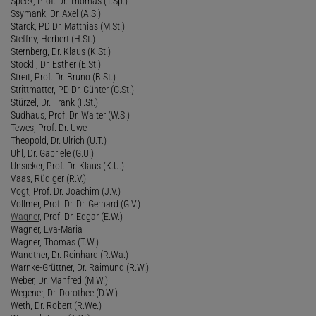
Speck, Prof. Dr. Thomas (T.Sp.)
Ssymank, Dr. Axel (A.S.)
Starck, PD Dr. Matthias (M.St.)
Steffny, Herbert (H.St.)
Sternberg, Dr. Klaus (K.St.)
Stöckli, Dr. Esther (E.St.)
Streit, Prof. Dr. Bruno (B.St.)
Strittmatter, PD Dr. Günter (G.St.)
Stürzel, Dr. Frank (F.St.)
Sudhaus, Prof. Dr. Walter (W.S.)
Tewes, Prof. Dr. Uwe
Theopold, Dr. Ulrich (U.T.)
Uhl, Dr. Gabriele (G.U.)
Unsicker, Prof. Dr. Klaus (K.U.)
Vaas, Rüdiger (R.V.)
Vogt, Prof. Dr. Joachim (J.V.)
Vollmer, Prof. Dr. Dr. Gerhard (G.V.)
Wagner
, Prof. Dr. Edgar (E.W.)
Wagner, Eva-Maria
Wagner, Thomas (T.W.)
Wandtner, Dr. Reinhard (R.Wa.)
Warnke-Grüttner, Dr. Raimund (R.W.)
Weber, Dr. Manfred (M.W.)
Wegener, Dr. Dorothee (D.W.)
Weth, Dr. Robert (R.We.)