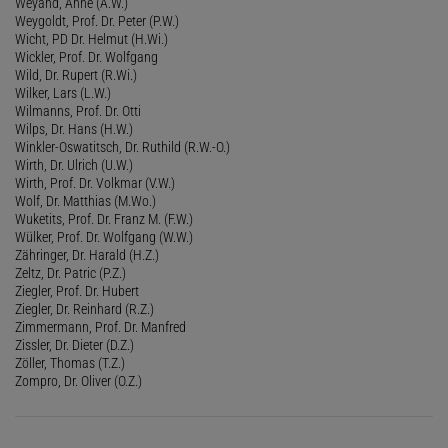
Weyand, Anne (A.W.)
Weygoldt, Prof. Dr. Peter (P.W.)
Wicht, PD Dr. Helmut (H.Wi.)
Wickler, Prof. Dr. Wolfgang
Wild, Dr. Rupert (R.Wi.)
Wilker, Lars (L.W.)
Wilmanns, Prof. Dr. Otti
Wilps, Dr. Hans (H.W.)
Winkler-Oswatitsch, Dr. Ruthild (R.W.-O.)
Wirth, Dr. Ulrich (U.W.)
Wirth, Prof. Dr. Volkmar (V.W.)
Wolf, Dr. Matthias (M.Wo.)
Wuketits, Prof. Dr. Franz M. (F.W.)
Wülker, Prof. Dr. Wolfgang (W.W.)
Zähringer, Dr. Harald (H.Z.)
Zeltz, Dr. Patric (P.Z.)
Ziegler, Prof. Dr. Hubert
Ziegler, Dr. Reinhard (R.Z.)
Zimmermann, Prof. Dr. Manfred
Zissler, Dr. Dieter (D.Z.)
Zöller, Thomas (T.Z.)
Zompro, Dr. Oliver (O.Z.)