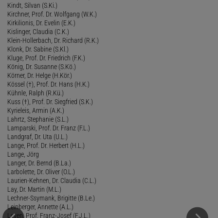
Kindt, Silvan (S.Ki.)
Kirchner, Prof. Dr. Wolfgang (W.K.)
Kirkilionis, Dr. Evelin (E.K.)
Kislinger, Claudia (C.K.)
Klein-Hollerbach, Dr. Richard (R.K.)
Klonk, Dr. Sabine (S.Kl.)
Kluge, Prof. Dr. Friedrich (F.K.)
König, Dr. Susanne (S.Kö.)
Körner, Dr. Helge (H.Kör.)
Kössel (†), Prof. Dr. Hans (H.K.)
Kühnle, Ralph (R.Kü.)
Kuss (†), Prof. Dr. Siegfried (S.K.)
Kyrieleis, Armin (A.K.)
Lahrtz, Stephanie (S.L.)
Lamparski, Prof. Dr. Franz (F.L.)
Landgraf, Dr. Uta (U.L.)
Lange, Prof. Dr. Herbert (H.L.)
Lange, Jörg
Langer, Dr. Bernd (B.La.)
Larbolette, Dr. Oliver (O.L.)
Laurien-Kehnen, Dr. Claudia (C.L.)
Lay, Dr. Martin (M.L.)
Lechner-Ssymank, Brigitte (B.Le.)
Leinberger, Annette (A.L.)
Leven, Prof. Franz-Josef (F.J.L.)