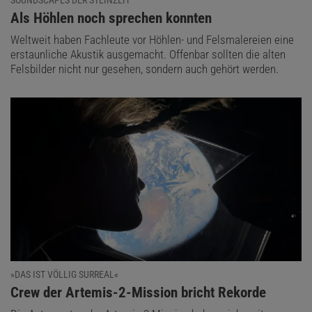
:
Als Höhlen noch sprechen konnten
Weltweit haben Fachleute vor Höhlen- und Felsmalereien eine
erstaunliche Akustik ausgemacht. Offenbar sollten die alten
Felsbilder nicht nur gesehen, sondern auch gehört werden.
»DAS IST VÖLLIG SURREAL«
:
Crew der Artemis-2-Mission bricht Rekorde