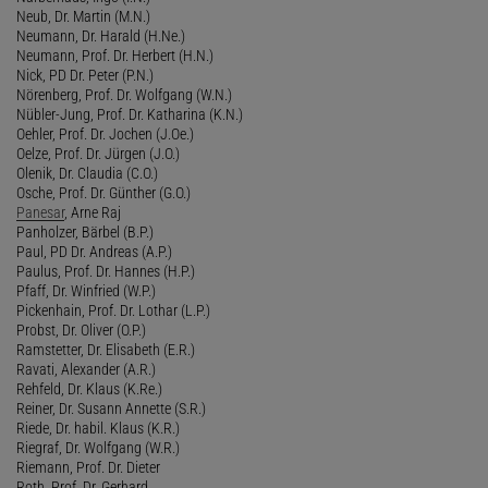
Neub, Dr. Martin (M.N.)
Neumann, Dr. Harald (H.Ne.)
Neumann, Prof. Dr. Herbert (H.N.)
Nick, PD Dr. Peter (P.N.)
Nörenberg, Prof. Dr. Wolfgang (W.N.)
Nübler-Jung, Prof. Dr. Katharina (K.N.)
Oehler, Prof. Dr. Jochen (J.Oe.)
Oelze, Prof. Dr. Jürgen (J.O.)
Olenik, Dr. Claudia (C.O.)
Osche, Prof. Dr. Günther (G.O.)
Panesar
, Arne Raj
Panholzer, Bärbel (B.P.)
Paul, PD Dr. Andreas (A.P.)
Paulus, Prof. Dr. Hannes (H.P.)
Pfaff, Dr. Winfried (W.P.)
Pickenhain, Prof. Dr. Lothar (L.P.)
Probst, Dr. Oliver (O.P.)
Ramstetter, Dr. Elisabeth (E.R.)
Ravati, Alexander (A.R.)
Rehfeld, Dr. Klaus (K.Re.)
Reiner, Dr. Susann Annette (S.R.)
Riede, Dr. habil. Klaus (K.R.)
Riegraf, Dr. Wolfgang (W.R.)
Riemann, Prof. Dr. Dieter
Roth, Prof. Dr. Gerhard