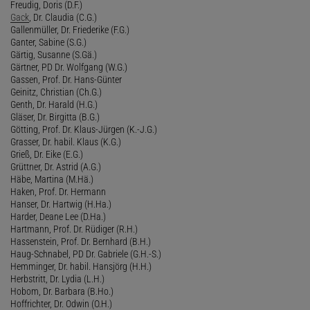
Freudig, Doris (D.F.)
Gack
, Dr. Claudia (C.G.)
Gallenmüller, Dr. Friederike (F.G.)
Ganter, Sabine (S.G.)
Gärtig, Susanne (S.Gä.)
Gärtner, PD Dr. Wolfgang (W.G.)
Gassen, Prof. Dr. Hans-Günter
Geinitz, Christian (Ch.G.)
Genth, Dr. Harald (H.G.)
Gläser, Dr. Birgitta (B.G.)
Götting, Prof. Dr. Klaus-Jürgen (K.-J.G.)
Grasser, Dr. habil. Klaus (K.G.)
Grieß, Dr. Eike (E.G.)
Grüttner, Dr. Astrid (A.G.)
Häbe, Martina (M.Hä.)
Haken, Prof. Dr. Hermann
Hanser, Dr. Hartwig (H.Ha.)
Harder, Deane Lee (D.Ha.)
Hartmann, Prof. Dr. Rüdiger (R.H.)
Hassenstein, Prof. Dr. Bernhard (B.H.)
Haug-Schnabel, PD Dr. Gabriele (G.H.-S.)
Hemminger, Dr. habil. Hansjörg (H.H.)
Herbstritt, Dr. Lydia (L.H.)
Hobom, Dr. Barbara (B.Ho.)
Hoffrichter, Dr. Odwin (O.H.)