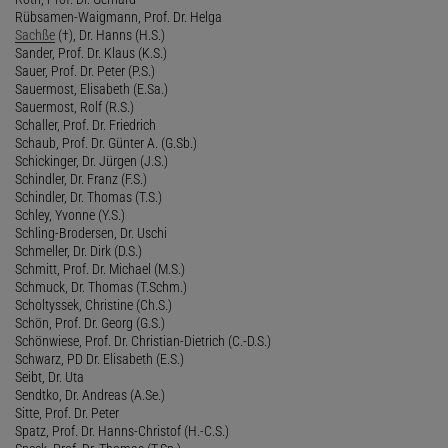
Rübsamen-Waigmann, Prof. Dr. Helga
Sachße
(†), Dr. Hanns (H.S.)
Sander, Prof. Dr. Klaus (K.S.)
Sauer, Prof. Dr. Peter (P.S.)
Sauermost, Elisabeth (E.Sa.)
Sauermost, Rolf (R.S.)
Schaller, Prof. Dr. Friedrich
Schaub, Prof. Dr. Günter A. (G.Sb.)
Schickinger, Dr. Jürgen (J.S.)
Schindler, Dr. Franz (F.S.)
Schindler, Dr. Thomas (T.S.)
Schley, Yvonne (Y.S.)
Schling-Brodersen, Dr. Uschi
Schmeller, Dr. Dirk (D.S.)
Schmitt, Prof. Dr. Michael (M.S.)
Schmuck, Dr. Thomas (T.Schm.)
Scholtyssek, Christine (Ch.S.)
Schön, Prof. Dr. Georg (G.S.)
Schönwiese, Prof. Dr. Christian-Dietrich (C.-D.S.)
Schwarz, PD Dr. Elisabeth (E.S.)
Seibt, Dr. Uta
Sendtko, Dr. Andreas (A.Se.)
Sitte, Prof. Dr. Peter
Spatz, Prof. Dr. Hanns-Christof (H.-C.S.)