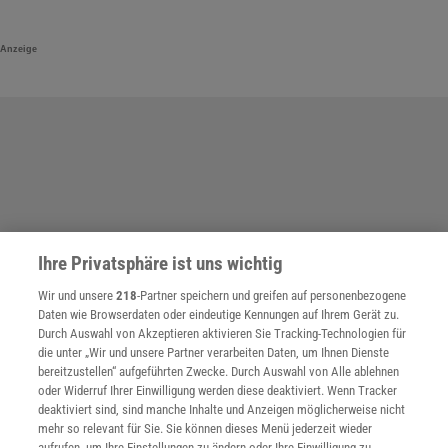
Anzeige
Ihre Privatsphäre ist uns wichtig
Wir und unsere
218
-Partner speichern und greifen auf personenbezogene
Daten wie Browserdaten oder eindeutige Kennungen auf Ihrem Gerät zu.
Durch Auswahl von Akzeptieren aktivieren Sie Tracking-Technologien für
die unter „Wir und unsere Partner verarbeiten Daten, um Ihnen Dienste
bereitzustellen“ aufgeführten Zwecke. Durch Auswahl von Alle ablehnen
oder Widerruf Ihrer Einwilligung werden diese deaktiviert. Wenn Tracker
deaktiviert sind, sind manche Inhalte und Anzeigen möglicherweise nicht
mehr so relevant für Sie. Sie können dieses Menü jederzeit wieder
aufrufen, um Ihre Einstellungen zu ändern oder Ihre Einwilligung zu