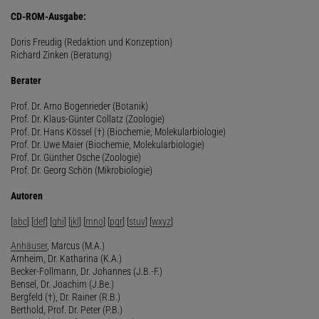
CD-ROM-Ausgabe:
Doris Freudig (Redaktion und Konzeption)
Richard Zinken (Beratung)
Berater
Prof. Dr. Arno Bogenrieder (Botanik)
Prof. Dr. Klaus-Günter Collatz (Zoologie)
Prof. Dr. Hans Kössel (†) (Biochemie, Molekularbiologie)
Prof. Dr. Uwe Maier (Biochemie, Molekularbiologie)
Prof. Dr. Günther Osche (Zoologie)
Prof. Dr. Georg Schön (Mikrobiologie)
Autoren
[
abc
] [
def
] [
ghi
] [
jkl
] [
mno
] [
pqr
] [
stuv
] [
wxyz
]
Anhäuser
, Marcus (M.A.)
Arnheim, Dr. Katharina (K.A.)
Becker-Follmann, Dr. Johannes (J.B.-F.)
Bensel, Dr. Joachim (J.Be.)
Bergfeld (†), Dr. Rainer (R.B.)
Berthold, Prof. Dr. Peter (P.B.)