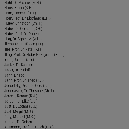
Hohl, Dr. Michael (M.H.)
Hoos, Katrin (K.H.)
Horn, Dagmar (D.H.)
Horn, Prof. Dr. Eberhard (E.H.)
Huber, Christoph (Ch.H.)
Huber, Dr. Gerhard (G.H.)
Huber, Prof. Dr. Robert
Hug, Dr. Agnes M. (A.H.)
Illerhaus, Dr. Jürgen (J.I.)
Illes, Prof. Dr. Peter (P.I.)
Illing, Prof. Dr. Robert-Benjamin (R.B.I.)
Irmer, Juliette (J.Ir.)
Jaekel
, Dr. Karsten
Jäger, Dr. Rudolf
Jahn, Dr. Ilse
Jahn, Prof. Dr. Theo (T.J.)
Jendritzky, Prof. Dr. Gerd (G.J.)
Jendrsczok, Dr. Christine (Ch.J.)
Jerecic, Renate (R.J.)
Jordan, Dr. Elke (E.J.)
Just, Dr. Lothar (L.J.)
Just, Margit (M.J.)
Kary, Michael (M.K.)
Kaspar, Dr. Robert
Kattmann, Prof. Dr. Ulrich (U.K.)