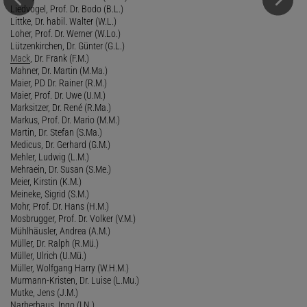
Liedvogel, Prof. Dr. Bodo (B.L.)
Littke, Dr. habil. Walter (W.L.)
Loher, Prof. Dr. Werner (W.Lo.)
Lützenkirchen, Dr. Günter (G.L.)
Mack
, Dr. Frank (F.M.)
Mahner, Dr. Martin (M.Ma.)
Maier, PD Dr. Rainer (R.M.)
Maier, Prof. Dr. Uwe (U.M.)
Marksitzer, Dr. René (R.Ma.)
Markus, Prof. Dr. Mario (M.M.)
Martin, Dr. Stefan (S.Ma.)
Medicus, Dr. Gerhard (G.M.)
Mehler, Ludwig (L.M.)
Mehraein, Dr. Susan (S.Me.)
Meier, Kirstin (K.M.)
Meineke, Sigrid (S.M.)
Mohr, Prof. Dr. Hans (H.M.)
Mosbrugger, Prof. Dr. Volker (V.M.)
Mühlhäusler, Andrea (A.M.)
Müller, Dr. Ralph (R.Mü.)
Müller, Ulrich (U.Mü.)
Müller, Wolfgang Harry (W.H.M.)
Murmann-Kristen, Dr. Luise (L.Mu.)
Mutke, Jens (J.M.)
Narberhaus, Ingo (I.N.)