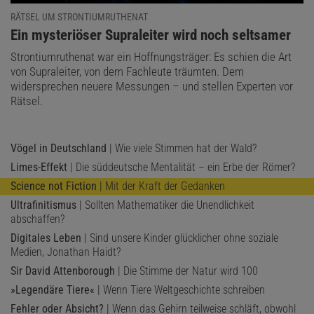
RÄTSEL UM STRONTIUMRUTHENAT
:
Ein mysteriöser Supraleiter wird noch seltsamer
Strontiumruthenat war ein Hoffnungsträger: Es schien die Art
von Supraleiter, von dem Fachleute träumten. Dem
widersprechen neuere Messungen – und stellen Experten vor
Rätsel.
Vögel in Deutschland
| Wie viele Stimmen hat der Wald?
Limes-Effekt
| Die süddeutsche Mentalität – ein Erbe der Römer?
Science not Fiction
| Mit der Kraft der Gedanken
Ultrafinitismus
| Sollten Mathematiker die Unendlichkeit
abschaffen?
Digitales Leben
| Sind unsere Kinder glücklicher ohne soziale
Medien, Jonathan Haidt?
Sir David Attenborough
| Die Stimme der Natur wird 100
»Legendäre Tiere«
| Wenn Tiere Weltgeschichte schreiben
Fehler oder Absicht?
| Wenn das Gehirn teilweise schläft, obwohl