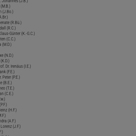
 Johannes (J.B.)
 (M.B.)
n (J.Bo.)
.Br.)
Renate (R.Bü.)
all (R.C.)
 Klaus-Günter (K.-G.C.)
ten (C.C.)
a (M.D.)
xe (N.D.)
 (K.D.)
of. Dr. Irenäus (I.E.)
ank (F.E.)
Peter (P.E.)
e (B.E.)
eo (T.E.)
an (C.E.)
Ew.)
P.F.)
einz (H.F.)
.F.)
dra (A.F.)
Lorenz (J.F.)
.)