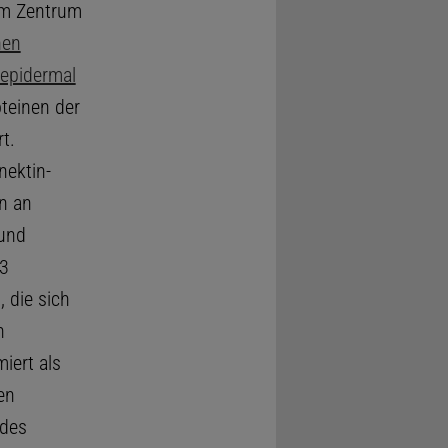
em Zentrum
en
epidermal
teinen der
t.
nektin-
n an
und
 3
 die sich
n
iert als
en
 des