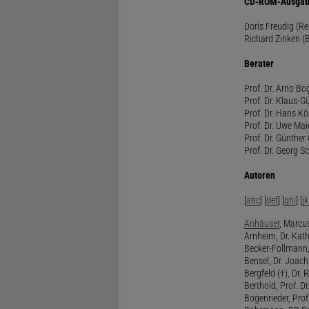
CD-ROM-Ausgab
Doris Freudig (R
Richard Zinken (
Berater
Prof. Dr. Arno Bo
Prof. Dr. Klaus-G
Prof. Dr. Hans Kö
Prof. Dr. Uwe Mai
Prof. Dr. Günther
Prof. Dr. Georg S
Autoren
[
abc
] [
def
] [
ghi
] [
jk
Anhäuser
, Marcus
Arnheim, Dr. Kath
Becker-Follmann, 
Bensel, Dr. Joach
Bergfeld (†), Dr. 
Berthold, Prof. Dr.
Bogenrieder, Prof.