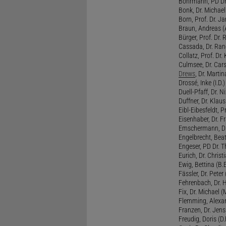
Bohrmann, PD Dr.
Bonk, Dr. Michael
Born, Prof. Dr. Ja
Braun, Andreas (A
Bürger, Prof. Dr. 
Cassada, Dr. Rand
Collatz, Prof. Dr.
Culmsee, Dr. Cars
Drews
, Dr. Martin
Drossé, Inke (I.D.)
Duell-Pfaff, Dr. Ni
Duffner, Dr. Klaus
Eibl-Eibesfeldt, Pr
Eisenhaber, Dr. Fr
Emschermann, Dr. 
Engelbrecht, Beat
Engeser, PD Dr. Th
Eurich, Dr. Christi
Ewig, Bettina (B.
Fässler, Dr. Peter (
Fehrenbach, Dr. H
Fix, Dr. Michael (M
Flemming, Alexan
Franzen, Dr. Jens 
Freudig, Doris (D.F