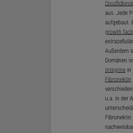
Disulfidbin
aus. Jede P
aufgebaut. 
growth fact
extrazellulä
Außerdem si
Domänen vom
Integrine
in 
Fibronektin
verschieden
u.a. in der
unterscheide
Fibronektin
nachweisbar