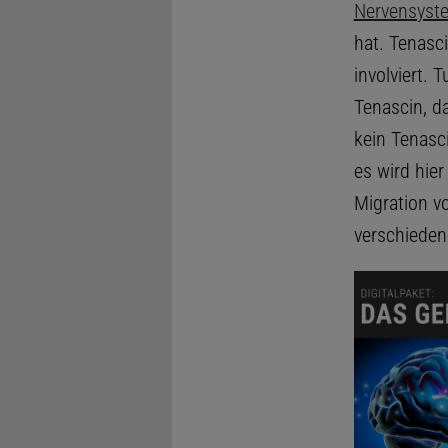
Nervensyst
hat. Tenasci
involviert.
Tenascin, d
kein Tenasc
es wird hie
Migration v
verschieden