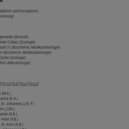
e:
edaktion und Konzeption)
Beratung)
genrieder (Botanik)
ünter Collatz (Zoologie)
ssel (†) (Biochemie, Molekularbiologie)
er (Biochemie, Molekularbiologie)
 Osche (Zoologie)
chön (Mikrobiologie)
l
] [
mno
] [
pqr
] [
stuv
] [
wxyz
]
 (M.A.)
arina (K.A.)
Dr. Johannes (J.B.-F.)
im (J.Be.)
Rainer (R.B.)
 Peter (P.B.)
 Dr. Arno (A.B.)