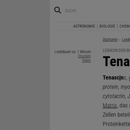
ASTRONOMIE
BIOLOGIE
CHEM
Startseite
Lexi
LEXIKON DER B
Lesedauer ca. 1 Minute
:
Tena
Drucken
Teilen
Tenasc
i
n
s
,
protein
,
myo
cytotactin
,
J
Matrix
, das
Zellen betei
Proteinkett