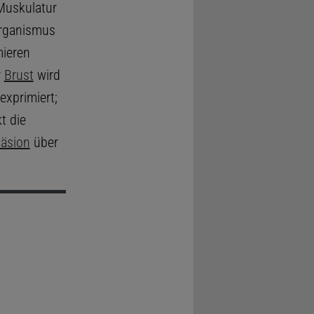
Muskulatur
rganismus
mieren
r
Brust
wird
xprimiert;
t die
häsion
über