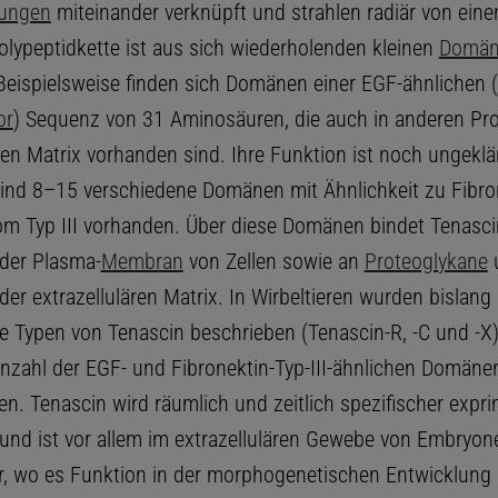
dungen
miteinander verknüpft und strahlen radiär von ein
olypeptidkette ist aus sich wiederholenden kleinen
Domän
Beispielsweise finden sich Domänen einer EGF-ähnlichen (
or
) Sequenz von 31 Aminosäuren, die auch in anderen Pro
ren Matrix vorhanden sind. Ihre Funktion ist noch ungeklär
nd 8–15 verschiedene Domänen mit Ähnlichkeit zu Fibro
 Typ III vorhanden. Über diese Domänen bindet Tenasci
der Plasma-
Membran
von Zellen sowie an
Proteoglykane
der extrazellulären Matrix. In Wirbeltieren wurden bislang
e Typen von Tenascin beschrieben (Tenascin-R, -C und -X),
 Anzahl der EGF- und Fibronektin-Typ-III-ähnlichen Domäne
n. Tenascin wird räumlich und zeitlich spezifischer exprim
 und ist vor allem im extrazellulären Gewebe von Embryon
, wo es Funktion in der morphogenetischen Entwicklung