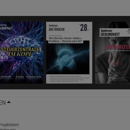
EN
rojektleiter)
dakteurin)