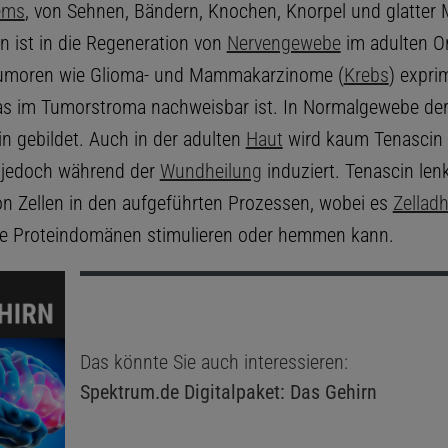
ems
, von Sehnen, Bändern, Knochen, Knorpel und glatter 
n ist in die Regeneration von
Nervengewebe
im adulten O
 Tumoren wie Glioma- und Mammakarzinome (
Krebs
) expri
as im Tumorstroma nachweisbar ist. In Normalgewebe de
in gebildet. Auch in der adulten
Haut
wird kaum Tenascin e
r jedoch während der
Wundheilung
induziert. Tenascin lenk
on Zellen in den aufgeführten Prozessen, wobei es
Zellad
e Proteindomänen stimulieren oder hemmen kann.
Das könnte Sie auch interessieren:
Spektrum.de
Digitalpaket: Das Gehirn