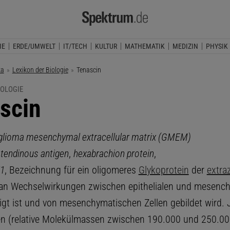
IE
ERDE/UMWELT
IT/TECH
KULTUR
MATHEMATIK
MEDIZIN
PHYSIK
ka
Lexikon der Biologie
Aktuelle Seite:
Tenascin
IOLOGIE
scin
glioma mesenchymal extracellular matrix (GMEM)
tendinous antigen
,
hexabrachion protein
,
1
, Bezeichnung für ein oligomeres
Glykoprotein
der
extraz
 an Wechselwirkungen zwischen epithelialen und mesenc
ligt ist und von mesenchymatischen Zellen gebildet wird. 
en (relative Molekülmassen zwischen 190.000 und 250.00