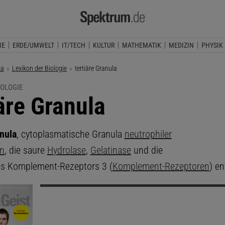
IE
ERDE/UMWELT
IT/TECH
KULTUR
MATHEMATIK
MEDIZIN
PHYSIK
ka
Lexikon der Biologie
Aktuelle Seite:
tertiäre Granula
IOLOGIE
iäre Granula
nula
, cytoplasmatische Granula
neutrophiler
en
, die saure
Hydrolase
,
Gelatinase
und die
es Komplement-Rezeptors 3 (
Komplement-Rezeptoren
) en