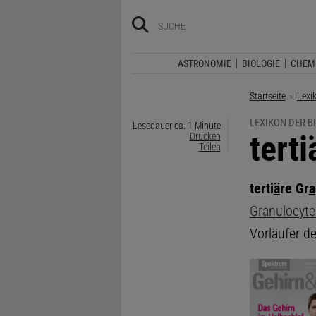
ASTRONOMIE
BIOLOGIE
CHEM
Startseite
Lexi
LEXIKON DER B
Lesedauer ca. 1 Minute
:
tert
Drucken
Teilen
terti
ä
re Gr
a
Granulocyt
Vorläufer d