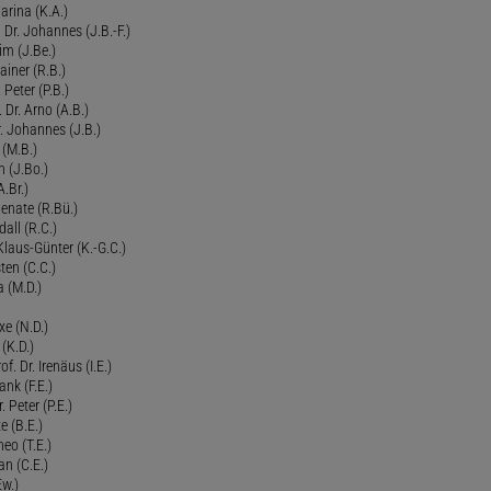
arina (K.A.)
Dr. Johannes (J.B.-F.)
im (J.Be.)
Rainer (R.B.)
 Peter (P.B.)
 Dr. Arno (A.B.)
 Johannes (J.B.)
 (M.B.)
n (J.Bo.)
.Br.)
Renate (R.Bü.)
all (R.C.)
 Klaus-Günter (K.-G.C.)
ten (C.C.)
a (M.D.)
xe (N.D.)
 (K.D.)
of. Dr. Irenäus (I.E.)
ank (F.E.)
Peter (P.E.)
e (B.E.)
eo (T.E.)
an (C.E.)
Ew.)