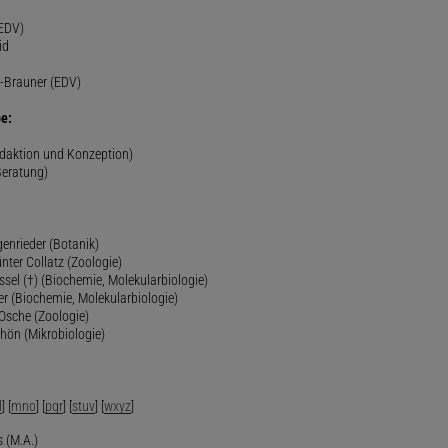
(EDV)
id
-Brauner (EDV)
e:
edaktion und Konzeption)
Beratung)
genrieder (Botanik)
ünter Collatz (Zoologie)
ssel (†) (Biochemie, Molekularbiologie)
er (Biochemie, Molekularbiologie)
 Osche (Zoologie)
chön (Mikrobiologie)
l
] [
mno
] [
pqr
] [
stuv
] [
wxyz
]
 (M.A.)