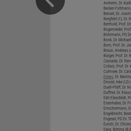
Arnheim, Dr. Kath
Becker-Follmann, 
Bensel, Dr. Joach
Bergfeld (†), Dr. 
Berthold, Prof. Dr.
Bogenrieder, Prof.
Bohrmann, PD Dr.
Bonk, Dr. Michael
Born, Prof. Dr. Ja
Braun, Andreas (A
Bürger, Prof. Dr. 
Cassada, Dr. Rand
Collatz, Prof. Dr.
Culmsee, Dr. Cars
Drews
, Dr. Martin
Drossé, Inke (I.D.)
Duell-Pfaff, Dr. Ni
Duffner, Dr. Klaus
Eibl-Eibesfeldt, Pr
Eisenhaber, Dr. Fr
Emschermann, Dr. 
Engelbrecht, Beat
Engeser, PD Dr. Th
Eurich, Dr. Christi
Ewig, Bettina (B.