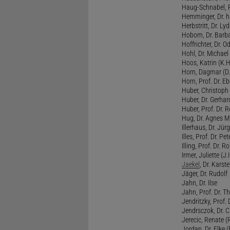
Haug-Schnabel, PD
Hemminger, Dr. ha
Herbstritt, Dr. Lyd
Hobom, Dr. Barba
Hoffrichter, Dr. O
Hohl, Dr. Michael
Hoos, Katrin (K.H
Horn, Dagmar (D.
Horn, Prof. Dr. Eb
Huber, Christoph 
Huber, Dr. Gerhar
Huber, Prof. Dr. R
Hug, Dr. Agnes M.
Illerhaus, Dr. Jürg
Illes, Prof. Dr. Pete
Illing, Prof. Dr. 
Irmer, Juliette (J.Ir
Jaekel
, Dr. Karst
Jäger, Dr. Rudolf
Jahn, Dr. Ilse
Jahn, Prof. Dr. Th
Jendritzky, Prof. 
Jendrsczok, Dr. Ch
Jerecic, Renate (R
Jordan, Dr. Elke (