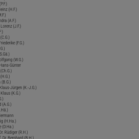
P.F.)
einz (H.F.)
.F.)
dra (A.F.)
Lorenz (J.F.)
.)
 (C.G.)
riederike (F.G.)
G.)
S.Gä.)
olfgang (W.G.)
. Hans-Günter
 (Ch.G.)
 (H.G.)
a (B.G.)
 Klaus-Jürgen (K.-J.G.)
. Klaus (K.G.)
G.)
d (A.G.)
.Hä.)
 Hermann
ig (H.Ha.)
 (D.Ha.)
r. Rüdiger (R.H.)
. Dr. Bernhard (B.H.)