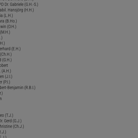
 Dr. Gabriele (G.H.-S.)
bil. Hansjörg (H.H.)
ia (L.H.)
ra (B.Ho.)
dwin (O.H.)
 (M.H.)
.)
H.)
erhard (E.H.)
(Ch.H.)
d (G.H.)
obert
 (A.H.)
en (J.I.)
r (P.I.)
Robert-Benjamin (R.B.I.)
.)
en
eo (T.J.)
Dr. Gerd (G.J.)
ristine (Ch.J.)
.J.)
E.J.)