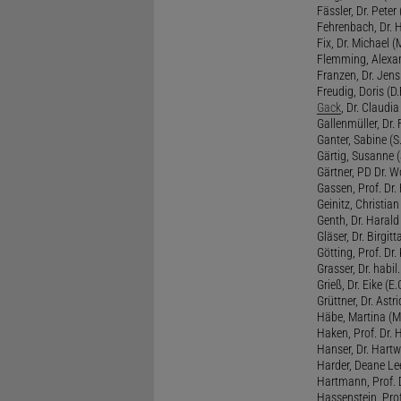
Fässler, Dr. Peter (
Fehrenbach, Dr. H
Fix, Dr. Michael (M
Flemming, Alexan
Franzen, Dr. Jens 
Freudig, Doris (D.F
Gack
, Dr. Claudia
Gallenmüller, Dr. F
Ganter, Sabine (S.
Gärtig, Susanne (
Gärtner, PD Dr. W
Gassen, Prof. Dr
Geinitz, Christian
Genth, Dr. Harald
Gläser, Dr. Birgitt
Götting, Prof. Dr.
Grasser, Dr. habil
Grieß, Dr. Eike (E.
Grüttner, Dr. Astri
Häbe, Martina (M
Haken, Prof. Dr.
Hanser, Dr. Hartw
Harder, Deane Lee
Hartmann, Prof. D
Hassenstein, Prof