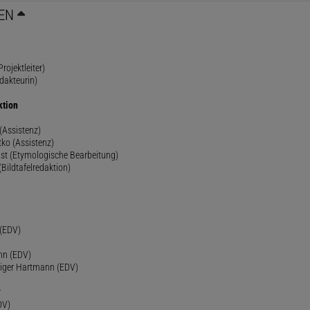
EN
rojektleiter)
dakteurin)
ktion
(Assistenz)
ko (Assistenz)
st (Etymologische Bearbeitung)
(Bildtafelredaktion)
h
 (EDV)
nn (EDV)
diger Hartmann (EDV)
r
DV)