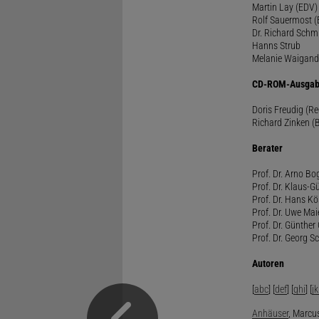
Martin Lay (EDV)
Rolf Sauermost 
Dr. Richard Schm
Hanns Strub
Melanie Waigand
CD-ROM-Ausgab
Doris Freudig (R
Richard Zinken (
Berater
Prof. Dr. Arno Bo
Prof. Dr. Klaus-G
Prof. Dr. Hans Kö
Prof. Dr. Uwe Mai
Prof. Dr. Günther
Prof. Dr. Georg S
Autoren
[
abc
] [
def
] [
ghi
] [
jk
Anhäuser
, Marcus