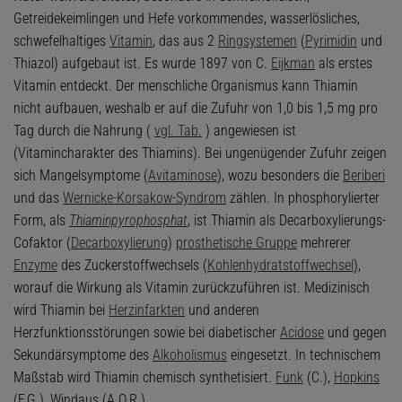
Getreidekeimlingen und Hefe vorkommende
s
, wasserlösliches,
schwefelhaltiges
Vitamin
, das aus 2
Ringsystemen
(
Pyrimidin
und
Thiazol) aufgebaut ist. Es wurde 1897 von C.
Eijkman
als erstes
Vitamin entdeckt. Der menschliche Organismus kann Thiamin
nicht aufbauen, weshalb er auf die Zufuhr von 1,0 bis 1,5 mg pro
Tag durch die Nahrung (
vgl. Tab.
) angewiesen ist
(Vitamincharakter des Thiamins). Bei ungenügender Zufuhr zeigen
sich Mangelsymptome (
Avitaminose
), wozu besonders die
Beriberi
und das
Wernicke-Korsakow-Syndrom
zählen. In phosphorylierter
Form, als
Thiaminpyrophosphat
, ist Thiamin als Decarboxylierungs-
Cofaktor (
Decarboxylierung
)
prosthetische Gruppe
mehrerer
Enzyme
des Zuckerstoffwechsels (
Kohlenhydratstoffwechsel
),
worauf die Wirkung als Vitamin zurückzuführen ist. Medizinisch
wird Thiamin bei
Herzinfarkten
und anderen
Herzfunktionsstörungen sowie bei diabetischer
Acidose
und gegen
Sekundärsymptome des
Alkoholismus
eingesetzt. In technischem
Maßstab wird Thiamin chemisch synthetisiert.
Funk
(C.),
Hopkins
(F.G.), Windaus (A.O.R.).