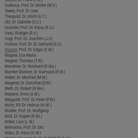
Sudhaus, Prof. Dr. Walter (W.S.)
Tewes, Prof. Dr. Uwe
Theopold, Dr. Ulrich (U.T.)
Uhl, Dr. Gabriele (G.U.)
Unsicker, Prof. Dr. Klaus (K.U.)
Vaas, Rüdiger (R.V.)
Vogt, Prof. Dr. Joachim (J.V.)
Vollmer, Prof. Dr. Dr. Gerhard (G.V.)
Wagner
, Prof. Dr. Edgar (E.W.)
Wagner, Eva-Maria
Wagner, Thomas (T.W.)
Wandtner, Dr. Reinhard (R.Wa.)
Warnke-Grüttner, Dr. Raimund (R.W.)
Weber, Dr. Manfred (M.W.)
Wegener, Dr. Dorothee (D.W.)
Weth, Dr. Robert (R.We.)
Weyand, Anne (A.W.)
Weygoldt, Prof. Dr. Peter (P.W.)
Wicht, PD Dr. Helmut (H.Wi.)
Wickler, Prof. Dr. Wolfgang
Wild, Dr. Rupert (R.Wi.)
Wilker, Lars (L.W.)
Wilmanns, Prof. Dr. Otti
Wilps, Dr. Hans (H.W.)