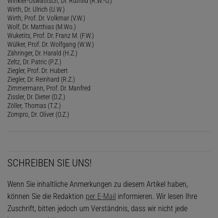
Winkler-Oswatitsch, Dr. Ruthild (R.W.-O.)
Wirth, Dr. Ulrich (U.W.)
Wirth, Prof. Dr. Volkmar (V.W.)
Wolf, Dr. Matthias (M.Wo.)
Wuketits, Prof. Dr. Franz M. (F.W.)
Wülker, Prof. Dr. Wolfgang (W.W.)
Zähringer, Dr. Harald (H.Z.)
Zeltz, Dr. Patric (P.Z.)
Ziegler, Prof. Dr. Hubert
Ziegler, Dr. Reinhard (R.Z.)
Zimmermann, Prof. Dr. Manfred
Zissler, Dr. Dieter (D.Z.)
Zöller, Thomas (T.Z.)
Zompro, Dr. Oliver (O.Z.)
SCHREIBEN SIE UNS!
Wenn Sie inhaltliche Anmerkungen zu diesem Artikel haben,
können Sie die Redaktion
per E-Mail
informieren. Wir lesen Ihre
Zuschrift, bitten jedoch um Verständnis, dass wir nicht jede