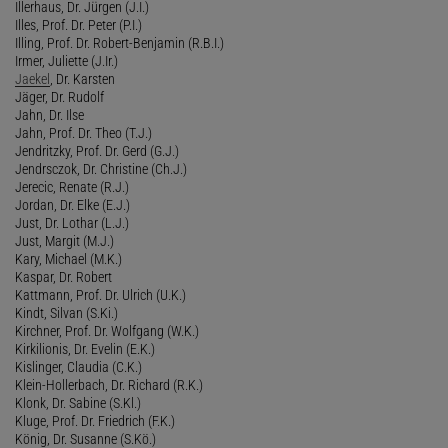
Illerhaus, Dr. Jürgen (J.I.)
Illes, Prof. Dr. Peter (P.I.)
Illing, Prof. Dr. Robert-Benjamin (R.B.I.)
Irmer, Juliette (J.Ir.)
Jaekel
, Dr. Karsten
Jäger, Dr. Rudolf
Jahn, Dr. Ilse
Jahn, Prof. Dr. Theo (T.J.)
Jendritzky, Prof. Dr. Gerd (G.J.)
Jendrsczok, Dr. Christine (Ch.J.)
Jerecic, Renate (R.J.)
Jordan, Dr. Elke (E.J.)
Just, Dr. Lothar (L.J.)
Just, Margit (M.J.)
Kary, Michael (M.K.)
Kaspar, Dr. Robert
Kattmann, Prof. Dr. Ulrich (U.K.)
Kindt, Silvan (S.Ki.)
Kirchner, Prof. Dr. Wolfgang (W.K.)
Kirkilionis, Dr. Evelin (E.K.)
Kislinger, Claudia (C.K.)
Klein-Hollerbach, Dr. Richard (R.K.)
Klonk, Dr. Sabine (S.Kl.)
Kluge, Prof. Dr. Friedrich (F.K.)
König, Dr. Susanne (S.Kö.)