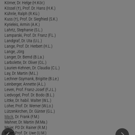
Körner, Dr. Helge (H.Kör.)
Kössel (†), Prof. Dr. Hans (H.K.)
Kühnle, Ralph (R.Kü.)
Kuss (†), Prof. Dr. Siegfried (S.K.)
Kyrieleis, Armin (A.K.)
Lahrtz, Stephanie (S.L.)
Lamparski, Prof. Dr. Franz (F.L.)
Landgraf, Dr. Uta (U.L.)
Lange, Prof. Dr. Herbert (H.L.)
Lange, Jörg
Langer, Dr. Bernd (B.La.)
Larbolette, Dr. Oliver (O.L.)
Laurien-Kehnen, Dr. Claudia (C.L.)
Lay, Dr. Martin (M.L.)
Lechner-Ssymank, Brigitte (B.Le.)
Leinberger, Annette (A.L.)
Leven, Prof. Franz-Josef (F.J.L.)
Liedvogel, Prof. Dr. Bodo (B.L.)
Littke, Dr. habil. Walter (W.L.)
Loher, Prof. Dr. Werner (W.Lo.)
Lützenkirchen, Dr. Günter (G.L.)
Mack
, Dr. Frank (F.M.)
Mahner, Dr. Martin (M.Ma.)
Maier, PD Dr. Rainer (R.M.)
Maier, Prof. Dr. Uwe (U.M.)