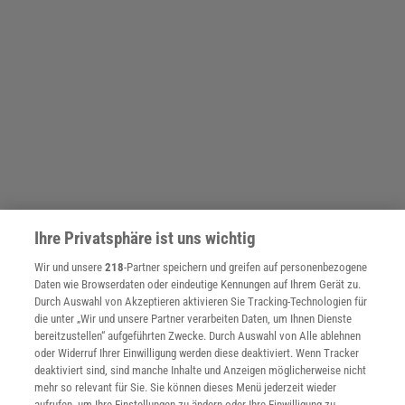
Ihre Privatsphäre ist uns wichtig
Wir und unsere
218
-Partner speichern und greifen auf personenbezogene
SPONSORED
Daten wie Browserdaten oder eindeutige Kennungen auf Ihrem Gerät zu.
PARTNERINHALTE
Durch Auswahl von Akzeptieren aktivieren Sie Tracking-Technologien für
Anzeige
die unter „Wir und unsere Partner verarbeiten Daten, um Ihnen Dienste
bereitzustellen“ aufgeführten Zwecke. Durch Auswahl von Alle ablehnen
oder Widerruf Ihrer Einwilligung werden diese deaktiviert. Wenn Tracker
deaktiviert sind, sind manche Inhalte und Anzeigen möglicherweise nicht
mehr so relevant für Sie. Sie können dieses Menü jederzeit wieder
aufrufen, um Ihre Einstellungen zu ändern oder Ihre Einwilligung zu