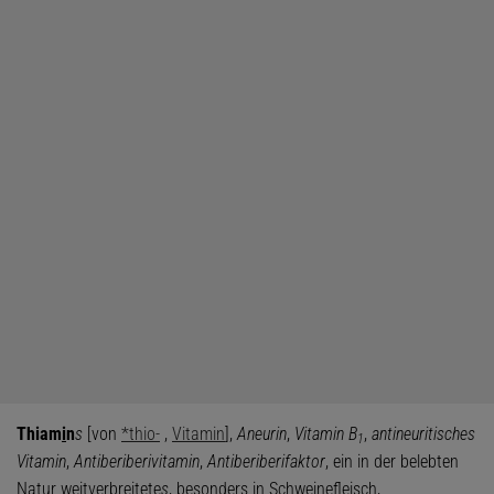
Thiam
i
n
s
[von
*thio-
,
Vitamin
],
Aneurin
,
Vitamin B
,
antineuritisches
1
Vitamin
,
Antiberiberivitamin
,
Antiberiberifaktor
, ein in der belebten
Natur weitverbreitete
s
, besonders in Schweinefleisch,