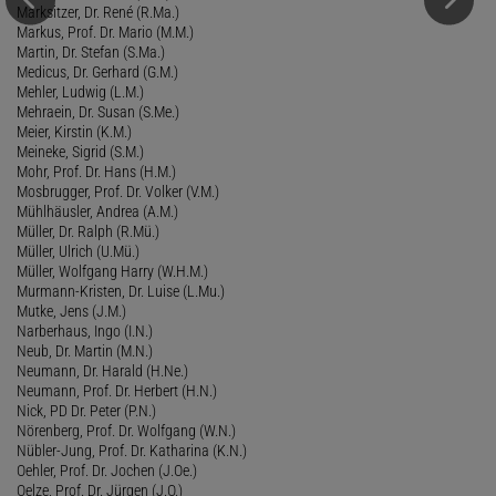
Marksitzer, Dr. René (R.Ma.)
Markus, Prof. Dr. Mario (M.M.)
Martin, Dr. Stefan (S.Ma.)
Medicus, Dr. Gerhard (G.M.)
Mehler, Ludwig (L.M.)
Mehraein, Dr. Susan (S.Me.)
Meier, Kirstin (K.M.)
Meineke, Sigrid (S.M.)
Mohr, Prof. Dr. Hans (H.M.)
Mosbrugger, Prof. Dr. Volker (V.M.)
Mühlhäusler, Andrea (A.M.)
Müller, Dr. Ralph (R.Mü.)
Müller, Ulrich (U.Mü.)
Müller, Wolfgang Harry (W.H.M.)
Murmann-Kristen, Dr. Luise (L.Mu.)
Mutke, Jens (J.M.)
Narberhaus, Ingo (I.N.)
Neub, Dr. Martin (M.N.)
Neumann, Dr. Harald (H.Ne.)
Neumann, Prof. Dr. Herbert (H.N.)
Nick, PD Dr. Peter (P.N.)
Nörenberg, Prof. Dr. Wolfgang (W.N.)
Nübler-Jung, Prof. Dr. Katharina (K.N.)
Oehler, Prof. Dr. Jochen (J.Oe.)
Oelze, Prof. Dr. Jürgen (J.O.)