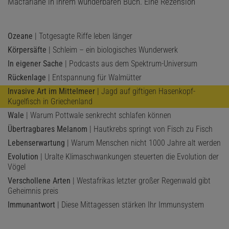
Macfarlane in ihrem wunderbaren Buch. Eine Rezension
Ozeane
| Totgesagte Riffe leben länger
Körpersäfte
| Schleim – ein biologisches Wunderwerk
In eigener Sache
| Podcasts aus dem Spektrum-Universum
Rückenlage
| Entspannung für Walmütter
Invasive Art im Mittelmeer
| Jagd auf giftigen Hasenkopf-
Kugelfisch in Griechenland
Wale
| Warum Pottwale senkrecht schlafen können
Übertragbares Melanom
| Hautkrebs springt von Fisch zu Fisch
Lebenserwartung
| Warum Menschen nicht 1000 Jahre alt werden
Evolution
| Uralte Klimaschwankungen steuerten die Evolution der
Vögel
Verschollene Arten
| Westafrikas letzter großer Regenwald gibt
Geheimnis preis
Immunantwort
| Diese Mittagessen stärken Ihr Immunsystem