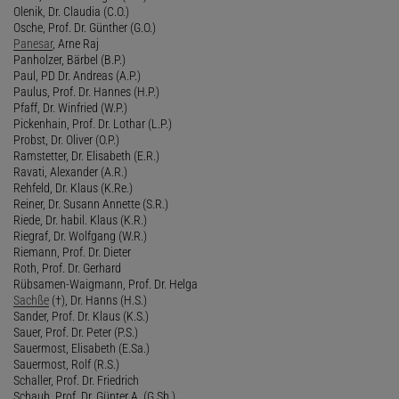
Olenik, Dr. Claudia (C.O.)
Osche, Prof. Dr. Günther (G.O.)
Panesar
, Arne Raj
Panholzer, Bärbel (B.P.)
Paul, PD Dr. Andreas (A.P.)
Paulus, Prof. Dr. Hannes (H.P.)
Pfaff, Dr. Winfried (W.P.)
Pickenhain, Prof. Dr. Lothar (L.P.)
Probst, Dr. Oliver (O.P.)
Ramstetter, Dr. Elisabeth (E.R.)
Ravati, Alexander (A.R.)
Rehfeld, Dr. Klaus (K.Re.)
Reiner, Dr. Susann Annette (S.R.)
Riede, Dr. habil. Klaus (K.R.)
Riegraf, Dr. Wolfgang (W.R.)
Riemann, Prof. Dr. Dieter
Roth, Prof. Dr. Gerhard
Rübsamen-Waigmann, Prof. Dr. Helga
Sachße
(†), Dr. Hanns (H.S.)
Sander, Prof. Dr. Klaus (K.S.)
Sauer, Prof. Dr. Peter (P.S.)
Sauermost, Elisabeth (E.Sa.)
Sauermost, Rolf (R.S.)
Schaller, Prof. Dr. Friedrich
Schaub, Prof. Dr. Günter A. (G.Sb.)