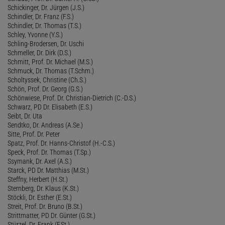
Schickinger, Dr. Jürgen (J.S.)
Schindler, Dr. Franz (F.S.)
Schindler, Dr. Thomas (T.S.)
Schley, Yvonne (Y.S.)
Schling-Brodersen, Dr. Uschi
Schmeller, Dr. Dirk (D.S.)
Schmitt, Prof. Dr. Michael (M.S.)
Schmuck, Dr. Thomas (T.Schm.)
Scholtyssek, Christine (Ch.S.)
Schön, Prof. Dr. Georg (G.S.)
Schönwiese, Prof. Dr. Christian-Dietrich (C.-D.S.)
Schwarz, PD Dr. Elisabeth (E.S.)
Seibt, Dr. Uta
Sendtko, Dr. Andreas (A.Se.)
Sitte, Prof. Dr. Peter
Spatz, Prof. Dr. Hanns-Christof (H.-C.S.)
Speck, Prof. Dr. Thomas (T.Sp.)
Ssymank, Dr. Axel (A.S.)
Starck, PD Dr. Matthias (M.St.)
Steffny, Herbert (H.St.)
Sternberg, Dr. Klaus (K.St.)
Stöckli, Dr. Esther (E.St.)
Streit, Prof. Dr. Bruno (B.St.)
Strittmatter, PD Dr. Günter (G.St.)
Stürzel, Dr. Frank (F.St.)