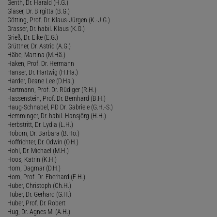
Genth, Dr. Harald (H.G.)
Gläser, Dr. Birgitta (B.G.)
Götting, Prof. Dr. Klaus-Jürgen (K.-J.G.)
Grasser, Dr. habil. Klaus (K.G.)
Grieß, Dr. Eike (E.G.)
Grüttner, Dr. Astrid (A.G.)
Häbe, Martina (M.Hä.)
Haken, Prof. Dr. Hermann
Hanser, Dr. Hartwig (H.Ha.)
Harder, Deane Lee (D.Ha.)
Hartmann, Prof. Dr. Rüdiger (R.H.)
Hassenstein, Prof. Dr. Bernhard (B.H.)
Haug-Schnabel, PD Dr. Gabriele (G.H.-S.)
Hemminger, Dr. habil. Hansjörg (H.H.)
Herbstritt, Dr. Lydia (L.H.)
Hobom, Dr. Barbara (B.Ho.)
Hoffrichter, Dr. Odwin (O.H.)
Hohl, Dr. Michael (M.H.)
Hoos, Katrin (K.H.)
Horn, Dagmar (D.H.)
Horn, Prof. Dr. Eberhard (E.H.)
Huber, Christoph (Ch.H.)
Huber, Dr. Gerhard (G.H.)
Huber, Prof. Dr. Robert
Hug, Dr. Agnes M. (A.H.)