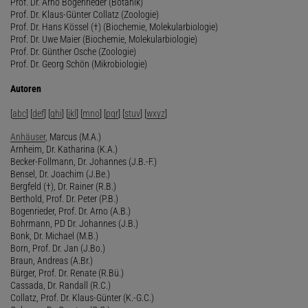
Prof. Dr. Arno Bogenrieder (Botanik)
Prof. Dr. Klaus-Günter Collatz (Zoologie)
Prof. Dr. Hans Kössel (†) (Biochemie, Molekularbiologie)
Prof. Dr. Uwe Maier (Biochemie, Molekularbiologie)
Prof. Dr. Günther Osche (Zoologie)
Prof. Dr. Georg Schön (Mikrobiologie)
Autoren
[
abc
] [
def
] [
ghi
] [
jkl
] [
mno
] [
pqr
] [
stuv
] [
wxyz
]
Anhäuser
, Marcus (M.A.)
Arnheim, Dr. Katharina (K.A.)
Becker-Follmann, Dr. Johannes (J.B.-F.)
Bensel, Dr. Joachim (J.Be.)
Bergfeld (†), Dr. Rainer (R.B.)
Berthold, Prof. Dr. Peter (P.B.)
Bogenrieder, Prof. Dr. Arno (A.B.)
Bohrmann, PD Dr. Johannes (J.B.)
Bonk, Dr. Michael (M.B.)
Born, Prof. Dr. Jan (J.Bo.)
Braun, Andreas (A.Br.)
Bürger, Prof. Dr. Renate (R.Bü.)
Cassada, Dr. Randall (R.C.)
Collatz, Prof. Dr. Klaus-Günter (K.-G.C.)