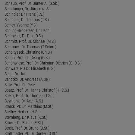
Schaub, Prof. Dr. Günter A. (G.Sb.)
Schickinger, Dr. Jürgen (J.S.)
Schindler, Dr. Franz (F.S.)
Schindler, Dr. Thomas (T.S.)
Schley, Yvonne (Y.S.)
Schling-Brodersen, Dr. Uschi
Schmeller, Dr. Dirk (D.S.)
Schmitt, Prof. Dr. Michael (M.S.)
Schmuck, Dr. Thomas (T.Schm.)
Scholtyssek, Christine (Ch.S.)
Schön, Prof. Dr. Georg (G.S.)
Schönwiese, Prof. Dr. Christian-Dietrich (C.-D.S.)
Schwarz, PD Dr. Elisabeth (E.S.)
Seibt, Dr. Uta
Sendtko, Dr. Andreas (A.Se.)
Sitte, Prof. Dr. Peter
Spatz, Prof. Dr. Hanns-Christof (H.-C.S.)
Speck, Prof. Dr. Thomas (T.Sp.)
Ssymank, Dr. Axel (A.S.)
Starck, PD Dr. Matthias (M.St.)
Steffny, Herbert (H.St.)
Sternberg, Dr. Klaus (K.St.)
Stöckli, Dr. Esther (E.St.)
Streit, Prof. Dr. Bruno (B.St.)
Strittmatter, PD Dr. Günter (G.St.)