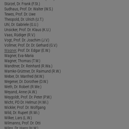
Stürzel, Dr. Frank (F.St.)
Sudhaus, Prof. Dr. Walter (W.S.)
Tewes, Prof. Dr. Uwe
Theopold, Dr. Ulrich (U.T.)
Uhl, Dr. Gabriele (G.U.)
Unsicker, Prof. Dr. Klaus (K.U.)
Vaas, Rüdiger (R.V.)
Vogt, Prof. Dr. Joachim (J.V.)
Vollmer, Prof. Dr. Dr. Gerhard (G.V.)
Wagner
, Prof. Dr. Edgar (E.W.)
Wagner, Eva-Maria
Wagner, Thomas (T.W.)
Wandtner, Dr. Reinhard (R.Wa.)
Warnke-Grüttner, Dr. Raimund (R.W.)
Weber, Dr. Manfred (M.W.)
Wegener, Dr. Dorothee (D.W.)
Weth, Dr. Robert (R.We.)
Weyand, Anne (A.W.)
Weygoldt, Prof. Dr. Peter (P.W.)
Wicht, PD Dr. Helmut (H.Wi.)
Wickler, Prof. Dr. Wolfgang
Wild, Dr. Rupert (R.Wi.)
Wilker, Lars (L.W.)
Wilmanns, Prof. Dr. Otti
Wilps, Dr. Hans (H.W.)