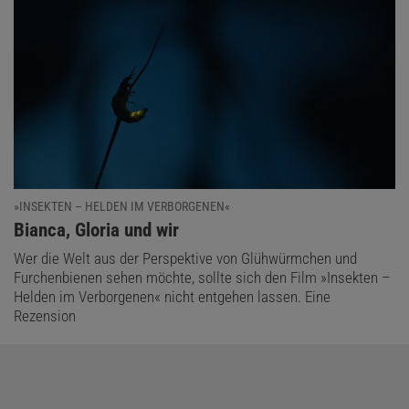
»INSEKTEN – HELDEN IM VERBORGENEN«
:
Bianca, Gloria und wir
Wer die Welt aus der Perspektive von Glühwürmchen und
Furchenbienen sehen möchte, sollte sich den Film »Insekten –
Helden im Verborgenen« nicht entgehen lassen. Eine
Rezension