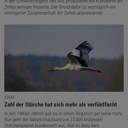
In der Schwerelosigkeit des Alls produzieren die Kraftwerke der
Zellen weniger Proteine. Der Grund dafür ist womöglich ein
verringerter Zusammenhalt der Zellen untereinander.
VÖGEL
:
Zahl der Störche hat sich mehr als verfünffacht
In den 1980er Jahren gab es in vielen Regionen gar keine mehr.
Nun geht der Naturschutzbund von 15 000 brütenden
Storchenpaaren bundesweit aus. Wie es dazu kam.