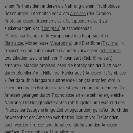
einen Partners dem anderen als Nahrung dienen. Trophobiose-
Beziehungen unterhalten vor allem
Ameisen
(der Familien
Knotenameisen
,
Drüsenameisen
,
Schuppenameisen
) zu
zuckerhaltigen Kot (
Honigtau
) ausscheidenden
Pflanzensaftsaugern
. In Europa sind das hauptsächlich
Blattläuse
, Mottenläuse
(
Aleurodina
)
und Blattflöhe
(
Psyllina
)
, in
tropischen und subtropischen Ländern vorwiegend
Schildläuse
und
Zikaden
, welche sich von Phloemsaft (
Siebröhrensaft
)
ernähren. Manche Ameisen lösen die Kotabgabe der Blattläuse
durch „Betrillern“ mit Hilfe ihrer Fühler aus (
Ameisen II
,
Symbiose
). Der daraufhin langsam austretende Honigtautropfen wird in
einem perianalen Borstenkranz festgehalten und dargeboten. Die
Ameisen gelangen durch Trophobiose an eine sehr energiereiche
Nahrung. Die Honigtaulieferanten (oft flügellos und während des
Pflanzensaftsaugens lange Zeit ortsgebunden) genießen durch die
Anwesenheit der Ameisen wehrhaften Schutz vor Freßfeinden,
auch werden ihre Eier und Jungtiere häufig von den Ameisen
gepflegt.
Ektosymbiose
,
Mutualismus
.