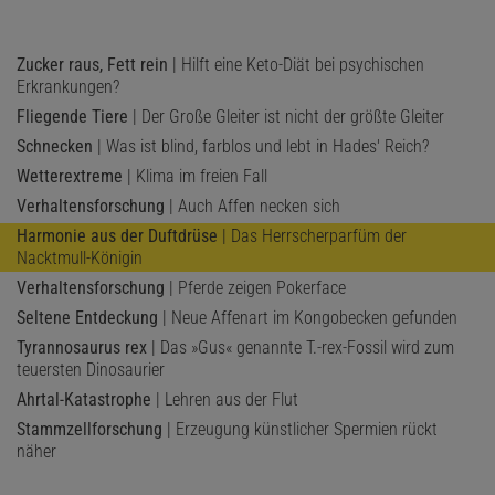
Zucker raus, Fett rein
| Hilft eine Keto-Diät bei psychischen
Erkrankungen?
Fliegende Tiere
| Der Große Gleiter ist nicht der größte Gleiter
Schnecken
| Was ist blind, farblos und lebt in Hades' Reich?
Wetterextreme
| Klima im freien Fall
Verhaltensforschung
| Auch Affen necken sich
Harmonie aus der Duftdrüse
| Das Herrscherparfüm der
Nacktmull-Königin
Verhaltensforschung
| Pferde zeigen Pokerface
Seltene Entdeckung
| Neue Affenart im Kongobecken gefunden
Tyrannosaurus rex
| Das »Gus« genannte T.-rex-Fossil wird zum
teuersten Dinosaurier
Ahrtal-Katastrophe
| Lehren aus der Flut
Stammzellforschung
| Erzeugung künstlicher Spermien rückt
näher