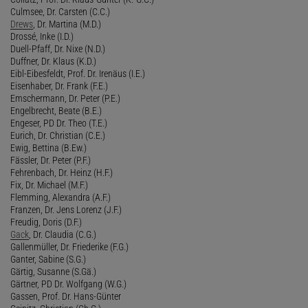
Culmsee, Dr. Carsten (C.C.)
Drews
, Dr. Martina (M.D.)
Drossé, Inke (I.D.)
Duell-Pfaff, Dr. Nixe (N.D.)
Duffner, Dr. Klaus (K.D.)
Eibl-Eibesfeldt, Prof. Dr. Irenäus (I.E.)
Eisenhaber, Dr. Frank (F.E.)
Emschermann, Dr. Peter (P.E.)
Engelbrecht, Beate (B.E.)
Engeser, PD Dr. Theo (T.E.)
Eurich, Dr. Christian (C.E.)
Ewig, Bettina (B.Ew.)
Fässler, Dr. Peter (P.F.)
Fehrenbach, Dr. Heinz (H.F.)
Fix, Dr. Michael (M.F.)
Flemming, Alexandra (A.F.)
Franzen, Dr. Jens Lorenz (J.F.)
Freudig, Doris (D.F.)
Gack
, Dr. Claudia (C.G.)
Gallenmüller, Dr. Friederike (F.G.)
Ganter, Sabine (S.G.)
Gärtig, Susanne (S.Gä.)
Gärtner, PD Dr. Wolfgang (W.G.)
Gassen, Prof. Dr. Hans-Günter