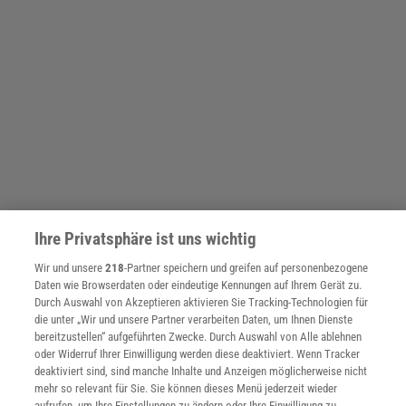
Ihre Privatsphäre ist uns wichtig
Wir und unsere
218
-Partner speichern und greifen auf personenbezogene
SPONSORED
PARTNERINHALTE
Daten wie Browserdaten oder eindeutige Kennungen auf Ihrem Gerät zu.
Anzeige
Durch Auswahl von Akzeptieren aktivieren Sie Tracking-Technologien für
die unter „Wir und unsere Partner verarbeiten Daten, um Ihnen Dienste
bereitzustellen“ aufgeführten Zwecke. Durch Auswahl von Alle ablehnen
oder Widerruf Ihrer Einwilligung werden diese deaktiviert. Wenn Tracker
deaktiviert sind, sind manche Inhalte und Anzeigen möglicherweise nicht
mehr so relevant für Sie. Sie können dieses Menü jederzeit wieder
aufrufen, um Ihre Einstellungen zu ändern oder Ihre Einwilligung zu