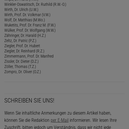
Winkler-Oswatitsch, Dr. Ruthild (R.W.-O.)
Wirth, Dr. Ulrich (U.W.)
Wirth, Prof. Dr. Volkmar (V.W.)
Wolf, Dr. Matthias (M.Wo.)
Wuketits, Prof. Dr. Franz M. (F.W.)
Wülker, Prof. Dr. Wolfgang (W.W.)
Zähringer, Dr. Harald (H.Z.)
Zeltz, Dr. Patric (P.Z.)
Ziegler, Prof. Dr. Hubert
Ziegler, Dr. Reinhard (R.Z.)
Zimmermann, Prof. Dr. Manfred
Zissler, Dr. Dieter (D.Z.)
Zöller, Thomas (T.Z.)
Zompro, Dr. Oliver (O.Z.)
SCHREIBEN SIE UNS!
Wenn Sie inhaltliche Anmerkungen zu diesem Artikel haben,
können Sie die Redaktion
per E-Mail
informieren. Wir lesen Ihre
Zuschrift, bitten jedoch um Verständnis, dass wir nicht jede