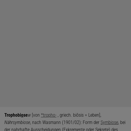
Trophobi
o
se
w
[von
*tropho-
, griech. biōsis = Leben],
Nährsymbiose
, nach Wasmann (1901/02): Form der
Symbiose
, bei
der nahrhafte Ausscheidungen (Exkremente oder Sekrete) des