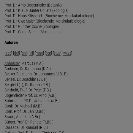
Prof. Dr. Arno Bogenrieder (Botanik)
Prof. Dr. Klaus-Günter Collatz (Zoologie)
Prof. Dr. Hans Kössel (†) (Biochemie, Molekularbiologie)
Prof. Dr. Uwe Maier (Biochemie, Molekularbiologie)
Prof. Dr. Günther Osche (Zoologie)
Prof. Dr. Georg Schön (Mikrobiologie)
Autoren
[
abc
] [
def
] [
ghi
] [
jkl
] [
mno
] [
pqr
] [
stuv
] [
wxyz
]
Anhäuser
, Marcus (M.A.)
Arnheim, Dr. Katharina (K.A.)
Becker-Follmann, Dr. Johannes (J.B.-F.)
Bensel, Dr. Joachim (J.Be.)
Bergfeld (†), Dr. Rainer (R.B.)
Berthold, Prof. Dr. Peter (P.B.)
Bogenrieder, Prof. Dr. Arno (A.B.)
Bohrmann, PD Dr. Johannes (J.B.)
Bonk, Dr. Michael (M.B.)
Born, Prof. Dr. Jan (J.Bo.)
Braun, Andreas (A.Br.)
Bürger, Prof. Dr. Renate (R.Bü.)
Cassada, Dr. Randall (R.C.)
Collatz, Prof. Dr. Klaus-Günter (K.-G.C.)