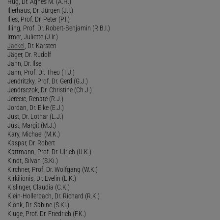
Hug, Dr. Agnes M. (A.H.)
Illerhaus, Dr. Jürgen (J.I.)
Illes, Prof. Dr. Peter (P.I.)
Illing, Prof. Dr. Robert-Benjamin (R.B.I.)
Irmer, Juliette (J.Ir.)
Jaekel
, Dr. Karsten
Jäger, Dr. Rudolf
Jahn, Dr. Ilse
Jahn, Prof. Dr. Theo (T.J.)
Jendritzky, Prof. Dr. Gerd (G.J.)
Jendrsczok, Dr. Christine (Ch.J.)
Jerecic, Renate (R.J.)
Jordan, Dr. Elke (E.J.)
Just, Dr. Lothar (L.J.)
Just, Margit (M.J.)
Kary, Michael (M.K.)
Kaspar, Dr. Robert
Kattmann, Prof. Dr. Ulrich (U.K.)
Kindt, Silvan (S.Ki.)
Kirchner, Prof. Dr. Wolfgang (W.K.)
Kirkilionis, Dr. Evelin (E.K.)
Kislinger, Claudia (C.K.)
Klein-Hollerbach, Dr. Richard (R.K.)
Klonk, Dr. Sabine (S.Kl.)
Kluge, Prof. Dr. Friedrich (F.K.)