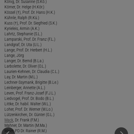
König, Dr. Susanne (S.Kö.)
Körner, Dr. Helge (H.Kör.)
Kössel (†), Prof. Dr. Hans (H.K.)
Kühnle, Ralph (R.Kü.)
Kuss (†), Prof. Dr. Siegfried (S.K.)
Kyrieleis, Armin (A.K.)
Lahrtz, Stephanie (S.L.)
Lamparski, Prof. Dr. Franz (F.L.)
Landgraf, Dr. Uta (U.L.)
Lange, Prof. Dr. Herbert (H.L.)
Lange, Jörg
Langer, Dr. Bernd (B.La.)
Larbolette, Dr. Oliver (O.L.)
Laurien-Kehnen, Dr. Claudia (C.L.)
Lay, Dr. Martin (M.L.)
Lechner-Ssymank, Brigitte (B.Le.)
Leinberger, Annette (A.L.)
Leven, Prof. Franz-Josef (F.J.L.)
Liedvogel, Prof. Dr. Bodo (B.L.)
Littke, Dr. habil. Walter (W.L.)
Loher, Prof. Dr. Werner (W.Lo.)
Lützenkirchen, Dr. Günter (G.L.)
Mack
, Dr. Frank (F.M.)
Mahner, Dr. Martin (M.Ma.)
Maier, PD Dr. Rainer (R.M.)