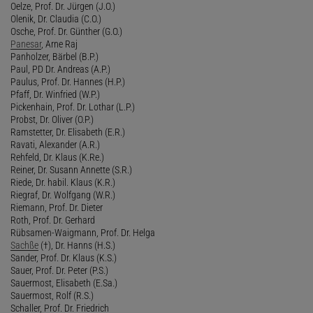
Oelze, Prof. Dr. Jürgen (J.O.)
Olenik, Dr. Claudia (C.O.)
Osche, Prof. Dr. Günther (G.O.)
Panesar
, Arne Raj
Panholzer, Bärbel (B.P.)
Paul, PD Dr. Andreas (A.P.)
Paulus, Prof. Dr. Hannes (H.P.)
Pfaff, Dr. Winfried (W.P.)
Pickenhain, Prof. Dr. Lothar (L.P.)
Probst, Dr. Oliver (O.P.)
Ramstetter, Dr. Elisabeth (E.R.)
Ravati, Alexander (A.R.)
Rehfeld, Dr. Klaus (K.Re.)
Reiner, Dr. Susann Annette (S.R.)
Riede, Dr. habil. Klaus (K.R.)
Riegraf, Dr. Wolfgang (W.R.)
Riemann, Prof. Dr. Dieter
Roth, Prof. Dr. Gerhard
Rübsamen-Waigmann, Prof. Dr. Helga
Sachße
(†), Dr. Hanns (H.S.)
Sander, Prof. Dr. Klaus (K.S.)
Sauer, Prof. Dr. Peter (P.S.)
Sauermost, Elisabeth (E.Sa.)
Sauermost, Rolf (R.S.)
Schaller, Prof. Dr. Friedrich