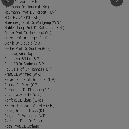
Neub, Dr. Martin (M.N.)
Neumann, Dr. Harald (H.Ne.)
Neumann, Prof. Dr. Herbert (H.N.)
Nick, PD Dr. Peter (P.N.)
Nörenberg, Prof. Dr. Wolfgang (W.N.)
Nübler-Jung, Prof. Dr. Katharina (K.N.)
Oehler, Prof. Dr. Jochen (J.Oe.)
Oelze, Prof. Dr. Jürgen (J.O.)
Olenik, Dr. Claudia (C.O.)
Osche, Prof. Dr. Günther (G.O.)
Panesar
, Arne Raj
Panholzer, Bärbel (B.P.)
Paul, PD Dr. Andreas (A.P.)
Paulus, Prof. Dr. Hannes (H.P.)
Pfaff, Dr. Winfried (W.P.)
Pickenhain, Prof. Dr. Lothar (L.P.)
Probst, Dr. Oliver (O.P.)
Ramstetter, Dr. Elisabeth (E.R.)
Ravati, Alexander (A.R.)
Rehfeld, Dr. Klaus (K.Re.)
Reiner, Dr. Susann Annette (S.R.)
Riede, Dr. habil. Klaus (K.R.)
Riegraf, Dr. Wolfgang (W.R.)
Riemann, Prof. Dr. Dieter
Roth, Prof. Dr. Gerhard