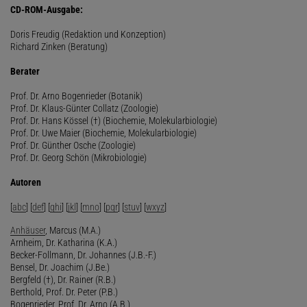
CD-ROM-Ausgabe:
Doris Freudig (Redaktion und Konzeption)
Richard Zinken (Beratung)
Berater
Prof. Dr. Arno Bogenrieder (Botanik)
Prof. Dr. Klaus-Günter Collatz (Zoologie)
Prof. Dr. Hans Kössel (†) (Biochemie, Molekularbiologie)
Prof. Dr. Uwe Maier (Biochemie, Molekularbiologie)
Prof. Dr. Günther Osche (Zoologie)
Prof. Dr. Georg Schön (Mikrobiologie)
Autoren
[
abc
] [
def
] [
ghi
] [
jkl
] [
mno
] [
pqr
] [
stuv
] [
wxyz
]
Anhäuser
, Marcus (M.A.)
Arnheim, Dr. Katharina (K.A.)
Becker-Follmann, Dr. Johannes (J.B.-F.)
Bensel, Dr. Joachim (J.Be.)
Bergfeld (†), Dr. Rainer (R.B.)
Berthold, Prof. Dr. Peter (P.B.)
Bogenrieder, Prof. Dr. Arno (A.B.)