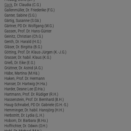
Gack
, Dr. Claudia (C.G.)
Gallenmüller, Dr. Friederike (F.G.)
Ganter, Sabine (S.G.)
Gärtig, Susanne (S.Gä.)
Gärtner, PD Dr. Wolfgang (W.G.)
Gassen, Prof. Dr. Hans-Günter
Geinitz, Christian (Ch.G.)
Genth, Dr. Harald (H.G.)
Gläser, Dr. Birgitta (B.G.)
Götting, Prof. Dr. Klaus-Jürgen (K.-J.G.)
Grasser, Dr. habil. Klaus (K.G.)
Grieß, Dr. Eike (E.G.)
Grüttner, Dr. Astrid (A.G.)
Häbe, Martina (M.Hä.)
Haken, Prof. Dr. Hermann
Hanser, Dr. Hartwig (H.Ha.)
Harder, Deane Lee (D.Ha.)
Hartmann, Prof. Dr. Rüdiger (R.H.)
Hassenstein, Prof. Dr. Bernhard (B.H.)
Haug-Schnabel, PD Dr. Gabriele (G.H.-S.)
Hemminger, Dr. habil. Hansjörg (H.H.)
Herbstritt, Dr. Lydia (L.H.)
Hobom, Dr. Barbara (B.Ho.)
Hoffrichter, Dr. Odwin (O.H.)
Hohl, Dr. Michael (M.H.)