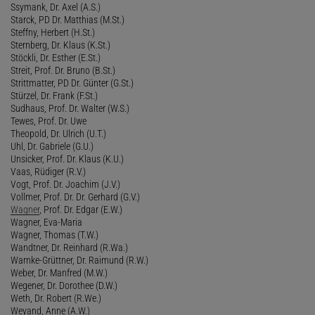
Ssymank, Dr. Axel (A.S.)
Starck, PD Dr. Matthias (M.St.)
Steffny, Herbert (H.St.)
Sternberg, Dr. Klaus (K.St.)
Stöckli, Dr. Esther (E.St.)
Streit, Prof. Dr. Bruno (B.St.)
Strittmatter, PD Dr. Günter (G.St.)
Stürzel, Dr. Frank (F.St.)
Sudhaus, Prof. Dr. Walter (W.S.)
Tewes, Prof. Dr. Uwe
Theopold, Dr. Ulrich (U.T.)
Uhl, Dr. Gabriele (G.U.)
Unsicker, Prof. Dr. Klaus (K.U.)
Vaas, Rüdiger (R.V.)
Vogt, Prof. Dr. Joachim (J.V.)
Vollmer, Prof. Dr. Dr. Gerhard (G.V.)
Wagner
, Prof. Dr. Edgar (E.W.)
Wagner, Eva-Maria
Wagner, Thomas (T.W.)
Wandtner, Dr. Reinhard (R.Wa.)
Warnke-Grüttner, Dr. Raimund (R.W.)
Weber, Dr. Manfred (M.W.)
Wegener, Dr. Dorothee (D.W.)
Weth, Dr. Robert (R.We.)
Weyand, Anne (A.W.)