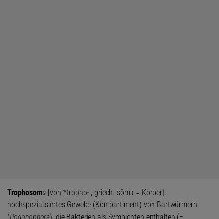
Trophos
o
m
s
[von
*tropho-
, griech. sōma = Körper],
hochspezialisiertes Gewebe (Kompartiment) von Bartwürmern
(
Pogonophora
), die Bakterien als Symbionten enthalten (=