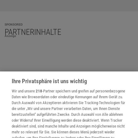
SPONSORED
PARTNERINHALTE
Anzeige
Ihre Privatsphäre ist uns wichtig
Wir und unsere
218
-Partner speichern und greifen auf personenbezogene
Daten wie Browserdaten oder eindeutige Kennungen auf Ihrem Gerät zu.
Durch Auswahl von Akzeptieren aktivieren Sie Tracking-Technologien für
die unter „Wir und unsere Partner verarbeiten Daten, um Ihnen Dienste
bereitzustellen“ aufgeführten Zwecke. Durch Auswahl von Alle ablehnen
oder Widerruf Ihrer Einwilligung werden diese deaktiviert. Wenn Tracker
deaktiviert sind, sind manche Inhalte und Anzeigen möglicherweise nicht
mehr so relevant für Sie. Sie können dieses Menü jederzeit wieder
aufrufen, um Ihre Einstellungen zu ändern oder Ihre Einwilligung zu