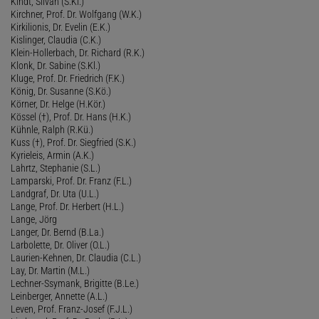
Kindt, Silvan (S.Ki.)
Kirchner, Prof. Dr. Wolfgang (W.K.)
Kirkilionis, Dr. Evelin (E.K.)
Kislinger, Claudia (C.K.)
Klein-Hollerbach, Dr. Richard (R.K.)
Klonk, Dr. Sabine (S.Kl.)
Kluge, Prof. Dr. Friedrich (F.K.)
König, Dr. Susanne (S.Kö.)
Körner, Dr. Helge (H.Kör.)
Kössel (†), Prof. Dr. Hans (H.K.)
Kühnle, Ralph (R.Kü.)
Kuss (†), Prof. Dr. Siegfried (S.K.)
Kyrieleis, Armin (A.K.)
Lahrtz, Stephanie (S.L.)
Lamparski, Prof. Dr. Franz (F.L.)
Landgraf, Dr. Uta (U.L.)
Lange, Prof. Dr. Herbert (H.L.)
Lange, Jörg
Langer, Dr. Bernd (B.La.)
Larbolette, Dr. Oliver (O.L.)
Laurien-Kehnen, Dr. Claudia (C.L.)
Lay, Dr. Martin (M.L.)
Lechner-Ssymank, Brigitte (B.Le.)
Leinberger, Annette (A.L.)
Leven, Prof. Franz-Josef (F.J.L.)