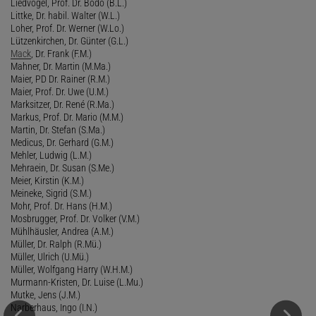
Liedvogel, Prof. Dr. Bodo (B.L.)
Littke, Dr. habil. Walter (W.L.)
Loher, Prof. Dr. Werner (W.Lo.)
Lützenkirchen, Dr. Günter (G.L.)
Mack
, Dr. Frank (F.M.)
Mahner, Dr. Martin (M.Ma.)
Maier, PD Dr. Rainer (R.M.)
Maier, Prof. Dr. Uwe (U.M.)
Marksitzer, Dr. René (R.Ma.)
Markus, Prof. Dr. Mario (M.M.)
Martin, Dr. Stefan (S.Ma.)
Medicus, Dr. Gerhard (G.M.)
Mehler, Ludwig (L.M.)
Mehraein, Dr. Susan (S.Me.)
Meier, Kirstin (K.M.)
Meineke, Sigrid (S.M.)
Mohr, Prof. Dr. Hans (H.M.)
Mosbrugger, Prof. Dr. Volker (V.M.)
Mühlhäusler, Andrea (A.M.)
Müller, Dr. Ralph (R.Mü.)
Müller, Ulrich (U.Mü.)
Müller, Wolfgang Harry (W.H.M.)
Murmann-Kristen, Dr. Luise (L.Mu.)
Mutke, Jens (J.M.)
Narberhaus, Ingo (I.N.)