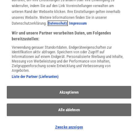
NACH OBEN
widerrufen, indem Sie auf den Link Voreinstellungen verwalten am
unteren Rand der Webseite klicken. Ihre Einstellungen gelten innerhalb
unseres Website. Weitere Informationen finden Sie in unserer
Für Sie im Spektrum-Shop und am Kiosk:
Datenschutzerklärung.
Datenschutz
Impressum
Wir und unsere Partner verarbeiten Daten, um Folgendes
bereitzustellen:
Verwendung genauer Standortdaten. Endgeräteeigenschaften zur
Identifikation aktiv abfragen. Speichern von oder Zugriff auf
Informationen auf einem Endgerät. Personalisierte Werbung und Inhalte,
Messung von Werbeleistung und der Performance von Inhalten,
Zielgruppenforschung sowie Entwicklung und Verbesserung von
Angeboten.
WEITERE NEUERSCHEINUNGEN
SPEKTRUM SHOP
Liste der Partner (Lieferanten)
Akzeptieren
Spektrum
.de-Newsletter abonnieren
Alle ablehnen
JETZT ANMELDEN!
Sie können unsere Newsletter jederzeit wieder abbestellen. Infos zu unserem Umgang
Zwecke anzeigen
mit Ihren personenbezogenen Daten finden Sie in unserer
Datenschutzerklärung
.