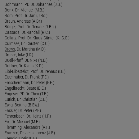
Bohrmann, PD Dr. Johannes (J.B.)
Bonk, Dr. Michael (M.B.)
Born, Prof. Dr. Jan (J.Bo.)
Braun, Andreas (A.Br.)
Bürger, Prof. Dr. Renate (R.Bü.)
Cassada, Dr. Randall (R.C.)
Collatz, Prof. Dr. Klaus-Günter (K.-G.C.)
Culmsee, Dr. Carsten (C.C.)
Drews
, Dr. Martina (M.D.)
Drossé, Inke (I.D.)
Duell-Pfaff, Dr. Nixe (N.D.)
Duffner, Dr. Klaus (K.D.)
Eibl-Eibesfeldt, Prof. Dr. Irenäus (I.E.)
Eisenhaber, Dr. Frank (F.E.)
Emschermann, Dr. Peter (P.E.)
Engelbrecht, Beate (B.E.)
Engeser, PD Dr. Theo (T.E.)
Eurich, Dr. Christian (C.E.)
Ewig, Bettina (B.Ew.)
Fässler, Dr. Peter (P.F.)
Fehrenbach, Dr. Heinz (H.F.)
Fix, Dr. Michael (M.F.)
Flemming, Alexandra (A.F.)
Franzen, Dr. Jens Lorenz (J.F.)
Freudig, Doris (D.F.)