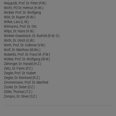
Weygoldt, Prof. Dr. Peter (P.W.)
Wicht, PD Dr. Helmut (H.Wi.)
Wickler, Prof. Dr. Wolfgang
Wild, Dr. Rupert (R.Wi.)
Wilker, Lars (L.W.)
Wilmanns, Prof. Dr. Otti
Wilps, Dr. Hans (H.W.)
Winkler-Oswatitsch, Dr. Ruthild (R.W.-O.)
Wirth, Dr. Ulrich (U.W.)
Wirth, Prof. Dr. Volkmar (V.W.)
Wolf, Dr. Matthias (M.Wo.)
Wuketits, Prof. Dr. Franz M. (F.W.)
Wülker, Prof. Dr. Wolfgang (W.W.)
Zähringer, Dr. Harald (H.Z.)
Zeltz, Dr. Patric (P.Z.)
Ziegler, Prof. Dr. Hubert
Ziegler, Dr. Reinhard (R.Z.)
Zimmermann, Prof. Dr. Manfred
Zissler, Dr. Dieter (D.Z.)
Zöller, Thomas (T.Z.)
Zompro, Dr. Oliver (O.Z.)