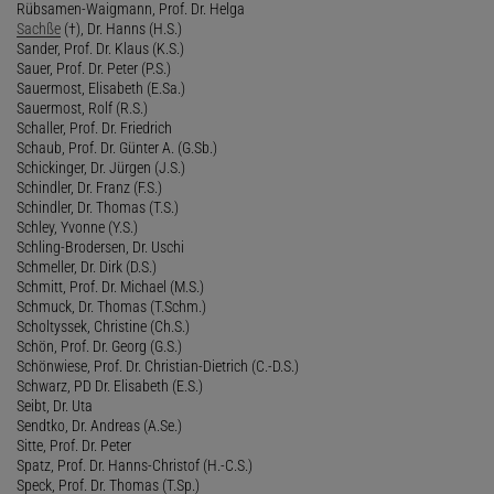
Rübsamen-Waigmann, Prof. Dr. Helga
Sachße
(†), Dr. Hanns (H.S.)
Sander, Prof. Dr. Klaus (K.S.)
Sauer, Prof. Dr. Peter (P.S.)
Sauermost, Elisabeth (E.Sa.)
Sauermost, Rolf (R.S.)
Schaller, Prof. Dr. Friedrich
Schaub, Prof. Dr. Günter A. (G.Sb.)
Schickinger, Dr. Jürgen (J.S.)
Schindler, Dr. Franz (F.S.)
Schindler, Dr. Thomas (T.S.)
Schley, Yvonne (Y.S.)
Schling-Brodersen, Dr. Uschi
Schmeller, Dr. Dirk (D.S.)
Schmitt, Prof. Dr. Michael (M.S.)
Schmuck, Dr. Thomas (T.Schm.)
Scholtyssek, Christine (Ch.S.)
Schön, Prof. Dr. Georg (G.S.)
Schönwiese, Prof. Dr. Christian-Dietrich (C.-D.S.)
Schwarz, PD Dr. Elisabeth (E.S.)
Seibt, Dr. Uta
Sendtko, Dr. Andreas (A.Se.)
Sitte, Prof. Dr. Peter
Spatz, Prof. Dr. Hanns-Christof (H.-C.S.)
Speck, Prof. Dr. Thomas (T.Sp.)