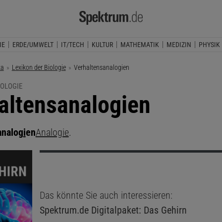
IE
ERDE/UMWELT
IT/TECH
KULTUR
MATHEMATIK
MEDIZIN
PHYSIK
ka
Lexikon der Biologie
Aktuelle Seite:
Verhaltensanalogien
IOLOGIE
altensanalogien
analog
i
en
Analogie
.
Das könnte Sie auch interessieren:
Spektrum.de
Digitalpaket: Das Gehirn