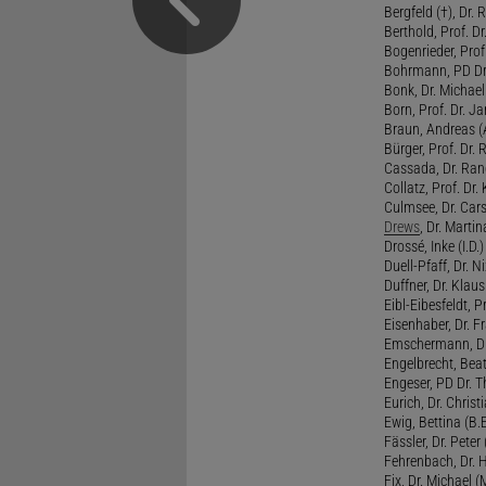
Bergfeld (†), Dr. 
Berthold, Prof. Dr.
Bogenrieder, Prof.
Bohrmann, PD Dr.
Bonk, Dr. Michael
Born, Prof. Dr. Ja
Braun, Andreas (A
Bürger, Prof. Dr. 
Cassada, Dr. Rand
Collatz, Prof. Dr.
Culmsee, Dr. Cars
Drews
, Dr. Martin
Drossé, Inke (I.D.)
Duell-Pfaff, Dr. Ni
Duffner, Dr. Klaus
Eibl-Eibesfeldt, Pr
Eisenhaber, Dr. Fr
Emschermann, Dr. 
Engelbrecht, Beat
Engeser, PD Dr. Th
Eurich, Dr. Christi
Ewig, Bettina (B.
Fässler, Dr. Peter (
Fehrenbach, Dr. H
Fix, Dr. Michael (M