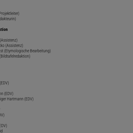
rojektleiter)
dakteurin)
ktion
(Assistenz)
ko (Assistenz)
st (Etymologische Bearbeitung)
(Bildtafelredaktion)
h
 (EDV)
nn (EDV)
diger Hartmann (EDV)
r
DV)
(EDV)
id