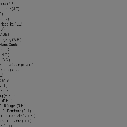
dra (A.F.)
Lorenz (J.F.)
.)
 (C.G.)
riederike (F.G.)
G.)
S.Gä.)
olfgang (W.G.)
. Hans-Günter
 (Ch.G.)
 (H.G.)
a (B.G.)
 Klaus-Jürgen (K.-J.G.)
. Klaus (K.G.)
G.)
d (A.G.)
.Hä.)
 Hermann
ig (H.Ha.)
 (D.Ha.)
r. Rüdiger (R.H.)
. Dr. Bernhard (B.H.)
 Dr. Gabriele (G.H.-S.)
bil. Hansjörg (H.H.)
ia (L.H.)