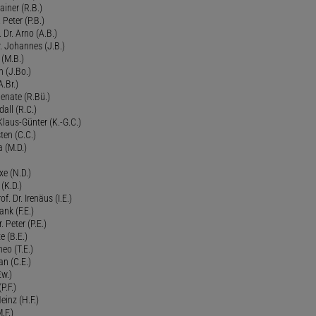
Rainer (R.B.)
 Peter (P.B.)
 Dr. Arno (A.B.)
 Johannes (J.B.)
 (M.B.)
n (J.Bo.)
.Br.)
Renate (R.Bü.)
all (R.C.)
 Klaus-Günter (K.-G.C.)
ten (C.C.)
a (M.D.)
xe (N.D.)
 (K.D.)
of. Dr. Irenäus (I.E.)
ank (F.E.)
Peter (P.E.)
e (B.E.)
eo (T.E.)
an (C.E.)
Ew.)
P.F.)
einz (H.F.)
.F.)