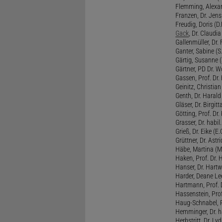
Flemming, Alexan
Franzen, Dr. Jens 
Freudig, Doris (D.F
Gack
, Dr. Claudia
Gallenmüller, Dr. F
Ganter, Sabine (S.
Gärtig, Susanne (
Gärtner, PD Dr. W
Gassen, Prof. Dr
Geinitz, Christian
Genth, Dr. Harald
Gläser, Dr. Birgitt
Götting, Prof. Dr.
Grasser, Dr. habil
Grieß, Dr. Eike (E.
Grüttner, Dr. Astri
Häbe, Martina (M
Haken, Prof. Dr.
Hanser, Dr. Hartw
Harder, Deane Lee
Hartmann, Prof. D
Hassenstein, Prof
Haug-Schnabel, PD
Hemminger, Dr. ha
Herbstritt, Dr. Lyd