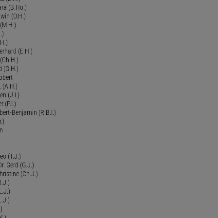
ra (B.Ho.)
dwin (O.H.)
 (M.H.)
.)
H.)
erhard (E.H.)
(Ch.H.)
d (G.H.)
obert
 (A.H.)
en (J.I.)
r (P.I.)
Robert-Benjamin (R.B.I.)
.)
en
eo (T.J.)
Dr. Gerd (G.J.)
ristine (Ch.J.)
.J.)
E.J.)
.J.)
)
K.)