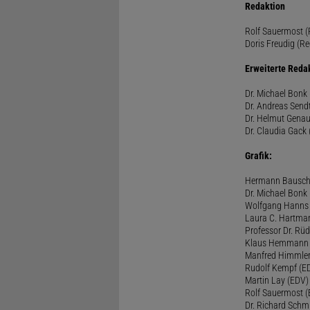
Redaktion
Rolf Sauermost (P
Doris Freudig (Re
Erweiterte Reda
Dr. Michael Bonk 
Dr. Andreas Sendt
Dr. Helmut Genau
Dr. Claudia Gack 
Grafik:
Hermann Bausc
Dr. Michael Bonk
Wolfgang Hanns
Laura C. Hartma
Professor Dr. Rü
Klaus Hemmann
Manfred Himmle
Rudolf Kempf (E
Martin Lay (EDV)
Rolf Sauermost 
Dr. Richard Schm