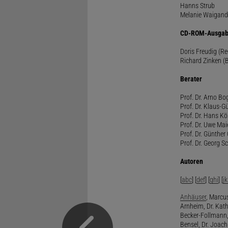
Hanns Strub
Melanie Waigand
CD-ROM-Ausgab
Doris Freudig (R
Richard Zinken (
Berater
Prof. Dr. Arno Bo
Prof. Dr. Klaus-G
Prof. Dr. Hans Kö
Prof. Dr. Uwe Mai
Prof. Dr. Günther
Prof. Dr. Georg S
Autoren
[
abc
] [
def
] [
ghi
] [
jk
Anhäuser
, Marcus
Arnheim, Dr. Kath
Becker-Follmann, 
Bensel, Dr. Joach