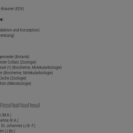
-Brauner (EDV)
e:
edaktion und Konzeption)
Beratung)
genrieder (Botanik)
ünter Collatz (Zoologie)
ssel (†) (Biochemie, Molekularbiologie)
er (Biochemie, Molekularbiologie)
 Osche (Zoologie)
chön (Mikrobiologie)
l
] [
mno
] [
pqr
] [
stuv
] [
wxyz
]
 (M.A.)
arina (K.A.)
Dr. Johannes (J.B.-F.)
im (J.Be.)