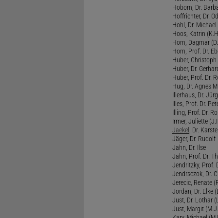
Hobom, Dr. Barba
Hoffrichter, Dr. O
Hohl, Dr. Michael
Hoos, Katrin (K.H
Horn, Dagmar (D.
Horn, Prof. Dr. Eb
Huber, Christoph 
Huber, Dr. Gerhar
Huber, Prof. Dr. R
Hug, Dr. Agnes M.
Illerhaus, Dr. Jürg
Illes, Prof. Dr. Pete
Illing, Prof. Dr. 
Irmer, Juliette (J.Ir
Jaekel
, Dr. Karst
Jäger, Dr. Rudolf
Jahn, Dr. Ilse
Jahn, Prof. Dr. Th
Jendritzky, Prof. 
Jendrsczok, Dr. Ch
Jerecic, Renate (R
Jordan, Dr. Elke (
Just, Dr. Lothar (L
Just, Margit (M.J.
Kary, Michael (M.