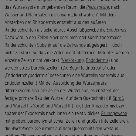
das Wurzelsystem umgebenden Raum, die
Rhizosphäre
, nach
Wasser und Nährsalzen gleichsam „durchwühlen“. Mit dem
Absterben der Rhizodermis entsteht aus den äußeren
Rindenschichten als sekundäres Abschlußgewebe die
Exodermis
.
Dazu wird in den Zellen einer oder mehrerer subrhizodermaler
Rindenschichten
Suberin
auf die
Zellwände
abgelagert – doch
nicht zu stark, so daß die Zellen nicht absterben. Mitunter werden
einzelne Zellen nicht verkorkt (
Verkorkung
,
Endodermis
) und
werden so zu Durchlaßzellen. (Die Begriffe „Intercutis“ oder
„Endodermhypodermis“ bezeichnen eine Wurzelhypodermis aus
Endodermzellen.) Mit der Ausbildung der Wurzelhaare
differenzieren sich alle Zellen der Wurzel aus, es entsteht der
fertige, primäre Bau der Wurzel. Auf dem Querschnitt ( ß
Sproß
und Wurzel I
ß
Sproß und Wurzel II
) folgt der Rhizodermis bzw.
später der Exodermis nach innen ein relativ dickes
Grundgewebe
mit großen, parenchymatischen Zellen und großen Interzellularen,
die
Wurzelrinde
. Sie nimmt auf dem Querschnitt den weitaus