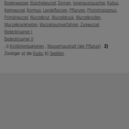
Bodenwasser
,
Büschelwurzel
,
Dornen
,
Ionenaustauscher
,
Kallus
,
Keimwurzel
,
Kormus
,
Landpflanzen
,
Pflanzen
,
Phototropismus
,
Primärwurzel
,
Wurzelbrut
,
Wurzeldruck
,
Wurzelknollen
,
Wurzelkrankheiten
,
Wurzelraumverfahren
,
Zugwurzel
;
Bedecktsamer I
Bedecktsamer II
, ö
Knöllchenbakterien
,
Wasserhaushalt (der Pflanze)
.
2)
Zoologie: a) die
Radix
; b)
Seelilien
.