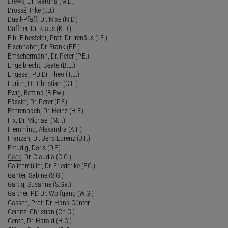
Drews
, Dr. Martina (M.D.)
Drossé, Inke (I.D.)
Duell-Pfaff, Dr. Nixe (N.D.)
Duffner, Dr. Klaus (K.D.)
Eibl-Eibesfeldt, Prof. Dr. Irenäus (I.E.)
Eisenhaber, Dr. Frank (F.E.)
Emschermann, Dr. Peter (P.E.)
Engelbrecht, Beate (B.E.)
Engeser, PD Dr. Theo (T.E.)
Eurich, Dr. Christian (C.E.)
Ewig, Bettina (B.Ew.)
Fässler, Dr. Peter (P.F.)
Fehrenbach, Dr. Heinz (H.F.)
Fix, Dr. Michael (M.F.)
Flemming, Alexandra (A.F.)
Franzen, Dr. Jens Lorenz (J.F.)
Freudig, Doris (D.F.)
Gack
, Dr. Claudia (C.G.)
Gallenmüller, Dr. Friederike (F.G.)
Ganter, Sabine (S.G.)
Gärtig, Susanne (S.Gä.)
Gärtner, PD Dr. Wolfgang (W.G.)
Gassen, Prof. Dr. Hans-Günter
Geinitz, Christian (Ch.G.)
Genth, Dr. Harald (H.G.)