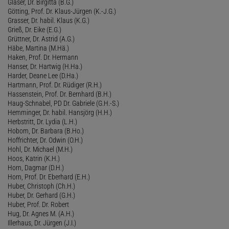
Gläser, Dr. Birgitta (B.G.)
Götting, Prof. Dr. Klaus-Jürgen (K.-J.G.)
Grasser, Dr. habil. Klaus (K.G.)
Grieß, Dr. Eike (E.G.)
Grüttner, Dr. Astrid (A.G.)
Häbe, Martina (M.Hä.)
Haken, Prof. Dr. Hermann
Hanser, Dr. Hartwig (H.Ha.)
Harder, Deane Lee (D.Ha.)
Hartmann, Prof. Dr. Rüdiger (R.H.)
Hassenstein, Prof. Dr. Bernhard (B.H.)
Haug-Schnabel, PD Dr. Gabriele (G.H.-S.)
Hemminger, Dr. habil. Hansjörg (H.H.)
Herbstritt, Dr. Lydia (L.H.)
Hobom, Dr. Barbara (B.Ho.)
Hoffrichter, Dr. Odwin (O.H.)
Hohl, Dr. Michael (M.H.)
Hoos, Katrin (K.H.)
Horn, Dagmar (D.H.)
Horn, Prof. Dr. Eberhard (E.H.)
Huber, Christoph (Ch.H.)
Huber, Dr. Gerhard (G.H.)
Huber, Prof. Dr. Robert
Hug, Dr. Agnes M. (A.H.)
Illerhaus, Dr. Jürgen (J.I.)