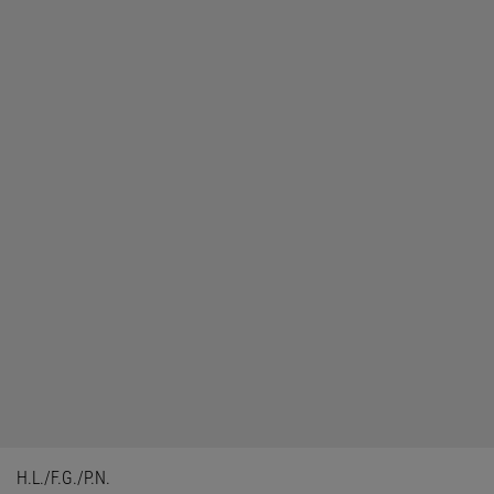
H.L./F.G./P.N.