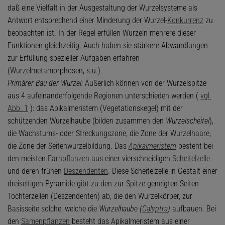
daß eine Vielfalt in der Ausgestaltung der Wurzelsysteme als
Antwort entsprechend einer Minderung der Wurzel-
Konkurrenz
zu
beobachten ist. In der Regel erfüllen Wurzeln mehrere dieser
Funktionen gleichzeitig. Auch haben sie stärkere Abwandlungen
zur Erfüllung spezieller Aufgaben erfahren
(Wurzelmetamorphosen, s.u.).
Primärer Bau der Wurzel:
Äußerlich können von der Wurzelspitze
aus 4 aufeinanderfolgende Regionen unterschieden werden (
vgl.
Abb. 1
): das Apikalmeristem (Vegetationskegel) mit der
schützenden Wurzelhaube (bilden zusammen den
Wurzelscheitel
),
die Wachstums- oder Streckungszone, die Zone der Wurzelhaare,
die Zone der Seitenwurzelbildung. Das
Apikalmeristem
besteht bei
den meisten
Farnpflanzen
aus einer vierschneidigen
Scheitelzelle
und deren frühen
Deszendenten
. Diese Scheitelzelle in Gestalt einer
dreiseitigen Pyramide gibt zu den zur Spitze geneigten Seiten
Tochterzellen (Deszendenten) ab, die den Wurzelkörper, zur
Basisseite solche, welche die
Wurzelhaube (
Calyptra
)
aufbauen. Bei
den
Samenpflanzen
besteht das Apikalmeristem aus einer