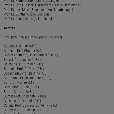
Prof. Dr. Klaus-Günter Collatz (Zoologie)
Prof. Dr. Hans Kössel (†) (Biochemie, Molekularbiologie)
Prof. Dr. Uwe Maier (Biochemie, Molekularbiologie)
Prof. Dr. Günther Osche (Zoologie)
Prof. Dr. Georg Schön (Mikrobiologie)
Autoren
[
abc
] [
def
] [
ghi
] [
jkl
] [
mno
] [
pqr
] [
stuv
] [
wxyz
]
Anhäuser
, Marcus (M.A.)
Arnheim, Dr. Katharina (K.A.)
Becker-Follmann, Dr. Johannes (J.B.-F.)
Bensel, Dr. Joachim (J.Be.)
Bergfeld (†), Dr. Rainer (R.B.)
Berthold, Prof. Dr. Peter (P.B.)
Bogenrieder, Prof. Dr. Arno (A.B.)
Bohrmann, PD Dr. Johannes (J.B.)
Bonk, Dr. Michael (M.B.)
Born, Prof. Dr. Jan (J.Bo.)
Braun, Andreas (A.Br.)
Bürger, Prof. Dr. Renate (R.Bü.)
Cassada, Dr. Randall (R.C.)
Collatz, Prof. Dr. Klaus-Günter (K.-G.C.)
Culmsee, Dr. Carsten (C.C.)