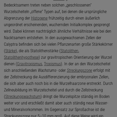
Bedecktsamern treten neben solchen „geschlossenen“
Wurzelscheiteln „offene“ Typen auf, bei denen die ursprüngliche
Abgrenzung der
Histogene
frühzeitig durch einen äußerlich
ungeordnet erscheinenden, wuchernden Initialkomplex gesprengt
wird. Dabei können nachträglich ähnliche Verhältnisse wie bei den
Nacktsamern entstehen. In den ausgewachsenen Zellen der
Calyptra befinden sich bei vielen Pflanzenarten große Stärkekörner
(
Stärke
), die als Statolithenstärke (
Statolithen
,
Statolithenhypothese
) zur gravitropischen Orientierung der Wurzel
dienen (
Gravitropismus
,
Tropismus
). In der an den Wurzelscheitel
sich anschließenden
Wachstums
- oder
Streckungszone
erfolgt mit
der Zellstreckung die Ausdifferenzierung der embryonalen Zellen,
die sich aber auch noch bis in die Wurzelhaarzone erstreckt. Durch
Zellneubildung im Wurzelscheitel und durch die Zellstreckung
(
Streckungswachstum
) dringt die Wurzelspitze ständig im Boden
weiter vor und erschließt damit aber auch ständig neue Wasser-
und Mineralvorkommen. Im Gegensatz zur Sproßachse ist die
Streckungszone nur 5–10 mm groß. Auf diese Weise wird ein