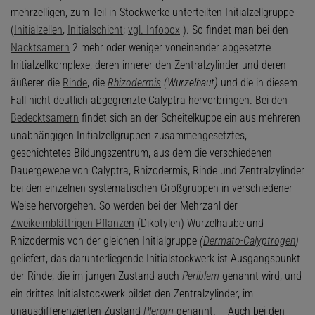
mehrzelligen, zum Teil in Stockwerke unterteilten Initialzellgruppe
(
Initialzellen
,
Initialschicht
;
vgl. Infobox
). So findet man bei den
Nacktsamern
2 mehr oder weniger voneinander abgesetzte
Initialzellkomplexe, deren innerer den Zentralzylinder und deren
äußerer die
Rinde
, die
Rhizodermis
(Wurzelhaut)
und die in diesem
Fall nicht deutlich abgegrenzte Calyptra hervorbringen. Bei den
Bedecktsamern
findet sich an der Scheitelkuppe ein aus mehreren
unabhängigen Initialzellgruppen zusammengesetztes,
geschichtetes Bildungszentrum, aus dem die verschiedenen
Dauergewebe von Calyptra, Rhizodermis, Rinde und Zentralzylinder
bei den einzelnen systematischen Großgruppen in verschiedener
Weise hervorgehen. So werden bei der Mehrzahl der
Zweikeimblättrigen Pflanzen
(Dikotylen) Wurzelhaube und
Rhizodermis von der gleichen Initialgruppe
(
Dermato-Calyptrogen
)
geliefert, das darunterliegende Initialstockwerk ist Ausgangspunkt
der Rinde, die im jungen Zustand auch
Periblem
genannt wird, und
ein drittes Initialstockwerk bildet den Zentralzylinder, im
unausdifferenzierten Zustand
Plerom
genannt. – Auch bei den