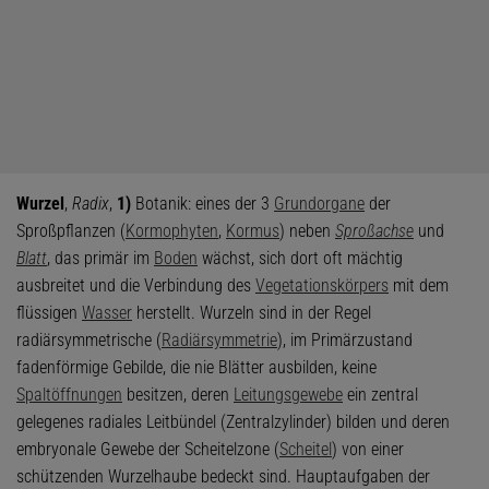
Wurzel
,
Radix
,
1)
Botanik: eines der 3
Grundorgane
der
Sproßpflanzen (
Kormophyten
,
Kormus
) neben
Sproßachse
und
Blatt
, das primär im
Boden
wächst, sich dort oft mächtig
ausbreitet und die Verbindung des
Vegetationskörpers
mit dem
flüssigen
Wasser
herstellt. Wurzeln sind in der Regel
radiärsymmetrische (
Radiärsymmetrie
), im Primärzustand
fadenförmige Gebilde, die nie Blätter ausbilden, keine
Spaltöffnungen
besitzen, deren
Leitungsgewebe
ein zentral
gelegenes radiales Leitbündel (Zentralzylinder) bilden und deren
embryonale Gewebe der Scheitelzone (
Scheitel
) von einer
schützenden Wurzelhaube bedeckt sind. Hauptaufgaben der