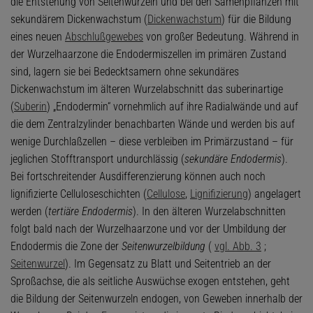
die Entstehung von Seitenwurzeln und bei den Samenpflanzen mit
sekundärem Dickenwachstum (
Dickenwachstum
) für die Bildung
eines neuen
Abschlußgewebes
von großer Bedeutung. Während in
der Wurzelhaarzone die Endodermiszellen im primären Zustand
sind, lagern sie bei Bedecktsamern ohne sekundäres
Dickenwachstum im älteren Wurzelabschnitt das suberinartige
(
Suberin
) „Endodermin“ vornehmlich auf ihre Radialwände und auf
die dem Zentralzylinder benachbarten Wände und werden bis auf
wenige Durchlaßzellen – diese verbleiben im Primärzustand – für
jeglichen Stofftransport undurchlässig (
sekundäre Endodermis
).
Bei fortschreitender Ausdifferenzierung können auch noch
lignifizierte Celluloseschichten (
Cellulose
,
Lignifizierung
) angelagert
werden (
tertiäre Endodermis
). In den älteren Wurzelabschnitten
folgt bald nach der Wurzelhaarzone und vor der Umbildung der
Endodermis die Zone der
Seitenwurzelbildung
(
vgl. Abb. 3
;
Seitenwurzel
). Im Gegensatz zu Blatt und Seitentrieb an der
Sproßachse, die als seitliche Auswüchse exogen entstehen, geht
die Bildung der Seitenwurzeln endogen, von Geweben innerhalb der