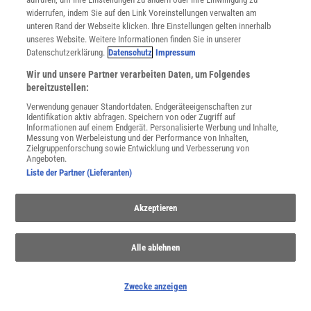
Kössel (†), Prof. Dr. Hans (H.K.)
widerrufen, indem Sie auf den Link Voreinstellungen verwalten am
Kühnle, Ralph (R.Kü.)
unteren Rand der Webseite klicken. Ihre Einstellungen gelten innerhalb
Kuss (†), Prof. Dr. Siegfried (S.K.)
unseres Website. Weitere Informationen finden Sie in unserer
Kyrieleis, Armin (A.K.)
Datenschutzerklärung.
Datenschutz
Impressum
Lahrtz, Stephanie (S.L.)
Lamparski, Prof. Dr. Franz (F.L.)
Wir und unsere Partner verarbeiten Daten, um Folgendes
Landgraf, Dr. Uta (U.L.)
bereitzustellen:
Lange, Prof. Dr. Herbert (H.L.)
Lange, Jörg
Verwendung genauer Standortdaten. Endgeräteeigenschaften zur
Identifikation aktiv abfragen. Speichern von oder Zugriff auf
Langer, Dr. Bernd (B.La.)
Informationen auf einem Endgerät. Personalisierte Werbung und Inhalte,
Larbolette, Dr. Oliver (O.L.)
Messung von Werbeleistung und der Performance von Inhalten,
Laurien-Kehnen, Dr. Claudia (C.L.)
Zielgruppenforschung sowie Entwicklung und Verbesserung von
Lay, Dr. Martin (M.L.)
Angeboten.
Lechner-Ssymank, Brigitte (B.Le.)
Liste der Partner (Lieferanten)
Leinberger, Annette (A.L.)
Leven, Prof. Franz-Josef (F.J.L.)
Liedvogel, Prof. Dr. Bodo (B.L.)
Akzeptieren
Littke, Dr. habil. Walter (W.L.)
Loher, Prof. Dr. Werner (W.Lo.)
Lützenkirchen, Dr. Günter (G.L.)
Alle ablehnen
Mack
, Dr. Frank (F.M.)
Mahner, Dr. Martin (M.Ma.)
Maier, PD Dr. Rainer (R.M.)
Zwecke anzeigen
Maier, Prof. Dr. Uwe (U.M.)
Marksitzer, Dr. René (R.Ma.)