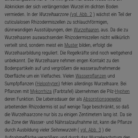
Abknicken der sich verlängernden Wurzel im dichten Boden
vermieden. In der
Wurzelhaarzone (
vgl. Abb. 2
) wächst ein Teil der
cuticulalosen Rhizodermiszellen zu schlauchförmigen,
dünnwandigen Ausstülpungen, den
Wurzelhaaren
, aus. Da die zu
Wurzelhaaren auswachsenden Rhizodermiszellen nicht willkürlich
verteilt sind, sondern meist ein
Muster
bilden, erfolgt die
Wurzelhaarbildung reguliert. Die Regelkräfte sind noch weitgehend
unbekannt. Die Wurzelhaare nehmen engen Kontakt zu den
Bodenpartikeln auf und vergrößern die wasseraufnehmende
Oberfläche um ein Vielfaches. Vielen
Wasserpflanzen
und
Sumpfpflanzen (
Helophyten
) fehlen allerdings Wurzelhaare. Bei
Pflanzen mit
Mykorrhiza
(Farbtafel) übernehmen die Pilz-
Hyphen
deren Funktion. Die Lebensdauer der als
Absorptionsgewebe
arbeitenden Rhizodermis ist auf wenige Tage beschränkt, so daß
die Wurzelhaarzone nur bis zu einigen Zentimetern lang ist. Da sie
die Zone der Wasser- und Nährsalzaufnahme ist, kann die Pflanze
durch Ausbildung vieler
Seitenwurzeln
(
vgl. Abb. 3
) die
Aufnahmefläche vergrößern und durch das Wurzelwachstum den