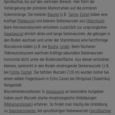
Sproßachse, bis auf den zentralen Bereich. Hier führt die
Verlängerung der primären Markstrahlen auf die primären
Xylemstränge. Die meisten
Bäume
(z.B.
Tanne
,
Eiche
) bilden eine
kräftige
Pfahlwurzel
und kleinere Seitenwurzeln aus (
Allorrhizie
).
Beim
Herzwurzelsystem
entstehen zusätzlich zur ursprünglichen
Hauptwurzel
ähnlich dicke und lange Seitenwurzeln, die gebogen in
den Boden wachsen und unter der Stammbasis eine herzförmige
Wurzelzone bilden (z.B. bei
Buche
,
Linde
). Beim flacheren
Tellerwurzelsystem
wachsen kräftige sekundäre Seitenwurzeln
horizontal dicht unter der Bodenoberfläche. Aus diesen entstehen
kleinere, senkrecht in den Boden eindringende Senkerwurzeln (z.B.
bei
Fichte
,
Esche
). Die tiefsten Wurzeln (120 m) wurden bisher bei
einem wilden Feigenbaum in Echo Caves bei Ohrigstad (Südafrika)
festgestellt.
Wurzelmetamorphosen:
In
Anpassung
an besondere Aufgaben
haben auch Wurzeln starke morphologische Umbildungen
(
Metamorphosen
) erfahren. So findet man häufig die Umbildung
zu
Speicherorganen
, bei
sproßbürtigen Nebenwurzeln
(
sproßbürtige