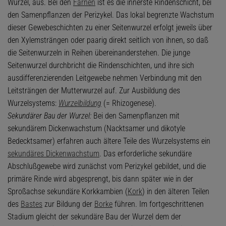
Wurzel, aus. Bei den
Farnen
ist es die innerste Rindenschicht, bei
den Samenpflanzen der Perizykel. Das lokal begrenzte Wachstum
dieser Gewebeschichten zu einer Seitenwurzel erfolgt jeweils über
den Xylemsträngen oder paarig direkt seitlich von ihnen, so daß
die Seitenwurzeln in Reihen übereinanderstehen. Die junge
Seitenwurzel durchbricht die Rindenschichten, und ihre sich
ausdifferenzierenden Leitgewebe nehmen Verbindung mit den
Leitsträngen der Mutterwurzel auf. Zur Ausbildung des
Wurzelsystems:
Wurzelbildung
(= Rhizogenese).
Sekundärer Bau der Wurzel:
Bei den Samenpflanzen mit
sekundärem Dickenwachstum (Nacktsamer und dikotyle
Bedecktsamer) erfahren auch ältere Teile des Wurzelsystems ein
sekundäres Dickenwachstum
. Das erforderliche sekundäre
Abschlußgewebe wird zunächst vom Perizykel gebildet, und die
primäre Rinde wird abgesprengt, bis dann später wie in der
Sproßachse sekundäre Korkkambien (
Kork
) in den älteren Teilen
des
Bastes
zur Bildung der
Borke
führen. Im fortgeschrittenen
Stadium gleicht der sekundäre Bau der Wurzel dem der