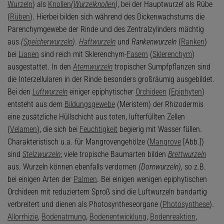
Wurzeln
) als
Knollen
(
Wurzelknollen
)
, bei der Hauptwurzel als Rübe
(
Rüben
). Hierbei bilden sich während des Dickenwachstums die
Parenchymgewebe der Rinde und des Zentralzylinders mächtig
aus
(
Speicherwurzeln
)
.
Haftwurzeln
und
Rankenwurzeln
(
Ranken
)
bei
Lianen
sind reich mit Sklerenchym-
Fasern
(
Sklerenchym
)
ausgestattet. In den
Atemwurzeln
tropischer Sumpfpflanzen sind
die Interzellularen in der Rinde besonders großräumig ausgebildet.
Bei den
Luftwurzeln
einiger epiphytischer
Orchideen
(
Epiphyten
)
entsteht aus dem
Bildungsgewebe
(Meristem) der Rhizodermis
eine zusätzliche Hüllschicht aus toten, lufterfüllten Zellen
(
Velamen
), die sich bei
Feuchtigkeit
begierig mit Wasser füllen.
Charakteristisch u.a. für Mangrovengehölze (
Mangrove
[Abb.])
sind
Stelzwurzeln
; viele tropische Baumarten bilden
Brettwurzeln
aus. Wurzeln können ebenfalls verdornen
(Dornwurzeln)
, so z.B.
bei einigen Arten der
Palmen
. Bei einigen wenigen epiphytischen
Orchideen mit reduziertem Sproß sind die Luftwurzeln bandartig
verbreitert und dienen als Photosyntheseorgane (
Photosynthese
).
Allorrhizie
,
Bodenatmung
,
Bodenentwicklung
,
Bodenreaktion
,