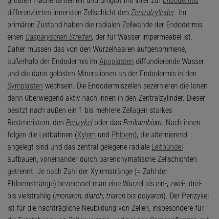
größten Flächenanteil ein und umgibt mit ihrer zur
Endodermis
differenzierten innersten Zellschicht den
Zentralzylinder
. Im
primären Zustand haben die radialen Zellwände der Endodermis
einen
Casparyschen Streifen
, der für Wasser impermeabel ist.
Daher müssen das von den Wurzelhaaren aufgenommene,
außerhalb der Endodermis im
Apoplasten
diffundierende Wasser
und die darin gelösten Mineralionen an der Endodermis in den
Symplasten
wechseln. Die Endodermiszellen sezernieren die Ionen
dann überwiegend aktiv nach innen in den Zentralzylinder. Dieser
besitzt nach außen ein 1 bis mehrere Zellagen starkes
Restmeristem, den
Perizykel
oder das
Perikambium
. Nach innen
folgen die Leitbahnen (
Xylem
und
Phloem
), die alternierend
angelegt sind und das zentral gelegene radiale
Leitbündel
aufbauen, voneinander durch parenchymatische Zellschichten
getrennt. Je nach Zahl der Xylemstränge (= Zahl der
Phloemstränge) bezeichnet man eine Wurzel als ein-, zwei-, drei-
bis vielstrahlig (
monarch
,
diarch
,
triarch
bis
polyarch
). Der Perizykel
ist für die nachträgliche Neubildung von Zellen, insbesondere für