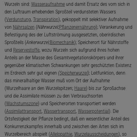
Wurzeln sind:
Wasseraufnahme
und damit Ersatz des vom sich in
den Luftraum erhebenden Sproßteil verdunsteten Wassers
(
Verdunstung
,
Transpiration
), gekoppelt mit selektiver Aufnahme
von
Nährsalzen
(
Nährwurzel;
Pflanzenernährung
); Verankerung und
Befestigung des der Luftströmung ausgesetzten, oberirdischen
Sproßteils (
Ankerwurzel;
Biomechanik
); Speicherort für Nährstoffe
und
Reservestoffe
, wozu Wurzeln sich aufgrund ihres hohen
Anteils an der Masse des Gesamtvegetationskörpers und ihrer
gegenüber klimatischen Schwankungen sehr geschützten Existenz
im Erdreich sehr gut eignen
(
Speicherwurzel
);
Leitfunktion, denn
das mineralhaltige Wasser muß vom Ort der Aufnahme
(Wurzelhaare an den Wurzelspitzen;
Haare
) bis zur Sproßachse
und die Assimilate müssen zu den Verbrauchsorten
(
Wachstumszone
) und Speicherorten transportiert werden
(
Assimilattransport
,
Wassertransport
,
Wasserpotential
). Die
Ortsfestigkeit der Pflanze bedingt, daß ein wesentlicher Anteil des
Konkurrenzkampfes innerhalb und zwischen den Arten sich im
Wurzelbereich abspielt (
Allelopathie
,
Wurzelausscheidungen
), so