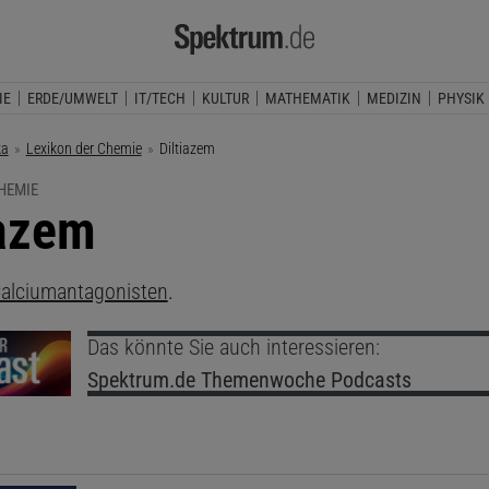
IE
ERDE/UMWELT
IT/TECH
KULTUR
MATHEMATIK
MEDIZIN
PHYSIK
ka
Lexikon der Chemie
Aktuelle Seite:
Diltiazem
HEMIE
iazem
alciumantagonisten
.
Das könnte Sie auch interessieren:
Spektrum.de
Themenwoche Podcasts