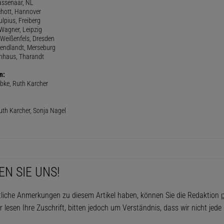
Wassenaar, NL
chott, Hannover
ulpius, Freiberg
 Wagner, Leipzig
 Weißenfels, Dresden
Wendlandt, Merseburg
enhaus, Tharandt
n:
bke, Ruth Karcher
uth Karcher, Sonja Nagel
EN SIE UNS!
tliche Anmerkungen zu diesem Artikel haben, können Sie die Redaktion
p
r lesen Ihre Zuschrift, bitten jedoch um Verständnis, dass wir nicht jed