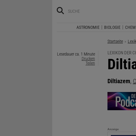
ASTRONOMIE
BIOLOGIE
CHEM
Startseite
Lexi
LEXIKON DER C
Lesedauer ca. 1 Minute
:
Dilt
Drucken
Teilen
Diltiazem
,
C
Anzeige