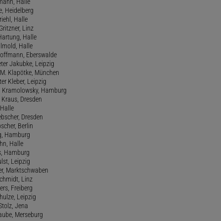
mann, Halle
e, Heidelberg
riehl, Halle
Gritzner, Linz
Hartung, Halle
llmold, Halle
 Hoffmann, Eberswalde
eter Jakubke, Leipzig
 M. Klapötke, München
er Kleber, Leipzig
rd Kramolowsky, Hamburg
d Kraus, Dresden
 Halle
iebscher, Dresden
scher, Berlin
rg, Hamburg
hn, Halle
ss, Hamburg
lst, Leipzig
zer, Marktschwaben
Schmidt, Linz
rs, Freiberg
hulze, Leipzig
Stolz, Jena
Taube, Merseburg