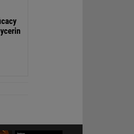
ficacy
lycerin