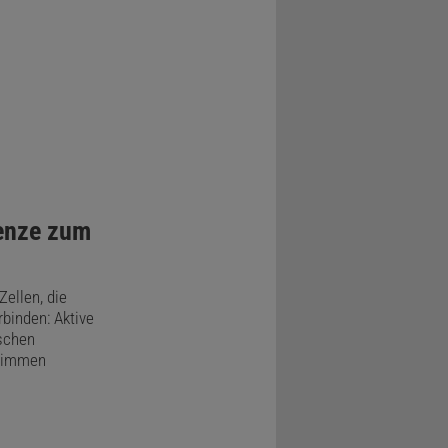
renze zum
Zellen, die
binden: Aktive
ischen
hwimmen