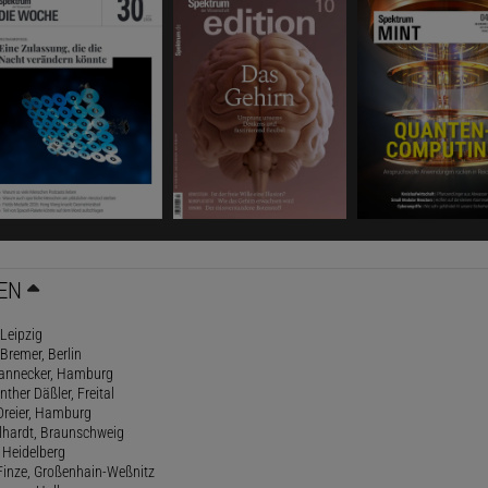
EN
 Leipzig
 Bremer, Berlin
 Dannecker, Hamburg
ther Däßler, Freital
 Dreier, Hamburg
elhardt, Braunschweig
 Heidelberg
 Finze, Großenhain-Weßnitz