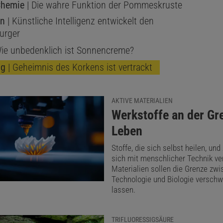
Chemie
| Die wahre Funktion der Pommeskruste
en
| Künstliche Intelligenz entwickelt den
urger
ie unbedenklich ist Sonnencreme?
ng
| Geheimnis des Korkens ist vertrackt
AKTIVE MATERIALIEN
:
Werkstoffe an der G
Leben
Stoffe, die sich selbst heilen, und 
sich mit menschlicher Technik ver
Materialien sollen die Grenze zw
Technologie und Biologie versc
lassen.
TRIFLUORESSIGSÄURE