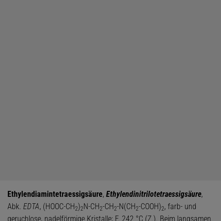
Ethylendiamintetraessigsäure
,
Ethylendinitrilotetraessigsäure
,
Abk.
EDTA
, (HOOC-CH
)
N-CH
-CH
-N(CH
-COOH)
, farb- und
2
2
2
2
2
2
geruchlose, nadelförmige Kristalle; F. 242 °C (Z.). Beim langsamen