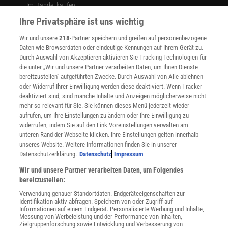
Im Handel kaufen
Presse
Ihre Privatsphäre ist uns wichtig
Verträge kündigen
Wir und unsere
218
-Partner speichern und greifen auf personenbezogene
Widerruf
Daten wie Browserdaten oder eindeutige Kennungen auf Ihrem Gerät zu.
INFO
Durch Auswahl von Akzeptieren aktivieren Sie Tracking-Technologien für
Mediadaten
die unter „Wir und unsere Partner verarbeiten Daten, um Ihnen Dienste
bereitzustellen“ aufgeführten Zwecke. Durch Auswahl von Alle ablehnen
Datenschutz
oder Widerruf Ihrer Einwilligung werden diese deaktiviert. Wenn Tracker
Nutzungsbedingungen
deaktiviert sind, sind manche Inhalte und Anzeigen möglicherweise nicht
Cookie-Einstellungen
mehr so relevant für Sie. Sie können dieses Menü jederzeit wieder
Utiq verwalten
aufrufen, um Ihre Einstellungen zu ändern oder Ihre Einwilligung zu
Nutzungsbasierte Onlinewerbung
widerrufen, indem Sie auf den Link Voreinstellungen verwalten am
Alle Artikel
unteren Rand der Webseite klicken. Ihre Einstellungen gelten innerhalb
unseres Website. Weitere Informationen finden Sie in unserer
Impressum
Datenschutzerklärung.
Datenschutz
Impressum
WEITERE ANGEBOTE
Wir und unsere Partner verarbeiten Daten, um Folgendes
Angebote für Schulen
bereitzustellen:
Angebote für Institutionen
Verwendung genauer Standortdaten. Endgeräteeigenschaften zur
Sprachen lernen mit Gymglish
Identifikation aktiv abfragen. Speichern von oder Zugriff auf
Lexika
Informationen auf einem Endgerät. Personalisierte Werbung und Inhalte,
Messung von Werbeleistung und der Performance von Inhalten,
Für Spektrum schreiben
Zielgruppenforschung sowie Entwicklung und Verbesserung von