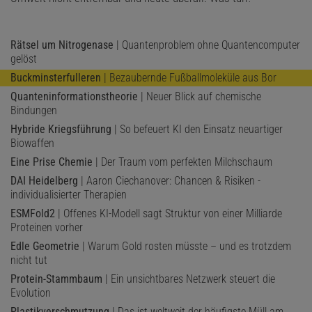
Rätsel um Nitrogenase
| Quantenproblem ohne Quantencomputer
gelöst
Buckminsterfulleren
| Bezaubernde Fußballmoleküle aus Bor
Quanteninformationstheorie
| Neuer Blick auf chemische
Bindungen
Hybride Kriegsführung
| So befeuert KI den Einsatz neuartiger
Biowaffen
Eine Prise Chemie
| Der Traum vom perfekten Milchschaum
DAI Heidelberg
| Aaron Ciechanover: Chancen & Risiken ­
individualisierter Therapien
ESMFold2
| Offenes KI-Modell sagt Struktur von einer Milliarde
Proteinen vorher
Edle Geometrie
| Warum Gold rosten müsste – und es trotzdem
nicht tut
Protein-Stammbaum
| Ein unsichtbares Netzwerk steuert die
Evolution
Plastikverschmutzung
| Das ist weltweit der häufigste Müll am