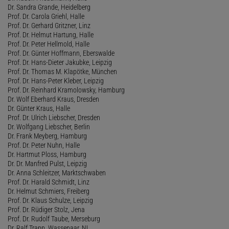
Dr. Sandra Grande, Heidelberg
Prof. Dr. Carola Griehl, Halle
Prof. Dr. Gerhard Gritzner, Linz
Prof. Dr. Helmut Hartung, Halle
Prof. Dr. Peter Hellmold, Halle
Prof. Dr. Günter Hoffmann, Eberswalde
Prof. Dr. Hans-Dieter Jakubke, Leipzig
Prof. Dr. Thomas M. Klapötke, München
Prof. Dr. Hans-Peter Kleber, Leipzig
Prof. Dr. Reinhard Kramolowsky, Hamburg
Dr. Wolf Eberhard Kraus, Dresden
Dr. Günter Kraus, Halle
Prof. Dr. Ulrich Liebscher, Dresden
Dr. Wolfgang Liebscher, Berlin
Dr. Frank Meyberg, Hamburg
Prof. Dr. Peter Nuhn, Halle
Dr. Hartmut Ploss, Hamburg
Dr. Dr. Manfred Pulst, Leipzig
Dr. Anna Schleitzer, Marktschwaben
Prof. Dr. Harald Schmidt, Linz
Dr. Helmut Schmiers, Freiberg
Prof. Dr. Klaus Schulze, Leipzig
Prof. Dr. Rüdiger Stolz, Jena
Prof. Dr. Rudolf Taube, Merseburg
Dr. Ralf Trapp, Wassenaar, NL