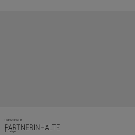
SPONSORED
PARTNERINHALTE
Anzeige