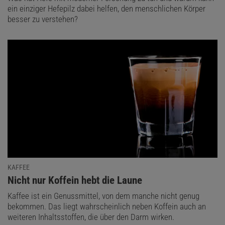
ein einziger Hefepilz dabei helfen, den menschlichen Körper
besser zu verstehen?
KAFFEE
:
Nicht nur Koffein hebt die Laune
Kaffee ist ein Genussmittel, von dem manche nicht genug
bekommen. Das liegt wahrscheinlich neben Koffein auch an
weiteren Inhaltsstoffen, die über den Darm wirken.