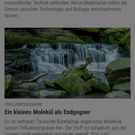
menschlicher Technik verbinden: Aktive Materialien sollen die
Grenze zwischen Technologie und Biologie verschwimmen
lassen.
TRIFLUORESSIGSÄURE
:
Ein kleines Molekül als Endgegner
Es ist vertrackt: Tausende fluorhaltige organische Moleküle
setzen Trifluoressigsäure frei. Der Stoff ist schädlich, aus der
Umwelt nicht entfernbar und heute überall. Was tun?