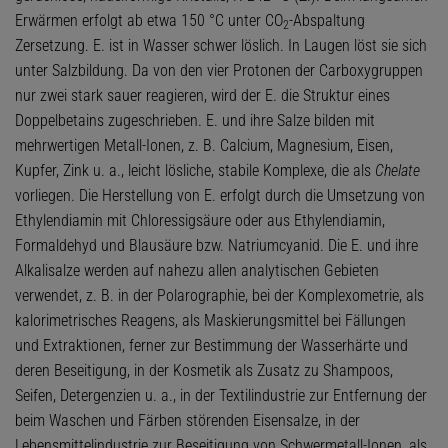
Erwärmen erfolgt ab etwa 150 °C unter CO
-Abspaltung
2
Zersetzung. E. ist in Wasser schwer löslich. In Laugen löst sie sich
unter Salzbildung. Da von den vier Protonen der Carboxygruppen
nur zwei stark sauer reagieren, wird der E. die Struktur eines
Doppelbetains zugeschrieben. E. und ihre Salze bilden mit
mehrwertigen Metall-Ionen, z. B. Calcium, Magnesium, Eisen,
Kupfer, Zink u. a., leicht lösliche, stabile Komplexe, die als
Chelate
vorliegen. Die Herstellung von E. erfolgt durch die Umsetzung von
Ethylendiamin mit Chloressigsäure oder aus Ethylendiamin,
Formaldehyd und Blausäure bzw. Natriumcyanid. Die E. und ihre
Alkalisalze werden auf nahezu allen analytischen Gebieten
verwendet, z. B. in der Polarographie, bei der Komplexometrie, als
kalorimetrisches Reagens, als Maskierungsmittel bei Fällungen
und Extraktionen, ferner zur Bestimmung der Wasserhärte und
deren Beseitigung, in der Kosmetik als Zusatz zu Shampoos,
Seifen, Detergenzien u. a., in der Textilindustrie zur Entfernung der
beim Waschen und Färben störenden Eisensalze, in der
Lebensmittelindustrie zur Beseitigung von Schwermetall-Ionen, als