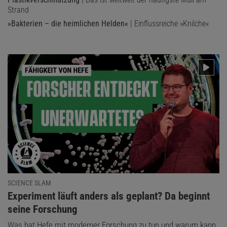
Strand
»Bakterien – die heimlichen Helden«
| Einflussreiche »Knilche«
SCIENCE SLAM
:
Experiment läuft anders als geplant? Da beginnt
seine Forschung
Was hat Hefe mit moderner Forschung zu tun und warum kann