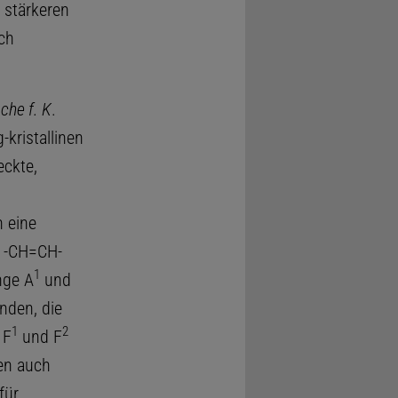
 stärkeren
ch
che f. K
.
kristallinen
eckte,
 eine
, -CH=CH-
1
nge A
und
nden, die
1
2
 F
und F
nen auch
für