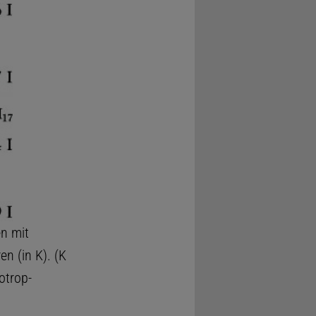
en mit
 (in K). (K
otrop-