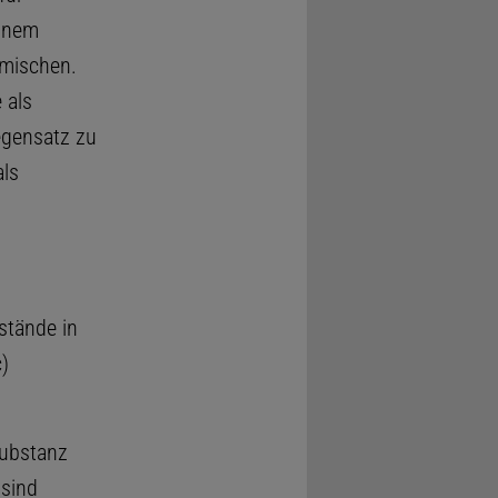
einem
emischen.
 als
egensatz zu
als
stände in
)
Substanz
sind