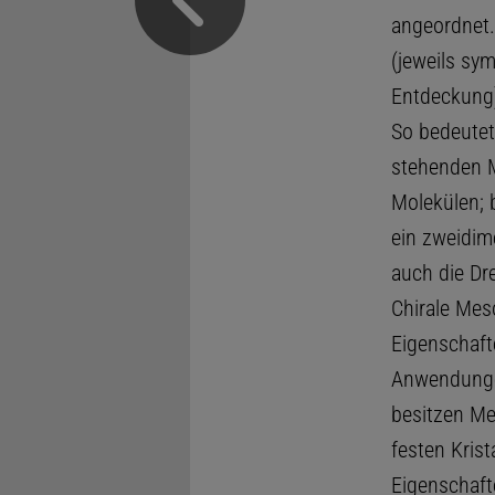
angeordnet.
(jeweils sym
Entdeckung)
So bedeutet
stehenden M
Molekülen; 
ein zweidim
auch die Dr
Chirale Mes
Eigenschafte
Anwendungen
besitzen Me
festen Kris
Eigenschaft