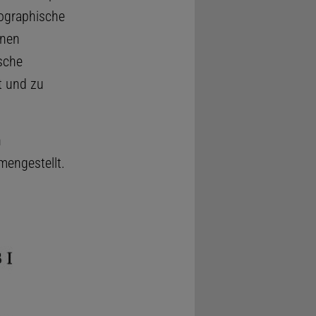
nographische
inen
sche
 und zu
n
engestellt.