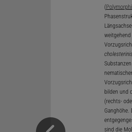
(
Polymorphi
Phasenstruk
Längsachsen 
weitgehend 
Vorzugsrich
cholesterini
Substanzen 
nematischen
Vorzugsrich
bilden und d
(rechts- od
Ganghöhe. D
entgegenges
sind die Mol