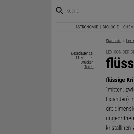
ASTRONOMIE
BIOLOGIE
CHEM
Startseite
Lexi
LEXIKON DER C
Lesedauer ca.
:
flüss
11 Minuten
Drucken
Teilen
flüssige Kri
"mitten, zw
Liganden) i
dreidimensi
ungeordnete
kristallinen