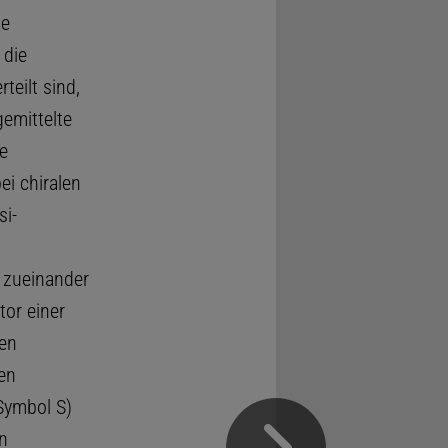
he
 die
teilt sind,
emittelte
e
ei chiralen
i-
 zueinander
tor einer
en
en
(Symbol S)
n