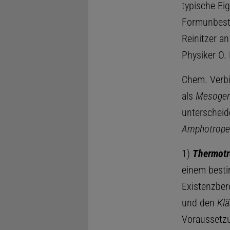
typische Eig
Formunbestä
Reinitzer a
Physiker O.
Chem. Verbi
als
Mesoge
unterscheide
Amphotrope
1)
Thermotr
einem besti
Existenzber
und den
Klä
Voraussetzun