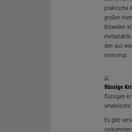
praktische 
großen ther
Bisweilen k
metastabile
den aus we
monotrop.
flüssige Kri
flüssigen Kr
smektische 
Es gibt ver
vorkommen 