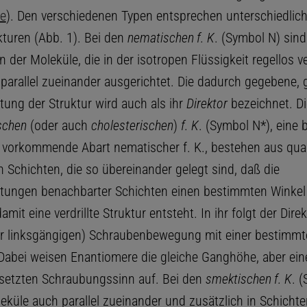
e
). Den verschiedenen Typen entsprechen unterschiedlic
turen (Abb. 1). Bei den
nematischen f. K
. (Symbol N) sind
der Moleküle, die in der isotropen Flüssigkeit regellos ver
parallel zueinander ausgerichtet. Die dadurch gegebene, g
tung der Struktur wird auch als ihr
Direktor
bezeichnet. Di
schen
(oder auch
cholesterischen
)
f. K
. (Symbol N*), eine b
vorkommende Abart nematischer f. K., bestehen aus quas
 Schichten, die so übereinander gelegt sind, daß die
tungen benachbarter Schichten einen bestimmten Winkel
amit eine verdrillte Struktur entsteht. In ihr folgt der Direk
er linksgängigen) Schraubenbewegung mit einer bestimmt
abei weisen Enantiomere die gleiche Ganghöhe, aber ein
etzten Schraubungssinn auf. Bei den
smektischen f. K
. 
eküle auch parallel zueinander und zusätzlich in Schichte