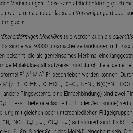
den Verbindungen. Diese kann stäbchenförmig (auch mit
n wie terminalen oder lateralen Verzweigungen) oder au
örmig sein.
 stäbchenförmigen Molekülen
(sie werden auch als
calamitis
. Es sind etwa 50000 organische Verbindungen mit flüssig-
en bekannt, die als gemeinsames Merkmal eine langgestr
mige Molekülgestalt aufweisen und durch die allgemeine
1
1
2
2
nsformel F
-A
-M-A
-F
beschrieben werden können. Durch
e M (z. B. -CH=N-, -CH=CH-, -C≡C-, -N=N-, -N(O)=N-, -COO-
-, andere Ringsysteme, eine Einfachbindung) sind zwei Ri
Cyclohexan, heterocyclische Fünf- oder Sechsringe) verbu
tellung mit gleichen oder unterschiedlichen Flügelgruppen
l, -CN, -NO
, -C
H
, -OC
H
) substituiert sind. Es kön
2
n
2
n
+1
n
2
n
+1
 Hg, Si, Sn, S oder Se in das Molekül eingebaut sein. Die 