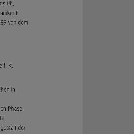
osität,
aniker F.
889 von dem
 f. K.
chen in
inen Phase
ht.
gestalt der