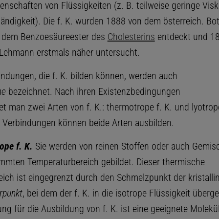
enschaften von Flüssigkeiten (z. B. teilweise geringe Visk
ndigkeit). Die f. K. wurden 1888 von dem österreich. Bot
n dem Benzoesäureester des
Cholesterins
entdeckt und 1
 Lehmann erstmals näher untersucht.
ndungen, die f. K. bilden können, werden auch
ne
bezeichnet. Nach ihren Existenzbedingungen
t man zwei Arten von f. K.: thermotrope f. K. und lyotrope
Verbindungen können beide Arten ausbilden.
ope f. K.
Sie werden von reinen Stoffen oder auch Gemis
mmten Temperaturbereich gebildet. Dieser thermische
eich ist eingegrenzt durch den Schmelzpunkt der kristall
rpunkt
, bei dem der f. K. in die isotrope Flüssigkeit überge
g für die Ausbildung von f. K. ist eine geeignete Molekül