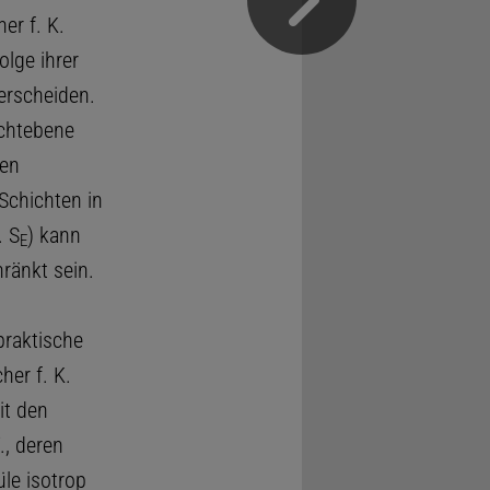
er f. K.
olge ihrer
erscheiden.
ichtebene
ten
Schichten in
. S
) kann
E
ränkt sein.
praktische
er f. K.
it den
., deren
üle isotrop