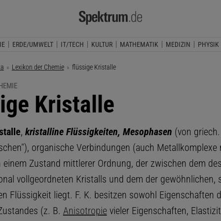
IE
ERDE/UMWELT
IT/TECH
KULTUR
MATHEMATIK
MEDIZIN
PHYSIK
ka
Lexikon der Chemie
Aktuelle Seite:
flüssige Kristalle
HEMIE
ige Kristalle
stalle
,
kristalline Flüssigkeiten, Mesophasen
(von griech
ischen"), organische Verbindungen (auch Metallkomplexe 
n einem Zustand mittlerer Ordnung, der zwischen dem de
onal vollgeordneten Kristalls und dem der gewöhnlichen, s
n Flüssigkeit liegt. F. K. besitzen sowohl Eigenschaften 
 Zustandes (z. B.
Anisotropie
vieler Eigenschaften, Elastizi