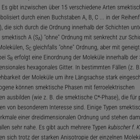
 Es gibt inzwischen über 15 verschiedene Arten smektisch
bolisiert durch einen Buchstaben A, B, C ... in der Reihenf
, die sich durch die Ordnung innerhalb der Schichten unt
 smektisch A (S
) "ohne" Ordnung mit senkrecht zur Sch
A
olekülen, S
gleichfalls "ohne" Ordnung, aber mit geneig
C
bei S
erfolgt eine Einordnung der Moleküle innerhalb der 
B
ensionales hexagonales Gitter. In bestimmten Fällen (z. B
ehbarkeit der Moleküle um ihre Längsachse stark eingesch
ogene können smektische Phasen mit ferroelektrischen
n ausbilden (wie z. B. die smektische C*-Phase), die für 
 von besonderem Interesse sind. Einige Typen smektisch
rkmale einer dreidimensionalen Ordnung und stehen dam
tallen sehr nahe. Es gibt auch mehrere Typen
kubischer f. K
en sich trotz der starken Anisotropie der einzelnen Molek