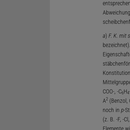
entsprechen
Abweichunge
scheibchenf
a
)
F. K. mit
bezeichnet)
Eigenschaft
stäbchenför
Konstitutio
Mittelgrupp
COO-, -C
H
6
4
2
A
(Benzol, 
noch in
p
-S
(z. B. -F, -C
Elemente wie