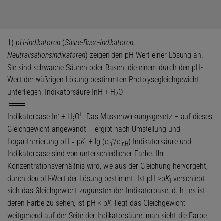
1)
pH-Indikatoren
(
Säure-Base-Indikatoren
,
Neutralisationsindikatoren
) zeigen den pH-Wert einer Lösung an.
Sie sind schwache Säuren oder Basen, die einem durch den pH-
Wert der wäßrigen Lösung bestimmten Protolysegleichgewicht
unterliegen: Indikatorsäure InH + H
O
2
-
+
Indikatorbase In
+ H
O
. Das Massenwirkungsgesetz – auf dieses
3
Gleichgewicht angewandt – ergibt nach Umstellung und
-
Logarithmierung pH = p
K
+ lg (
c
/
c
) Indikatorsäure und
i
in
InH
Indikatorbase sind von unterschiedlicher Farbe. Ihr
Konzentrationsverhältnis wird, wie aus der Gleichung hervorgeht,
durch den pH-Wert der Lösung bestimmt. Ist pH
>
p
K
verschiebt
i
sich das Gleichgewicht zugunsten der Indikatorbase, d. h., es ist
deren Farbe zu sehen; ist pH
<
p
K
liegt das Gleichgewicht
i
weitgehend auf der Seite der Indikatorsäure, man sieht die Farbe