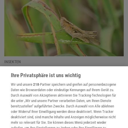
INSEKTEN
:
Warzenbeißer & Co – was man über
Ihre Privatsphäre ist uns wichtig
Heuschrecken wissen sollte
Wir und unsere
218
-Partner speichern und greifen auf personenbezogene
Von wegen biblische Plage: Heuschrecken sind nicht nur
Daten wie Browserdaten oder eindeutige Kennungen auf Ihrem Gerät zu.
faszinierend, sondern wichtige Indikatoren für die Natur.
Durch Auswahl von Akzeptieren aktivieren Sie Tracking-Technologien für
Manche sind in Gefahr, anderen hilft der Klimawandel.
die unter „Wir und unsere Partner verarbeiten Daten, um Ihnen Dienste
bereitzustellen“ aufgeführten Zwecke. Durch Auswahl von Alle ablehnen
oder Widerruf Ihrer Einwilligung werden diese deaktiviert. Wenn Tracker
Weltwetterbehörde
| Klima kippt zunehmend
deaktiviert sind, sind manche Inhalte und Anzeigen möglicherweise nicht
mehr so relevant für Sie. Sie können dieses Menü jederzeit wieder
Domestikation
| Als das Pferd zum Ross wurde
aufrufen, um Ihre Einstellungen zu ändern oder Ihre Einwilligung zu