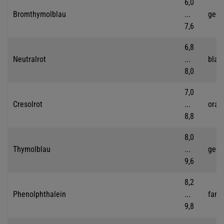
6,0
Bromthymolblau
...
gelb
7,6
6,8
Neutralrot
...
blau
8,0
7,0
Cresolrot
...
oran
8,8
8,0
Thymolblau
...
gelb
9,6
8,2
Phenolphthalein
...
farb
9,8