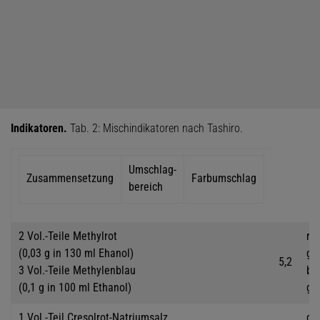
Indikatoren.
Tab. 2: Mischindikatoren nach Tashiro.
Umschlag-
Zusammensetzung
Farbumschlag
bereich
2 Vol.-Teile Methylrot
rot
(0,03 g in 130 ml Ehanol)
gr
5,2
3 Vol.-Teile Methylenblau
be
(0,1 g in 100 ml Ethanol)
gr
1 Vol.-Teil Cresolrot-Natriumsalz
ge