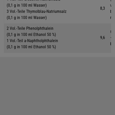
(0,1 g in 100 ml Wasser)
vio
8,3
3 Vol.-Teile Thymolblau-Natriumsalz
be
(0,1 g in 100 ml Wasser)
ro
2 Vol.-Teile Phenolphthalein
sc
(0,1 g in 100 ml Ethanol 50 %)
9,6
– v
1 Vol.-Teil a-Naphtholphthalein
bei
(0,1 g in 100 ml Ethanol 50 %)