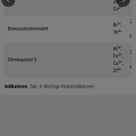
2+
Zn
,
2+
Co
2
3+
Bi
,
Brenzcatechinviolett
...
4+
Th
6
3+
Al
,
2
3+
Fe
,
Chromazurol S
...
2+
Cu
,
6
4+
Zr
Indikatoren.
Tab. 4: Wichtige Redoxindikatoren.