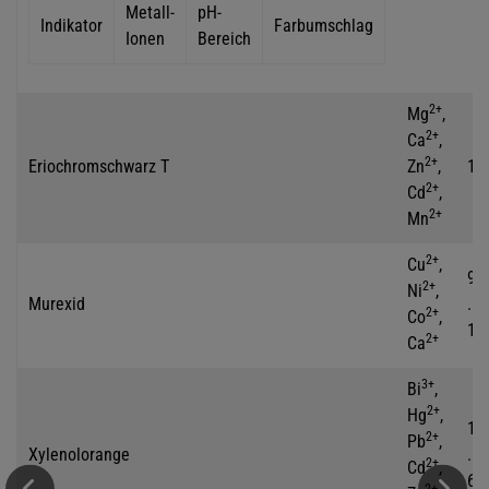
Metall-
pH-
Indikator
Farbumschlag
Ionen
Bereich
2+
Mg
,
2+
Ca
,
2+
Eriochromschwarz T
Zn
,
10
2+
Cd
,
2+
Mn
2+
Cu
,
9
2+
Ni
,
Murexid
...
2+
Co
,
11
2+
Ca
3+
Bi
,
2+
Hg
,
1
2+
Pb
,
Xylenolorange
...
2+
Cd
,
6