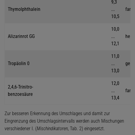
9,3
Thymolphthalein
...
farb
10,5
10,0
Alizarinrot GG
...
hell
12,1
11,0
Tropäolin 0
...
gelb
13,0
12,0
2,4,6-Trinitro-
...
farb
benzoesäure
13,4
Zur besseren Erkennung des Umschlages und damit zur
Eingrenzung des Umschlagsintervalls werden auch Mischungen
verschiedener I. (
Mischindikatoren
, Tab. 2) eingesetzt.