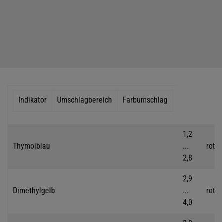
Indikator
Umschlagbereich
Farbumschlag
1,2
Thymolblau
...
rot
2,8
2,9
Dimethylgelb
...
rot
4,0