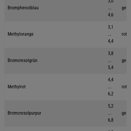
3,0
Bromphenolblau
...
gelb
4,6
3,1
Methylorange
...
rot
4,4
3,8
Bromcresolgrün
...
gelb
5,4
4,4
Methylrot
...
rot
6,2
5,2
Bromcresolpurpur
...
gelb
6,8