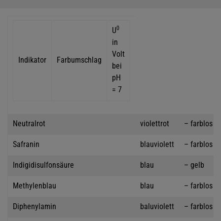
0
U
in
Volt
Indikator
Farbumschlag
bei
pH
= 7
Neutralrot
violettrot
– farblos
Safranin
blauviolett
– farblos
Indigidisulfonsäure
blau
– gelb
Methylenblau
blau
– farblos
Diphenylamin
baluviolett
– farblos