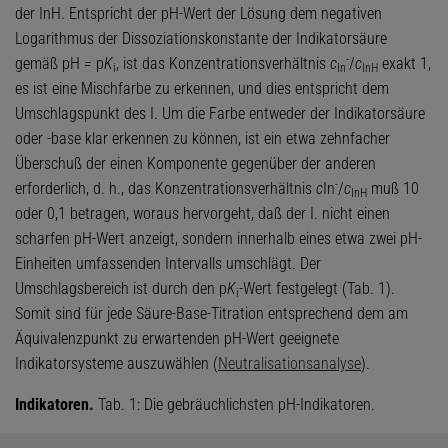
der InH. Entspricht der pH-Wert der Lösung dem negativen
Logarithmus der Dissoziationskonstante der Indikatorsäure
-
gemäß pH
=
p
K
, ist das Konzentrationsverhältnis
c
/
c
exakt 1,
i
In
InH
es ist eine Mischfarbe zu erkennen, und dies entspricht dem
Umschlagspunkt des I. Um die Farbe entweder der Indikatorsäure
oder -base klar erkennen zu können, ist ein etwa zehnfacher
Überschuß der einen Komponente gegenüber der anderen
-
erforderlich, d. h., das Konzentrationsverhältnis
c
In
/
c
muß 10
InH
oder 0,1 betragen, woraus hervorgeht, daß der I. nicht einen
scharfen pH-Wert anzeigt, sondern innerhalb eines etwa zwei pH-
Einheiten umfassenden Intervalls umschlägt. Der
Umschlagsbereich ist durch den p
K
-Wert festgelegt (Tab. 1).
i
Somit sind für jede Säure-Base-Titration entsprechend dem am
Äquivalenzpunkt zu erwartenden pH-Wert geeignete
Indikatorsysteme auszuwählen (
Neutralisationsanalyse
).
Indikatoren.
Tab. 1: Die gebräuchlichsten pH-Indikatoren.