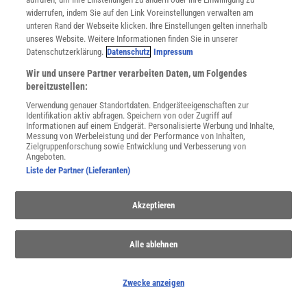
Männlichkeit
| Kann »toxische Männlichkeit« gemessen werden?
widerrufen, indem Sie auf den Link Voreinstellungen verwalten am
unteren Rand der Webseite klicken. Ihre Einstellungen gelten innerhalb
unseres Website. Weitere Informationen finden Sie in unserer
Datenschutzerklärung.
Datenschutz
Impressum
Wir und unsere Partner verarbeiten Daten, um Folgendes
bereitzustellen:
Verwendung genauer Standortdaten. Endgeräteeigenschaften zur
Identifikation aktiv abfragen. Speichern von oder Zugriff auf
Informationen auf einem Endgerät. Personalisierte Werbung und Inhalte,
Messung von Werbeleistung und der Performance von Inhalten,
Zielgruppenforschung sowie Entwicklung und Verbesserung von
Angeboten.
Liste der Partner (Lieferanten)
Akzeptieren
LANGLEBIGE CHEMIKALIEN
:
Wale weniger mit PFAS belastet
Alle ablehnen
Die Konzentration von PFAS-Schadstoffen im Körper von
Pilotwalen im Nordatlantik ist um 60 Prozent gesunken.
Zwecke anzeigen