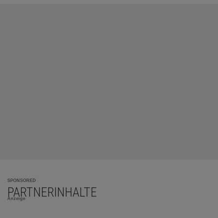
SPONSORED
PARTNERINHALTE
Anzeige