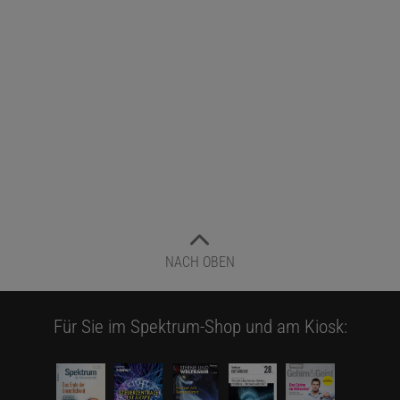
NACH OBEN
Für Sie im Spektrum-Shop und am Kiosk: