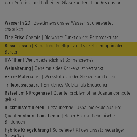
vom Aufstieg und Fall eines Glasexperten. Eine Rezension
Wasser in 2D
| Zweidimensionales Wasser ist unerwartet
chaotisch
Eine Prise Chemie
| Die wahre Funktion der Pommeskruste
Besser essen
| Künstliche Intelligenz entwickelt den optimalen
Burger
UV-Filter
| Wie unbedenklich ist Sonnencreme?
Weinalterung
| Geheimnis des Korkens ist vertrackt
Aktive Materialien
| Werkstoffe an der Grenze zum Leben
Trifluoressigsäure
| Ein kleines Molekül als Endgegner
Rätsel um Nitrogenase
| Quantenproblem ohne Quantencomputer
gelöst
Buckminsterfulleren
| Bezaubernde Fußballmoleküle aus Bor
Quanteninformationstheorie
| Neuer Blick auf chemische
Bindungen
Hybride Kriegsführung
| So befeuert KI den Einsatz neuartiger
Biowaffen