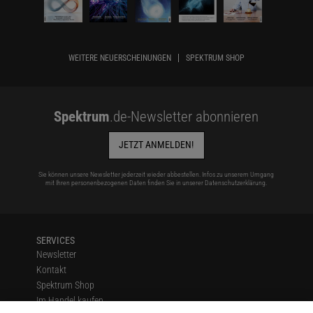
WEITERE NEUERSCHEINUNGEN
SPEKTRUM SHOP
Spektrum
.de-Newsletter abonnieren
JETZT ANMELDEN!
Sie können unsere Newsletter jederzeit wieder abbestellen. Infos zu unserem Umgang
mit Ihren personenbezogenen Daten finden Sie in unserer
Datenschutzerklärung
.
SERVICES
Newsletter
Kontakt
Spektrum Shop
Im Handel kaufen