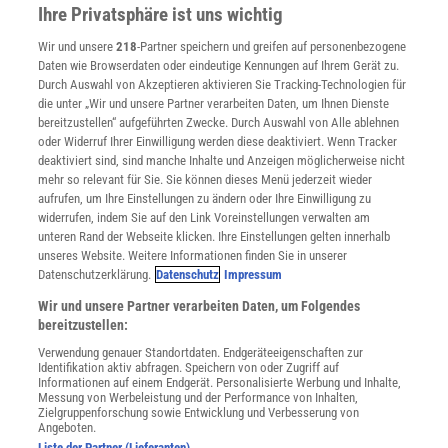
Presse
Ihre Privatsphäre ist uns wichtig
Verträge kündigen
Wir und unsere
218
-Partner speichern und greifen auf personenbezogene
Widerruf
Daten wie Browserdaten oder eindeutige Kennungen auf Ihrem Gerät zu.
INFO
Durch Auswahl von Akzeptieren aktivieren Sie Tracking-Technologien für
Mediadaten
die unter „Wir und unsere Partner verarbeiten Daten, um Ihnen Dienste
bereitzustellen“ aufgeführten Zwecke. Durch Auswahl von Alle ablehnen
Datenschutz
oder Widerruf Ihrer Einwilligung werden diese deaktiviert. Wenn Tracker
Nutzungsbedingungen
deaktiviert sind, sind manche Inhalte und Anzeigen möglicherweise nicht
Cookie-Einstellungen
mehr so relevant für Sie. Sie können dieses Menü jederzeit wieder
Utiq verwalten
aufrufen, um Ihre Einstellungen zu ändern oder Ihre Einwilligung zu
Nutzungsbasierte Onlinewerbung
widerrufen, indem Sie auf den Link Voreinstellungen verwalten am
Alle Artikel
unteren Rand der Webseite klicken. Ihre Einstellungen gelten innerhalb
unseres Website. Weitere Informationen finden Sie in unserer
Impressum
Datenschutzerklärung.
Datenschutz
Impressum
WEITERE ANGEBOTE
Wir und unsere Partner verarbeiten Daten, um Folgendes
Angebote für Schulen
bereitzustellen:
Angebote für Institutionen
Verwendung genauer Standortdaten. Endgeräteeigenschaften zur
Sprachen lernen mit Gymglish
Identifikation aktiv abfragen. Speichern von oder Zugriff auf
Lexika
Informationen auf einem Endgerät. Personalisierte Werbung und Inhalte,
Messung von Werbeleistung und der Performance von Inhalten,
Für Spektrum schreiben
Zielgruppenforschung sowie Entwicklung und Verbesserung von
Zugänglichkeitserklärung
Angeboten.
Liste der Partner (Lieferanten)