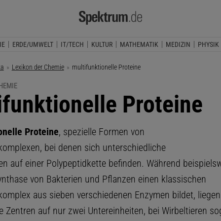
IE
ERDE/UMWELT
IT/TECH
KULTUR
MATHEMATIK
MEDIZIN
PHYSIK
ka
Lexikon der Chemie
Aktuelle Seite:
multifunktionelle Proteine
HEMIE
ifunktionelle Proteine
onelle Proteine
, spezielle Formen von
omplexen, bei denen sich unterschiedliche
en auf einer Polypeptidkette befinden. Während beispielsw
ynthase von Bakterien und Pflanzen einen klassischen
omplex aus sieben verschiedenen Enzymen bildet, liegen
e Zentren auf nur zwei Untereinheiten, bei Wirbeltieren sog