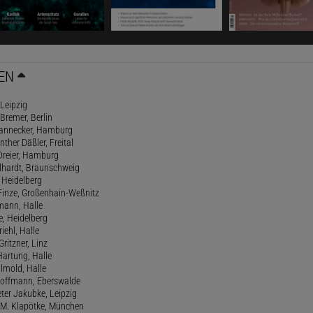
EN
 Leipzig
 Bremer, Berlin
 Dannecker, Hamburg
ther Däßler, Freital
 Dreier, Hamburg
elhardt, Braunschweig
 Heidelberg
 Finze, Großenhain-Weßnitz
mann, Halle
e, Heidelberg
riehl, Halle
Gritzner, Linz
Hartung, Halle
llmold, Halle
 Hoffmann, Eberswalde
eter Jakubke, Leipzig
 M. Klapötke, München