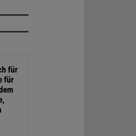
h für
 für
 dem
e,
h