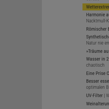
Wetterextr
Harmonie a
Nacktmull-K
Römischer 
Synthetisch
Natur nie er
»Träume au
Wasser in 
chaotisch
Eine Prise 
Besser ess
optimalen B
UV-Filter
| W
Weinalteru