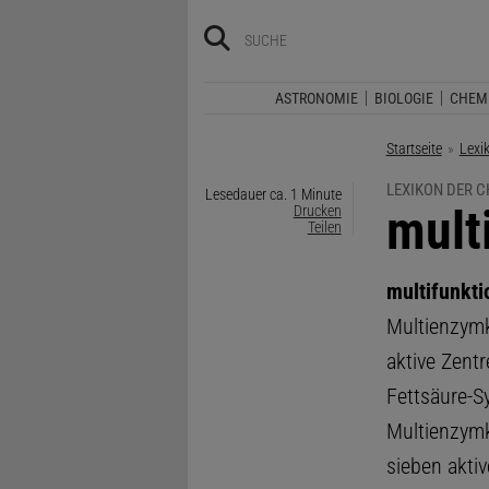
ASTRONOMIE
BIOLOGIE
CHEM
Startseite
Lexi
LEXIKON DER C
Lesedauer ca. 1 Minute
:
mult
Drucken
Teilen
multifunkti
Multienzymk
aktive Zentr
Fettsäure-S
Multienzymk
sieben aktiv