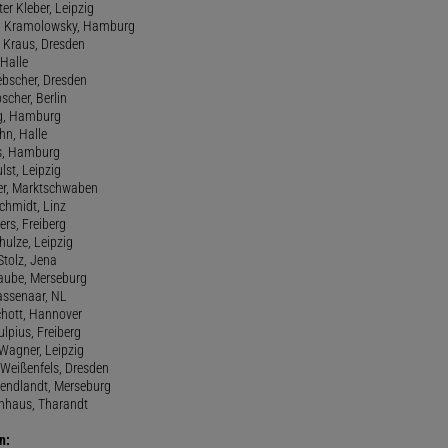
er Kleber, Leipzig
rd Kramolowsky, Hamburg
d Kraus, Dresden
 Halle
iebscher, Dresden
scher, Berlin
rg, Hamburg
hn, Halle
ss, Hamburg
lst, Leipzig
zer, Marktschwaben
Schmidt, Linz
rs, Freiberg
hulze, Leipzig
Stolz, Jena
Taube, Merseburg
Wassenaar, NL
chott, Hannover
ulpius, Freiberg
 Wagner, Leipzig
 Weißenfels, Dresden
Wendlandt, Merseburg
enhaus, Tharandt
n: