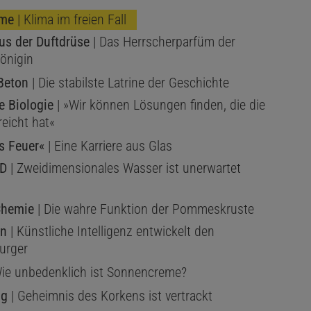
eme
| Klima im freien Fall
us der Duftdrüse
| Das Herrscherparfüm der
önigin
Beton
| Die stabilste Latrine der Geschichte
e Biologie
| »Wir können Lösungen finden, die die
reicht hat«
s Feuer«
| Eine Karriere aus Glas
2D
| Zweidimensionales Wasser ist unerwartet
Chemie
| Die wahre Funktion der Pommeskruste
en
| Künstliche Intelligenz entwickelt den
urger
ie unbedenklich ist Sonnencreme?
ng
| Geheimnis des Korkens ist vertrackt