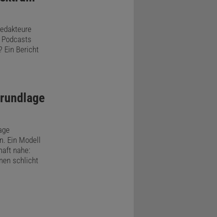
Redakteure
 Podcasts
 Ein Bericht
Grundlage
age
. Ein Modell
haft nahe:
nen schlicht