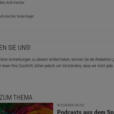
bke, Ruth Karcher
uth Karcher, Sonja Nagel
EN SIE UNS!
tliche Anmerkungen zu diesem Artikel haben, können Sie die Redaktion
p
r lesen Ihre Zuschrift, bitten jedoch um Verständnis, dass wir nicht jed
 ZUM THEMA
IN EIGENER SACHE
:
Podcasts aus dem Sp