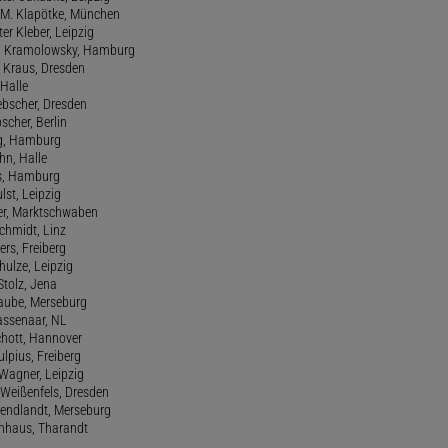
 M. Klapötke, München
er Kleber, Leipzig
rd Kramolowsky, Hamburg
d Kraus, Dresden
 Halle
iebscher, Dresden
scher, Berlin
rg, Hamburg
hn, Halle
ss, Hamburg
lst, Leipzig
zer, Marktschwaben
Schmidt, Linz
rs, Freiberg
hulze, Leipzig
Stolz, Jena
Taube, Merseburg
Wassenaar, NL
chott, Hannover
ulpius, Freiberg
 Wagner, Leipzig
 Weißenfels, Dresden
Wendlandt, Merseburg
enhaus, Tharandt