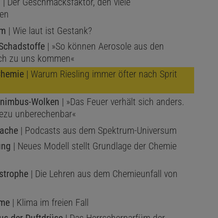
l
| Der Geschmacksfaktor, den viele
zen
am
| Wie laut ist Gestank?
Schadstoffe
| »So können Aerosole aus den
ch zu uns kommen«
Chemie
| Warum Riesling immer öfter nach Sprit
nimbus-Wolken
| »Das Feuer verhält sich anders.
dezu unberechenbar«
Sache
| Podcasts aus dem Spektrum-Universum
ung
| Neues Modell stellt Grundlage der Chemie
strophe
| Die Lehren aus dem Chemieunfall von
eme
| Klima im freien Fall
us der Duftdrüse
| Das Herrscherparfüm der