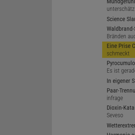
Mundgefüh
unterschät
Science Sl
Waldbrand-
Bränden au
Eine Prise 
schmeckt
Pyrocumulo
Es ist gera
In eigener 
Paar-Trenn
infrage
Dioxin-Kata
Seveso
Wetterextr
Harmonie a