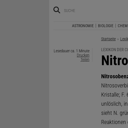
ASTRONOMIE
BIOLOGIE
CHEM
Startseite
Lexi
LEXIKON DER C
Lesedauer ca. 1 Minute
:
Nitr
Drucken
Teilen
Nitrosoben
Nitrosoverb
Kristalle; F
unlöslich, i
sieht N. grü
Reaktionen