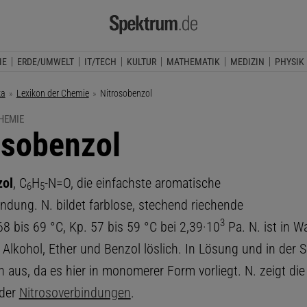
IE
ERDE/UMWELT
IT/TECH
KULTUR
MATHEMATIK
MEDIZIN
PHYSIK
ka
Lexikon der Chemie
Aktuelle Seite:
Nitrosobenzol
HEMIE
osobenzol
zol
, C
H
-N=O, die einfachste aromatische
6
5
indung. N. bildet farblose, stechend riechende
3
. 68 bis 69 °C, Kp. 57 bis 59 °C bei 2,39·10
Pa. N. ist in W
n Alkohol, Ether und Benzol löslich. In Lösung und in der
n aus, da es hier in monomerer Form vorliegt. N. zeigt die
 der
Nitrosoverbindungen
.