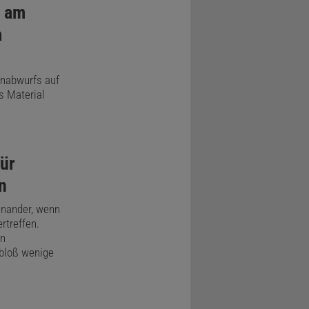
g am
a
nabwurfs auf
 Material
für
n
inander, wenn
rtreffen.
en
 bloß wenige