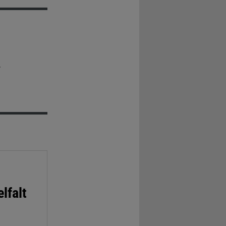
r
lfalt