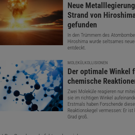
:
Neue Metalllegierun
Strand von Hiroshim
gefunden
In den Trümmern des Atombombe
Hiroshima wurde seltsames neues
entdeckt.
MOLEKÜLKOLLISIONEN
:
Der optimale Winkel 
chemische Reaktione
Zwei Moleküle reagieren nur mite
sie im richtigen Winkel aufeinande
Erstmals haben Forschende dies
Reaktionskegel vermessen: Er ist
Grad groß.