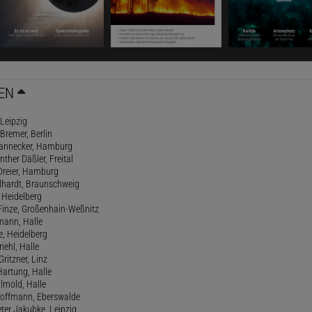
EN
 Leipzig
 Bremer, Berlin
 Dannecker, Hamburg
ther Däßler, Freital
 Dreier, Hamburg
elhardt, Braunschweig
 Heidelberg
 Finze, Großenhain-Weßnitz
mann, Halle
e, Heidelberg
riehl, Halle
Gritzner, Linz
Hartung, Halle
llmold, Halle
 Hoffmann, Eberswalde
eter Jakubke, Leipzig