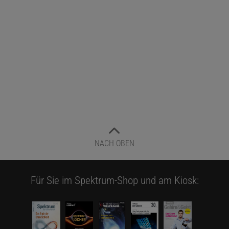
NACH OBEN
Für Sie im Spektrum-Shop und am Kiosk: