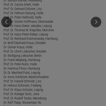
Dr. Sandra Grande, Heidelberg
Prof. Dr. Carola Griehl, Halle
Prof. Dr. Gerhard Gritzner, Linz
Prof. Dr. Helmut Hartung, Halle
Prof. Dr. Peter Hellmold, Halle
Prof. Dr. Günter Hoffmann, Eberswalde
Prof. Dr. Hans-Dieter Jakubke, Leipzig
Prof. Dr. Thomas M. Klapötke, München
Prof. Dr. Hans-Peter Kleber, Leipzig
Prof. Dr. Reinhard Kramolowsky, Hamburg
Dr. Wolf Eberhard Kraus, Dresden
Dr. Günter Kraus, Halle
Prof. Dr. Ulrich Liebscher, Dresden
Dr. Wolfgang Liebscher, Berlin
Dr. Frank Meyberg, Hamburg
Prof. Dr. Peter Nuhn, Halle
Dr. Hartmut Ploss, Hamburg
Dr. Dr. Manfred Pulst, Leipzig
Dr. Anna Schleitzer, Marktschwaben
Prof. Dr. Harald Schmidt, Linz
Dr. Helmut Schmiers, Freiberg
Prof. Dr. Klaus Schulze, Leipzig
Prof. Dr. Rüdiger Stolz, Jena
Prof. Dr. Rudolf Taube, Merseburg
Dr. Ralf Trapp, Wassenaar, NL