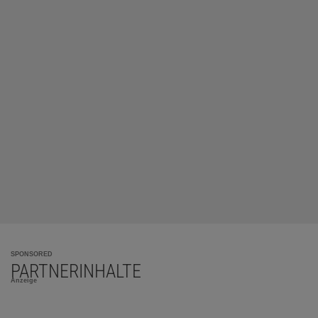
SPONSORED
PARTNERINHALTE
Anzeige