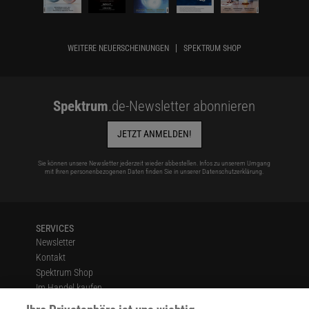
WEITERE NEUERSCHEINUNGEN
SPEKTRUM SHOP
Spektrum
.de-Newsletter abonnieren
JETZT ANMELDEN!
Sie können unsere Newsletter jederzeit wieder abbestellen. Infos zu unserem Umgang
mit Ihren personenbezogenen Daten finden Sie in unserer
Datenschutzerklärung
.
SERVICES
Newsletter
Kontakt
Spektrum Shop
Im Handel kaufen
Presse