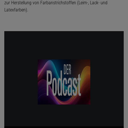
zur Herstellung von Farbanstrichstoffen (Leim-, Lack- und
Latexfarben).