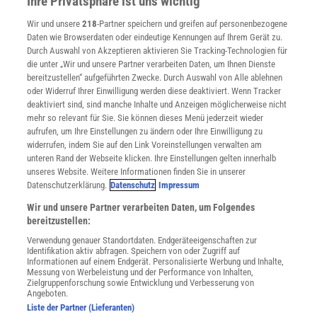
Ihre Privatsphäre ist uns wichtig
Verträge kündigen
Wir und unsere
218
-Partner speichern und greifen auf personenbezogene
Widerruf
Daten wie Browserdaten oder eindeutige Kennungen auf Ihrem Gerät zu.
INFO
Durch Auswahl von Akzeptieren aktivieren Sie Tracking-Technologien für
Mediadaten
die unter „Wir und unsere Partner verarbeiten Daten, um Ihnen Dienste
bereitzustellen“ aufgeführten Zwecke. Durch Auswahl von Alle ablehnen
Datenschutz
oder Widerruf Ihrer Einwilligung werden diese deaktiviert. Wenn Tracker
Nutzungsbedingungen
deaktiviert sind, sind manche Inhalte und Anzeigen möglicherweise nicht
Cookie-Einstellungen
mehr so relevant für Sie. Sie können dieses Menü jederzeit wieder
Utiq verwalten
aufrufen, um Ihre Einstellungen zu ändern oder Ihre Einwilligung zu
Nutzungsbasierte Onlinewerbung
widerrufen, indem Sie auf den Link Voreinstellungen verwalten am
Alle Artikel
unteren Rand der Webseite klicken. Ihre Einstellungen gelten innerhalb
unseres Website. Weitere Informationen finden Sie in unserer
Impressum
Datenschutzerklärung.
Datenschutz
Impressum
WEITERE ANGEBOTE
Wir und unsere Partner verarbeiten Daten, um Folgendes
Angebote für Schulen
bereitzustellen:
Angebote für Institutionen
Verwendung genauer Standortdaten. Endgeräteeigenschaften zur
Sprachen lernen mit Gymglish
Identifikation aktiv abfragen. Speichern von oder Zugriff auf
Lexika
Informationen auf einem Endgerät. Personalisierte Werbung und Inhalte,
Messung von Werbeleistung und der Performance von Inhalten,
Für Spektrum schreiben
Zielgruppenforschung sowie Entwicklung und Verbesserung von
Zugänglichkeitserklärung
Angeboten.
Liste der Partner (Lieferanten)
WEBSEITEN