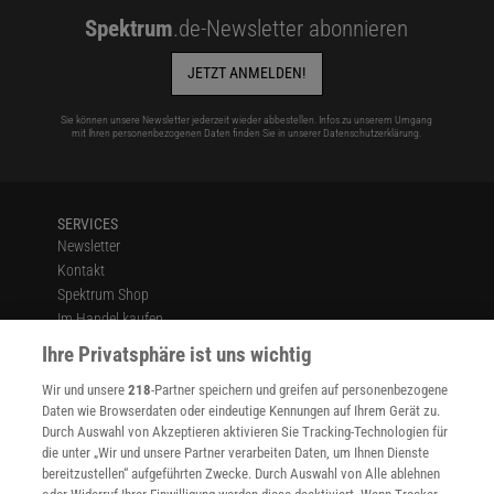
Spektrum
.de-Newsletter abonnieren
JETZT ANMELDEN!
Sie können unsere Newsletter jederzeit wieder abbestellen. Infos zu unserem Umgang
mit Ihren personenbezogenen Daten finden Sie in unserer
Datenschutzerklärung
.
SERVICES
Newsletter
Kontakt
Spektrum Shop
Im Handel kaufen
Presse
Ihre Privatsphäre ist uns wichtig
Verträge kündigen
Wir und unsere
218
-Partner speichern und greifen auf personenbezogene
Widerruf
Daten wie Browserdaten oder eindeutige Kennungen auf Ihrem Gerät zu.
INFO
Durch Auswahl von Akzeptieren aktivieren Sie Tracking-Technologien für
Mediadaten
die unter „Wir und unsere Partner verarbeiten Daten, um Ihnen Dienste
bereitzustellen“ aufgeführten Zwecke. Durch Auswahl von Alle ablehnen
Datenschutz