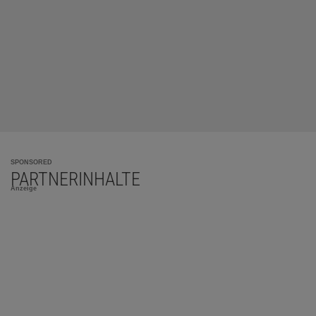
SPONSORED
PARTNERINHALTE
Anzeige