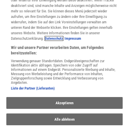
oder Widerruf Ihrer Einwilligung werden diese deaktiviert. Wenn Tracker
Nutzungsbedingungen
deaktiviert sind, sind manche Inhalte und Anzeigen möglicherweise nicht
Cookie-Einstellungen
mehr so relevant für Sie. Sie können dieses Menü jederzeit wieder
Utiq verwalten
aufrufen, um Ihre Einstellungen zu ändern oder Ihre Einwilligung zu
Nutzungsbasierte Onlinewerbung
widerrufen, indem Sie auf den Link Voreinstellungen verwalten am
Alle Artikel
unteren Rand der Webseite klicken. Ihre Einstellungen gelten innerhalb
unseres Website. Weitere Informationen finden Sie in unserer
Impressum
Datenschutzerklärung.
Datenschutz
Impressum
WEITERE ANGEBOTE
Wir und unsere Partner verarbeiten Daten, um Folgendes
Angebote für Schulen
bereitzustellen:
Angebote für Institutionen
Verwendung genauer Standortdaten. Endgeräteeigenschaften zur
Sprachen lernen mit Gymglish
Identifikation aktiv abfragen. Speichern von oder Zugriff auf
Lexika
Informationen auf einem Endgerät. Personalisierte Werbung und Inhalte,
Messung von Werbeleistung und der Performance von Inhalten,
Für Spektrum schreiben
Zielgruppenforschung sowie Entwicklung und Verbesserung von
Zugänglichkeitserklärung
Angeboten.
Liste der Partner (Lieferanten)
WEBSEITEN
KielSCN
Akzeptieren
Wissenschaft in die Schulen
SciLogs
Alle ablehnen