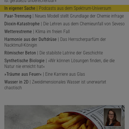
ist geradezu unberechenbar«
In eigener Sache
| Podcasts aus dem Spektrum-Universum
Paar-Trennung
| Neues Modell stellt Grundlage der Chemie infrage
Dioxin-Katastrophe
| Die Lehren aus dem Chemieunfall von Seveso
Wetterextreme
| Klima im freien Fall
Harmonie aus der Duftdrüse
| Das Herrscherparfüm der
Nacktmull-Königin
Römischer Beton
| Die stabilste Latrine der Geschichte
Synthetische Biologie
| »Wir können Lösungen finden, die die
Natur nie erreicht hat«
»Träume aus Feuer«
| Eine Karriere aus Glas
Wasser in 2D
| Zweidimensionales Wasser ist unerwartet
chaotisch