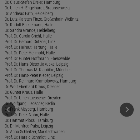
Dr. Claus-Stefan Dreier, Hamburg
Dr. Ulrich H. Engelhardt, Braunschweig
Dr. Andreas Fath, Heidelberg
Dr. Lutz-Karsten Finze, Großenhain-Weßnitz
Dr. Rudolf Friedemann, Halle
Dr. Sandra Grande, Heidelberg
Prof. Dr. Carola Griehl, Halle
Prof. Dr. Gerhard Gritzner, Linz
Prof. Dr. Helmut Hartung, Halle
Prof. Dr. Peter Hellmold, Halle
Prof. Dr. Günter Hoffmann, Eberswalde
Prof. Dr. Hans-Dieter Jakubke, Leipzig
Prof. Dr. Thomas M. Klapötke, München
Prof. Dr. Hans-Peter Kleber, Leipzig
Prof. Dr. Reinhard Kramolowsky, Hamburg
Dr. Wolf Eberhard Kraus, Dresden
Dr. Günter Kraus, Halle
Prof. Dr. Ulrich Liebscher, Dresden
Dr. Wolfgang Liebscher, Berlin
Dr. Frank Meyberg, Hamburg
Prof. Dr. Peter Nuhn, Halle
Dr. Hartmut Ploss, Hamburg
Dr. Dr. Manfred Pulst, Leipzig
Dr. Anna Schleitzer, Marktschwaben
Prof. Dr. Harald Schmidt, Linz