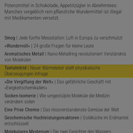
Potenzmittel in Schokolade, Appetitzügler in Abnehmtees:
Manches vorgeblich rein pflanzliche Wundermittel ist illegal
mit Medikamenten versetzt.
Smog
| Jede fünfte Messstation: Luft in Europa zu verschmutzt
»Wundervoll«
| 24 große Fragen für kleine Leute
Aromatisches Metall
| Nano-Metallring revolutioniert Verständnis
von Molekülen
Tantalnitrid
| Neuer Wärmeleiter stellt physikalische
Überzeugungen infrage
»Die Vergiftung der Welt«
| Das gefährliche Geschäft mit
»Ewigkeitschemikalien«
Socken-Isomerie
| Wie umgestülpte Moleküle die Medizin
verändern sollen
Eine Prise Chemie
| Das missverstandenste Gemüse der Welt
Geochemische Hochleistungsreaktoren
| Goldküche im Erdmantel
entschlüsselt
Molekulares Mysterium
| Die zwei Gesichter des Wassers