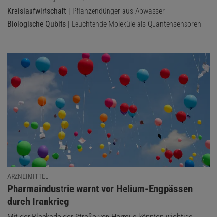
Kreislaufwirtschaft
| Pflanzendünger aus Abwasser
Biologische Qubits
| Leuchtende Moleküle als Quantensensoren
ARZNEIMITTEL
:
Pharmaindustrie warnt vor Helium-Engpässen
durch Irankrieg
Mit der Blockade der Straße von Hormus könnten wichtige