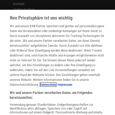
Kontakt
Spektrum Shop
Im Handel kaufen
Ihre Privatsphäre ist uns wichtig
Presse
Wir und unsere
218
-Partner speichern und greifen auf personenbezogene
Verträge kündigen
Daten wie Browserdaten oder eindeutige Kennungen auf Ihrem Gerät zu.
INFO
Durch Auswahl von Akzeptieren aktivieren Sie Tracking-Technologien für
Mediadaten
die unter „Wir und unsere Partner verarbeiten Daten, um Ihnen Dienste
bereitzustellen“ aufgeführten Zwecke. Durch Auswahl von Alle ablehnen
Datenschutz
oder Widerruf Ihrer Einwilligung werden diese deaktiviert. Wenn Tracker
Nutzungsbedingungen
deaktiviert sind, sind manche Inhalte und Anzeigen möglicherweise nicht
Cookie-Einstellungen
mehr so relevant für Sie. Sie können dieses Menü jederzeit wieder
Utiq verwalten
aufrufen, um Ihre Einstellungen zu ändern oder Ihre Einwilligung zu
Nutzungsbasierte Onlinewerbung
widerrufen, indem Sie auf den Link Voreinstellungen verwalten am
Alle Artikel
unteren Rand der Webseite klicken. Ihre Einstellungen gelten innerhalb
unseres Website. Weitere Informationen finden Sie in unserer
Impressum
Datenschutzerklärung.
Datenschutz
Impressum
WEITERE ANGEBOTE
Wir und unsere Partner verarbeiten Daten, um Folgendes
Angebote für Schulen
bereitzustellen:
Angebote für Institutionen
Verwendung genauer Standortdaten. Endgeräteeigenschaften zur
Sprachen lernen mit Gymglish
Identifikation aktiv abfragen. Speichern von oder Zugriff auf
Lexika
Informationen auf einem Endgerät. Personalisierte Werbung und Inhalte,