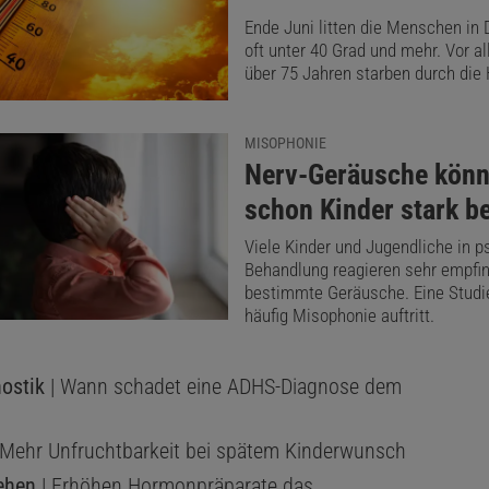
Ende Juni litten die Menschen in
oft unter 40 Grad und mehr. Vor a
über 75 Jahren starben durch die 
MISOPHONIE
:
Nerv-Geräusche kön
schon Kinder stark b
Viele Kinder und Jugendliche in p
Behandlung reagieren sehr empfin
bestimmte Geräusche. Eine Studie
häufig Misophonie auftritt.
ostik
| Wann schadet eine ADHS-Diagnose dem
 Mehr Unfruchtbarkeit bei spätem Kinderwunsch
ehen
| Erhöhen Hormonpräparate das