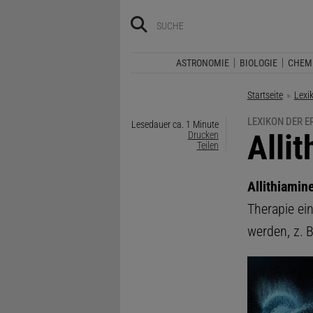
ASTRONOMIE
BIOLOGIE
CHEM
Startseite
Lexi
LEXIKON DER 
Lesedauer ca. 1 Minute
:
Alli
Drucken
Teilen
Allithiamin
Therapie ei
werden, z. 