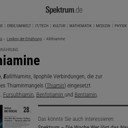
IE
ERDE/UMWELT
IT/TECH
KULTUR
MATHEMATIK
MEDIZIN
PHYSIK
ka
Lexikon der Ernährung
Aktuelle Seite:
Allithiamine
ERNÄHRUNG
thiamine
e
,
E
allithiamins
, lipophile Verbindungen, die zur
nes Thiaminmangels (
Thiamin
) eingesetzt
B.
Fursulthiamin
,
Benfotiamin
und
Bentiamin
.
Das könnte Sie auch interessieren:
Spektrum – Die Woche
Wer löst das Nav