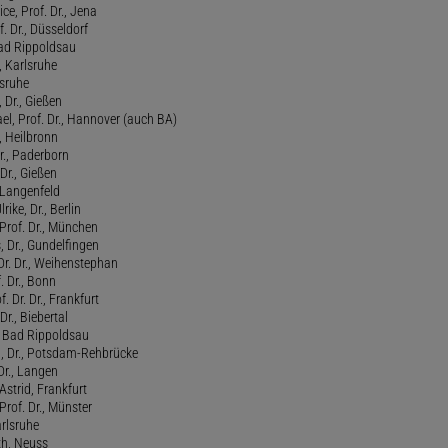
ce, Prof. Dr., Jena
f. Dr., Düsseldorf
ad Rippoldsau
, Karlsruhe
lsruhe
 Dr., Gießen
l, Prof. Dr., Hannover (auch BA)
., Heilbronn
r., Paderborn
Dr., Gießen
, Langenfeld
rike, Dr., Berlin
Prof. Dr., München
 Dr., Gundelfingen
 Dr. Dr., Weihenstephan
f. Dr., Bonn
. Dr. Dr., Frankfurt
Dr., Biebertal
, Bad Rippoldsau
ed, Dr., Potsdam-Rehbrücke
Dr., Langen
strid, Frankfurt
Prof. Dr., Münster
rlsruhe
th, Neuss