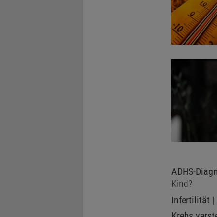
ADHS-Diagn
Kind?
Infertilität
|
Krebs verst