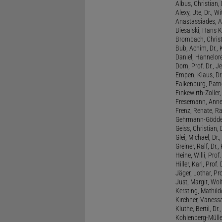
Albus, Christian, 
Alexy, Ute, Dr., Wi
Anastassiades, A
Biesalski, Hans K
Brombach, Christi
Bub, Achim, Dr., 
Daniel, Hannelore
Dorn, Prof. Dr., J
Empen, Klaus, Dr
Falkenburg, Patri
Finkewirth-Zoller
Fresemann, Anne 
Frenz, Renate, R
Gehrmann-Gödde
Geiss, Christian,
Glei, Michael, Dr.
Greiner, Ralf, Dr.,
Heine, Willi, Prof
Hiller, Karl, Prof. 
Jäger, Lothar, Pro
Just, Margit, Wol
Kersting, Mathild
Kirchner, Vanessa
Kluthe, Bertil, Dr
Kohlenberg-Müller,