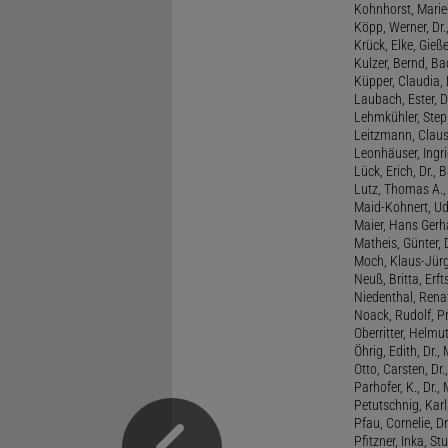
Kohnhorst, Marie
Köpp, Werner, Dr.,
Krück, Elke, Gieß
Kulzer, Bernd, B
Küpper, Claudia, 
Laubach, Ester, 
Lehmkühler, Step
Leitzmann, Claus,
Leonhäuser, Ingrid
Lück, Erich, Dr.
Lutz, Thomas A., 
Maid-Kohnert, Ud
Maier, Hans Gerha
Matheis, Günter, 
Moch, Klaus-Jürge
Neuß, Britta, Erft
Niedenthal, Rena
Noack, Rudolf, P
Oberritter, Helmut
Öhrig, Edith, Dr.
Otto, Carsten, Dr
Parhofer, K., Dr.
Petutschnig, Kar
Pfau, Cornelie, Dr
Pfitzner, Inka, S