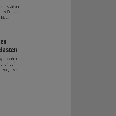
 Deutschland
llem Frauen
Hitze.
nen
elasten
sychischer
dlich auf
 zeigt, wie