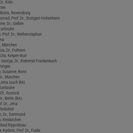
Dr., Köln
tten
lkistis, Ravensburg
onrad, Prof. Dr., Stuttgart-Hohenheim
ne, Dr., Gießen
Karlsruhe
, Prof. Dr., Weihenstephan
ena
., München
cia, Dr., Pulheim
, Uta, Kerpen-Buir
Georga, Dr., Biebertal-Frankenbach
atingen
, Susanne, Bonn
 Dr., München
, Jena (auch BA)
 Karlsruhe
. Dr., Rostock
Dr., Berlin (BA)
f. Dr., Jena
fenbüttel
e, Dr., Dortmund
, Reiskirchen
., Bad Rippoldsau
 Kathrin, Prof. Dr., Fulda