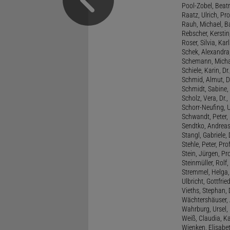
Pool-Zobel, Beatri
Raatz, Ulrich, Pro
Rauh, Michael, B
Rebscher, Kerstin
Roser, Silvia, Kar
Schek, Alexandra,
Schemann, Michae
Schiele, Karin, Dr
Schmid, Almut, D
Schmidt, Sabine, 
Scholz, Vera, Dr.
Schorr-Neufing, Ul
Schwandt, Peter, 
Sendtko, Andreas,
Stangl, Gabriele,
Stehle, Peter, Pro
Stein, Jürgen, Prof
Steinmüller, Rolf, 
Stremmel, Helga
Ulbricht, Gottfri
Vieths, Stephan, 
Wächtershäuser, A
Wahrburg, Ursel, 
Weiß, Claudia, Ka
Wienken, Elisabe