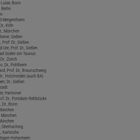
-Luise, Bonn
 Berlin
en
ad Mergentheim
Dr., Köln
Dr., München
hanie, Gießen
 Prof. Dr., Gießen
-Ute, Prof. Dr., Gießen
, Bad Soden am Taunus
Dr., Zürich
o, Dr., Pohlheim
rd, Prof. Dr., Braunschweig
Dr., Holzminden (auch BA)
n, Dr., Gießen
stadt
te, Hannover
rof. Dr., Potsdam-Rehbrücke
, Dr., Bonn
, München
., München
, München
l, Oberhaching
., Karlsruhe
tuttgart-Hohenheim