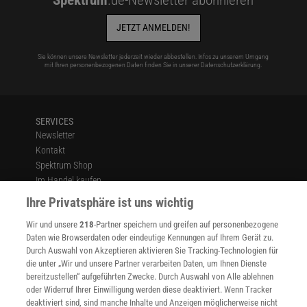
JETZT ANMELDEN!
Sie können unsere Newsletter jederzeit wieder abbestellen. Infos zu unserem Umgang
mit Ihren personenbezogenen Daten finden Sie in unserer
Datenschutzerklärung
.
SERVICES
Newsletter
Kontakt
Spektrum Shop
Im Handel kaufen
Presse
Ihre Privatsphäre ist uns wichtig
Verträge kündigen
Wir und unsere
218
-Partner speichern und greifen auf personenbezogene
Widerruf
Daten wie Browserdaten oder eindeutige Kennungen auf Ihrem Gerät zu.
INFO
Durch Auswahl von Akzeptieren aktivieren Sie Tracking-Technologien für
Mediadaten
die unter „Wir und unsere Partner verarbeiten Daten, um Ihnen Dienste
bereitzustellen“ aufgeführten Zwecke. Durch Auswahl von Alle ablehnen
Datenschutz
oder Widerruf Ihrer Einwilligung werden diese deaktiviert. Wenn Tracker
Nutzungsbedingungen
deaktiviert sind, sind manche Inhalte und Anzeigen möglicherweise nicht