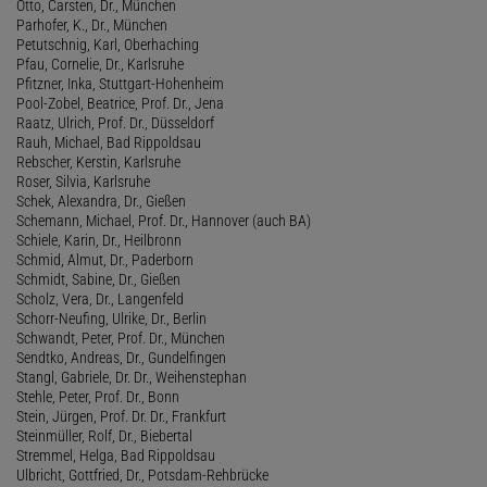
Otto, Carsten, Dr., München
Parhofer, K., Dr., München
Petutschnig, Karl, Oberhaching
Pfau, Cornelie, Dr., Karlsruhe
Pfitzner, Inka, Stuttgart-Hohenheim
Pool-Zobel, Beatrice, Prof. Dr., Jena
Raatz, Ulrich, Prof. Dr., Düsseldorf
Rauh, Michael, Bad Rippoldsau
Rebscher, Kerstin, Karlsruhe
Roser, Silvia, Karlsruhe
Schek, Alexandra, Dr., Gießen
Schemann, Michael, Prof. Dr., Hannover (auch BA)
Schiele, Karin, Dr., Heilbronn
Schmid, Almut, Dr., Paderborn
Schmidt, Sabine, Dr., Gießen
Scholz, Vera, Dr., Langenfeld
Schorr-Neufing, Ulrike, Dr., Berlin
Schwandt, Peter, Prof. Dr., München
Sendtko, Andreas, Dr., Gundelfingen
Stangl, Gabriele, Dr. Dr., Weihenstephan
Stehle, Peter, Prof. Dr., Bonn
Stein, Jürgen, Prof. Dr. Dr., Frankfurt
Steinmüller, Rolf, Dr., Biebertal
Stremmel, Helga, Bad Rippoldsau
Ulbricht, Gottfried, Dr., Potsdam-Rehbrücke