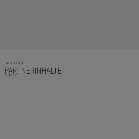
SPONSORED
PARTNERINHALTE
Anzeige