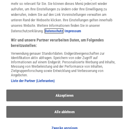
Cookie-Einstellungen
mehr so relevant für Sie. Sie können dieses Menü jederzeit wieder
Utiq verwalten
aufrufen, um Ihre Einstellungen zu ändern oder Ihre Einwilligung zu
Nutzungsbasierte Onlinewerbung
widerrufen, indem Sie auf den Link Voreinstellungen verwalten am
Alle Artikel
unteren Rand der Webseite klicken. Ihre Einstellungen gelten innerhalb
unseres Website. Weitere Informationen finden Sie in unserer
Impressum
Datenschutzerklärung.
Datenschutz
Impressum
WEITERE ANGEBOTE
Wir und unsere Partner verarbeiten Daten, um Folgendes
Angebote für Schulen
bereitzustellen:
Angebote für Institutionen
Verwendung genauer Standortdaten. Endgeräteeigenschaften zur
Sprachen lernen mit Gymglish
Identifikation aktiv abfragen. Speichern von oder Zugriff auf
Lexika
Informationen auf einem Endgerät. Personalisierte Werbung und Inhalte,
Messung von Werbeleistung und der Performance von Inhalten,
Für Spektrum schreiben
Zielgruppenforschung sowie Entwicklung und Verbesserung von
Zugänglichkeitserklärung
Angeboten.
Liste der Partner (Lieferanten)
WEBSEITEN
KielSCN
Akzeptieren
Wissenschaft in die Schulen
SciLogs
Alle ablehnen
Uns finden Sie auch hier:
Zwecke anzeigen