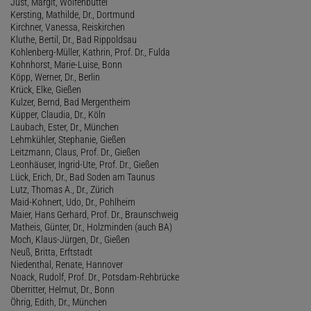
Just, Margit, Wolfenbüttel
Kersting, Mathilde, Dr., Dortmund
Kirchner, Vanessa, Reiskirchen
Kluthe, Bertil, Dr., Bad Rippoldsau
Kohlenberg-Müller, Kathrin, Prof. Dr., Fulda
Kohnhorst, Marie-Luise, Bonn
Köpp, Werner, Dr., Berlin
Krück, Elke, Gießen
Kulzer, Bernd, Bad Mergentheim
Küpper, Claudia, Dr., Köln
Laubach, Ester, Dr., München
Lehmkühler, Stephanie, Gießen
Leitzmann, Claus, Prof. Dr., Gießen
Leonhäuser, Ingrid-Ute, Prof. Dr., Gießen
Lück, Erich, Dr., Bad Soden am Taunus
Lutz, Thomas A., Dr., Zürich
Maid-Kohnert, Udo, Dr., Pohlheim
Maier, Hans Gerhard, Prof. Dr., Braunschweig
Matheis, Günter, Dr., Holzminden (auch BA)
Moch, Klaus-Jürgen, Dr., Gießen
Neuß, Britta, Erftstadt
Niedenthal, Renate, Hannover
Noack, Rudolf, Prof. Dr., Potsdam-Rehbrücke
Oberritter, Helmut, Dr., Bonn
Öhrig, Edith, Dr., München