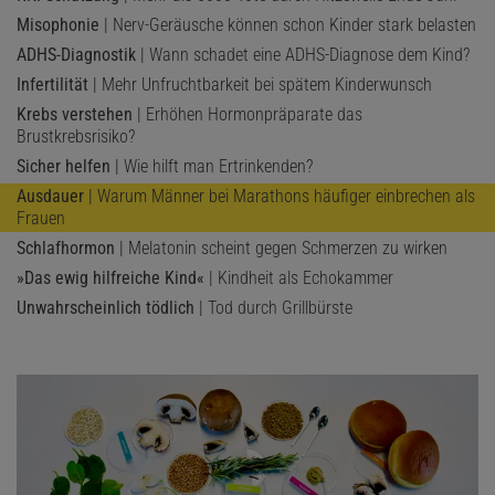
Misophonie
| Nerv-Geräusche können schon Kinder stark belasten
ADHS-Diagnostik
| Wann schadet eine ADHS-Diagnose dem Kind?
Infertilität
| Mehr Unfruchtbarkeit bei spätem Kinderwunsch
Krebs verstehen
| Erhöhen Hormonpräparate das
Brustkrebsrisiko?
Sicher helfen
| Wie hilft man Ertrinkenden?
Ausdauer
| Warum Männer bei Marathons häufiger einbrechen als
Frauen
Schlafhormon
| Melatonin scheint gegen Schmerzen zu wirken
»Das ewig hilfreiche Kind«
| Kindheit als Echokammer
Unwahrscheinlich tödlich
| Tod durch Grillbürste