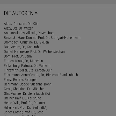
DIE AUTOREN
Albus, Christian, Dr., Köln
Alexy, Ute, Dr., Witten
Anastassiades, Alkistis, Ravensburg
Biesalski, Hans Konrad, Prof. Dr., Stuttgart-Hohenheim
Brombach, Christine, Dr., Gießen
Bub, Achim, Dr., Karlsruhe
Daniel, Hannelore, Prof. Dr., Weihenstephan
Dorn, Prof. Dr., Jena
Empen, Klaus, Dr., München
Falkenburg, Patricia, Dr., Pulheim
Finkewirth-Zoller, Uta, Kerpen-Buir
Fresemann, Anne Georga, Dr., Biebertal-Frankenbach
Frenz, Renate, Ratingen
Gehrmann-Gödde, Susanne, Bonn
Geiss, Christian, Dr., München
Glei, Michael, Dr., Jena (auch BA)
Greiner, Ralf, Dr., Karlsruhe
Heine, Willi, Prof. Dr., Rostock
Hiller, Karl, Prof. Dr., Berlin (BA)
Jäger, Lothar, Prof. Dr., Jena