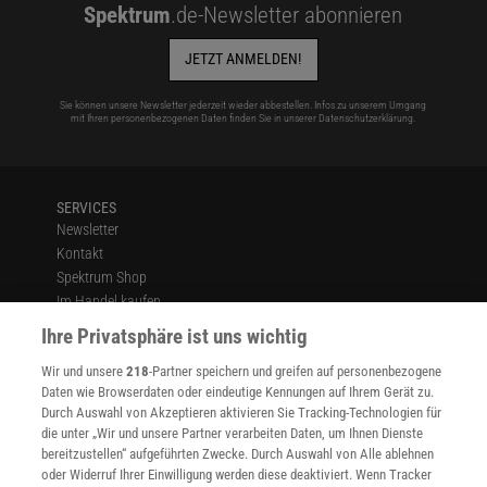
Spektrum
.de-Newsletter abonnieren
JETZT ANMELDEN!
Sie können unsere Newsletter jederzeit wieder abbestellen. Infos zu unserem Umgang
mit Ihren personenbezogenen Daten finden Sie in unserer
Datenschutzerklärung
.
SERVICES
Newsletter
Kontakt
Spektrum Shop
Im Handel kaufen
Presse
Ihre Privatsphäre ist uns wichtig
Verträge kündigen
Wir und unsere
218
-Partner speichern und greifen auf personenbezogene
Widerruf
Daten wie Browserdaten oder eindeutige Kennungen auf Ihrem Gerät zu.
INFO
Durch Auswahl von Akzeptieren aktivieren Sie Tracking-Technologien für
Mediadaten
die unter „Wir und unsere Partner verarbeiten Daten, um Ihnen Dienste
bereitzustellen“ aufgeführten Zwecke. Durch Auswahl von Alle ablehnen
Datenschutz
oder Widerruf Ihrer Einwilligung werden diese deaktiviert. Wenn Tracker
Nutzungsbedingungen