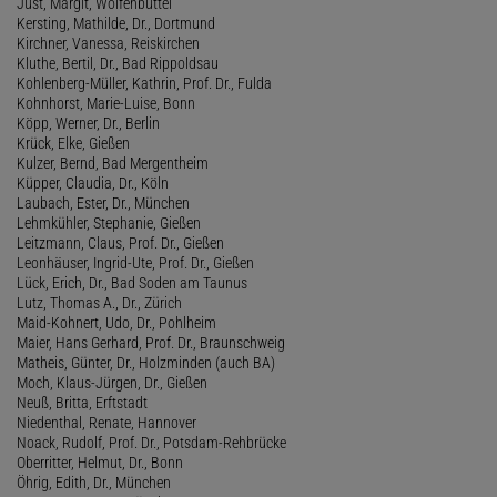
Just, Margit, Wolfenbüttel
Kersting, Mathilde, Dr., Dortmund
Kirchner, Vanessa, Reiskirchen
Kluthe, Bertil, Dr., Bad Rippoldsau
Kohlenberg-Müller, Kathrin, Prof. Dr., Fulda
Kohnhorst, Marie-Luise, Bonn
Köpp, Werner, Dr., Berlin
Krück, Elke, Gießen
Kulzer, Bernd, Bad Mergentheim
Küpper, Claudia, Dr., Köln
Laubach, Ester, Dr., München
Lehmkühler, Stephanie, Gießen
Leitzmann, Claus, Prof. Dr., Gießen
Leonhäuser, Ingrid-Ute, Prof. Dr., Gießen
Lück, Erich, Dr., Bad Soden am Taunus
Lutz, Thomas A., Dr., Zürich
Maid-Kohnert, Udo, Dr., Pohlheim
Maier, Hans Gerhard, Prof. Dr., Braunschweig
Matheis, Günter, Dr., Holzminden (auch BA)
Moch, Klaus-Jürgen, Dr., Gießen
Neuß, Britta, Erftstadt
Niedenthal, Renate, Hannover
Noack, Rudolf, Prof. Dr., Potsdam-Rehbrücke
Oberritter, Helmut, Dr., Bonn
Öhrig, Edith, Dr., München