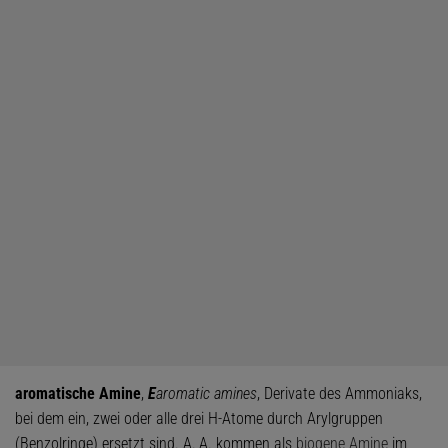
aromatische Amine
,
E
aromatic amines
, Derivate des Ammoniaks,
bei dem ein, zwei oder alle drei H-Atome durch Arylgruppen
(Benzolringe) ersetzt sind. A. A. kommen als
biogene Amine
im