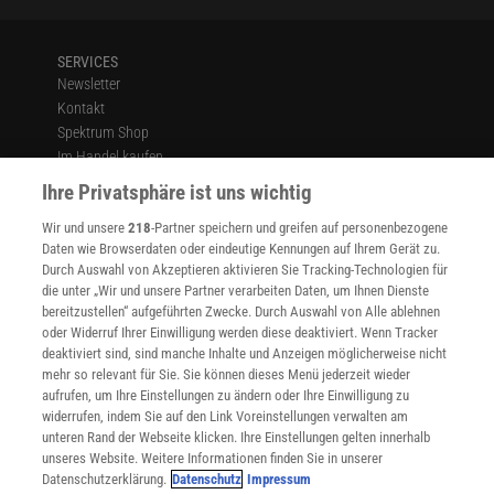
SERVICES
Newsletter
Kontakt
Spektrum Shop
Im Handel kaufen
Presse
Ihre Privatsphäre ist uns wichtig
Verträge kündigen
Wir und unsere
218
-Partner speichern und greifen auf personenbezogene
Widerruf
Daten wie Browserdaten oder eindeutige Kennungen auf Ihrem Gerät zu.
INFO
Durch Auswahl von Akzeptieren aktivieren Sie Tracking-Technologien für
Mediadaten
die unter „Wir und unsere Partner verarbeiten Daten, um Ihnen Dienste
bereitzustellen“ aufgeführten Zwecke. Durch Auswahl von Alle ablehnen
Datenschutz
oder Widerruf Ihrer Einwilligung werden diese deaktiviert. Wenn Tracker
Nutzungsbedingungen
deaktiviert sind, sind manche Inhalte und Anzeigen möglicherweise nicht
Cookie-Einstellungen
mehr so relevant für Sie. Sie können dieses Menü jederzeit wieder
Utiq verwalten
aufrufen, um Ihre Einstellungen zu ändern oder Ihre Einwilligung zu
Nutzungsbasierte Onlinewerbung
widerrufen, indem Sie auf den Link Voreinstellungen verwalten am
Alle Artikel
unteren Rand der Webseite klicken. Ihre Einstellungen gelten innerhalb
unseres Website. Weitere Informationen finden Sie in unserer
Impressum
Datenschutzerklärung.
Datenschutz
Impressum