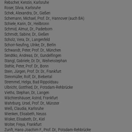
Rebscher, Kerstin, Karlsruhe
Roser, Silvia, Karlsruhe
Schek, Alexandra, Dr., Gießen
Schemann, Michael, Prof. Dr., Hannover (auch BA)
Schiele, Karin, Dr., Heilbronn
Schmid, Almut, Dr., Paderborn
Schmidt, Sabine, Dr., Gießen
Scholz, Vera, Dr., Langenfeld
Schorr-Neufing, Ulrike, Dr., Berlin
Schwandt, Peter, Prof. Dr., München
Sendtko, Andreas, Dr., Gundelfingen
Stangl, Gabriele, Dr. Dr., Weihenstephan
Stehle, Peter, Prof. Dr., Bonn
Stein, Jürgen, Prof. Dr. Dr., Frankfurt
Steinmüller, Rolf, Dr., Biebertal
Stremmel, Helga, Bad Rippoldsau
Ulbricht, Gottfried, Dr., Potsdam-Rehbrücke
Vieths, Stephan, Dr., Langen
Wächtershäuser, Astrid, Frankfurt
Wahrburg, Ursel, Prof. Dr., Münster
Weiß, Claudia, Karlsruhe
Wienken, Elisabeth, Neuss
Wisker, Elisabeth, Dr., Kiel
Wolter, Freya, Frankfurt
Zunft, Hans-Joachim F., Prof. Dr., Potsdam-Rehbrücke