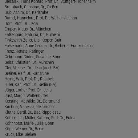
Biesalski, Hans Konrad, Prof. Dr., Stuttgart-Hohenheim
Brombach, Christine, Dr., Gießen
Bub, Achim, Dr., Karlsruhe
Daniel, Hannelore, Prof. Dr., Weihenstephan
Dorn, Prof. Dr., Jena
Empen, Klaus, Dr., München
Falkenburg, Patricia, Dr., Pulheim
Finkewirth-Zoller, Uta, Kerpen-Buir
Fresemann, Anne Georga, Dr., Biebertal-Frankenbach
Frenz, Renate, Ratingen
Gehrmann-Gödde, Susanne, Bonn
Geiss, Christian, Dr., München
Glei, Michael, Dr., Jena (auch BA)
Greiner, Ralf, Dr., Karlsruhe
Heine, Willi, Prof. Dr., Rostock
Hiller, Karl, Prof. Dr., Berlin (BA)
Jäger, Lothar, Prof. Dr., Jena
Just, Margit, Wolfenbüttel
Kersting, Mathilde, Dr., Dortmund
Kirchner, Vanessa, Reiskirchen
Kluthe, Bertil, Dr., Bad Rippoldsau
Kohlenberg-Müller, Kathrin, Prof. Dr., Fulda
Kohnhorst, Marie-Luise, Bonn
Köpp, Werner, Dr., Berlin
Krück, Elke, Gießen