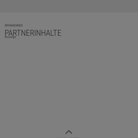
SPONSORED
PARTNERINHALTE
Anzeige