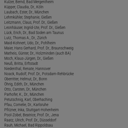
Kulzer, Bernd, Bad Mergentheim
Küpper, Claudia, Dr., Köln
Laubach, Ester, Dr., München
Lehmkühler, Stephanie, Gießen
Leitzmann, Claus, Prof. Dr., Gießen
Leonhäuser, Ingrid-Ute, Prof. Dr., Gießen
Lück, Erich, Dr., Bad Soden am Taunus
Lutz, Thomas A., Dr., Zürich
Maid-Kohnert, Udo, Dr., Pohlheim
Maier, Hans Gerhard, Prof. Dr., Braunschweig
Matheis, Günter, Dr., Holzminden (auch BA)
Moch, Klaus-Jürgen, Dr., Gießen
Neuß, Britta, Erftstadt
Niedenthal, Renate, Hannover
Noack, Rudolf, Prof. Dr., Potsdam-Rehbrücke
Oberritter, Helmut, Dr., Bonn
Öhrig, Edith, Dr., München
Otto, Carsten, Dr., München
Parhofer, K., Dr., München
Petutschnig, Karl, Oberhaching
Pfau, Cornelie, Dr., Karlsruhe
Pfitzner, Inka, Stuttgart-Hohenheim
Pool-Zobel, Beatrice, Prof. Dr., Jena
Raatz, Ulrich, Prof. Dr., Düsseldorf
Rauh, Michael, Bad Rippoldsau