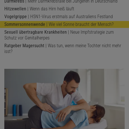
Darmkrebs
| Mehr Darmkrebsfälle bei Jüngeren in Deutschland
Hitzewellen
| Wenn das Hirn heiß läuft
Vogelgrippe
| H5N1-Virus erstmals auf Australiens Festland
Sommersonnenwende
| Wie viel Sonne braucht der Mensch?
Sexuell übertragbare Krankheiten
| Neue Impfstrategie zum
Schutz vor Genitalherpes
Ratgeber Magersucht
| Was tun, wenn meine Tochter nicht mehr
isst?