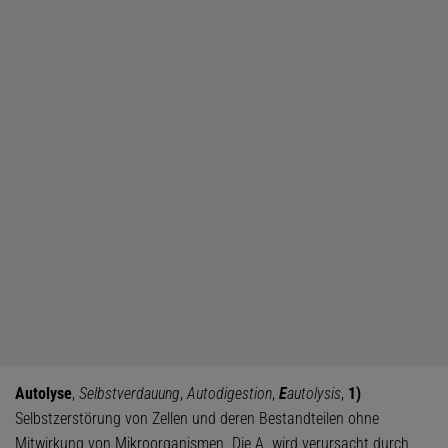
Autolyse
,
Selbstverdauung
,
Autodigestion
,
E
autolysis
,
1)
Selbstzerstörung von Zellen und deren Bestandteilen ohne
Mitwirkung von Mikroorganismen. Die A. wird verursacht durch