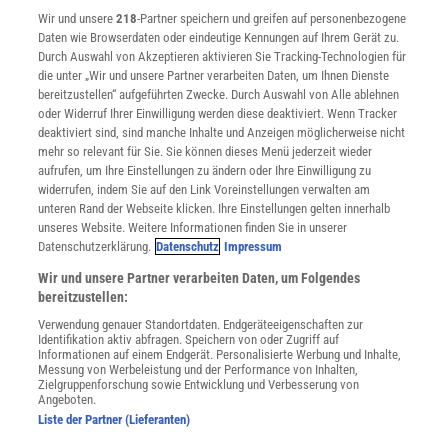
Wir und unsere
218
-Partner speichern und greifen auf personenbezogene
Widerruf
Daten wie Browserdaten oder eindeutige Kennungen auf Ihrem Gerät zu.
INFO
Durch Auswahl von Akzeptieren aktivieren Sie Tracking-Technologien für
Mediadaten
die unter „Wir und unsere Partner verarbeiten Daten, um Ihnen Dienste
bereitzustellen“ aufgeführten Zwecke. Durch Auswahl von Alle ablehnen
Datenschutz
oder Widerruf Ihrer Einwilligung werden diese deaktiviert. Wenn Tracker
Nutzungsbedingungen
deaktiviert sind, sind manche Inhalte und Anzeigen möglicherweise nicht
Cookie-Einstellungen
mehr so relevant für Sie. Sie können dieses Menü jederzeit wieder
Utiq verwalten
aufrufen, um Ihre Einstellungen zu ändern oder Ihre Einwilligung zu
Nutzungsbasierte Onlinewerbung
widerrufen, indem Sie auf den Link Voreinstellungen verwalten am
Alle Artikel
unteren Rand der Webseite klicken. Ihre Einstellungen gelten innerhalb
unseres Website. Weitere Informationen finden Sie in unserer
Impressum
Datenschutzerklärung.
Datenschutz
Impressum
WEITERE ANGEBOTE
Wir und unsere Partner verarbeiten Daten, um Folgendes
Angebote für Schulen
bereitzustellen:
Angebote für Institutionen
Verwendung genauer Standortdaten. Endgeräteeigenschaften zur
Sprachen lernen mit Gymglish
Identifikation aktiv abfragen. Speichern von oder Zugriff auf
Lexika
Informationen auf einem Endgerät. Personalisierte Werbung und Inhalte,
Messung von Werbeleistung und der Performance von Inhalten,
Für Spektrum schreiben
Zielgruppenforschung sowie Entwicklung und Verbesserung von
Zugänglichkeitserklärung
Angeboten.
Liste der Partner (Lieferanten)
WEBSEITEN