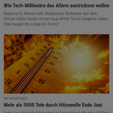
:
Wie Tech-Millionäre das Altern austricksen wollen
Rapamycin, Ketone oder Blutplasma: Biohacker aus dem
Silicon Valley testen immer neue Mittel für ein längeres Leben.
Was taugen die Longevity-Tricks?
RKI-SCHÄTZUNG
:
Mehr als 5000 Tote durch Hitzewelle Ende Juni
Ende Juni litten die Menschen in Deutschland oft unter 40 Grad