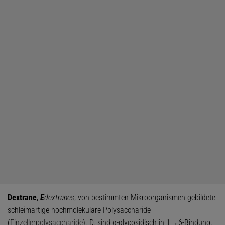
Dextrane
,
E
dextranes
, von bestimmten Mikroorganismen gebildete
schleimartige hochmolekulare Polysaccharide
(
Einzellerpolysaccharide
). D. sind α-glycosidisch in 1→6-Bindung,