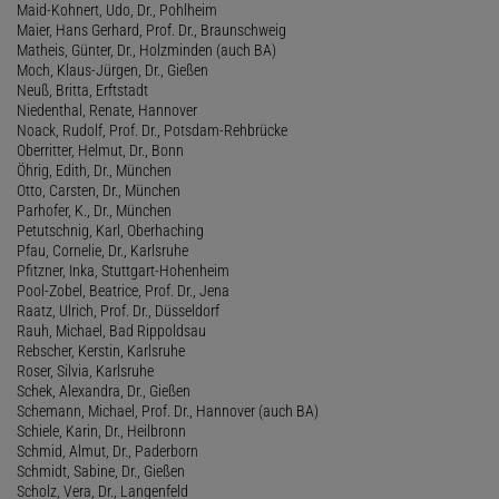
Maid-Kohnert, Udo, Dr., Pohlheim
Maier, Hans Gerhard, Prof. Dr., Braunschweig
Matheis, Günter, Dr., Holzminden (auch BA)
Moch, Klaus-Jürgen, Dr., Gießen
Neuß, Britta, Erftstadt
Niedenthal, Renate, Hannover
Noack, Rudolf, Prof. Dr., Potsdam-Rehbrücke
Oberritter, Helmut, Dr., Bonn
Öhrig, Edith, Dr., München
Otto, Carsten, Dr., München
Parhofer, K., Dr., München
Petutschnig, Karl, Oberhaching
Pfau, Cornelie, Dr., Karlsruhe
Pfitzner, Inka, Stuttgart-Hohenheim
Pool-Zobel, Beatrice, Prof. Dr., Jena
Raatz, Ulrich, Prof. Dr., Düsseldorf
Rauh, Michael, Bad Rippoldsau
Rebscher, Kerstin, Karlsruhe
Roser, Silvia, Karlsruhe
Schek, Alexandra, Dr., Gießen
Schemann, Michael, Prof. Dr., Hannover (auch BA)
Schiele, Karin, Dr., Heilbronn
Schmid, Almut, Dr., Paderborn
Schmidt, Sabine, Dr., Gießen
Scholz, Vera, Dr., Langenfeld