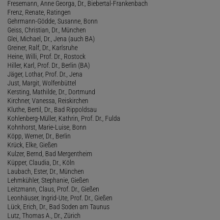
Fresemann, Anne Georga, Dr., Biebertal-Frankenbach
Frenz, Renate, Ratingen
Gehrmann-Gödde, Susanne, Bonn
Geiss, Christian, Dr., München
Glei, Michael, Dr., Jena (auch BA)
Greiner, Ralf, Dr., Karlsruhe
Heine, Willi, Prof. Dr., Rostock
Hiller, Karl, Prof. Dr., Berlin (BA)
Jäger, Lothar, Prof. Dr., Jena
Just, Margit, Wolfenbüttel
Kersting, Mathilde, Dr., Dortmund
Kirchner, Vanessa, Reiskirchen
Kluthe, Bertil, Dr., Bad Rippoldsau
Kohlenberg-Müller, Kathrin, Prof. Dr., Fulda
Kohnhorst, Marie-Luise, Bonn
Köpp, Werner, Dr., Berlin
Krück, Elke, Gießen
Kulzer, Bernd, Bad Mergentheim
Küpper, Claudia, Dr., Köln
Laubach, Ester, Dr., München
Lehmkühler, Stephanie, Gießen
Leitzmann, Claus, Prof. Dr., Gießen
Leonhäuser, Ingrid-Ute, Prof. Dr., Gießen
Lück, Erich, Dr., Bad Soden am Taunus
Lutz, Thomas A., Dr., Zürich