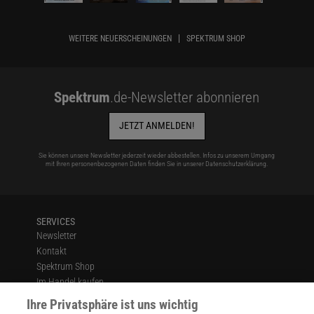
WEITERE NEUERSCHEINUNGEN
SPEKTRUM SHOP
Spektrum
.de-Newsletter abonnieren
JETZT ANMELDEN!
Sie können unsere Newsletter jederzeit wieder abbestellen. Infos zu unserem Umgang
mit Ihren personenbezogenen Daten finden Sie in unserer
Datenschutzerklärung
.
SERVICES
Newsletter
Kontakt
Spektrum Shop
Im Handel kaufen
Presse
Ihre Privatsphäre ist uns wichtig
Verträge kündigen