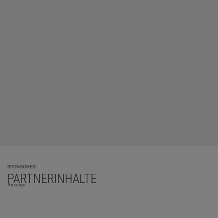
SPONSORED
PARTNERINHALTE
Anzeige