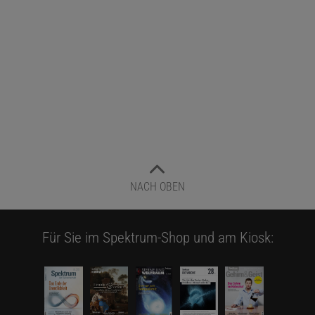
NACH OBEN
Für Sie im Spektrum-Shop und am Kiosk: