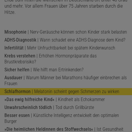
und mehr. Vor allem Frauen über 75 Jahren starben durch die
Hitze.
Misophonie
| Nerv-Geräusche können schon Kinder stark belasten
ADHS-Diagnostik
| Wann schadet eine ADHS-Diagnose dem Kind?
Infertilität
| Mehr Unfruchtbarkeit bei spätem Kinderwunsch
Krebs verstehen
| Erhöhen Hormonpräparate das
Brustkrebsrisiko?
Sicher helfen
| Wie hilft man Ertrinkenden?
Ausdauer
| Warum Männer bei Marathons häufiger einbrechen als
Frauen
Schlafhormon
| Melatonin scheint gegen Schmerzen zu wirken
»Das ewig hilfreiche Kind«
| Kindheit als Echokammer
Unwahrscheinlich tödlich
| Tod durch Grillbürste
Besser essen
| Künstliche Intelligenz entwickelt den optimalen
Burger
»Die heimlichen Heldinnen des Stoffwechsels«
| Ist Gesundheit