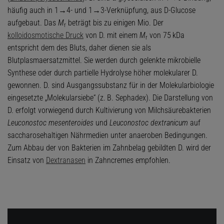
häufig auch in 1→4- und 1→3-Verknüpfung, aus D-Glucose
aufgebaut. Das
M
beträgt bis zu einigen Mio. Der
r
kolloidosmotische Druck
von D. mit einem
M
von 75 kDa
r
entspricht dem des Bluts, daher dienen sie als
Blutplasmaersatzmittel. Sie werden durch gelenkte mikrobielle
Synthese oder durch partielle Hydrolyse höher molekularer D.
gewonnen. D. sind Ausgangssubstanz für in der Molekularbiologie
eingesetzte „Molekularsiebe“ (z. B. Sephadex). Die Darstellung von
D. erfolgt vorwiegend durch Kultivierung von Milchsäurebakterien
Leuconostoc mesenteroides
und
Leuconostoc dextranicum
auf
saccharosehaltigen Nährmedien unter anaeroben Bedingungen.
Zum Abbau der von Bakterien im Zahnbelag gebildten D. wird der
Einsatz von
Dextranasen
in Zahncremes empfohlen.