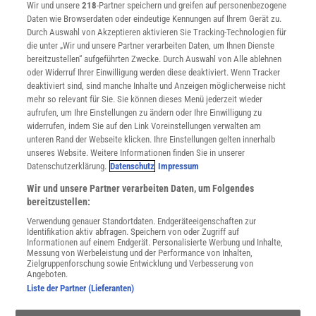
Wir und unsere
218
-Partner speichern und greifen auf personenbezogene
Widerruf
Daten wie Browserdaten oder eindeutige Kennungen auf Ihrem Gerät zu.
INFO
Durch Auswahl von Akzeptieren aktivieren Sie Tracking-Technologien für
Mediadaten
die unter „Wir und unsere Partner verarbeiten Daten, um Ihnen Dienste
bereitzustellen“ aufgeführten Zwecke. Durch Auswahl von Alle ablehnen
Datenschutz
oder Widerruf Ihrer Einwilligung werden diese deaktiviert. Wenn Tracker
Nutzungsbedingungen
deaktiviert sind, sind manche Inhalte und Anzeigen möglicherweise nicht
Cookie-Einstellungen
mehr so relevant für Sie. Sie können dieses Menü jederzeit wieder
Utiq verwalten
aufrufen, um Ihre Einstellungen zu ändern oder Ihre Einwilligung zu
Nutzungsbasierte Onlinewerbung
widerrufen, indem Sie auf den Link Voreinstellungen verwalten am
Alle Artikel
unteren Rand der Webseite klicken. Ihre Einstellungen gelten innerhalb
unseres Website. Weitere Informationen finden Sie in unserer
Impressum
Datenschutzerklärung.
Datenschutz
Impressum
WEITERE ANGEBOTE
Wir und unsere Partner verarbeiten Daten, um Folgendes
Angebote für Schulen
bereitzustellen:
Angebote für Institutionen
Verwendung genauer Standortdaten. Endgeräteeigenschaften zur
Sprachen lernen mit Gymglish
Identifikation aktiv abfragen. Speichern von oder Zugriff auf
Lexika
Informationen auf einem Endgerät. Personalisierte Werbung und Inhalte,
Messung von Werbeleistung und der Performance von Inhalten,
Für Spektrum schreiben
Zielgruppenforschung sowie Entwicklung und Verbesserung von
Zugänglichkeitserklärung
Angeboten.
Liste der Partner (Lieferanten)
WEBSEITEN
KielSCN