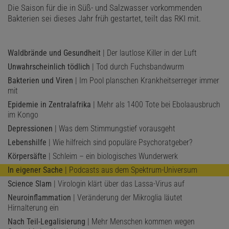
Die Saison für die in Süß- und Salzwasser vorkommenden
Bakterien sei dieses Jahr früh gestartet, teilt das RKI mit.
Waldbrände und Gesundheit
| Der lautlose Killer in der Luft
Unwahrscheinlich tödlich
| Tod durch Fuchsbandwurm
Bakterien und Viren
| Im Pool planschen Krankheitserreger immer
mit
Epidemie in Zentralafrika
| Mehr als 1400 Tote bei Ebolaausbruch
im Kongo
Depressionen
| Was dem Stimmungstief vorausgeht
Lebenshilfe
| Wie hilfreich sind populäre Psychoratgeber?
Körpersäfte
| Schleim – ein biologisches Wunderwerk
In eigener Sache
| Podcasts aus dem Spektrum-Universum
Science Slam
| Virologin klärt über das Lassa-Virus auf
Neuroinflammation
| Veränderung der Mikroglia läutet
Hirnalterung ein
Nach Teil-Legalisierung
| Mehr Menschen kommen wegen