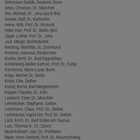
Gehrmann-Gödde, Susanne, Bonn
Geiss, Christian, Dr., München
Glei, Michael, Dr., Jena (auch BA)
Greiner, Ralf, Dr., Karlsruhe
Heine, Willi, Prof. Dr., Rostock
Hiller, Karl, Prof. Dr., Berlin (BA)
Jäger, Lothar, Prof. Dr., Jena
Just, Margit, Wolfenbüttel
Kersting, Mathilde, Dr., Dortmund
Kirchner, Vanessa, Reiskirchen
Kluthe, Bertil, Dr., Bad Rippoldsau
Kohlenberg-Müller, Kathrin, Prof. Dr., Fulda
Kohnhorst, Marie-Luise, Bonn
Köpp, Werner, Dr., Berlin
Krück, Elke, Gießen
Kulzer, Bernd, Bad Mergentheim
Küpper, Claudia, Dr., Köln
Laubach, Ester, Dr., München
Lehmkühler, Stephanie, Gießen
Leitzmann, Claus, Prof. Dr., Gießen
Leonhäuser, Ingrid-Ute, Prof. Dr., Gießen
Lück, Erich, Dr., Bad Soden am Taunus
Lutz, Thomas A., Dr., Zürich
Maid-Kohnert, Udo, Dr., Pohlheim
Maier, Hans Gerhard, Prof. Dr., Braunschweig