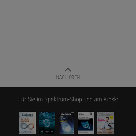
NACH OBEN
Für Sie im Spektrum-Shop und am Kiosk: