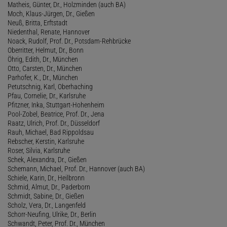
Matheis, Günter, Dr., Holzminden (auch BA)
Moch, Klaus-Jürgen, Dr., Gießen
Neuß, Britta, Erftstadt
Niedenthal, Renate, Hannover
Noack, Rudolf, Prof. Dr., Potsdam-Rehbrücke
Oberritter, Helmut, Dr., Bonn
Öhrig, Edith, Dr., München
Otto, Carsten, Dr., München
Parhofer, K., Dr., München
Petutschnig, Karl, Oberhaching
Pfau, Cornelie, Dr., Karlsruhe
Pfitzner, Inka, Stuttgart-Hohenheim
Pool-Zobel, Beatrice, Prof. Dr., Jena
Raatz, Ulrich, Prof. Dr., Düsseldorf
Rauh, Michael, Bad Rippoldsau
Rebscher, Kerstin, Karlsruhe
Roser, Silvia, Karlsruhe
Schek, Alexandra, Dr., Gießen
Schemann, Michael, Prof. Dr., Hannover (auch BA)
Schiele, Karin, Dr., Heilbronn
Schmid, Almut, Dr., Paderborn
Schmidt, Sabine, Dr., Gießen
Scholz, Vera, Dr., Langenfeld
Schorr-Neufing, Ulrike, Dr., Berlin
Schwandt, Peter, Prof. Dr., München