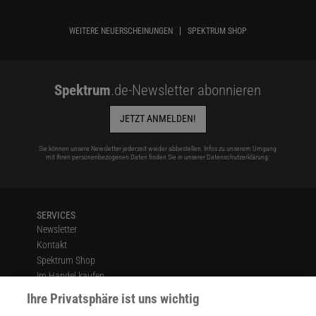
WEITERE NEUERSCHEINUNGEN
SPEKTRUM SHOP
Spektrum
.de-Newsletter abonnieren
JETZT ANMELDEN!
Sie können unsere Newsletter jederzeit wieder abbestellen. Infos zu unserem Umgang
mit Ihren personenbezogenen Daten finden Sie in unserer
Datenschutzerklärung
.
SERVICES
Newsletter
Kontakt
Spektrum Shop
Im Handel kaufen
Presse
Ihre Privatsphäre ist uns wichtig
Verträge kündigen