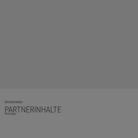
SPONSORED
PARTNERINHALTE
Anzeige