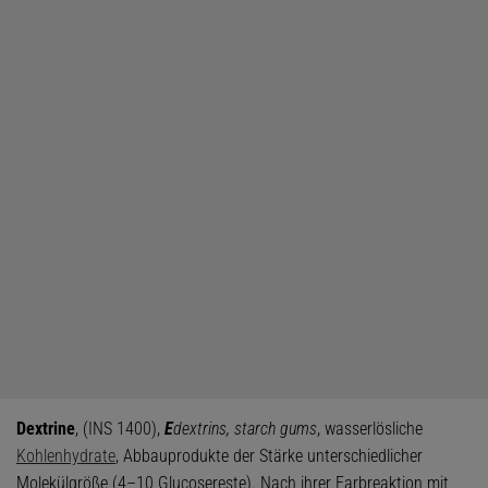
Dextrine
, (INS 1400),
E
dextrins, starch gums
, wasserlösliche
Kohlenhydrate
, Abbauprodukte der Stärke unterschiedlicher
Molekülgröße (4–10 Glucosereste). Nach ihrer Farbreaktion mit