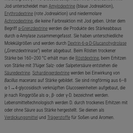
Jod unterscheidet man
Amylodextrine
(blaue Jodreaktion),
Erythrodextrine
(rote Jodreaktion) und niedermolare
Achroodextrine
, die keine Farbreaktion mit Jod geben. Unter dem
Begriff
α-Grenzdextrine
werden die Produkte des Stärkeabbaus
durch α-Amylase zusammengefasst. Sie haben unterschiedliche
Molekülgrößen und werden durch
Dextrin-6-α-D-Glucanohydrolase
(„Grenzdextrinase“) weiter abgebaut. Beim Rösten trockener
Stärke bei 160–200 °C erhält man die
Röstdextrine
, beim Erhitzen
von Stärke mit 3%iger Salz- oder Salpetersäure entstehen die
Säuredextrine
.
Schardingerdextrine
werden bei Einwirkung von
Bacillus macerans
auf Stärke gebildet. Sie sind ringförmig aus 6–8
α-1→4-glycosidisch verknüpften Glucoseeinheiten aufgebaut, die
je nach Ringgröße als α-, β- oder γ-D. bezeichnet werden.
Lebensmitteltechnologisch werden D. durch trockenes Erhitzen mit
oder ohne Säure aus Stärke hergestellt. Sie dienen als
Verdickungsmittel
und
Trägerstoffe
für Soßen und Aromen.