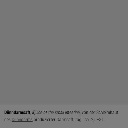
Dünndarmsaft
,
E
juice of the small intestine
, von der Schleimhaut
des
Dünndarms
produzierter Darmsaft; tägl. ca. 2,5–3 l.