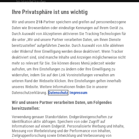
Im Handel kaufen
Presse
Ihre Privatsphäre ist uns wichtig
Verträge kündigen
Wir und unsere
218
-Partner speichern und greifen auf personenbezogene
Widerruf
Daten wie Browserdaten oder eindeutige Kennungen auf Ihrem Gerät zu.
INFO
Durch Auswahl von Akzeptieren aktivieren Sie Tracking-Technologien für
Mediadaten
die unter „Wir und unsere Partner verarbeiten Daten, um Ihnen Dienste
bereitzustellen“ aufgeführten Zwecke. Durch Auswahl von Alle ablehnen
Datenschutz
oder Widerruf Ihrer Einwilligung werden diese deaktiviert. Wenn Tracker
Nutzungsbedingungen
deaktiviert sind, sind manche Inhalte und Anzeigen möglicherweise nicht
Cookie-Einstellungen
mehr so relevant für Sie. Sie können dieses Menü jederzeit wieder
Utiq verwalten
aufrufen, um Ihre Einstellungen zu ändern oder Ihre Einwilligung zu
Nutzungsbasierte Onlinewerbung
widerrufen, indem Sie auf den Link Voreinstellungen verwalten am
Alle Artikel
unteren Rand der Webseite klicken. Ihre Einstellungen gelten innerhalb
unseres Website. Weitere Informationen finden Sie in unserer
Impressum
Datenschutzerklärung.
Datenschutz
Impressum
WEITERE ANGEBOTE
Wir und unsere Partner verarbeiten Daten, um Folgendes
Angebote für Schulen
bereitzustellen:
Angebote für Institutionen
Verwendung genauer Standortdaten. Endgeräteeigenschaften zur
Sprachen lernen mit Gymglish
Identifikation aktiv abfragen. Speichern von oder Zugriff auf
Lexika
Informationen auf einem Endgerät. Personalisierte Werbung und Inhalte,
Messung von Werbeleistung und der Performance von Inhalten,
Für Spektrum schreiben
Zielgruppenforschung sowie Entwicklung und Verbesserung von
Zugänglichkeitserklärung