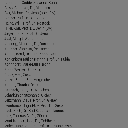
Gehrmann-Gödde, Susanne, Bonn
Geiss, Christian, Dr., München
Glei, Michael, Dr., Jena (auch BA)
Greiner, Ralf, Dr., Karlsruhe
Heine, Willi, Prof. Dr., Rostock
Hiller, Karl, Prof. Dr., Berlin (BA)
Jäger, Lothar, Prof. Dr., Jena
Just, Margit, Wolfenbüttel
Kersting, Mathilde, Dr., Dortmund
Kirchner, Vanessa, Reiskirchen
Kluthe, Bertil, Dr., Bad Rippoldsau
Kohlenberg-Müller, Kathrin, Prof. Dr., Fulda
Kohnhorst, Marie-Luise, Bonn
Köpp, Werner, Dr., Berlin
Krück, Elke, Gießen
Kulzer, Bernd, Bad Mergentheim
Küpper, Claudia, Dr., Köln
Laubach, Ester, Dr., München
Lehmkühler, Stephanie, Gießen
Leitzmann, Claus, Prof. Dr., Gießen
Leonhäuser, Ingrid-Ute, Prof. Dr., Gießen
Lück, Erich, Dr., Bad Soden am Taunus
Lutz, Thomas A., Dr., Zürich
Maid-Kohnert, Udo, Dr., Pohlheim
Maier, Hans Gerhard, Prof. Dr., Braunschweig