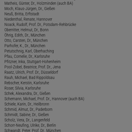
Matheis, Günter, Dr., Holzminden (auch BA)
Moch, Klaus-Jürgen, Dr., Gießen
Neuß, Britta, Erftstadt
Niedenthal, Renate, Hannover
Noack, Rudolf, Prof. Dr., Potsdam-Rehbrücke
Oberritter, Helmut, Dr., Bonn
Öhrig, Edith, Dr., München
Otto, Carsten, Dr., München
Parhofer, K., Dr., München
Petutschnig, Karl, Oberhaching
Pfau, Cornelie, Dr., Karlsruhe
Pfitzner, Inka, Stuttgart-Hohenheim
Pool-Zobel, Beatrice, Prof. Dr., Jena
Raatz, Ulrich, Prof. Dr., Düsseldorf
Rauh, Michael, Bad Rippoldsau
Rebscher, Kerstin, Karlsruhe
Roser, Silvia, Karlsruhe
Schek, Alexandra, Dr., Gießen
Schemann, Michael, Prof. Dr., Hannover (auch BA)
Schiele, Karin, Dr., Heilbronn
Schmid, Almut, Dr., Paderborn
Schmidt, Sabine, Dr., Gießen
Scholz, Vera, Dr., Langenfeld
Schorr-Neufing, Ulrike, Dr., Berlin
Schwandt, Peter, Prof. Dr., München