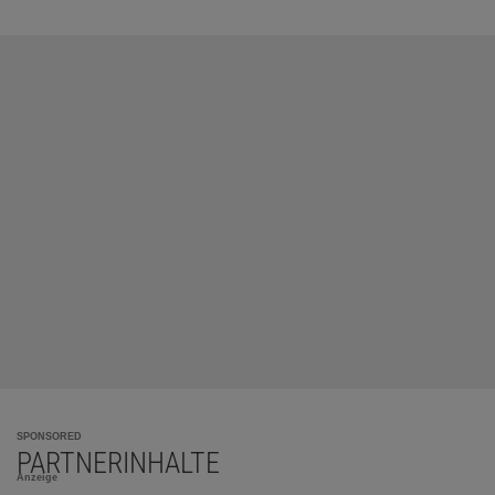
SPONSORED
PARTNERINHALTE
Anzeige