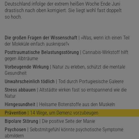
Deutschland infolge der extrem heißen Woche Ende Juni
drastisch nach oben korrigiert. Sie liegt wohl fast doppelt
so hoch.
Die großen Fragen der Wissenschaft
| »Was, wenn ich einen Teil
der Moleküle einfach ausknipse?«
Posttraumatische Belastungsstörung
| Cannabis-Wirkstoff hilft
gegen Albträume
Vorbeugende Wirkung
| Natur zu erleben, schützt die mentale
Gesundheit
Unwahrscheinlich tödlich
| Tod durch Portugiesische Galeere
Stress abbauen
| Altstädte wirken fast so entspannend wie die
Natur
Hirngesundheit
| Heilsame Botenstoffe aus den Muskeln
Prävention
| 14 Wege, um Demenz vorzubeugen
Bipolare Störung
| Die positive Seite der Manie
Psychosen
| Selbstmitgefühl könnte psychotische Symptome
abmildern