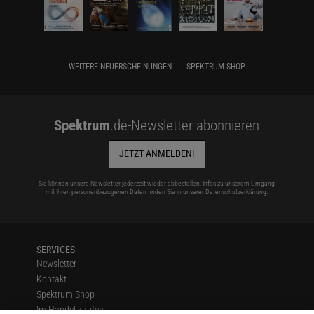
WEITERE NEUERSCHEINUNGEN
SPEKTRUM SHOP
Spektrum
.de-Newsletter abonnieren
JETZT ANMELDEN!
Sie können unsere Newsletter jederzeit wieder abbestellen. Infos zu unserem Umgang
mit Ihren personenbezogenen Daten finden Sie in unserer
Datenschutzerklärung
.
SERVICES
Newsletter
Kontakt
Spektrum Shop
Im Handel kaufen