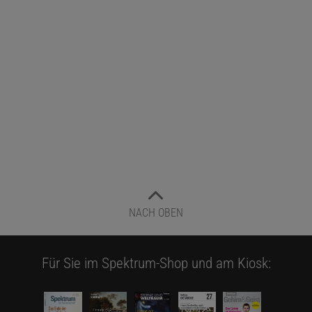
NACH OBEN
Für Sie im Spektrum-Shop und am Kiosk: