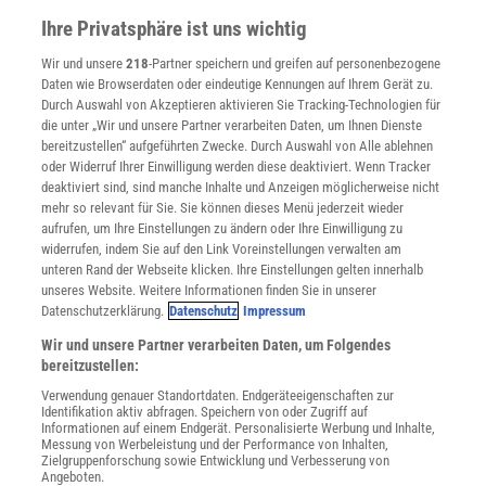
Presse
Ihre Privatsphäre ist uns wichtig
Verträge kündigen
Wir und unsere
218
-Partner speichern und greifen auf personenbezogene
Widerruf
Daten wie Browserdaten oder eindeutige Kennungen auf Ihrem Gerät zu.
INFO
Durch Auswahl von Akzeptieren aktivieren Sie Tracking-Technologien für
Mediadaten
die unter „Wir und unsere Partner verarbeiten Daten, um Ihnen Dienste
bereitzustellen“ aufgeführten Zwecke. Durch Auswahl von Alle ablehnen
Datenschutz
oder Widerruf Ihrer Einwilligung werden diese deaktiviert. Wenn Tracker
Nutzungsbedingungen
deaktiviert sind, sind manche Inhalte und Anzeigen möglicherweise nicht
Cookie-Einstellungen
mehr so relevant für Sie. Sie können dieses Menü jederzeit wieder
Utiq verwalten
aufrufen, um Ihre Einstellungen zu ändern oder Ihre Einwilligung zu
Nutzungsbasierte Onlinewerbung
widerrufen, indem Sie auf den Link Voreinstellungen verwalten am
Alle Artikel
unteren Rand der Webseite klicken. Ihre Einstellungen gelten innerhalb
unseres Website. Weitere Informationen finden Sie in unserer
Impressum
Datenschutzerklärung.
Datenschutz
Impressum
WEITERE ANGEBOTE
Wir und unsere Partner verarbeiten Daten, um Folgendes
Angebote für Schulen
bereitzustellen:
Angebote für Institutionen
Verwendung genauer Standortdaten. Endgeräteeigenschaften zur
Sprachen lernen mit Gymglish
Identifikation aktiv abfragen. Speichern von oder Zugriff auf
Lexika
Informationen auf einem Endgerät. Personalisierte Werbung und Inhalte,
Messung von Werbeleistung und der Performance von Inhalten,
Für Spektrum schreiben
Zielgruppenforschung sowie Entwicklung und Verbesserung von
Zugänglichkeitserklärung
Angeboten.