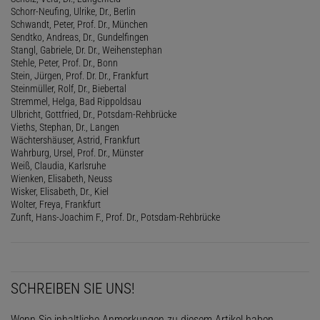
Schorr-Neufing, Ulrike, Dr., Berlin
Schwandt, Peter, Prof. Dr., München
Sendtko, Andreas, Dr., Gundelfingen
Stangl, Gabriele, Dr. Dr., Weihenstephan
Stehle, Peter, Prof. Dr., Bonn
Stein, Jürgen, Prof. Dr. Dr., Frankfurt
Steinmüller, Rolf, Dr., Biebertal
Stremmel, Helga, Bad Rippoldsau
Ulbricht, Gottfried, Dr., Potsdam-Rehbrücke
Vieths, Stephan, Dr., Langen
Wächtershäuser, Astrid, Frankfurt
Wahrburg, Ursel, Prof. Dr., Münster
Weiß, Claudia, Karlsruhe
Wienken, Elisabeth, Neuss
Wisker, Elisabeth, Dr., Kiel
Wolter, Freya, Frankfurt
Zunft, Hans-Joachim F., Prof. Dr., Potsdam-Rehbrücke
SCHREIBEN SIE UNS!
Wenn Sie inhaltliche Anmerkungen zu diesem Artikel haben,