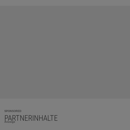
SPONSORED
PARTNERINHALTE
Anzeige