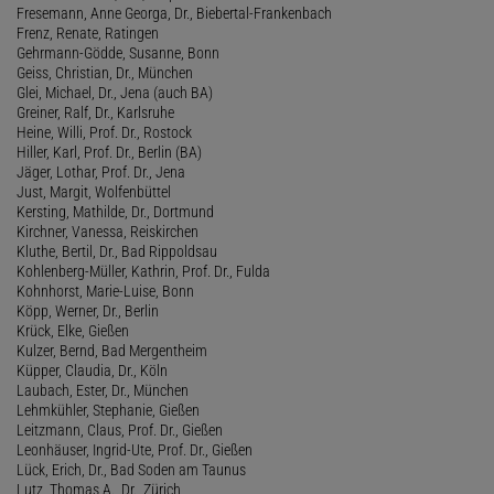
Fresemann, Anne Georga, Dr., Biebertal-Frankenbach
Frenz, Renate, Ratingen
Gehrmann-Gödde, Susanne, Bonn
Geiss, Christian, Dr., München
Glei, Michael, Dr., Jena (auch BA)
Greiner, Ralf, Dr., Karlsruhe
Heine, Willi, Prof. Dr., Rostock
Hiller, Karl, Prof. Dr., Berlin (BA)
Jäger, Lothar, Prof. Dr., Jena
Just, Margit, Wolfenbüttel
Kersting, Mathilde, Dr., Dortmund
Kirchner, Vanessa, Reiskirchen
Kluthe, Bertil, Dr., Bad Rippoldsau
Kohlenberg-Müller, Kathrin, Prof. Dr., Fulda
Kohnhorst, Marie-Luise, Bonn
Köpp, Werner, Dr., Berlin
Krück, Elke, Gießen
Kulzer, Bernd, Bad Mergentheim
Küpper, Claudia, Dr., Köln
Laubach, Ester, Dr., München
Lehmkühler, Stephanie, Gießen
Leitzmann, Claus, Prof. Dr., Gießen
Leonhäuser, Ingrid-Ute, Prof. Dr., Gießen
Lück, Erich, Dr., Bad Soden am Taunus
Lutz, Thomas A., Dr., Zürich