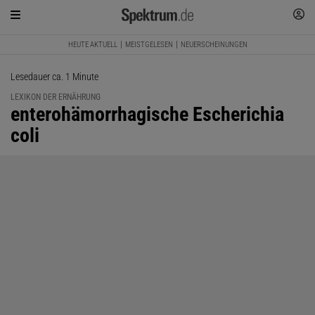
HEUTE AKTUELL
MEISTGELESEN
NEUERSCHEINUNGEN
Lesedauer ca. 1 Minute
LEXIKON DER ERNÄHRUNG
:
enterohämorrhagische Escherichia
coli