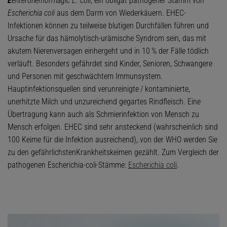
E
enterohemorrhagic E. coli
, ein obligat pathogener Stamm von
Escherichia coli
aus dem Darm von Wiederkäuern. EHEC-
Infektionen können zu teilweise blutigen Durchfällen führen und
Ursache für das hämolytisch-urämische Syndrom sein, das mit
akutem Nierenversagen einhergeht und in 10 % der Fälle tödlich
verläuft. Besonders gefährdet sind Kinder, Senioren, Schwangere
und Personen mit geschwächtem Immunsystem.
Hauptinfektionsquellen sind verunreinigte / kontaminierte,
unerhitzte Milch und unzureichend gegartes Rindfleisch. Eine
Übertragung kann auch als Schmierinfektion von Mensch zu
Mensch erfolgen. EHEC sind sehr ansteckend (wahrscheinlich sind
100 Keime für die Infektion ausreichend), von der WHO werden Sie
zu den gefährlichstenKrankheitskeimen gezählt. Zum Vergleich der
pathogenen Escherichia-coli-Stämme:
Escherichia coli
.