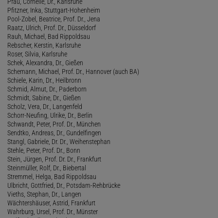
Pfau, Cornelie, Dr., Karlsruhe
Pfitzner, Inka, Stuttgart-Hohenheim
Pool-Zobel, Beatrice, Prof. Dr., Jena
Raatz, Ulrich, Prof. Dr., Düsseldorf
Rauh, Michael, Bad Rippoldsau
Rebscher, Kerstin, Karlsruhe
Roser, Silvia, Karlsruhe
Schek, Alexandra, Dr., Gießen
Schemann, Michael, Prof. Dr., Hannover (auch BA)
Schiele, Karin, Dr., Heilbronn
Schmid, Almut, Dr., Paderborn
Schmidt, Sabine, Dr., Gießen
Scholz, Vera, Dr., Langenfeld
Schorr-Neufing, Ulrike, Dr., Berlin
Schwandt, Peter, Prof. Dr., München
Sendtko, Andreas, Dr., Gundelfingen
Stangl, Gabriele, Dr. Dr., Weihenstephan
Stehle, Peter, Prof. Dr., Bonn
Stein, Jürgen, Prof. Dr. Dr., Frankfurt
Steinmüller, Rolf, Dr., Biebertal
Stremmel, Helga, Bad Rippoldsau
Ulbricht, Gottfried, Dr., Potsdam-Rehbrücke
Vieths, Stephan, Dr., Langen
Wächtershäuser, Astrid, Frankfurt
Wahrburg, Ursel, Prof. Dr., Münster