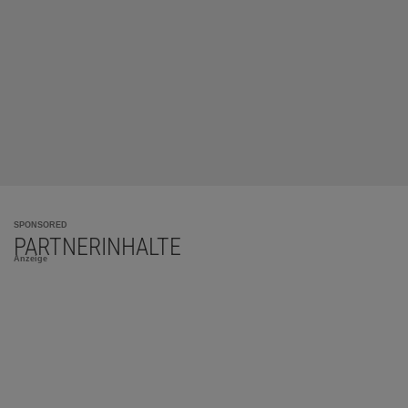
SPONSORED
PARTNERINHALTE
Anzeige