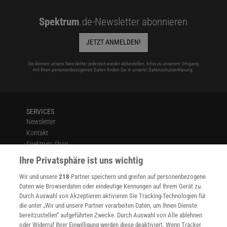
Spektrum
.de-Newsletter abonnieren
JETZT ANMELDEN!
Sie können unsere Newsletter jederzeit wieder abbestellen. Infos zu unserem Umgang
mit Ihren personenbezogenen Daten finden Sie in unserer
Datenschutzerklärung
.
SERVICES
Newsletter
Kontakt
Spektrum Shop
Im Handel kaufen
Ihre Privatsphäre ist uns wichtig
Presse
Wir und unsere
218
-Partner speichern und greifen auf personenbezogene
Verträge kündigen
Daten wie Browserdaten oder eindeutige Kennungen auf Ihrem Gerät zu.
INFO
Durch Auswahl von Akzeptieren aktivieren Sie Tracking-Technologien für
Mediadaten
die unter „Wir und unsere Partner verarbeiten Daten, um Ihnen Dienste
bereitzustellen“ aufgeführten Zwecke. Durch Auswahl von Alle ablehnen
Datenschutz
oder Widerruf Ihrer Einwilligung werden diese deaktiviert. Wenn Tracker