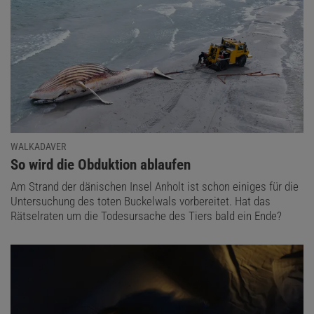
WALKADAVER
:
So wird die Obduktion ablaufen
Am Strand der dänischen Insel Anholt ist schon einiges für die
Untersuchung des toten Buckelwals vorbereitet. Hat das
Rätselraten um die Todesursache des Tiers bald ein Ende?