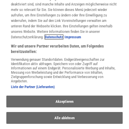
Nutzungsbedingungen
deaktiviert sind, sind manche Inhalte und Anzeigen möglicherweise nicht
Cookie-Einstellungen
mehr so relevant für Sie. Sie können dieses Menü jederzeit wieder
Utiq verwalten
aufrufen, um Ihre Einstellungen zu ändern oder Ihre Einwilligung zu
Nutzungsbasierte Onlinewerbung
widerrufen, indem Sie auf den Link Voreinstellungen verwalten am
Alle Artikel
unteren Rand der Webseite klicken. Ihre Einstellungen gelten innerhalb
unseres Website. Weitere Informationen finden Sie in unserer
Impressum
Datenschutzerklärung.
Datenschutz
Impressum
WEITERE ANGEBOTE
Wir und unsere Partner verarbeiten Daten, um Folgendes
Angebote für Schulen
bereitzustellen:
Angebote für Institutionen
Verwendung genauer Standortdaten. Endgeräteeigenschaften zur
Sprachen lernen mit Gymglish
Identifikation aktiv abfragen. Speichern von oder Zugriff auf
Lexika
Informationen auf einem Endgerät. Personalisierte Werbung und Inhalte,
Messung von Werbeleistung und der Performance von Inhalten,
Für Spektrum schreiben
Zielgruppenforschung sowie Entwicklung und Verbesserung von
Zugänglichkeitserklärung
Angeboten.
Liste der Partner (Lieferanten)
WEBSEITEN
KielSCN
Akzeptieren
Wissenschaft in die Schulen
SciLogs
Alle ablehnen