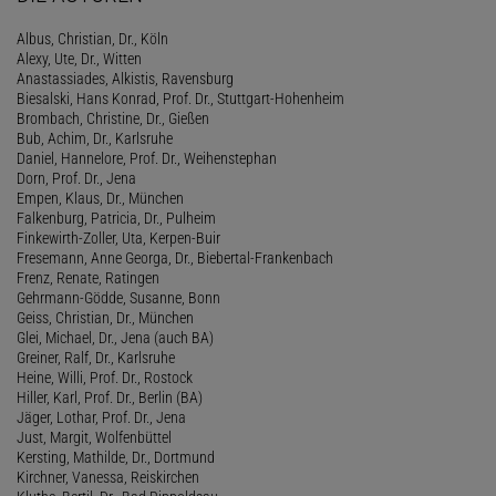
Albus, Christian, Dr., Köln
Alexy, Ute, Dr., Witten
Anastassiades, Alkistis, Ravensburg
Biesalski, Hans Konrad, Prof. Dr., Stuttgart-Hohenheim
Brombach, Christine, Dr., Gießen
Bub, Achim, Dr., Karlsruhe
Daniel, Hannelore, Prof. Dr., Weihenstephan
Dorn, Prof. Dr., Jena
Empen, Klaus, Dr., München
Falkenburg, Patricia, Dr., Pulheim
Finkewirth-Zoller, Uta, Kerpen-Buir
Fresemann, Anne Georga, Dr., Biebertal-Frankenbach
Frenz, Renate, Ratingen
Gehrmann-Gödde, Susanne, Bonn
Geiss, Christian, Dr., München
Glei, Michael, Dr., Jena (auch BA)
Greiner, Ralf, Dr., Karlsruhe
Heine, Willi, Prof. Dr., Rostock
Hiller, Karl, Prof. Dr., Berlin (BA)
Jäger, Lothar, Prof. Dr., Jena
Just, Margit, Wolfenbüttel
Kersting, Mathilde, Dr., Dortmund
Kirchner, Vanessa, Reiskirchen