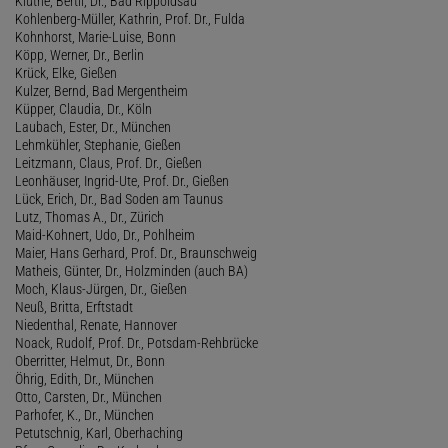
Kluthe, Bertil, Dr., Bad Rippoldsau
Kohlenberg-Müller, Kathrin, Prof. Dr., Fulda
Kohnhorst, Marie-Luise, Bonn
Köpp, Werner, Dr., Berlin
Krück, Elke, Gießen
Kulzer, Bernd, Bad Mergentheim
Küpper, Claudia, Dr., Köln
Laubach, Ester, Dr., München
Lehmkühler, Stephanie, Gießen
Leitzmann, Claus, Prof. Dr., Gießen
Leonhäuser, Ingrid-Ute, Prof. Dr., Gießen
Lück, Erich, Dr., Bad Soden am Taunus
Lutz, Thomas A., Dr., Zürich
Maid-Kohnert, Udo, Dr., Pohlheim
Maier, Hans Gerhard, Prof. Dr., Braunschweig
Matheis, Günter, Dr., Holzminden (auch BA)
Moch, Klaus-Jürgen, Dr., Gießen
Neuß, Britta, Erftstadt
Niedenthal, Renate, Hannover
Noack, Rudolf, Prof. Dr., Potsdam-Rehbrücke
Oberritter, Helmut, Dr., Bonn
Öhrig, Edith, Dr., München
Otto, Carsten, Dr., München
Parhofer, K., Dr., München
Petutschnig, Karl, Oberhaching