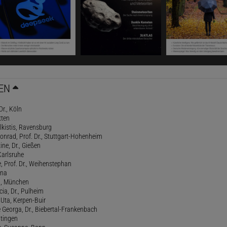
EN
Dr., Köln
tten
lkistis, Ravensburg
onrad, Prof. Dr., Stuttgart-Hohenheim
ne, Dr., Gießen
Karlsruhe
, Prof. Dr., Weihenstephan
ena
., München
cia, Dr., Pulheim
, Uta, Kerpen-Buir
Georga, Dr., Biebertal-Frankenbach
atingen