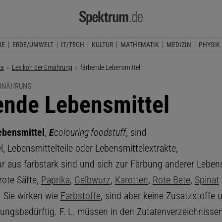
IE
ERDE/UMWELT
IT/TECH
KULTUR
MATHEMATIK
MEDIZIN
PHYSIK
ka
Lexikon der Ernährung
Aktuelle Seite:
färbende Lebensmittel
ERNÄHRUNG
ende Lebensmittel
ebensmittel
,
E
colouring foodstuff
, sind
, Lebensmittelteile oder Lebensmittelextrakte,
ur aus farbstark sind und sich zur Färbung anderer Leben
rote Säfte,
Paprika
,
Gelbwurz
,
Karotten
,
Rote Bete
,
Spinat
. Sie wirken wie
Farbstoffe
, sind aber keine Zusatzstoffe 
sungsbedürftig. F. L. müssen in den Zutatenverzeichnissen