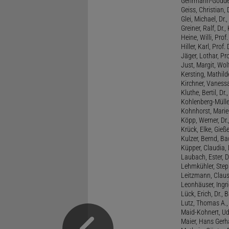
Gehrmann-Gödde
Geiss, Christian,
Glei, Michael, Dr.
Greiner, Ralf, Dr.,
Heine, Willi, Prof
Hiller, Karl, Prof. 
Jäger, Lothar, Pro
Just, Margit, Wol
Kersting, Mathild
Kirchner, Vanessa
Kluthe, Bertil, Dr
Kohlenberg-Müller,
Kohnhorst, Marie
Köpp, Werner, Dr.,
Krück, Elke, Gieß
Kulzer, Bernd, B
Küpper, Claudia, 
Laubach, Ester, 
Lehmkühler, Step
Leitzmann, Claus,
Leonhäuser, Ingrid
Lück, Erich, Dr.
Lutz, Thomas A., 
Maid-Kohnert, Ud
Maier, Hans Gerha