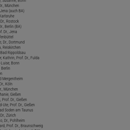
, Susanne, Bonn
 Dr., München
, Jena (auch BA)
 Karlsruhe
. Dr., Rostock
Dr., Berlin (BA)
f. Dr., Jena
fenbüttel
e, Dr., Dortmund
, Reiskirchen
., Bad Rippoldsau
 Kathrin, Prof. Dr., Fulda
-Luise, Bonn
 Berlin
en
ad Mergentheim
Dr., Köln
Dr., München
hanie, Gießen
 Prof. Dr., Gießen
-Ute, Prof. Dr., Gießen
, Bad Soden am Taunus
Dr., Zürich
o, Dr., Pohlheim
rd, Prof. Dr., Braunschweig