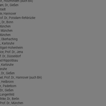
Dr., Holzminden (auch BA)
n, Dr., Gießen
stadt
te, Hannover
rof. Dr., Potsdam-Rehbrücke
, Dr., Bonn
, München
., München
, München
l, Oberhaching
., Karlsruhe
tuttgart-Hohenheim
ce, Prof. Dr., Jena
f. Dr., Düsseldorf
ad Rippoldsau
, Karlsruhe
lsruhe
 Dr., Gießen
l, Prof. Dr., Hannover (auch BA)
., Heilbronn
r., Paderborn
Dr., Gießen
, Langenfeld
rike, Dr., Berlin
Prof. Dr., München