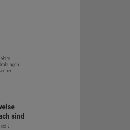
Gehirn
edrohungen.
können
weise
ach sind
nicht