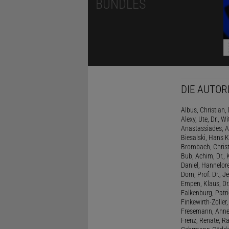
BUNDLES
DIE AUTOR
Albus, Christian, 
Alexy, Ute, Dr., Wi
Anastassiades, A
Biesalski, Hans K
Brombach, Christi
Bub, Achim, Dr., 
Daniel, Hannelore
Dorn, Prof. Dr., J
Empen, Klaus, Dr
Falkenburg, Patri
Finkewirth-Zoller
Fresemann, Anne 
Frenz, Renate, R