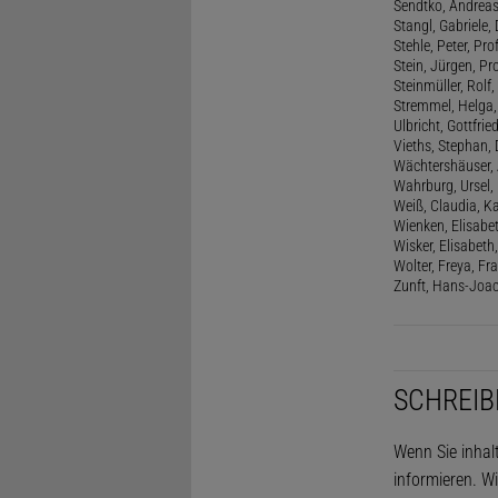
Sendtko, Andreas,
Stangl, Gabriele,
Stehle, Peter, Pro
Stein, Jürgen, Prof
Steinmüller, Rolf, 
Stremmel, Helga
Ulbricht, Gottfri
Vieths, Stephan, 
Wächtershäuser, A
Wahrburg, Ursel, 
Weiß, Claudia, Ka
Wienken, Elisabe
Wisker, Elisabeth, 
Wolter, Freya, Fr
Zunft, Hans-Joac
SCHREIB
Wenn Sie inhal
informieren. Wi