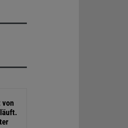
t von
läuft.
ter