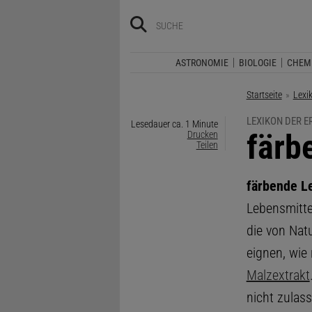
ASTRONOMIE
BIOLOGIE
CHEM
Startseite
Lexi
LEXIKON DER 
Lesedauer ca. 1 Minute
:
färb
Drucken
Teilen
färbende L
Lebensmittel
die von Nat
eignen, wie 
Malzextrakt
nicht zulas