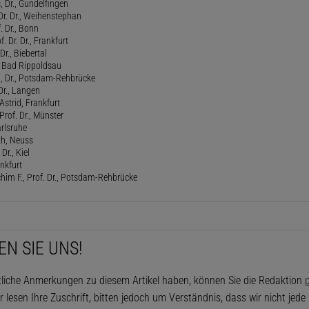
 Dr., Gundelfingen
 Dr. Dr., Weihenstephan
f. Dr., Bonn
. Dr. Dr., Frankfurt
Dr., Biebertal
, Bad Rippoldsau
ed, Dr., Potsdam-Rehbrücke
Dr., Langen
strid, Frankfurt
Prof. Dr., Münster
rlsruhe
th, Neuss
Dr., Kiel
ankfurt
him F., Prof. Dr., Potsdam-Rehbrücke
EN SIE UNS!
tliche Anmerkungen zu diesem Artikel haben, können Sie die Redaktion
p
r lesen Ihre Zuschrift, bitten jedoch um Verständnis, dass wir nicht jed