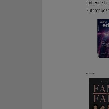
färbende Le
Zutatenbez
Anzeige