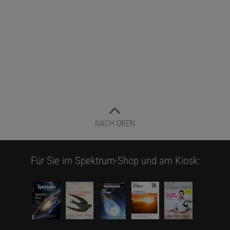
NACH OBEN
Für Sie im Spektrum-Shop und am Kiosk: