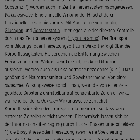
Substanz P) wurden auch im Zentralnervensystem nachgewiesen.
Wirkungsweise:
Eine sinnvolle Wirkung der H. setzt deren
funktionelle Hierarchie voraus. Mit Ausnahme von
Insulin
,
Glucagon
und
Somatostatin
unterliegen alle der direkten Kontrolle
durch das Zentralnervensystem (
Hypothalamus
). Der Transport
vom Bildungs- oder Freisetzungsort zum Wirkort erfolgt über die
Körperflüssigkeiten. H., bei denen die Entfernung zwischen
Freisetzungs- und Wirkort sehr kurz ist, so dass Diffusion
ausreicht, werden auch als Lokalhormone bezeichnet (s. o.). Dazu
gehören die Neurotransmitter und Gewebshormone. Von einer
parakrinen
Wirkungsweise spricht man, wenn die von einer Zelle
gebildete Substanz unmittelbar auf benachbarte Zellen einwirkt,
während bei der
endokrinen
Wirkungsweise zunächst
Körperflüssigkeiten den Transport übernehmen, so dass weiter
entfernte Zielzellen erreicht werden. Biochemisch lassen sich bei
der Informationsübertragung durch H. drei Phasen unterscheiden:
1) die Biosynthese oder Freisetzung (wenn eine Speicherung
erfolgt), 2) die spezifische Wechselwirkung mit Rezeptoren an oder