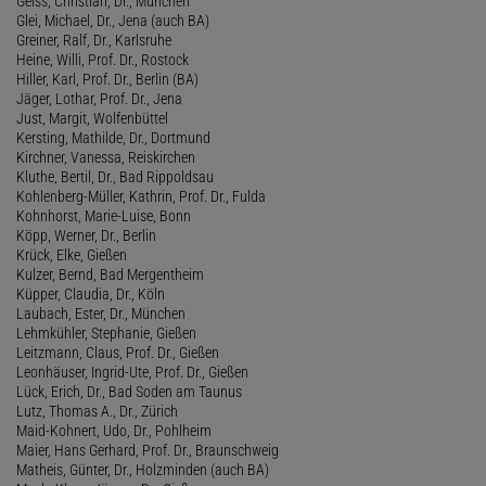
Geiss, Christian, Dr., München
Glei, Michael, Dr., Jena (auch BA)
Greiner, Ralf, Dr., Karlsruhe
Heine, Willi, Prof. Dr., Rostock
Hiller, Karl, Prof. Dr., Berlin (BA)
Jäger, Lothar, Prof. Dr., Jena
Just, Margit, Wolfenbüttel
Kersting, Mathilde, Dr., Dortmund
Kirchner, Vanessa, Reiskirchen
Kluthe, Bertil, Dr., Bad Rippoldsau
Kohlenberg-Müller, Kathrin, Prof. Dr., Fulda
Kohnhorst, Marie-Luise, Bonn
Köpp, Werner, Dr., Berlin
Krück, Elke, Gießen
Kulzer, Bernd, Bad Mergentheim
Küpper, Claudia, Dr., Köln
Laubach, Ester, Dr., München
Lehmkühler, Stephanie, Gießen
Leitzmann, Claus, Prof. Dr., Gießen
Leonhäuser, Ingrid-Ute, Prof. Dr., Gießen
Lück, Erich, Dr., Bad Soden am Taunus
Lutz, Thomas A., Dr., Zürich
Maid-Kohnert, Udo, Dr., Pohlheim
Maier, Hans Gerhard, Prof. Dr., Braunschweig
Matheis, Günter, Dr., Holzminden (auch BA)