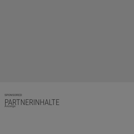
SPONSORED
PARTNERINHALTE
Anzeige