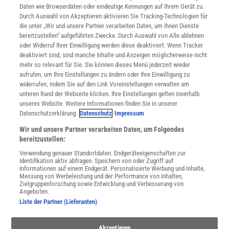
Daten wie Browserdaten oder eindeutige Kennungen auf Ihrem Gerät zu.
INFO
Durch Auswahl von Akzeptieren aktivieren Sie Tracking-Technologien für
Mediadaten
die unter „Wir und unsere Partner verarbeiten Daten, um Ihnen Dienste
bereitzustellen“ aufgeführten Zwecke. Durch Auswahl von Alle ablehnen
Datenschutz
oder Widerruf Ihrer Einwilligung werden diese deaktiviert. Wenn Tracker
Nutzungsbedingungen
deaktiviert sind, sind manche Inhalte und Anzeigen möglicherweise nicht
Cookie-Einstellungen
mehr so relevant für Sie. Sie können dieses Menü jederzeit wieder
Utiq verwalten
aufrufen, um Ihre Einstellungen zu ändern oder Ihre Einwilligung zu
Nutzungsbasierte Onlinewerbung
widerrufen, indem Sie auf den Link Voreinstellungen verwalten am
Alle Artikel
unteren Rand der Webseite klicken. Ihre Einstellungen gelten innerhalb
unseres Website. Weitere Informationen finden Sie in unserer
Impressum
Datenschutzerklärung.
Datenschutz
Impressum
WEITERE ANGEBOTE
Wir und unsere Partner verarbeiten Daten, um Folgendes
Angebote für Schulen
bereitzustellen:
Angebote für Institutionen
Verwendung genauer Standortdaten. Endgeräteeigenschaften zur
Sprachen lernen mit Gymglish
Identifikation aktiv abfragen. Speichern von oder Zugriff auf
Lexika
Informationen auf einem Endgerät. Personalisierte Werbung und Inhalte,
Messung von Werbeleistung und der Performance von Inhalten,
Für Spektrum schreiben
Zielgruppenforschung sowie Entwicklung und Verbesserung von
Zugänglichkeitserklärung
Angeboten.
Liste der Partner (Lieferanten)
WEBSEITEN
KielSCN
Akzeptieren
Wissenschaft in die Schulen