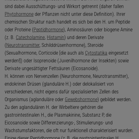
sind dabei Ausschüttungs- und Wirkort getrennt (daher fallen
Phytohormone
der Pflanzen nicht unter diese Definition). Ihrer
chemischen Struktur nach handelt es sich bei den H. um Peptide
oder Proteine (
Peptidhormone
), Aminosäuren oder biogene Amine
(z. B.
Catecholamine
,
Histamin
) und deren Derivate
(
Neurotransmitter
, Schilddrüsenhormone), Steroide
(Sexualhormone, Corticoide [die auch als
Cytostatika
eingesetzt
werden!]) oder Isoprenoide (Juvenilhormone der Insekten) sowie
Derivate ungesättigter Fettsäuren (Eicosanoide).
H. können von Nervenzellen (Neurohormone, Neurotransmitter),
endokrinen Drüsen (glanduläre H.) oder delokalisiert von
verschiedenen, nicht eigens dafür spezialisierten Zellen des
Organismus (aglanduläre oder
Gewebshormone
) gebildet werden.
Zu den aglandulären H. der Wirbeltiere gehören die
gastrointestinalen H., die Plasmakinine, Substanz P, die
Eicosanoide sowie Differenzierungs-, Stimulierungs- und
Wachstumsfaktoren, die oft nur funktionell charakterisiert wurden.
Einige dieser Peptidhormone (z. B. die gastrointestinalen H.,