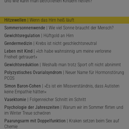
und wie kann man betroffenen Kindern helfen?
Hitzewellen
| Wenn das Hirn heiß läuft
Sommersonnenwende
| Wie viel Sonne braucht der Mensch?
Gewichtsregulation
| Hüftgold an Hirn
Gendermedizin
| Krebs ist nicht geschlechtsneutral
Leben mit Kind
| »Ich habe wahnsinnig um meine verlorene
Freiheit getrauert«
Gewichtsreduktion
| Weshalb man trotz Sport oft nicht abnimmt
Polyzystisches Ovarialsyndrom
| Neuer Name für Hormonstörung
PCOS
Simon Baron-Cohen
| »Es ist ein Missverständnis, dass Autisten
keine Empathie hätten«
Vasektomie
| Folgenreicher Schnitt im Schritt
Psychologie der Jahreszeiten
| Warum wir im Sommer flirten und
im Winter Treue schwören
Paarungsarm mit Doppelfunktion
| Kraken setzen beim Sex auf
Chemie