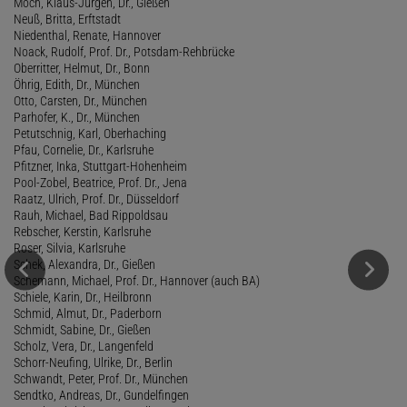
Moch, Klaus-Jürgen, Dr., Gießen
Neuß, Britta, Erftstadt
Niedenthal, Renate, Hannover
Noack, Rudolf, Prof. Dr., Potsdam-Rehbrücke
Oberritter, Helmut, Dr., Bonn
Öhrig, Edith, Dr., München
Otto, Carsten, Dr., München
Parhofer, K., Dr., München
Petutschnig, Karl, Oberhaching
Pfau, Cornelie, Dr., Karlsruhe
Pfitzner, Inka, Stuttgart-Hohenheim
Pool-Zobel, Beatrice, Prof. Dr., Jena
Raatz, Ulrich, Prof. Dr., Düsseldorf
Rauh, Michael, Bad Rippoldsau
Rebscher, Kerstin, Karlsruhe
Roser, Silvia, Karlsruhe
Schek, Alexandra, Dr., Gießen
Schemann, Michael, Prof. Dr., Hannover (auch BA)
Schiele, Karin, Dr., Heilbronn
Schmid, Almut, Dr., Paderborn
Schmidt, Sabine, Dr., Gießen
Scholz, Vera, Dr., Langenfeld
Schorr-Neufing, Ulrike, Dr., Berlin
Schwandt, Peter, Prof. Dr., München
Sendtko, Andreas, Dr., Gundelfingen