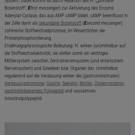
System. Dabei kommt es durch Reaktion des H. („primärer
Botenstoff“,
E
first messenger
) zur Aktivierung des Enzyms
Adenylat-Cyclase, das aus AMP cAMP bildet. cAMP beeinflusst in
der Zelle dann als
sekundärer Botenstoff
(
E
second messenger
)
zahlreiche Stoffwechselprozesse, im Wesentlichen die
Proteinphosphorylierung.
Ernährungsphysiologische Bedeutung:
H. wirken (un)mittelbar auf
die Stoffwechselaktivität, sie stellen somit ein wichtiges
Mittlersystem zwischen Zentralnervensystem (und enterischem
Nervensystem) und Geweben bzw. Organen dar. Unmittelbar
regulierend auf die Verdauung wirken die (gastrointestinalen)
Verdauungshormone
:
Gastrin
,
Sekretin
,
Motilin
,
Cholecystokinin
,
gastrininhibierendes Polypeptid
und vasoaktives
Intestinalpolypeptid.