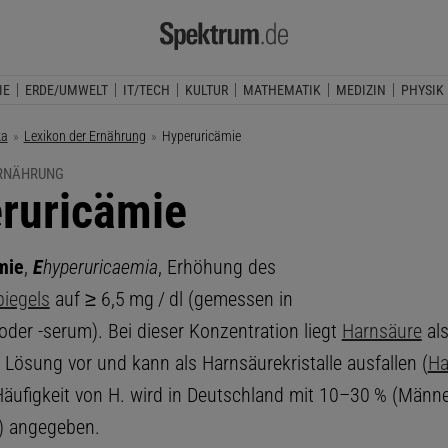
IE
ERDE/UMWELT
IT/TECH
KULTUR
MATHEMATIK
MEDIZIN
PHYSIK
ka
Lexikon der Ernährung
Aktuelle Seite:
Hyperuricämie
ERNÄHRUNG
ruricämie
mie
,
E
hyperuricaemia
, Erhöhung des
iegels
auf ≥ 6,5 mg / dl (gemessen in
oder -serum). Bei dieser Konzentration liegt
Harnsäure
al
 Lösung vor und kann als Harnsäurekristalle ausfallen (
Ha
 Häufigkeit von H. wird in Deutschland mit 10–30 % (Männ
) angegeben.