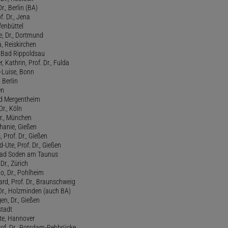
Dr., Berlin (BA)
f. Dr., Jena
fenbüttel
e, Dr., Dortmund
, Reiskirchen
., Bad Rippoldsau
 Kathrin, Prof. Dr., Fulda
-Luise, Bonn
 Berlin
en
ad Mergentheim
Dr., Köln
Dr., München
hanie, Gießen
 Prof. Dr., Gießen
-Ute, Prof. Dr., Gießen
, Bad Soden am Taunus
Dr., Zürich
o, Dr., Pohlheim
rd, Prof. Dr., Braunschweig
Dr., Holzminden (auch BA)
n, Dr., Gießen
stadt
te, Hannover
rof. Dr., Potsdam-Rehbrücke