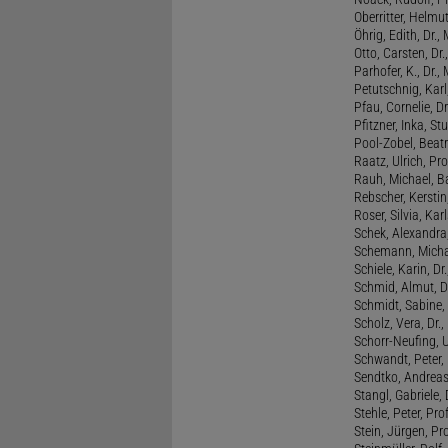
Oberritter, Helmut
Öhrig, Edith, Dr.
Otto, Carsten, Dr
Parhofer, K., Dr.
Petutschnig, Kar
Pfau, Cornelie, Dr
Pfitzner, Inka, S
Pool-Zobel, Beatri
Raatz, Ulrich, Pro
Rauh, Michael, B
Rebscher, Kerstin
Roser, Silvia, Kar
Schek, Alexandra,
Schemann, Michae
Schiele, Karin, Dr
Schmid, Almut, D
Schmidt, Sabine, 
Scholz, Vera, Dr.
Schorr-Neufing, Ul
Schwandt, Peter, 
Sendtko, Andreas,
Stangl, Gabriele,
Stehle, Peter, Pro
Stein, Jürgen, Prof