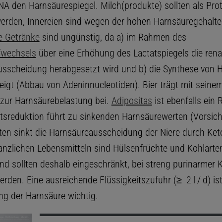
NA den Harnsäurespiegel. Milch(produkte) sollten als Prot
erden, Innereien sind wegen der hohen Harnsäuregehalte
e Getränke
sind ungünstig, da a) im Rahmen des
fwechsels
über eine Erhöhung des Lactatspiegels die rena
sscheidung herabgesetzt wird und b) die Synthese von H
teigt (Abbau von Adeninnucleotiden). Bier trägt mit seine
 zur Harnsäurebelastung bei.
Adipositas
ist ebenfalls ein 
tsreduktion führt zu sinkenden Harnsäurewerten (Vorsicht
ten sinkt die Harnsäureausscheidung der Niere durch Ket
anzlichen Lebensmitteln sind Hülsenfrüchte und Kohlart
und sollten deshalb eingeschränkt, bei streng purinarmer 
den. Eine ausreichende Flüssigkeitszufuhr (≥ 2 l / d) ist
g der Harnsäure wichtig.