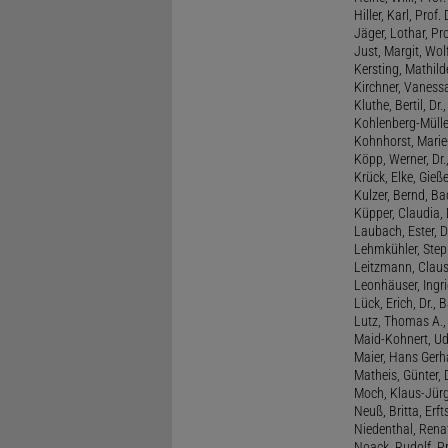
Hiller, Karl, Prof. 
Jäger, Lothar, Pro
Just, Margit, Wol
Kersting, Mathild
Kirchner, Vanessa
Kluthe, Bertil, Dr
Kohlenberg-Müller,
Kohnhorst, Marie
Köpp, Werner, Dr.,
Krück, Elke, Gieß
Kulzer, Bernd, B
Küpper, Claudia, 
Laubach, Ester, 
Lehmkühler, Step
Leitzmann, Claus,
Leonhäuser, Ingrid
Lück, Erich, Dr.
Lutz, Thomas A., 
Maid-Kohnert, Ud
Maier, Hans Gerha
Matheis, Günter, 
Moch, Klaus-Jürge
Neuß, Britta, Erft
Niedenthal, Rena
Noack, Rudolf, P