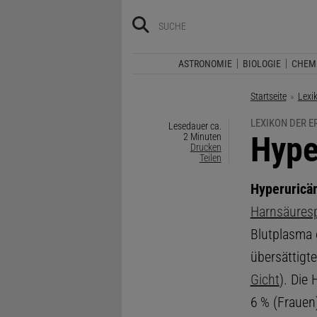
ASTRONOMIE
BIOLOGIE
CHEM
Startseite
Lexi
LEXIKON DER 
Lesedauer ca.
:
Hype
2 Minuten
Drucken
Teilen
Hyperuricä
Harnsäuresp
Blutplasma 
übersättigte
Gicht
). Die
6 % (Frauen