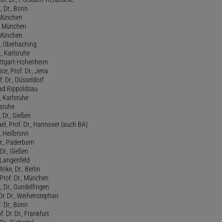
, Dr., Bonn
, München
., München
, München
l, Oberhaching
., Karlsruhe
tuttgart-Hohenheim
ce, Prof. Dr., Jena
f. Dr., Düsseldorf
ad Rippoldsau
, Karlsruhe
lsruhe
 Dr., Gießen
l, Prof. Dr., Hannover (auch BA)
., Heilbronn
r., Paderborn
Dr., Gießen
, Langenfeld
rike, Dr., Berlin
Prof. Dr., München
 Dr., Gundelfingen
 Dr. Dr., Weihenstephan
f. Dr., Bonn
. Dr. Dr., Frankfurt