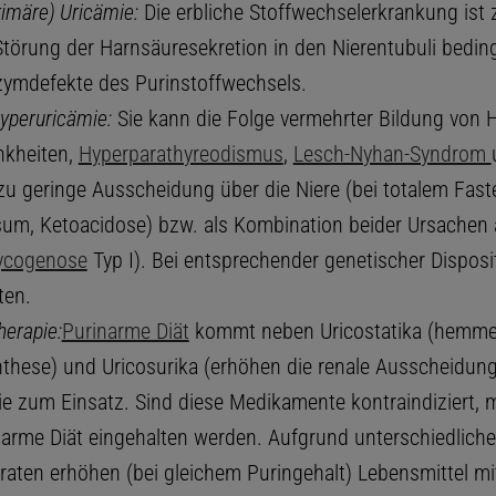
rimäre) Uricämie:
Die erbliche Stoffwechselerkrankung ist 
Störung der Harnsäuresekretion in den Nierentubuli beding
ymdefekte des Purinstoffwechsels.
yperuricämie:
Sie kann die Folge vermehrter Bildung von 
nkheiten,
Hyperparathyreodismus
,
Lesch-Nyhan-Syndrom
zu geringe Ausscheidung über die Niere (bei totalem Fas
um, Ketoacidose) bzw. als Kombination beider Ursachen 
ycogenose
Typ I). Bei entsprechender genetischer Disposi
ten.
herapie:
Purinarme Diät
kommt neben Uricostatika (hemme
these) und Uricosurika (erhöhen die renale Ausscheidung
ie zum Einsatz. Sind diese Medikamente kontraindiziert, 
narme Diät eingehalten werden. Aufgrund unterschiedliche
raten erhöhen (bei gleichem Puringehalt) Lebensmittel m