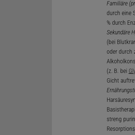
Familiäre (p
durch eine 
% durch Enz
Sekundäre H
(bei Blutkra
oder durch 
Alkoholkons
(z. B. bei
Gl
Gicht auftre
Ernährungst
Harsäuresyn
Basistherap
streng puri
Resorptions