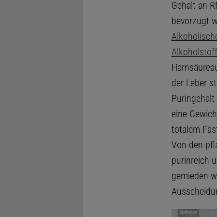
Gehalt an R
bevorzugt w
Alkoholisch
Alkoholstof
Harnsäureau
der Leber s
Puringehalt
eine Gewich
totalem Fas
Von den pfl
purinreich 
gemieden wer
Ausscheidun