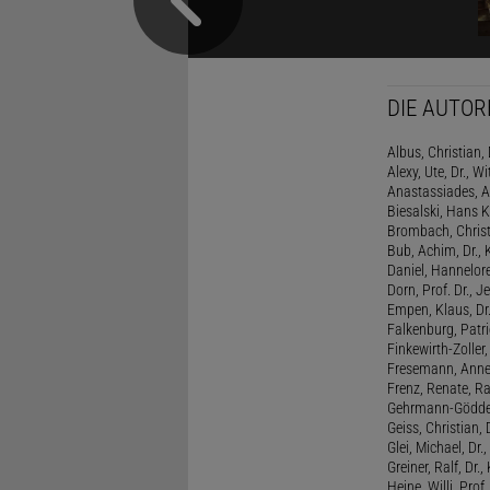
DIE AUTOR
Albus, Christian, 
Alexy, Ute, Dr., Wi
Anastassiades, A
Biesalski, Hans K
Brombach, Christi
Bub, Achim, Dr., 
Daniel, Hannelore
Dorn, Prof. Dr., J
Empen, Klaus, Dr
Falkenburg, Patri
Finkewirth-Zoller
Fresemann, Anne 
Frenz, Renate, R
Gehrmann-Gödde
Geiss, Christian,
Glei, Michael, Dr.
Greiner, Ralf, Dr.,
Heine, Willi, Prof