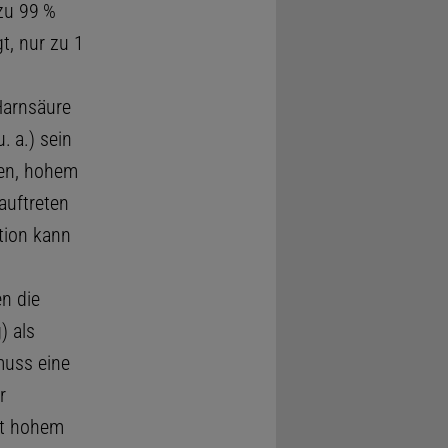
zu 99 %
t, nur zu 1
Harnsäure
u. a.) sein
ten, hohem
auftreten
tion kann
n die
) als
muss eine
r
it hohem