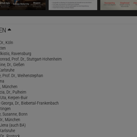
EN
Dr., Köln
tten
lkistis, Ravensburg
onrad, Prof. Dr., Stuttgart-Hohenheim
ne, Dr., Gießen
Karlsruhe
, Prof. Dr., Weihenstephan
ena
., München
cia, Dr., Pulheim
, Uta, Kerpen-Buir
Georga, Dr., Biebertal-Frankenbach
atingen
, Susanne, Bonn
 Dr., München
, Jena (auch BA)
 Karlsruhe
. Dr., Rostock