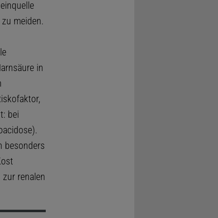
einquelle
 zu meiden.
le
arnsäure in
m
Riskofaktor,
: bei
oacidose).
en besonders
Kost
 zur renalen