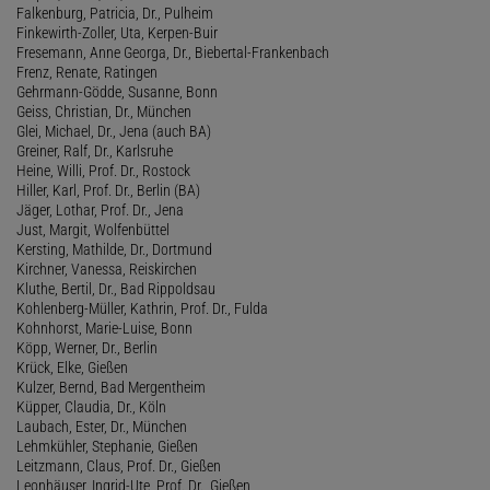
Falkenburg, Patricia, Dr., Pulheim
Finkewirth-Zoller, Uta, Kerpen-Buir
Fresemann, Anne Georga, Dr., Biebertal-Frankenbach
Frenz, Renate, Ratingen
Gehrmann-Gödde, Susanne, Bonn
Geiss, Christian, Dr., München
Glei, Michael, Dr., Jena (auch BA)
Greiner, Ralf, Dr., Karlsruhe
Heine, Willi, Prof. Dr., Rostock
Hiller, Karl, Prof. Dr., Berlin (BA)
Jäger, Lothar, Prof. Dr., Jena
Just, Margit, Wolfenbüttel
Kersting, Mathilde, Dr., Dortmund
Kirchner, Vanessa, Reiskirchen
Kluthe, Bertil, Dr., Bad Rippoldsau
Kohlenberg-Müller, Kathrin, Prof. Dr., Fulda
Kohnhorst, Marie-Luise, Bonn
Köpp, Werner, Dr., Berlin
Krück, Elke, Gießen
Kulzer, Bernd, Bad Mergentheim
Küpper, Claudia, Dr., Köln
Laubach, Ester, Dr., München
Lehmkühler, Stephanie, Gießen
Leitzmann, Claus, Prof. Dr., Gießen
Leonhäuser, Ingrid-Ute, Prof. Dr., Gießen