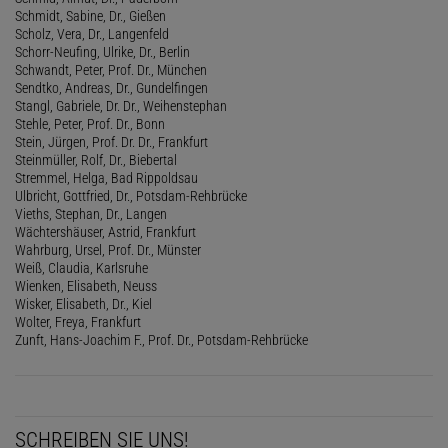
Schmidt, Sabine, Dr., Gießen
Scholz, Vera, Dr., Langenfeld
Schorr-Neufing, Ulrike, Dr., Berlin
Schwandt, Peter, Prof. Dr., München
Sendtko, Andreas, Dr., Gundelfingen
Stangl, Gabriele, Dr. Dr., Weihenstephan
Stehle, Peter, Prof. Dr., Bonn
Stein, Jürgen, Prof. Dr. Dr., Frankfurt
Steinmüller, Rolf, Dr., Biebertal
Stremmel, Helga, Bad Rippoldsau
Ulbricht, Gottfried, Dr., Potsdam-Rehbrücke
Vieths, Stephan, Dr., Langen
Wächtershäuser, Astrid, Frankfurt
Wahrburg, Ursel, Prof. Dr., Münster
Weiß, Claudia, Karlsruhe
Wienken, Elisabeth, Neuss
Wisker, Elisabeth, Dr., Kiel
Wolter, Freya, Frankfurt
Zunft, Hans-Joachim F., Prof. Dr., Potsdam-Rehbrücke
SCHREIBEN SIE UNS!