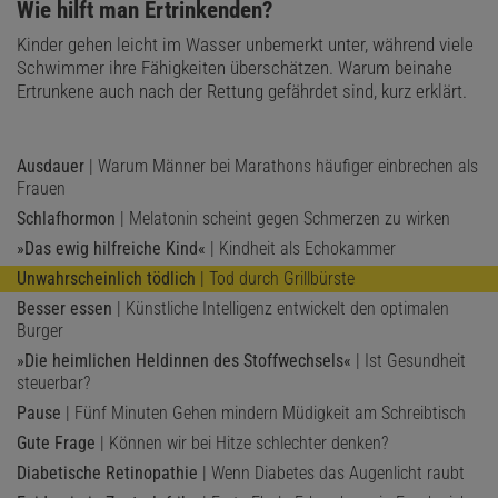
:
Wie hilft man Ertrinkenden?
Kinder gehen leicht im Wasser unbemerkt unter, während viele
Schwimmer ihre Fähigkeiten überschätzen. Warum beinahe
Ertrunkene auch nach der Rettung gefährdet sind, kurz erklärt.
Ausdauer
| Warum Männer bei Marathons häufiger einbrechen als
Frauen
Schlafhormon
| Melatonin scheint gegen Schmerzen zu wirken
»Das ewig hilfreiche Kind«
| Kindheit als Echokammer
Unwahrscheinlich tödlich
| Tod durch Grillbürste
Besser essen
| Künstliche Intelligenz entwickelt den optimalen
Burger
»Die heimlichen Heldinnen des Stoffwechsels«
| Ist Gesundheit
steuerbar?
Pause
| Fünf Minuten Gehen mindern Müdigkeit am Schreibtisch
Gute Frage
| Können wir bei Hitze schlechter denken?
Diabetische Retinopathie
| Wenn Diabetes das Augenlicht raubt