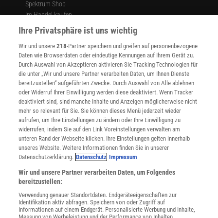
Spektrum Shop
Im Handel kaufen
Presse
Ihre Privatsphäre ist uns wichtig
Verträge kündigen
Wir und unsere
218
-Partner speichern und greifen auf personenbezogene
Widerruf
Daten wie Browserdaten oder eindeutige Kennungen auf Ihrem Gerät zu.
INFO
Durch Auswahl von Akzeptieren aktivieren Sie Tracking-Technologien für
Mediadaten
die unter „Wir und unsere Partner verarbeiten Daten, um Ihnen Dienste
bereitzustellen“ aufgeführten Zwecke. Durch Auswahl von Alle ablehnen
Datenschutz
oder Widerruf Ihrer Einwilligung werden diese deaktiviert. Wenn Tracker
Nutzungsbedingungen
deaktiviert sind, sind manche Inhalte und Anzeigen möglicherweise nicht
Cookie-Einstellungen
mehr so relevant für Sie. Sie können dieses Menü jederzeit wieder
Utiq verwalten
aufrufen, um Ihre Einstellungen zu ändern oder Ihre Einwilligung zu
Nutzungsbasierte Onlinewerbung
widerrufen, indem Sie auf den Link Voreinstellungen verwalten am
Alle Artikel
unteren Rand der Webseite klicken. Ihre Einstellungen gelten innerhalb
unseres Website. Weitere Informationen finden Sie in unserer
Impressum
Datenschutzerklärung.
Datenschutz
Impressum
WEITERE ANGEBOTE
Wir und unsere Partner verarbeiten Daten, um Folgendes
Angebote für Schulen
bereitzustellen:
Angebote für Institutionen
Verwendung genauer Standortdaten. Endgeräteeigenschaften zur
Sprachen lernen mit Gymglish
Identifikation aktiv abfragen. Speichern von oder Zugriff auf
Lexika
Informationen auf einem Endgerät. Personalisierte Werbung und Inhalte,
Messung von Werbeleistung und der Performance von Inhalten,