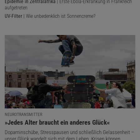
Epidemie in Zentralafrika
| Erste Ebola-Erkrankung in Frankreich
aufgetreten
UV-Filter
| Wie unbedenklich ist Sonnencreme?
NEUROTRANSMITTER
:
»Jedes Alter braucht ein anderes Glück«
Dopaminschübe, Stresspausen und schließlich Gelassenheit –
unser Glück wandelt sich mit dem Leben. Krisen können