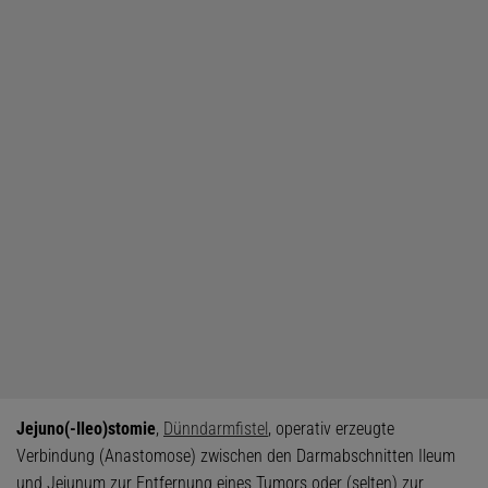
Jejuno(-Ileo)stomie
,
Dünndarmfistel
, operativ erzeugte
Verbindung (Anastomose) zwischen den Darmabschnitten Ileum
und Jejunum zur Entfernung eines Tumors oder (selten) zur