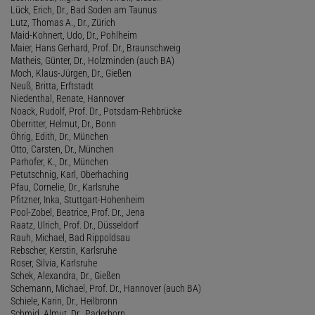
Lück, Erich, Dr., Bad Soden am Taunus
Lutz, Thomas A., Dr., Zürich
Maid-Kohnert, Udo, Dr., Pohlheim
Maier, Hans Gerhard, Prof. Dr., Braunschweig
Matheis, Günter, Dr., Holzminden (auch BA)
Moch, Klaus-Jürgen, Dr., Gießen
Neuß, Britta, Erftstadt
Niedenthal, Renate, Hannover
Noack, Rudolf, Prof. Dr., Potsdam-Rehbrücke
Oberritter, Helmut, Dr., Bonn
Öhrig, Edith, Dr., München
Otto, Carsten, Dr., München
Parhofer, K., Dr., München
Petutschnig, Karl, Oberhaching
Pfau, Cornelie, Dr., Karlsruhe
Pfitzner, Inka, Stuttgart-Hohenheim
Pool-Zobel, Beatrice, Prof. Dr., Jena
Raatz, Ulrich, Prof. Dr., Düsseldorf
Rauh, Michael, Bad Rippoldsau
Rebscher, Kerstin, Karlsruhe
Roser, Silvia, Karlsruhe
Schek, Alexandra, Dr., Gießen
Schemann, Michael, Prof. Dr., Hannover (auch BA)
Schiele, Karin, Dr., Heilbronn
Schmid, Almut, Dr., Paderborn