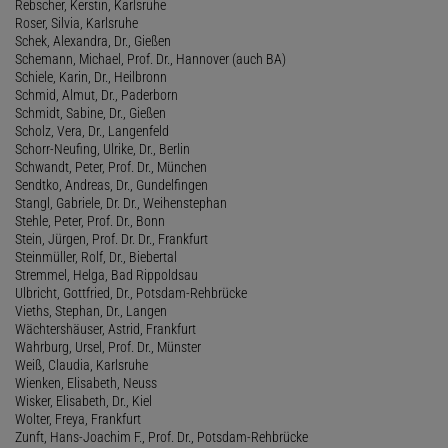
Rebscher, Kerstin, Karlsruhe
Roser, Silvia, Karlsruhe
Schek, Alexandra, Dr., Gießen
Schemann, Michael, Prof. Dr., Hannover (auch BA)
Schiele, Karin, Dr., Heilbronn
Schmid, Almut, Dr., Paderborn
Schmidt, Sabine, Dr., Gießen
Scholz, Vera, Dr., Langenfeld
Schorr-Neufing, Ulrike, Dr., Berlin
Schwandt, Peter, Prof. Dr., München
Sendtko, Andreas, Dr., Gundelfingen
Stangl, Gabriele, Dr. Dr., Weihenstephan
Stehle, Peter, Prof. Dr., Bonn
Stein, Jürgen, Prof. Dr. Dr., Frankfurt
Steinmüller, Rolf, Dr., Biebertal
Stremmel, Helga, Bad Rippoldsau
Ulbricht, Gottfried, Dr., Potsdam-Rehbrücke
Vieths, Stephan, Dr., Langen
Wächtershäuser, Astrid, Frankfurt
Wahrburg, Ursel, Prof. Dr., Münster
Weiß, Claudia, Karlsruhe
Wienken, Elisabeth, Neuss
Wisker, Elisabeth, Dr., Kiel
Wolter, Freya, Frankfurt
Zunft, Hans-Joachim F., Prof. Dr., Potsdam-Rehbrücke