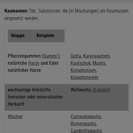
Kaumassen:
Tab. Substanzen, die (in Mischungen) als Kaumassen
eingesetzt werden.
Gruppe
Beispiele
Pflanzengummen (
Gummi
),
Gutta
,
Karayagummi
,
natürliche
Harze
und Ester
Kautschuk
,
Mastix,
natürlicher Harze
Kolophonium
,
Kolophonester
wachsartige Rohstoffe
Wollwachs, (
Lanolin)
tierischer oder mineralischer
Herkunft
Wachse
Carnaubawachs
,
Bienenwachs
,
Candelillawachs