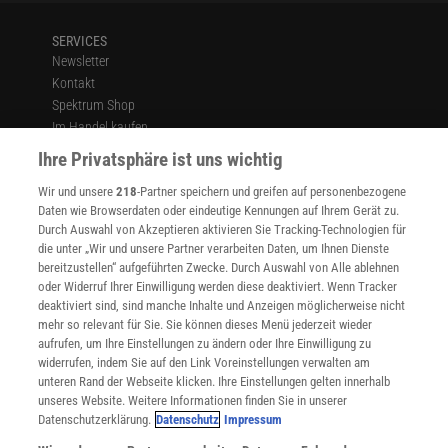
SERVICES
Newsletter
Kontakt
Spektrum Shop
Im Handel kaufen
Presse
Ihre Privatsphäre ist uns wichtig
Verträge kündigen
Wir und unsere
218
-Partner speichern und greifen auf personenbezogene
Widerruf
Daten wie Browserdaten oder eindeutige Kennungen auf Ihrem Gerät zu.
INFO
Durch Auswahl von Akzeptieren aktivieren Sie Tracking-Technologien für
Mediadaten
die unter „Wir und unsere Partner verarbeiten Daten, um Ihnen Dienste
bereitzustellen“ aufgeführten Zwecke. Durch Auswahl von Alle ablehnen
Datenschutz
oder Widerruf Ihrer Einwilligung werden diese deaktiviert. Wenn Tracker
Nutzungsbedingungen
deaktiviert sind, sind manche Inhalte und Anzeigen möglicherweise nicht
Cookie-Einstellungen
mehr so relevant für Sie. Sie können dieses Menü jederzeit wieder
Utiq verwalten
aufrufen, um Ihre Einstellungen zu ändern oder Ihre Einwilligung zu
Nutzungsbasierte Onlinewerbung
widerrufen, indem Sie auf den Link Voreinstellungen verwalten am
Alle Artikel
unteren Rand der Webseite klicken. Ihre Einstellungen gelten innerhalb
unseres Website. Weitere Informationen finden Sie in unserer
Impressum
Datenschutzerklärung.
Datenschutz
Impressum
WEITERE ANGEBOTE