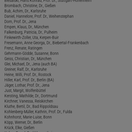
Biesalski, Hans Konrad, Prof. Dr., Stuttgart-Hohenheim
Brombach, Christine, Dr., Gießen
Bub, Achim, Dr., Karlsruhe
Daniel, Hannelore, Prof. Dr., Weihenstephan
Dorn, Prof. Dr., Jena
Empen, Klaus, Dr., München
Falkenburg, Patricia, Dr., Pulheim
Finkewirth-Zoller, Uta, Kerpen-Buir
Fresemann, Anne Georga, Dr., Biebertal-Frankenbach
Frenz, Renate, Ratingen
Gehrmann-Gödde, Susanne, Bonn
Geiss, Christian, Dr., München
Glei, Michael, Dr., Jena (auch BA)
Greiner, Ralf, Dr., Karlsruhe
Heine, Willi, Prof. Dr., Rostock
Hiller, Karl, Prof. Dr., Berlin (BA)
Jäger, Lothar, Prof. Dr., Jena
Just, Margit, Wolfenbüttel
Kersting, Mathilde, Dr., Dortmund
Kirchner, Vanessa, Reiskirchen
Kluthe, Bertil, Dr., Bad Rippoldsau
Kohlenberg-Müller, Kathrin, Prof. Dr., Fulda
Kohnhorst, Marie-Luise, Bonn
Köpp, Werner, Dr., Berlin
Krück, Elke, Gießen