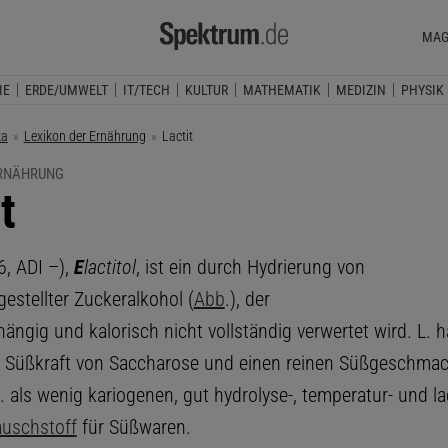
MAG
IE
ERDE/UMWELT
IT/TECH
KULTUR
MATHEMATIK
MEDIZIN
PHYSIK
ka
Lexikon der Ernährung
Aktuelle Seite:
Lactit
ERNÄHRUNG
t
, ADI –),
E
lactitol
, ist ein durch Hydrierung von
estellter Zuckeralkohol (
Abb
.), der
ängig und kalorisch nicht vollständig verwertet wird. L. 
 Süßkraft von Saccharose und einen reinen Süßgeschma
 als wenig kariogenen, gut hydrolyse-, temperatur- und la
uschstoff
für Süßwaren.