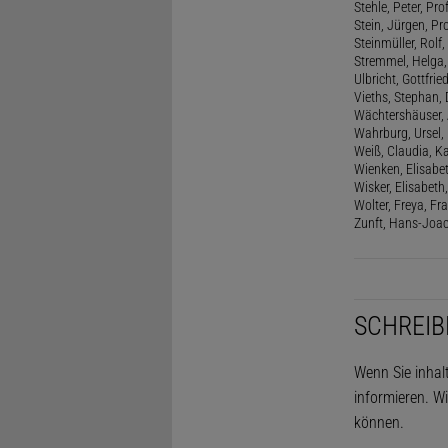
Stehle, Peter, Pro
Stein, Jürgen, Prof
Steinmüller, Rolf, 
Stremmel, Helga
Ulbricht, Gottfri
Vieths, Stephan, 
Wächtershäuser, A
Wahrburg, Ursel, 
Weiß, Claudia, Ka
Wienken, Elisabe
Wisker, Elisabeth, 
Wolter, Freya, Fr
Zunft, Hans-Joac
SCHREIB
Wenn Sie inhal
informieren. Wi
können.