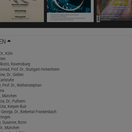
EN
Dr., Köln
tten
lkistis, Ravensburg
onrad, Prof. Dr., Stuttgart-Hohenheim
ne, Dr., Gießen
Karlsruhe
, Prof. Dr., Weihenstephan
ena
., München
cia, Dr., Pulheim
, Uta, Kerpen-Buir
Georga, Dr., Biebertal-Frankenbach
atingen
, Susanne, Bonn
 Dr., München