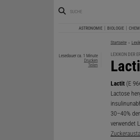
ASTRONOMIE
BIOLOGIE
CHEM
Startseite
Lexi
LEXIKON DER 
Lesedauer ca. 1 Minute
:
Lacti
Drucken
Teilen
Lactit
(E 966
Lactose herg
insulinunabh
30–40% der
verwendet L.
Zuckerausta