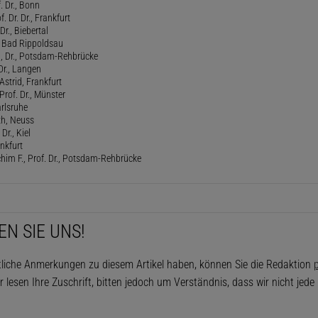
f. Dr., Bonn
. Dr. Dr., Frankfurt
Dr., Biebertal
, Bad Rippoldsau
ed, Dr., Potsdam-Rehbrücke
Dr., Langen
strid, Frankfurt
Prof. Dr., Münster
rlsruhe
th, Neuss
Dr., Kiel
ankfurt
him F., Prof. Dr., Potsdam-Rehbrücke
EN SIE UNS!
tliche Anmerkungen zu diesem Artikel haben, können Sie die Redaktion
p
r lesen Ihre Zuschrift, bitten jedoch um Verständnis, dass wir nicht jed