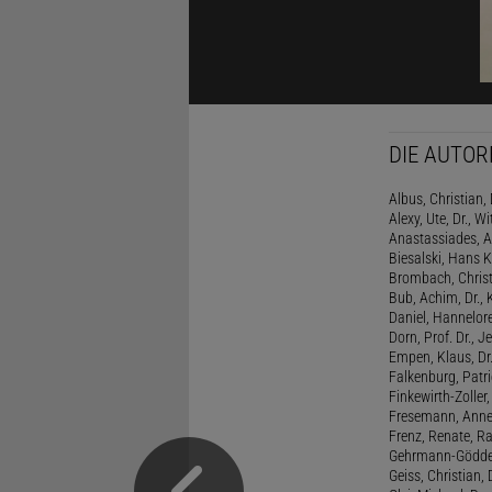
DIE AUTOR
Albus, Christian, 
Alexy, Ute, Dr., Wi
Anastassiades, A
Biesalski, Hans K
Brombach, Christi
Bub, Achim, Dr., 
Daniel, Hannelore
Dorn, Prof. Dr., J
Empen, Klaus, Dr
Falkenburg, Patri
Finkewirth-Zoller
Fresemann, Anne 
Frenz, Renate, R
Gehrmann-Gödde
Geiss, Christian,