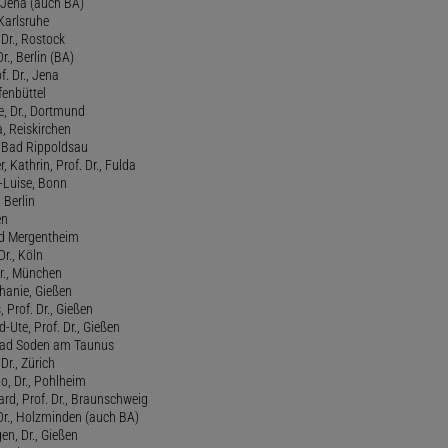
, Jena (auch BA)
 Karlsruhe
. Dr., Rostock
Dr., Berlin (BA)
f. Dr., Jena
fenbüttel
e, Dr., Dortmund
, Reiskirchen
., Bad Rippoldsau
 Kathrin, Prof. Dr., Fulda
-Luise, Bonn
 Berlin
en
ad Mergentheim
Dr., Köln
Dr., München
hanie, Gießen
 Prof. Dr., Gießen
-Ute, Prof. Dr., Gießen
, Bad Soden am Taunus
Dr., Zürich
o, Dr., Pohlheim
rd, Prof. Dr., Braunschweig
Dr., Holzminden (auch BA)
n, Dr., Gießen