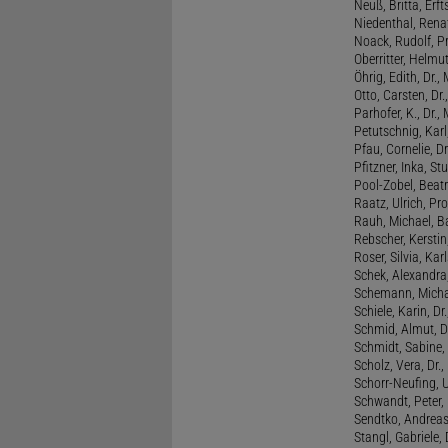
Neuß, Britta, Erft
Niedenthal, Rena
Noack, Rudolf, P
Oberritter, Helmut
Öhrig, Edith, Dr.
Otto, Carsten, Dr
Parhofer, K., Dr.
Petutschnig, Kar
Pfau, Cornelie, Dr
Pfitzner, Inka, S
Pool-Zobel, Beatri
Raatz, Ulrich, Pro
Rauh, Michael, B
Rebscher, Kerstin
Roser, Silvia, Kar
Schek, Alexandra,
Schemann, Michae
Schiele, Karin, Dr
Schmid, Almut, D
Schmidt, Sabine, 
Scholz, Vera, Dr.
Schorr-Neufing, Ul
Schwandt, Peter, 
Sendtko, Andreas,
Stangl, Gabriele,