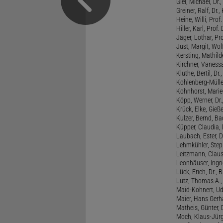
Glei, Michael, Dr.
Greiner, Ralf, Dr.,
Heine, Willi, Prof
Hiller, Karl, Prof. 
Jäger, Lothar, Pro
Just, Margit, Wol
Kersting, Mathild
Kirchner, Vanessa
Kluthe, Bertil, Dr
Kohlenberg-Müller,
Kohnhorst, Marie
Köpp, Werner, Dr.,
Krück, Elke, Gieß
Kulzer, Bernd, B
Küpper, Claudia, 
Laubach, Ester, 
Lehmkühler, Step
Leitzmann, Claus,
Leonhäuser, Ingrid
Lück, Erich, Dr.
Lutz, Thomas A., 
Maid-Kohnert, Ud
Maier, Hans Gerha
Matheis, Günter, 
Moch, Klaus-Jürge