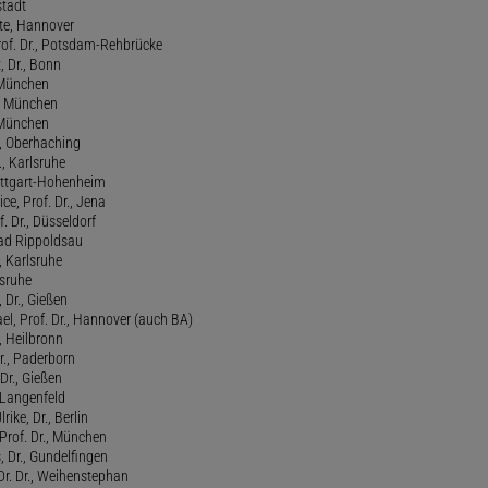
stadt
te, Hannover
rof. Dr., Potsdam-Rehbrücke
, Dr., Bonn
, München
., München
, München
l, Oberhaching
., Karlsruhe
tuttgart-Hohenheim
ce, Prof. Dr., Jena
f. Dr., Düsseldorf
ad Rippoldsau
, Karlsruhe
lsruhe
 Dr., Gießen
l, Prof. Dr., Hannover (auch BA)
., Heilbronn
r., Paderborn
Dr., Gießen
, Langenfeld
rike, Dr., Berlin
Prof. Dr., München
 Dr., Gundelfingen
 Dr. Dr., Weihenstephan