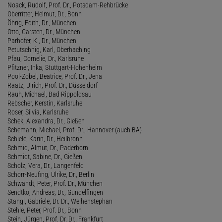
Noack, Rudolf, Prof. Dr., Potsdam-Rehbrücke
Oberritter, Helmut, Dr., Bonn
Öhrig, Edith, Dr., München
Otto, Carsten, Dr., München
Parhofer, K., Dr., München
Petutschnig, Karl, Oberhaching
Pfau, Cornelie, Dr., Karlsruhe
Pfitzner, Inka, Stuttgart-Hohenheim
Pool-Zobel, Beatrice, Prof. Dr., Jena
Raatz, Ulrich, Prof. Dr., Düsseldorf
Rauh, Michael, Bad Rippoldsau
Rebscher, Kerstin, Karlsruhe
Roser, Silvia, Karlsruhe
Schek, Alexandra, Dr., Gießen
Schemann, Michael, Prof. Dr., Hannover (auch BA)
Schiele, Karin, Dr., Heilbronn
Schmid, Almut, Dr., Paderborn
Schmidt, Sabine, Dr., Gießen
Scholz, Vera, Dr., Langenfeld
Schorr-Neufing, Ulrike, Dr., Berlin
Schwandt, Peter, Prof. Dr., München
Sendtko, Andreas, Dr., Gundelfingen
Stangl, Gabriele, Dr. Dr., Weihenstephan
Stehle, Peter, Prof. Dr., Bonn
Stein, Jürgen, Prof. Dr. Dr., Frankfurt