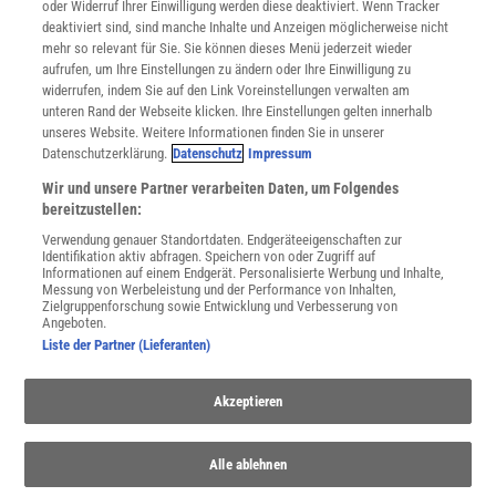
oder Widerruf Ihrer Einwilligung werden diese deaktiviert. Wenn Tracker
Nutzungsbedingungen
deaktiviert sind, sind manche Inhalte und Anzeigen möglicherweise nicht
Cookie-Einstellungen
mehr so relevant für Sie. Sie können dieses Menü jederzeit wieder
Utiq verwalten
aufrufen, um Ihre Einstellungen zu ändern oder Ihre Einwilligung zu
Nutzungsbasierte Onlinewerbung
widerrufen, indem Sie auf den Link Voreinstellungen verwalten am
Alle Artikel
unteren Rand der Webseite klicken. Ihre Einstellungen gelten innerhalb
unseres Website. Weitere Informationen finden Sie in unserer
Impressum
Datenschutzerklärung.
Datenschutz
Impressum
WEITERE ANGEBOTE
Wir und unsere Partner verarbeiten Daten, um Folgendes
Angebote für Schulen
bereitzustellen:
Angebote für Institutionen
Verwendung genauer Standortdaten. Endgeräteeigenschaften zur
Sprachen lernen mit Gymglish
Identifikation aktiv abfragen. Speichern von oder Zugriff auf
Lexika
Informationen auf einem Endgerät. Personalisierte Werbung und Inhalte,
Messung von Werbeleistung und der Performance von Inhalten,
Für Spektrum schreiben
Zielgruppenforschung sowie Entwicklung und Verbesserung von
Zugänglichkeitserklärung
Angeboten.
Liste der Partner (Lieferanten)
WEBSEITEN
KielSCN
Akzeptieren
Wissenschaft in die Schulen
SciLogs
Alle ablehnen