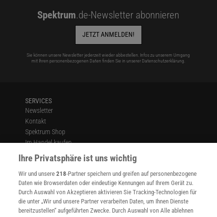
Spektrum
.de-Newsletter abonnieren
JETZT ANMELDEN!
Sie können unsere Newsletter jederzeit wieder abbestellen. Infos zu unserem Umgang
mit Ihren personenbezogenen Daten finden Sie in unserer
Datenschutzerklärung
.
SERVICES
Newsletter
Kontakt
Spektrum Shop
Im Handel kaufen
Presse
Ihre Privatsphäre ist uns wichtig
Verträge kündigen
Wir und unsere
218
-Partner speichern und greifen auf personenbezogene
Widerruf
Daten wie Browserdaten oder eindeutige Kennungen auf Ihrem Gerät zu.
INFO
Durch Auswahl von Akzeptieren aktivieren Sie Tracking-Technologien für
Mediadaten
die unter „Wir und unsere Partner verarbeiten Daten, um Ihnen Dienste
bereitzustellen“ aufgeführten Zwecke. Durch Auswahl von Alle ablehnen
Datenschutz