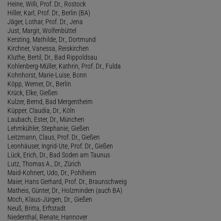
Heine, Willi, Prof. Dr., Rostock
Hiller, Karl, Prof. Dr., Berlin (BA)
Jäger, Lothar, Prof. Dr., Jena
Just, Margit, Wolfenbüttel
Kersting, Mathilde, Dr., Dortmund
Kirchner, Vanessa, Reiskirchen
Kluthe, Bertil, Dr., Bad Rippoldsau
Kohlenberg-Müller, Kathrin, Prof. Dr., Fulda
Kohnhorst, Marie-Luise, Bonn
Köpp, Werner, Dr., Berlin
Krück, Elke, Gießen
Kulzer, Bernd, Bad Mergentheim
Küpper, Claudia, Dr., Köln
Laubach, Ester, Dr., München
Lehmkühler, Stephanie, Gießen
Leitzmann, Claus, Prof. Dr., Gießen
Leonhäuser, Ingrid-Ute, Prof. Dr., Gießen
Lück, Erich, Dr., Bad Soden am Taunus
Lutz, Thomas A., Dr., Zürich
Maid-Kohnert, Udo, Dr., Pohlheim
Maier, Hans Gerhard, Prof. Dr., Braunschweig
Matheis, Günter, Dr., Holzminden (auch BA)
Moch, Klaus-Jürgen, Dr., Gießen
Neuß, Britta, Erftstadt
Niedenthal, Renate, Hannover