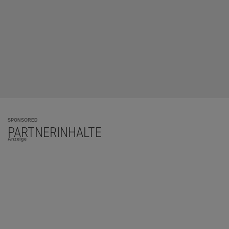
SPONSORED
PARTNERINHALTE
Anzeige