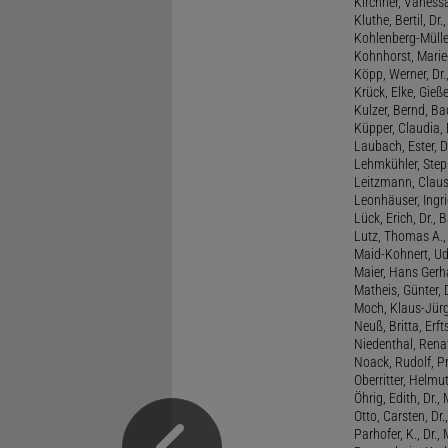
Kirchner, Vanessa
Kluthe, Bertil, Dr
Kohlenberg-Müller,
Kohnhorst, Marie
Köpp, Werner, Dr.,
Krück, Elke, Gieß
Kulzer, Bernd, B
Küpper, Claudia, 
Laubach, Ester, 
Lehmkühler, Step
Leitzmann, Claus,
Leonhäuser, Ingrid
Lück, Erich, Dr.
Lutz, Thomas A., 
Maid-Kohnert, Ud
Maier, Hans Gerha
Matheis, Günter, 
Moch, Klaus-Jürge
Neuß, Britta, Erft
Niedenthal, Rena
Noack, Rudolf, P
Oberritter, Helmut
Öhrig, Edith, Dr.
Otto, Carsten, Dr
Parhofer, K., Dr.