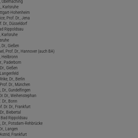
l, Oberhaching
., Karlsruhe
tuttgart-Hohenheim
ce, Prof. Dr., Jena
f. Dr., Düsseldorf
ad Rippoldsau
, Karlsruhe
lsruhe
 Dr., Gießen
l, Prof. Dr., Hannover (auch BA)
., Heilbronn
r., Paderborn
Dr., Gießen
, Langenfeld
rike, Dr., Berlin
Prof. Dr., München
 Dr., Gundelfingen
 Dr. Dr., Weihenstephan
f. Dr., Bonn
. Dr. Dr., Frankfurt
Dr., Biebertal
, Bad Rippoldsau
ed, Dr., Potsdam-Rehbrücke
Dr., Langen
strid, Frankfurt