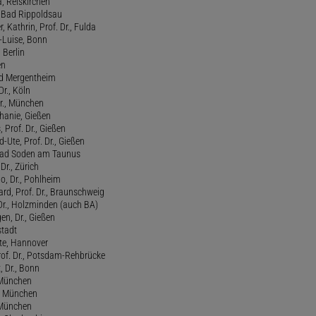
, Reiskirchen
., Bad Rippoldsau
 Kathrin, Prof. Dr., Fulda
-Luise, Bonn
 Berlin
en
ad Mergentheim
Dr., Köln
Dr., München
hanie, Gießen
 Prof. Dr., Gießen
-Ute, Prof. Dr., Gießen
, Bad Soden am Taunus
Dr., Zürich
o, Dr., Pohlheim
rd, Prof. Dr., Braunschweig
Dr., Holzminden (auch BA)
n, Dr., Gießen
stadt
te, Hannover
rof. Dr., Potsdam-Rehbrücke
, Dr., Bonn
, München
., München
, München