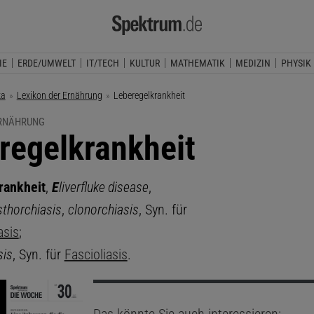
IE
ERDE/UMWELT
IT/TECH
KULTUR
MATHEMATIK
MEDIZIN
PHYSIK
ka
Lexikon der Ernährung
Aktuelle Seite:
Leberegelkrankheit
ERNÄHRUNG
regelkrankheit
rankheit
,
E
liver
fluke disease
,
sthorchiasis
,
clonorchiasis
, Syn. für
asis
;
sis
, Syn. für
Fascioliasis
.