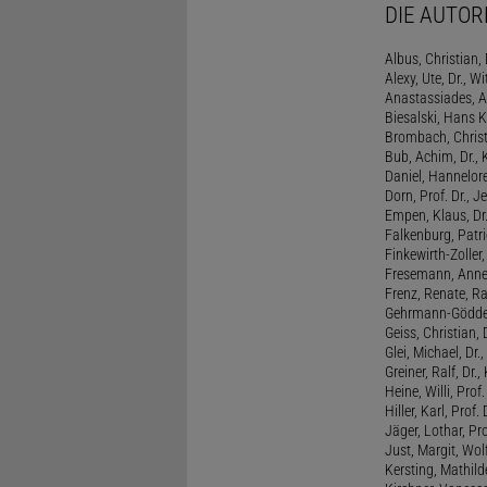
DIE AUTOR
Albus, Christian, 
Alexy, Ute, Dr., Wi
Anastassiades, A
Biesalski, Hans K
Brombach, Christi
Bub, Achim, Dr., 
Daniel, Hannelore
Dorn, Prof. Dr., J
Empen, Klaus, Dr
Falkenburg, Patri
Finkewirth-Zoller
Fresemann, Anne 
Frenz, Renate, R
Gehrmann-Gödde
Geiss, Christian,
Glei, Michael, Dr.
Greiner, Ralf, Dr.,
Heine, Willi, Prof
Hiller, Karl, Prof. 
Jäger, Lothar, Pro
Just, Margit, Wol
Kersting, Mathild