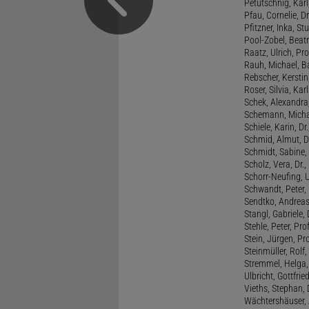
Petutschnig, Kar
Pfau, Cornelie, Dr
Pfitzner, Inka, S
Pool-Zobel, Beatri
Raatz, Ulrich, Pro
Rauh, Michael, B
Rebscher, Kerstin
Roser, Silvia, Kar
Schek, Alexandra,
Schemann, Michae
Schiele, Karin, Dr
Schmid, Almut, D
Schmidt, Sabine, 
Scholz, Vera, Dr.
Schorr-Neufing, Ul
Schwandt, Peter, 
Sendtko, Andreas,
Stangl, Gabriele,
Stehle, Peter, Pro
Stein, Jürgen, Prof
Steinmüller, Rolf, 
Stremmel, Helga
Ulbricht, Gottfri
Vieths, Stephan, 
Wächtershäuser, A