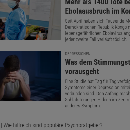
:
Mehr als 1400 Tote b
Ebolaausbruch im Ko
Seit April haben sich Tausende M
Demokratischen Republik Kongo 
lebensgefährlichen Ebolavirus an
jeder zweite Fall verläuft tödlich.
DEPRESSIONEN
:
Was dem Stimmungst
vorausgeht
Eine Studie hat Tag für Tag verfolg
Symptome einer Depression mite
verbunden sind. Den Anfang mac
Schlafstörungen – doch im Zentru
anderes Symptom.
| Wie hilfreich sind populäre Psychoratgeber?