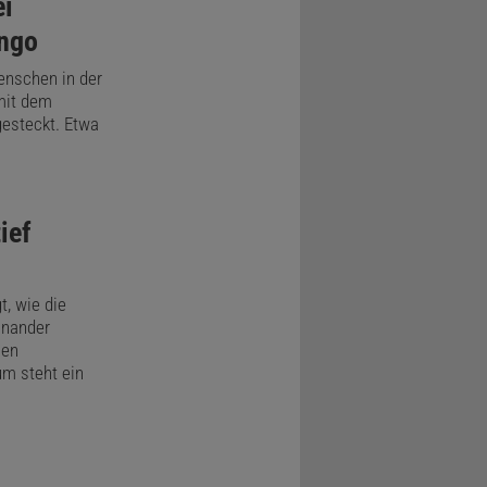
ei
ngo
enschen in der
mit dem
gesteckt. Etwa
ief
t, wie die
inander
hen
m steht ein