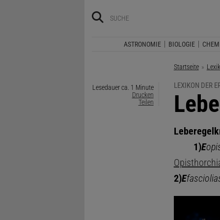
ASTRONOMIE
BIOLOGIE
CHEM
Startseite
Lexi
LEXIKON DER 
Lesedauer ca. 1 Minute
:
Lebe
Drucken
Teilen
Leberegelk
1)
E
opi
Opisthorchi
2)
E
fasciolia