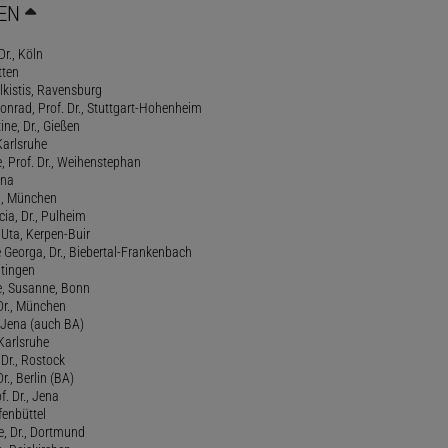
EN
Dr., Köln
tten
lkistis, Ravensburg
onrad, Prof. Dr., Stuttgart-Hohenheim
ne, Dr., Gießen
Karlsruhe
, Prof. Dr., Weihenstephan
ena
., München
cia, Dr., Pulheim
, Uta, Kerpen-Buir
Georga, Dr., Biebertal-Frankenbach
atingen
, Susanne, Bonn
 Dr., München
, Jena (auch BA)
 Karlsruhe
. Dr., Rostock
Dr., Berlin (BA)
f. Dr., Jena
fenbüttel
e, Dr., Dortmund