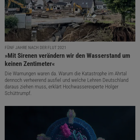
FÜNF JAHRE NACH DER FLUT 2021
:
»Mit Sirenen verändern wir den Wasserstand um
keinen Zentimeter«
Die Warnungen waren da. Warum die Katastrophe im Ahrtal
dennoch verheerend ausfiel und welche Lehren Deutschland
daraus ziehen muss, erklärt Hochwasserexperte Holger
Schüttrumpf.