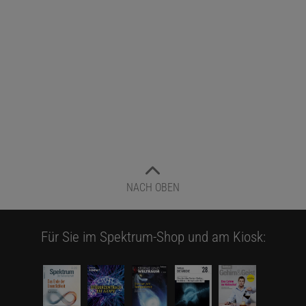
NACH OBEN
Für Sie im Spektrum-Shop und am Kiosk: