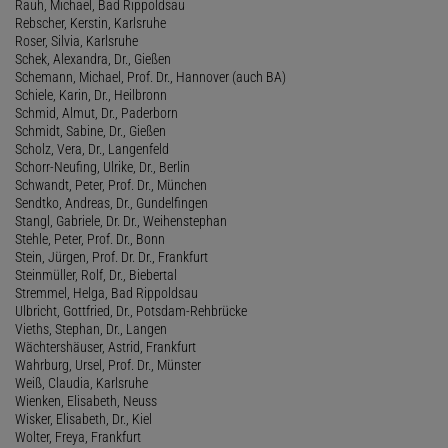
Rauh, Michael, Bad Rippoldsau
Rebscher, Kerstin, Karlsruhe
Roser, Silvia, Karlsruhe
Schek, Alexandra, Dr., Gießen
Schemann, Michael, Prof. Dr., Hannover (auch BA)
Schiele, Karin, Dr., Heilbronn
Schmid, Almut, Dr., Paderborn
Schmidt, Sabine, Dr., Gießen
Scholz, Vera, Dr., Langenfeld
Schorr-Neufing, Ulrike, Dr., Berlin
Schwandt, Peter, Prof. Dr., München
Sendtko, Andreas, Dr., Gundelfingen
Stangl, Gabriele, Dr. Dr., Weihenstephan
Stehle, Peter, Prof. Dr., Bonn
Stein, Jürgen, Prof. Dr. Dr., Frankfurt
Steinmüller, Rolf, Dr., Biebertal
Stremmel, Helga, Bad Rippoldsau
Ulbricht, Gottfried, Dr., Potsdam-Rehbrücke
Vieths, Stephan, Dr., Langen
Wächtershäuser, Astrid, Frankfurt
Wahrburg, Ursel, Prof. Dr., Münster
Weiß, Claudia, Karlsruhe
Wienken, Elisabeth, Neuss
Wisker, Elisabeth, Dr., Kiel
Wolter, Freya, Frankfurt