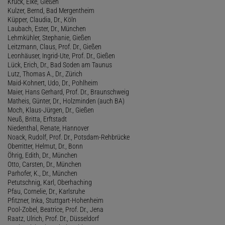
Krück, Elke, Gießen
Kulzer, Bernd, Bad Mergentheim
Küpper, Claudia, Dr., Köln
Laubach, Ester, Dr., München
Lehmkühler, Stephanie, Gießen
Leitzmann, Claus, Prof. Dr., Gießen
Leonhäuser, Ingrid-Ute, Prof. Dr., Gießen
Lück, Erich, Dr., Bad Soden am Taunus
Lutz, Thomas A., Dr., Zürich
Maid-Kohnert, Udo, Dr., Pohlheim
Maier, Hans Gerhard, Prof. Dr., Braunschweig
Matheis, Günter, Dr., Holzminden (auch BA)
Moch, Klaus-Jürgen, Dr., Gießen
Neuß, Britta, Erftstadt
Niedenthal, Renate, Hannover
Noack, Rudolf, Prof. Dr., Potsdam-Rehbrücke
Oberritter, Helmut, Dr., Bonn
Öhrig, Edith, Dr., München
Otto, Carsten, Dr., München
Parhofer, K., Dr., München
Petutschnig, Karl, Oberhaching
Pfau, Cornelie, Dr., Karlsruhe
Pfitzner, Inka, Stuttgart-Hohenheim
Pool-Zobel, Beatrice, Prof. Dr., Jena
Raatz, Ulrich, Prof. Dr., Düsseldorf