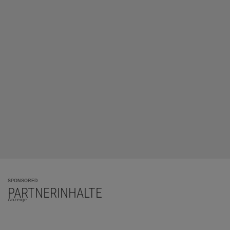
SPONSORED
PARTNERINHALTE
Anzeige