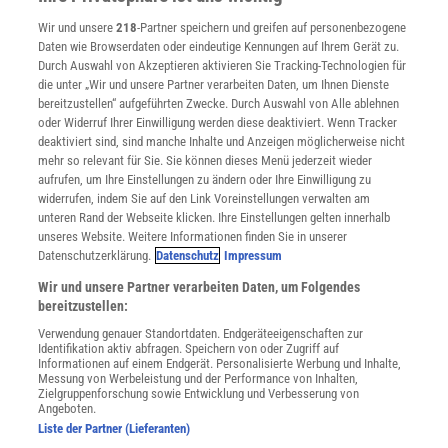
Verträge kündigen
Wir und unsere
218
-Partner speichern und greifen auf personenbezogene
Widerruf
Daten wie Browserdaten oder eindeutige Kennungen auf Ihrem Gerät zu.
INFO
Durch Auswahl von Akzeptieren aktivieren Sie Tracking-Technologien für
Mediadaten
die unter „Wir und unsere Partner verarbeiten Daten, um Ihnen Dienste
bereitzustellen“ aufgeführten Zwecke. Durch Auswahl von Alle ablehnen
Datenschutz
oder Widerruf Ihrer Einwilligung werden diese deaktiviert. Wenn Tracker
Nutzungsbedingungen
deaktiviert sind, sind manche Inhalte und Anzeigen möglicherweise nicht
Cookie-Einstellungen
mehr so relevant für Sie. Sie können dieses Menü jederzeit wieder
Utiq verwalten
aufrufen, um Ihre Einstellungen zu ändern oder Ihre Einwilligung zu
Nutzungsbasierte Onlinewerbung
widerrufen, indem Sie auf den Link Voreinstellungen verwalten am
Alle Artikel
unteren Rand der Webseite klicken. Ihre Einstellungen gelten innerhalb
unseres Website. Weitere Informationen finden Sie in unserer
Impressum
Datenschutzerklärung.
Datenschutz
Impressum
WEITERE ANGEBOTE
Wir und unsere Partner verarbeiten Daten, um Folgendes
Angebote für Schulen
bereitzustellen:
Angebote für Institutionen
Verwendung genauer Standortdaten. Endgeräteeigenschaften zur
Sprachen lernen mit Gymglish
Identifikation aktiv abfragen. Speichern von oder Zugriff auf
Lexika
Informationen auf einem Endgerät. Personalisierte Werbung und Inhalte,
Messung von Werbeleistung und der Performance von Inhalten,
Für Spektrum schreiben
Zielgruppenforschung sowie Entwicklung und Verbesserung von
Zugänglichkeitserklärung
Angeboten.
Liste der Partner (Lieferanten)
WEBSEITEN