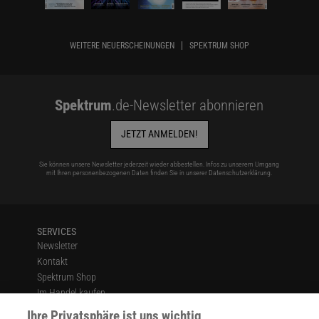
WEITERE NEUERSCHEINUNGEN
SPEKTRUM SHOP
Spektrum
.de-Newsletter abonnieren
JETZT ANMELDEN!
Sie können unsere Newsletter jederzeit wieder abbestellen. Infos zu unserem Umgang
mit Ihren personenbezogenen Daten finden Sie in unserer
Datenschutzerklärung
.
SERVICES
Newsletter
Kontakt
Spektrum Shop
Im Handel kaufen
Presse
Ihre Privatsphäre ist uns wichtig