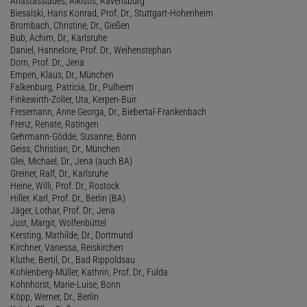
Anastassiades, Alkistis, Ravensburg
Biesalski, Hans Konrad, Prof. Dr., Stuttgart-Hohenheim
Brombach, Christine, Dr., Gießen
Bub, Achim, Dr., Karlsruhe
Daniel, Hannelore, Prof. Dr., Weihenstephan
Dorn, Prof. Dr., Jena
Empen, Klaus, Dr., München
Falkenburg, Patricia, Dr., Pulheim
Finkewirth-Zoller, Uta, Kerpen-Buir
Fresemann, Anne Georga, Dr., Biebertal-Frankenbach
Frenz, Renate, Ratingen
Gehrmann-Gödde, Susanne, Bonn
Geiss, Christian, Dr., München
Glei, Michael, Dr., Jena (auch BA)
Greiner, Ralf, Dr., Karlsruhe
Heine, Willi, Prof. Dr., Rostock
Hiller, Karl, Prof. Dr., Berlin (BA)
Jäger, Lothar, Prof. Dr., Jena
Just, Margit, Wolfenbüttel
Kersting, Mathilde, Dr., Dortmund
Kirchner, Vanessa, Reiskirchen
Kluthe, Bertil, Dr., Bad Rippoldsau
Kohlenberg-Müller, Kathrin, Prof. Dr., Fulda
Kohnhorst, Marie-Luise, Bonn
Köpp, Werner, Dr., Berlin