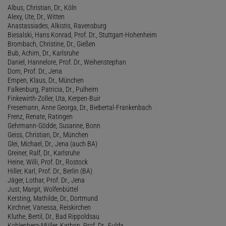
Albus, Christian, Dr., Köln
Alexy, Ute, Dr., Witten
Anastassiades, Alkistis, Ravensburg
Biesalski, Hans Konrad, Prof. Dr., Stuttgart-Hohenheim
Brombach, Christine, Dr., Gießen
Bub, Achim, Dr., Karlsruhe
Daniel, Hannelore, Prof. Dr., Weihenstephan
Dorn, Prof. Dr., Jena
Empen, Klaus, Dr., München
Falkenburg, Patricia, Dr., Pulheim
Finkewirth-Zoller, Uta, Kerpen-Buir
Fresemann, Anne Georga, Dr., Biebertal-Frankenbach
Frenz, Renate, Ratingen
Gehrmann-Gödde, Susanne, Bonn
Geiss, Christian, Dr., München
Glei, Michael, Dr., Jena (auch BA)
Greiner, Ralf, Dr., Karlsruhe
Heine, Willi, Prof. Dr., Rostock
Hiller, Karl, Prof. Dr., Berlin (BA)
Jäger, Lothar, Prof. Dr., Jena
Just, Margit, Wolfenbüttel
Kersting, Mathilde, Dr., Dortmund
Kirchner, Vanessa, Reiskirchen
Kluthe, Bertil, Dr., Bad Rippoldsau
Kohlenberg-Müller, Kathrin, Prof. Dr., Fulda