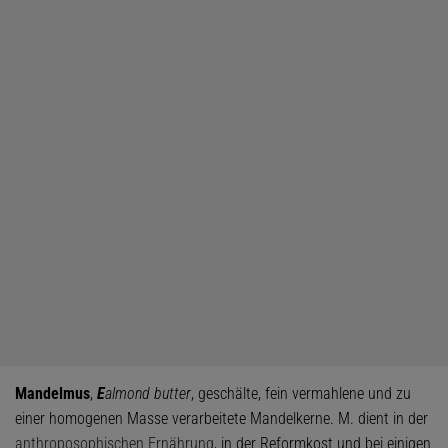
Mandelmus
,
E
almond butter
, geschälte, fein vermahlene und zu
einer homogenen Masse verarbeitete Mandelkerne. M. dient in der
anthroposophischen Ernährung
, in der Reformkost und bei einigen