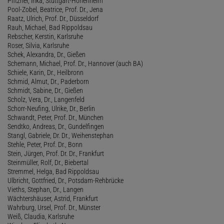
Pfitzner, Inka, Stuttgart-Hohenheim
Pool-Zobel, Beatrice, Prof. Dr., Jena
Raatz, Ulrich, Prof. Dr., Düsseldorf
Rauh, Michael, Bad Rippoldsau
Rebscher, Kerstin, Karlsruhe
Roser, Silvia, Karlsruhe
Schek, Alexandra, Dr., Gießen
Schemann, Michael, Prof. Dr., Hannover (auch BA)
Schiele, Karin, Dr., Heilbronn
Schmid, Almut, Dr., Paderborn
Schmidt, Sabine, Dr., Gießen
Scholz, Vera, Dr., Langenfeld
Schorr-Neufing, Ulrike, Dr., Berlin
Schwandt, Peter, Prof. Dr., München
Sendtko, Andreas, Dr., Gundelfingen
Stangl, Gabriele, Dr. Dr., Weihenstephan
Stehle, Peter, Prof. Dr., Bonn
Stein, Jürgen, Prof. Dr. Dr., Frankfurt
Steinmüller, Rolf, Dr., Biebertal
Stremmel, Helga, Bad Rippoldsau
Ulbricht, Gottfried, Dr., Potsdam-Rehbrücke
Vieths, Stephan, Dr., Langen
Wächtershäuser, Astrid, Frankfurt
Wahrburg, Ursel, Prof. Dr., Münster
Weiß, Claudia, Karlsruhe