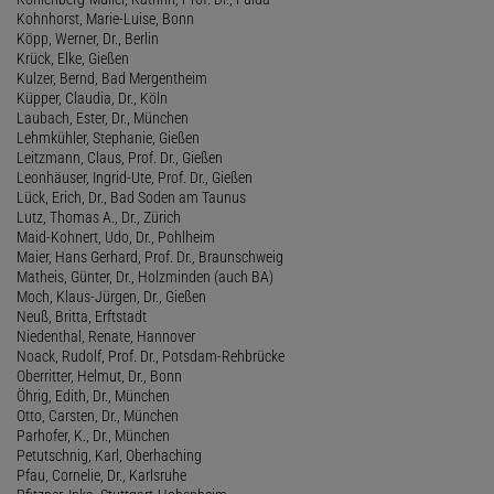
Kohnhorst, Marie-Luise, Bonn
Köpp, Werner, Dr., Berlin
Krück, Elke, Gießen
Kulzer, Bernd, Bad Mergentheim
Küpper, Claudia, Dr., Köln
Laubach, Ester, Dr., München
Lehmkühler, Stephanie, Gießen
Leitzmann, Claus, Prof. Dr., Gießen
Leonhäuser, Ingrid-Ute, Prof. Dr., Gießen
Lück, Erich, Dr., Bad Soden am Taunus
Lutz, Thomas A., Dr., Zürich
Maid-Kohnert, Udo, Dr., Pohlheim
Maier, Hans Gerhard, Prof. Dr., Braunschweig
Matheis, Günter, Dr., Holzminden (auch BA)
Moch, Klaus-Jürgen, Dr., Gießen
Neuß, Britta, Erftstadt
Niedenthal, Renate, Hannover
Noack, Rudolf, Prof. Dr., Potsdam-Rehbrücke
Oberritter, Helmut, Dr., Bonn
Öhrig, Edith, Dr., München
Otto, Carsten, Dr., München
Parhofer, K., Dr., München
Petutschnig, Karl, Oberhaching
Pfau, Cornelie, Dr., Karlsruhe