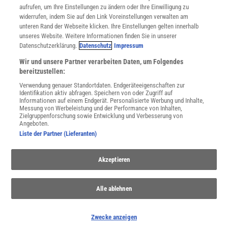
Utiq verwalten
aufrufen, um Ihre Einstellungen zu ändern oder Ihre Einwilligung zu
Nutzungsbasierte Onlinewerbung
widerrufen, indem Sie auf den Link Voreinstellungen verwalten am
Alle Artikel
unteren Rand der Webseite klicken. Ihre Einstellungen gelten innerhalb
unseres Website. Weitere Informationen finden Sie in unserer
Impressum
Datenschutzerklärung.
Datenschutz
Impressum
WEITERE ANGEBOTE
Wir und unsere Partner verarbeiten Daten, um Folgendes
Angebote für Schulen
bereitzustellen:
Angebote für Institutionen
Verwendung genauer Standortdaten. Endgeräteeigenschaften zur
Sprachen lernen mit Gymglish
Identifikation aktiv abfragen. Speichern von oder Zugriff auf
Lexika
Informationen auf einem Endgerät. Personalisierte Werbung und Inhalte,
Messung von Werbeleistung und der Performance von Inhalten,
Für Spektrum schreiben
Zielgruppenforschung sowie Entwicklung und Verbesserung von
Zugänglichkeitserklärung
Angeboten.
Liste der Partner (Lieferanten)
WEBSEITEN
KielSCN
Akzeptieren
Wissenschaft in die Schulen
SciLogs
Alle ablehnen
Uns finden Sie auch hier:
Zwecke anzeigen