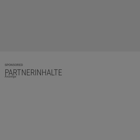
SPONSORED
PARTNERINHALTE
Anzeige