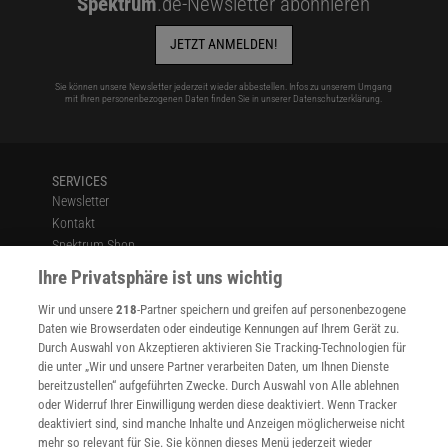
Spektrum
.de-Newsletter abonnieren
JETZT ANMELDEN!
Sie können unsere Newsletter jederzeit wieder abbestellen. Infos zu unserem Umgang
mit Ihren personenbezogenen Daten finden Sie in unserer
Datenschutzerklärung
.
SERVICES
Newsletter
Kontakt
Spektrum Shop
Im Handel kaufen
Ihre Privatsphäre ist uns wichtig
Presse
Wir und unsere
218
-Partner speichern und greifen auf personenbezogene
Verträge kündigen
Daten wie Browserdaten oder eindeutige Kennungen auf Ihrem Gerät zu.
INFO
Durch Auswahl von Akzeptieren aktivieren Sie Tracking-Technologien für
Mediadaten
die unter „Wir und unsere Partner verarbeiten Daten, um Ihnen Dienste
bereitzustellen“ aufgeführten Zwecke. Durch Auswahl von Alle ablehnen
Datenschutz
oder Widerruf Ihrer Einwilligung werden diese deaktiviert. Wenn Tracker
Nutzungsbedingungen
deaktiviert sind, sind manche Inhalte und Anzeigen möglicherweise nicht
Cookie-Einstellungen
mehr so relevant für Sie. Sie können dieses Menü jederzeit wieder